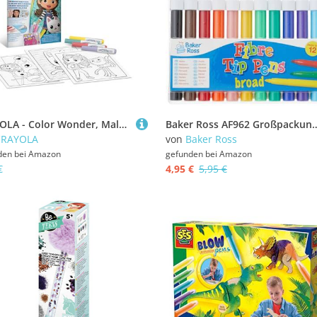
CRAYOLA - Color Wonder, Malset mit 18 Ausmalseiten und 4 Nicht fleckenden Filzstiften, Thema Gabby's Dollhouse, Kreative Aktivität für Kinder, 3,4,5 Jahre, 75-5861
Baker Ross AF962 Großpackung Filzstifte mit breiter Spitze für Kinder zum Malen und 
CRAYOLA
von
Baker Ross
den bei
Amazon
gefunden bei
Amazon
€
4,95 €
5,95 €