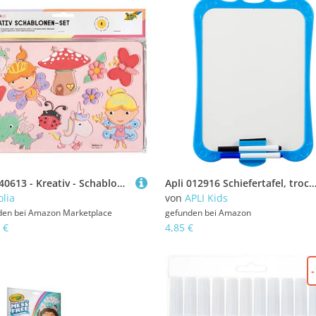
folia 40613 - Kreativ - Schablonen Princess, 6 Schablonen inklusive Ausmalvorlagen, zum Malen von märchenhaften Figuren, einfache Anwendung mit Buntstiften, Filzstiften und Markern
Apli 012916 Schiefertafel, trocken abwischbar, 2 Filzstifte & 1 Weiß
olia
von
APLI Kids
den bei
Amazon Marketplace
gefunden bei
Amazon
 €
4,85 €