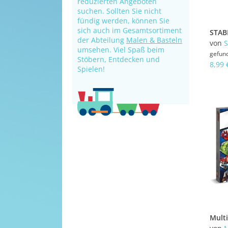
reduzierten Angeboten
suchen. Sollten Sie nicht
fündig werden, können Sie
sich auch im Gesamtsortiment
der Abteilung
Malen & Basteln
von
S
umsehen. Viel Spaß beim
gefun
Stöbern, Entdecken und
8,99 
Spielen!