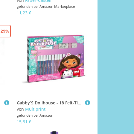
von
Faber-Castell
gefunden bei
Amazon Marketplace
11,23 €
- 29%
hren, 74-7475
Gabby´S Dollhouse - 18 Felt-Tip pens
von
Multiprint
gefunden bei
Amazon
15,31 €