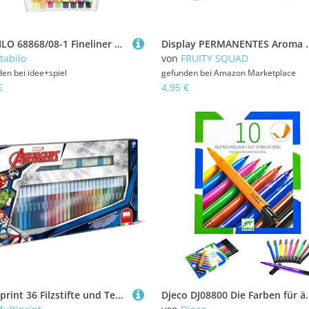
STABILO 68868/08-1 Fineliner & Filzstifte - STABILO point 88 Mini & Pen 68 Mini - 8er Pack - Neonfarben
Display PERMANENTES Aroma FRUTAS 10X MEDIDAS PRODUCTO 1,2cm x 11,5cmx 19,2cm MEDIDA
tabilo
von
FRUITY SQUAD
den bei
idee+spiel
gefunden bei
Amazon Marketplace
€
4,95 €
Multiprint 36 Filzstifte und Textmarker, mehrfarbig (8009233578739)
Djeco DJ08800 Die Farben für älter