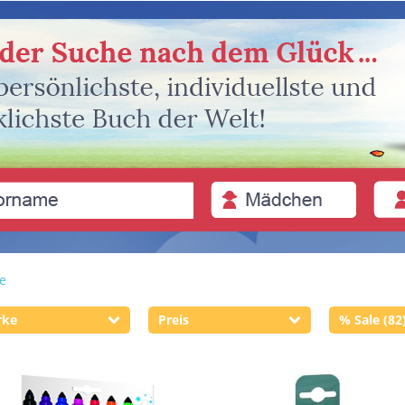
te
rke
Preis
% Sale (82