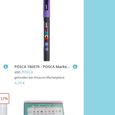
wischer
POSCA 186579 - POSCA Marker mit feiner Rundspitze, violett
von
POSCA
gefunden bei
Amazon Marketplace
4,25 €
- 17%