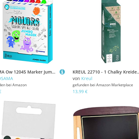
OSAMA Ow 12045 Marker Jumbo Magik bunt, 8 Stück
KREUL 22710 - 1 Chalky Kreidemarker Snow White, medium, 1 x Nachfüll-Pen mit Originalti
OSAMA
von
Kreul
den bei
Amazon
gefunden bei
Amazon Marketplace
€
13,99 €