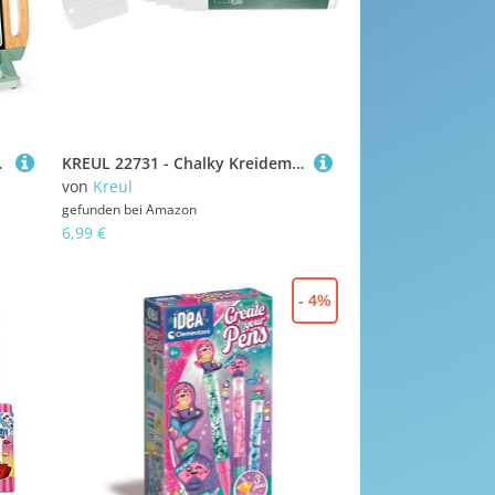
ift, 1 Schwamm - Ab 3 Jahren, J09631
KREUL 22731 - Chalky Kreidemarker XXL, Snow White, matt, pastellige Flüssigkreide, non-permanenter Kreidemarker zum Bemalen & Beschreiben von Tafel- und Glasoberflächen
von
Kreul
gefunden bei
Amazon
6,99 €
- 4%