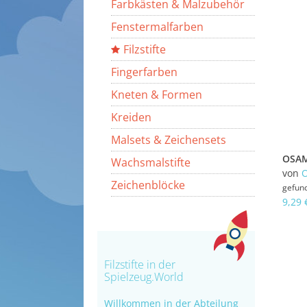
Farbkästen & Malzubehör
Fenstermalfarben
Filzstifte
Fingerfarben
Kneten & Formen
Kreiden
Malsets & Zeichensets
Wachsmalstifte
von
Zeichenblöcke
gefun
9,29 
Filzstifte in der
Spielzeug.World
Willkommen in der Abteilung