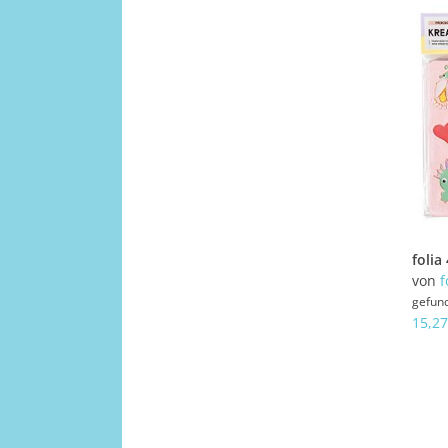
von
f
gefun
15,27