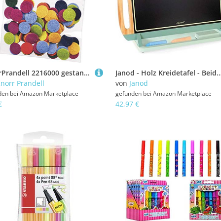
KnorrPrandell 2216000 gestanzte Filzpunkte, 8.5 mm Durchmesser
Janod - Holz Kreidetafel - Beidseitig Nutzbare Tragbare Maltafel mit Schieferseite und Whiteboard für Filzstifte - Rutschfester Ständer - Mit 2 Kreiden, 1 Filzst
norr Prandell
von
Janod
den bei
Amazon Marketplace
gefunden bei
Amazon Marketplace
€
42,97 €