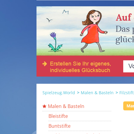
Spielzeug.World
Malen & Basteln
Filzstif
Malen & Basteln
Ma
Bleistifte
Buntstifte