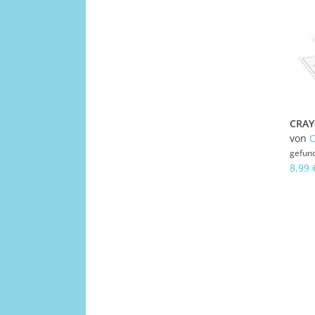
von
gefun
8,99 