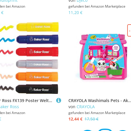
ultiprint
von
Djeco
den bei
Amazon
gefunden bei
Amazon Marketplace
 €
11,20 €
Baker Ross FX139 Poster Weltall-6er Pack, Malstifte, Plakat Stifte, Malen für Kinder
CRAYOLA Washimals Pets - Aktivitätsset Färben, Waschen und Färben mit Welpen, Duftendes Spa-Ambiente,, Empfohlenes Alter: ab 3 Ja
aker Ross
von
CRAYOLA
den bei
Amazon
gefunden bei
Amazon Marketplace
€
12,44 €
17,50 €