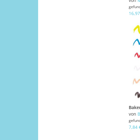
von
M
gefun
16,97
von
B
gefun
7,84 