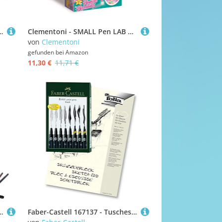
S Inner 9,5cm x 13cmx 20,7cm MEDIDAS CAJA 41,5cm x 27,5cmx 22,5cm PESO UND 0,087 INSTRASTAT 96082000
Clementoni - SMALL Pen LAB A Mermaid - 18159
von
Clementoni
gefunden bei
Amazon
11,30 €
11,71 €
e Kinder, mehrfarbig, 10 Stück (1er Pack)
Faber-Castell 167137 - Tuschestift Pitt Artist Pen, 8er Kunststoffetui, schwarz (8er Etui + A4 Skizzenblock)