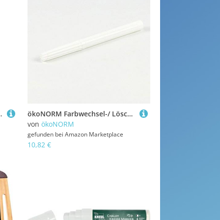
nte, 25 ml, ca. 4 Stiftefüllungen, 4 Ersatz-Spitzen
ökoNORM Farbwechsel-/ Löschstift | Preis je Stück
von
ökoNORM
gefunden bei
Amazon Marketplace
10,82 €