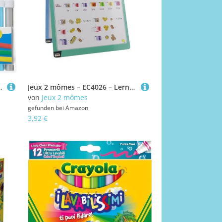
Zeichnen,Schultüte Füllung (12 Stück), (1er Pack)
Jeux 2 mômes – EC4026 – Lernheft mit 1 Filzstift, pädagogisches Spielzeug zur Frühförderung und zum Lernen für Kinder
von
Jeux 2 mômes
gefunden bei
Amazon
3,92 €