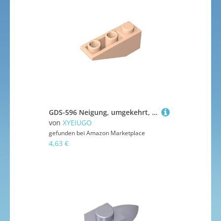
GDS-596 Neigung, umgekehrt, 34 °, 3x1 ohne internen Stopper, 50 Stück, kompatibel mit Lego 4287 DIY-Teilen und MOC-Komponenten für große Ziegelmarken, Farbe:Hellhaut 283
von
XYEIUGO
gefunden bei
Amazon Marketplace
4,63 €