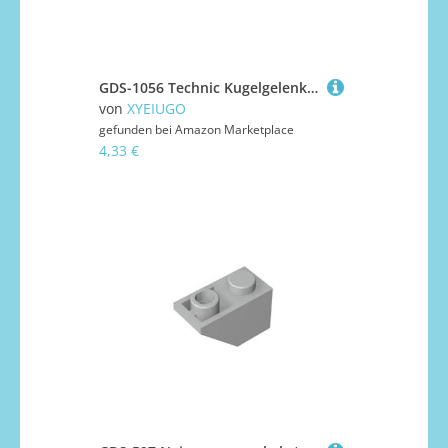
GDS-1056 Technic Kugelgelenk mit durchgehendem Achsloch, 50TE, kompatibel mit Lego 53585 4286267, DIY-Teile und MOC-Komponenten für große Ziegelmarken, Farbe:Transparentes Orange 182
von
XYEIUGO
gefunden bei
Amazon Marketplace
4,33 €