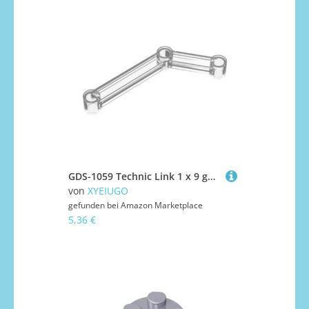
GDS-1059 Technic Link 1 x 9 gebogen (6–4), 50TE, kompatibel mit Lego 64451, 28978, 4539297, DIY-Teile und MOC-Komponenten für große Ziegelmarken, Farbe:Volltransparent/Klar 40
von
XYEIUGO
gefunden bei
Amazon Marketplace
5,36 €