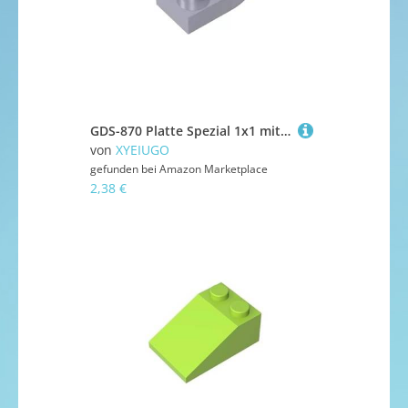
GDS-870 Platte Spezial 1x1 mit Zahnung,50 Stück,kompatibel mit Lego,49668,49673,35162,DIY-Teile und MOC-Komponenten für große Ziegelmarken,Farbe:Silbergrau 315
von
XYEIUGO
gefunden bei
Amazon Marketplace
2,38 €