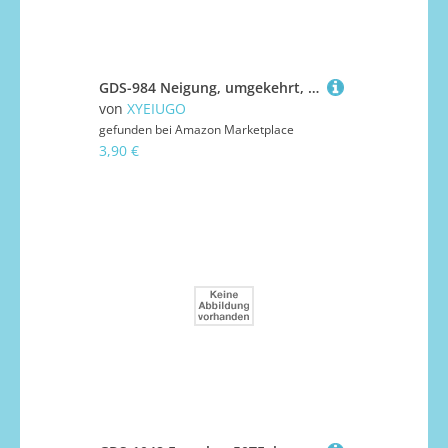
GDS-984 Neigung, umgekehrt, 45 °, 3 x 1, doppelt mit 2 blockierten, offenen Nieten, 50TE, kompatibel mit Lego 2341, 18759, 6088708, MOC-Komponenten für große Bausteinmarken, Farbe:Limette 119
von
XYEIUGO
gefunden bei
Amazon Marketplace
3,90 €