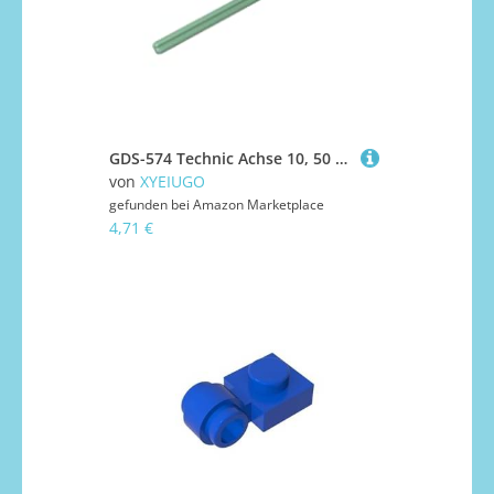
GDS-574 Technic Achse 10, 50 Stück, kompatibel mit Lego 3737 DIY-Teilen und MOC-Komponenten für große Ziegelmarken, Farbe:Verlaufgrün 151
von
XYEIUGO
gefunden bei
Amazon Marketplace
4,71 €