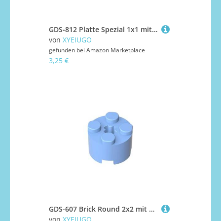
GDS-812 Platte Spezial 1x1 mit Clip-Licht (Dicker Ring), 50 Stück, kompatibel mit Lego 11458, DIY-Teilen und MOC-Komponenten für große Ziegelmarken, Farbe:Blau 23
von
XYEIUGO
gefunden bei
Amazon Marketplace
3,25 €
GDS-607 Brick Round 2x2 mit Achsloch, 50 Stück, kompatibel mit Lego 6143, 3941, 39223, DIY-Teile und MOC-Komponenten für große Ziegelmarken, Farbe:Babyblau 212
von
XYEIUGO