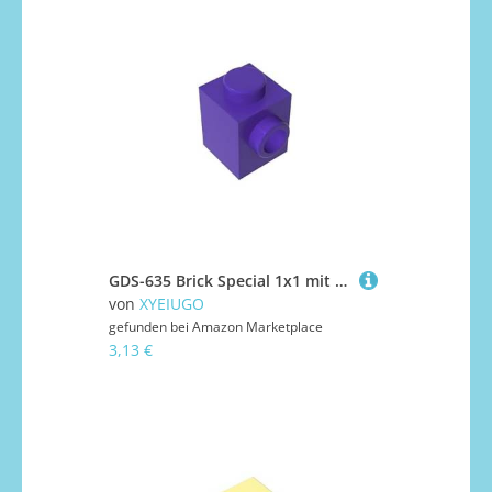
GDS-635 Brick Special 1x1 mit Bolzen auf Einer Seite, 50 Stück, kompatibel mit Lego 87087, DIY-Teilen und MOC-Komponenten für große Ziegelmarken, Farbe:Lila 268
von
XYEIUGO
gefunden bei
Amazon Marketplace
3,13 €