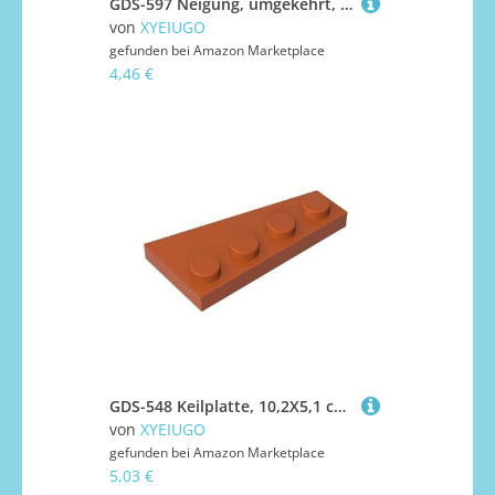
GDS-597 Neigung, umgekehrt, 45 °, 2x1, 50 Stück, kompatibel mit Lego 3665 DIY-Teilen und MOC-Komponenten für große Ziegelmarken, Farbe:Hellgrau 194
von
XYEIUGO
gefunden bei
Amazon Marketplace
4,46 €
GDS-548 Keilplatte, 10,2X5,1 cm, Links, 50 Stück, kompatibel mit Lego 41770 DIY-Teilen und MOC-Komponenten für große Ziegelmarken, Farbe:Kaffeebraun 38
von
XYEIUGO
gefunden bei
Amazon Marketplace
5,03 €