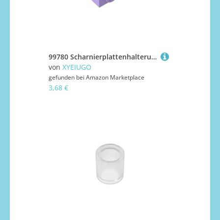
99780 Scharnierplattenhalterung, 1x2-1x2, umgekehrt, 50 Stück, GDS-643, kompatibel mit Lego Bausteinen, Farbe:Helllila 325
von
XYEIUGO
gefunden bei
Amazon Marketplace
3,68 €