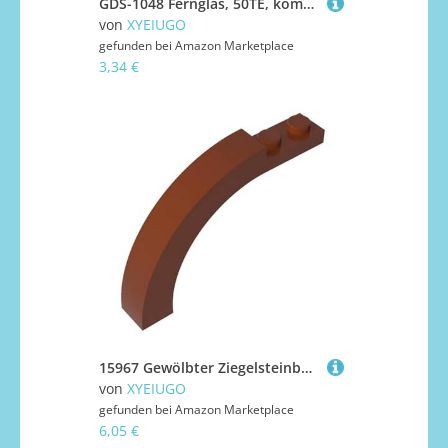
GDS-1048 Fernglas, 50TE, kompatibel mit Lego 30162, 4211051, 4212313, DIY-Teile und MOC-Komponenten für große Ziegelmarken, Farbe:Dunkelgrau 199
von
XYEIUGO
gefunden bei
Amazon Marketplace
3,34 €
15967 Gewölbter Ziegelsteinbogen, 1x6x3 1/3, Gebogene Oberseite, 50 Stück, GDS-720, kompatibel mit Lego-Bausteinen, Farbe:Braun 192
von
XYEIUGO
gefunden bei
Amazon Marketplace
6,05 €