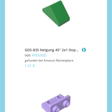
GDS-835 Neigung 45° 2x1 Doppel mit eiförmigem Bodenstift,10 Stück,kompatibel mit Lego 3044 4226221 4157124,DIY-Teile und MOC-Komponenten für große Ziegelmarken,Farbe:Grün 28
von
XYEIUGO
gefunden bei
Amazon Marketplace
1,51 €