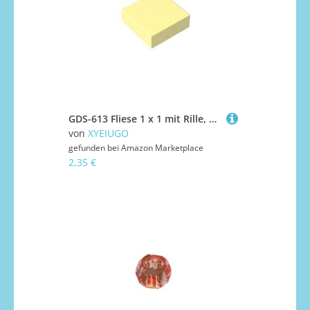
GDS-613 Fliese 1 x 1 mit Rille, 50 Stück, kompatibel mit Lego 3070b 30039 und den wichtigsten Bausteinmarken für MOC, Farbe:Hellgelb 19
von
XYEIUGO
gefunden bei
Amazon Marketplace
2,35 €