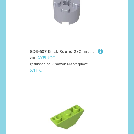
GDS-607 Brick Round 2x2 mit Achsloch, 50 Stück, kompatibel mit Lego 6143, 3941, 39223, DIY-Teile und MOC-Komponenten für große Ziegelmarken, Farbe:Silbergrau 315
von
XYEIUGO
gefunden bei
Amazon Marketplace
5,11 €