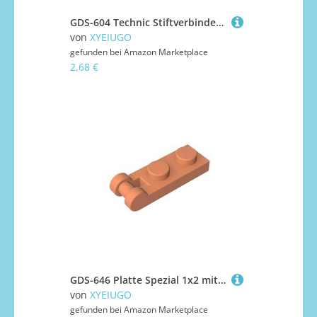
GDS-604 Technic Stiftverbinder, rund, 1 l, 50 Stück, kompatibel mit Lego 18654 DIY-Teilen und MOC-Komponenten für große Ziegelmarken, Farbe:Volltransparent/Klar 40
von
XYEIUGO
gefunden bei
Amazon Marketplace
2,68 €
GDS-646 Platte Spezial 1x2 mit Griff am Ende (geschlossene Enden), 50 Stück, kompatibel mit Lego 60478 DIY-Teilen und MOC-Komponenten für große Ziegelmarken, Farbe:Mittelhautfarben
von
XYEIUGO
gefunden bei
Amazon Marketplace