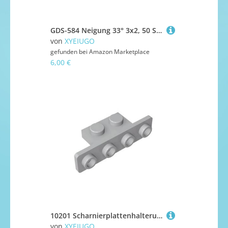
GDS-584 Neigung 33° 3x2, 50 Stück, kompatibel mit Lego 3298 DIY-Teilen und MOC-Komponenten für die wichtigsten Ziegelmarken, Farbe:Limette 119
von
XYEIUGO
gefunden bei
Amazon Marketplace
6,00 €
10201 Scharnierplattenhalterung, 1x2-1x4, abgerundete Ecken, GDS-638, kompatibel mit Lego-Bausteinen, Farbe:Hellgrau 194
von
XYEIUGO