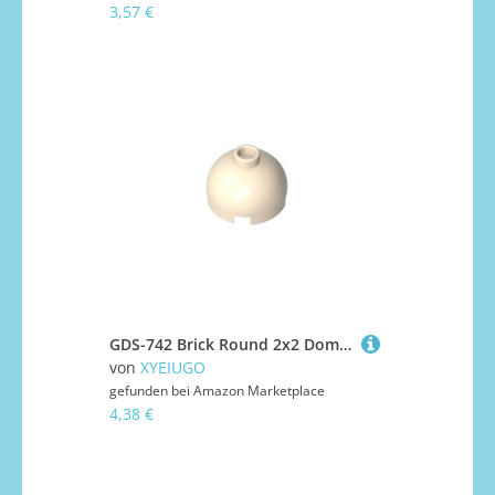
3,57 €
GDS-742 Brick Round 2x2 Dome Top-Blockierter offener Bolzen ohne untere Achsenhalterung, 50 Stück, kompatibel mit Lego 553c 18841 30367 40528 3262 Farbe:Weißgelb 0
von
XYEIUGO
gefunden bei
Amazon Marketplace
4,38 €