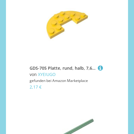
GDS-705 Platte, rund, halb, 7,6x15,2 cm, mit 1x2 Ausschnitt, 10 Stück, kompatibel mit Lego 18646, 61322983, 6138405, DIY-Teile und MOC-Komponenten für große Ziegelmarken, Farbe:Gelb 24
von
XYEIUGO
gefunden bei
Amazon Marketplace
2,17 €