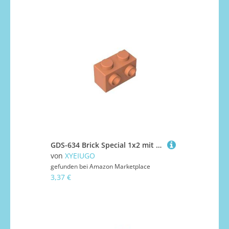
GDS-634 Brick Special 1x2 mit 2 Nieten auf Einer Seite, 50 Stück, kompatibel mit Lego 11211 6015344, DIY-Teile und MOC-Komponenten für große Ziegelmarken, Farbe:Mittelhautfarben
von
XYEIUGO
gefunden bei
Amazon Marketplace
3,37 €