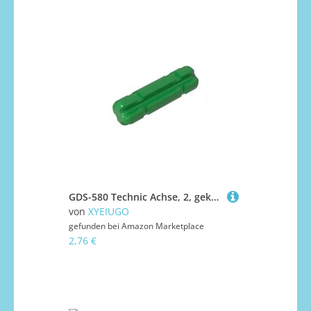
GDS-580 Technic Achse, 2, gekerbt, 50 Stück, kompatibel mit Lego 32062 DIY-Teilen und MOC-Komponenten für große Ziegelmarken, Farbe:Grün 28
von
XYEIUGO
gefunden bei
Amazon Marketplace
2,76 €