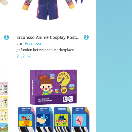
xperimentierspielzeug Sinnesfördernd Kindergeburtstag Spielzimmer Aktivität
Erconsso Anime Cosplay Kostüme - Rollenspiel Halloween Anzug mit Perücke | Rollenspiel Kostüme Outfit für Bühnenauftritt Fotoshooting Motto Party - Themenparty Bühnenperformance Jugendliche Kinder
von
Erconsso
gefunden bei
Amazon Marketplace
21,21 €