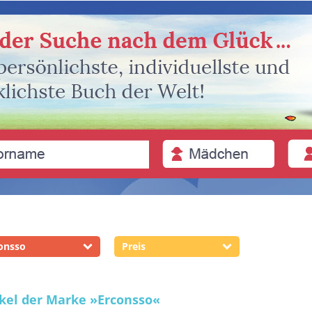
onsso
Preis
ikel der Marke
»Erconsso«