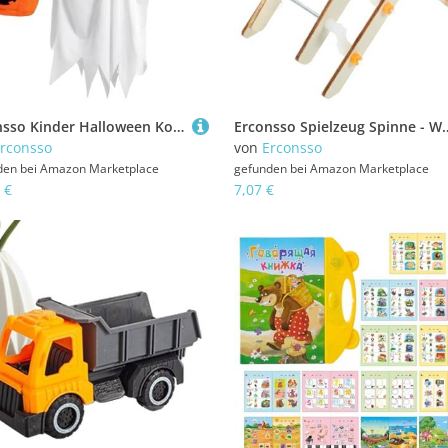
Erconsso Kinder Halloween Kostüm,Verkleidung Weißes Gespensterkostüm - mit Kürbis Süßigkeiten Taschen, Festlich Outfit Für Mädchen Kinder Fest Geburtstag Schulspiel Feiern
Erconsso Spielzeug Spinne - Wissenschaftlich Realistische Spinnenfiguren - Interaktives E
rconsso
von
Erconsso
den bei
Amazon Marketplace
gefunden bei
Amazon Marketplace
 €
7,07 €