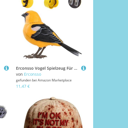
Erconsso Vogel Spielzeug Für Kinder,Kinder Vogel Spielzeug Für Kleinkinder - Realistischer Sprechender Elektronischer Schreibtisch Haustier Für Sensorisches Spiel Geburtstag Zimmer Deko
von
Erconsso
gefunden bei
Amazon Marketplace
11,47 €