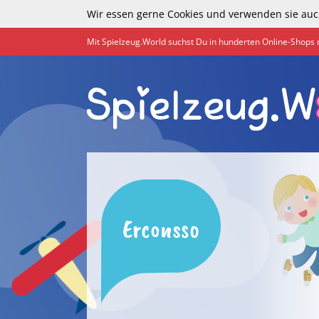
Wir essen gerne Cookies und verwenden sie auc
Mit Spielzeug.World suchst Du in hunderten Online-Shops 
Erconsso