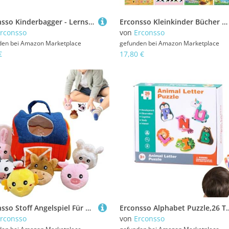
Erconsso Kinderbagger - Lernspielzeug Baufahrzeuge mit Zieh-und-Loslass-Funktion,Bagger Lernspielzeug Für Kleinkinder Vorschule Kindergeburtstag Haus Party Geschenkidee
Erconsso Kleinkinder Bücher Mit Ton | Interaktives Russisch Sprachspielzeug,Lernspielzeug Für Anfänger Vorschule Schule Zuhause Eltern Kinder
rconsso
von
Erconsso
den bei
Amazon Marketplace
gefunden bei
Amazon Marketplace
€
17,80 €
Erconsso Stoff Angelspiel Für Kleinkinder | Angelrute Spielzeug Mit Stapelbechern | Vorschule Lernaktivitäten Für Eltern-Kind-Interaktion Familienzeit Klassenzimmer Reisen Auto Zuhause
Erconsso Alphabet Puzzle,26 Teile Alphabet Tier Puzzle - Zuordnungsspiel, Lernspielzeu
rconsso
von
Erconsso