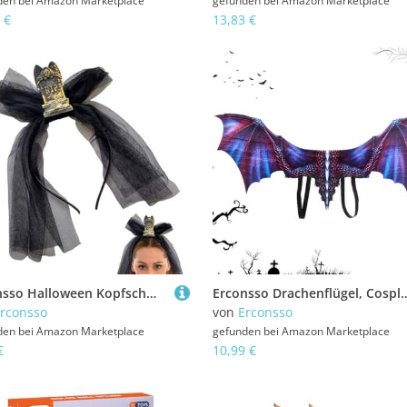
den bei
Amazon Marketplace
gefunden bei
Amazon Marketplace
 €
13,83 €
Erconsso Halloween Kopfschmuck, Gothic Cosplay Grabstein Haarreif Für Damen, Horror Halloween Kostümzubehör Haarspange Für Karneval Maskenbälle Cosplay
Erconsso Drachenflügel, Cosplay Flügel, Vliesstoff Kinderkostüm Zubehö
rconsso
von
Erconsso
den bei
Amazon Marketplace
gefunden bei
Amazon Marketplace
€
10,99 €