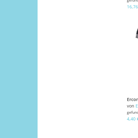
gefun
16,76
von
E
gefun
4,40 