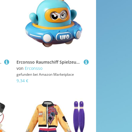
immer Deko Für Mädchen Jugendliche Familie
Erconsso Raumschiff Spielzeug - Cartoon Rückszieh Untertasse Inertial Spielzeug Für Kinder,Outdoor Aktivitäten Gesichtswechsel Indoor Spielplatz für Kleinkinder Mädchen Junge Kindergeburtstag Garten
von
Erconsso
gefunden bei
Amazon Marketplace
9,34 €