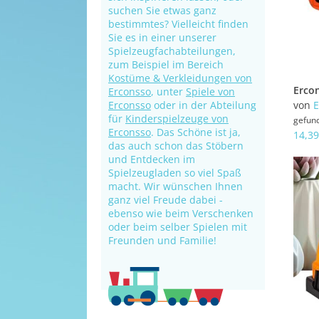
suchen Sie etwas ganz
bestimmtes? Vielleicht finden
Sie es in einer unserer
Spielzeugfachabteilungen,
zum Beispiel im Bereich
Kostüme & Verkleidungen von
Erconsso
, unter
Spiele von
Erconsso
oder in der Abteilung
von
E
für
Kinderspielzeuge von
gefun
Erconsso
. Das Schöne ist ja,
14,39
das auch schon das Stöbern
und Entdecken im
Spielzeugladen so viel Spaß
macht. Wir wünschen Ihnen
ganz viel Freude dabei -
ebenso wie beim Verschenken
oder beim selber Spielen mit
Freunden und Familie!