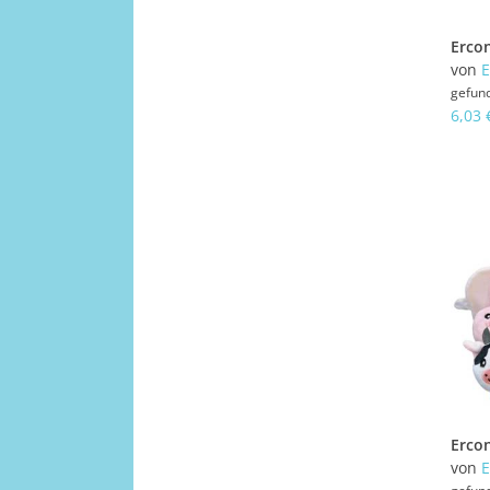
von
E
gefun
6,03 
von
E