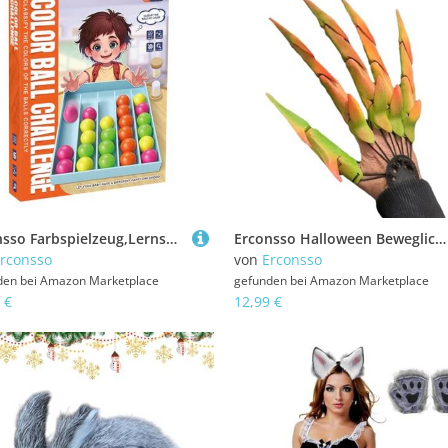
Erconsso Farbspielzeug,Lernspielzeug Mit Sensorik Für Kinder Und Erwachsene | Lern-Gadgets und Sinnes-Fidget-Aktivitäten für Reisen Spielkorb Kindergarten Ferien Weihnachtsstrumpf Ostern und
Erconsso Halloween Bewegliche Finger | 3D-Gedruckte Flexible Fingerverlängerungen,Leichtes Wiederverwendbares Krallendekor für Gruselpartys Türen Wände Fenster
rconsso
von
Erconsso
den bei
Amazon Marketplace
gefunden bei
Amazon Marketplace
 €
12,99 €