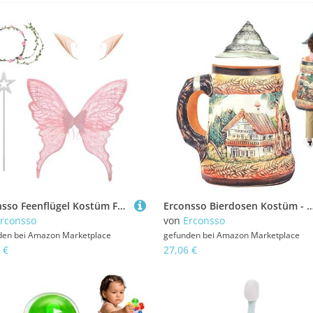
Erconsso Feenflügel Kostüm Für Damen,Kostüm Für Damen Halloween Schmetterlingsfee Flügel - Festliche Verkleidung Für Galabälle Theaterbühne Charakterdarstellung
Erconsso Bierdosen Kostüm - Damen Bierkrug Kostüm | Bequemer Einteiler Für Kinder Damen Herr
rconsso
von
Erconsso
den bei
Amazon Marketplace
gefunden bei
Amazon Marketplace
 €
27,06 €