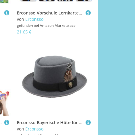
Erconsso Vorschule Lernkarten | Frühes Lernspiel Set,Englisch Aussprache Lernspielzeug Für Kinder Ab 4 Jahre Mädchen Geburtstag Reise Kindergarten
von
Erconsso
gefunden bei
Amazon Marketplace
21,65 €
g für Vorschule, Heimunterricht, Reisen, Kindergarten und frühe Kindheit
Erconsso Bayerische Hüte für Männer, Oktoberfest-Outfits Hut | Oktoberfest-Hüte für Herren | Oktoberfest-Outfits für Damen, Oktoberfest-Kostümzubehör mit Federn, Emblemen, für das Oktoberfest,
von
Erconsso