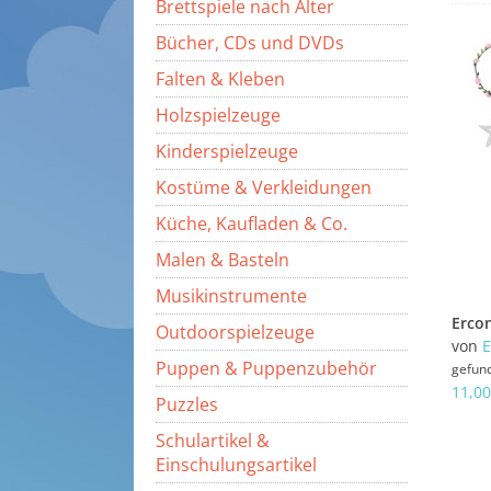
Brettspiele nach Alter
Bücher, CDs und DVDs
Falten & Kleben
Holzspielzeuge
Kinderspielzeuge
Kostüme & Verkleidungen
Küche, Kaufladen & Co.
Malen & Basteln
Musikinstrumente
Outdoorspielzeuge
von
E
Puppen & Puppenzubehör
gefun
11,00
Puzzles
Schulartikel &
Einschulungsartikel