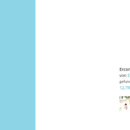
von
E
gefun
12,78