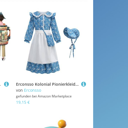
en Oktoberfest Events
Erconsso Kolonial Pionierkleid - Mädchen Präriekleid Für Halloween - Verkleidung Zubehör Für Kleinkind Halloween Tochter Alltag Schule Rollenspiel Frühling Events
von
Erconsso
gefunden bei
Amazon Marketplace
19,15 €