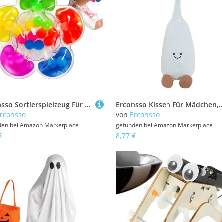
Erconsso Sortierspielzeug Für Kleinkinder,Beruhigendes Lernspielzeug zur Zuordnung - Lernspiel für Flugzeug Restaurant Tisch Unterricht Zuhause Schule Kindergarten Draußen
Erconsso Kissen Für Mädchen,Niedliches Weiches Zahn Kuscheltier - Kinderz
rconsso
von
Erconsso
den bei
Amazon Marketplace
gefunden bei
Amazon Marketplace
€
8,77 €