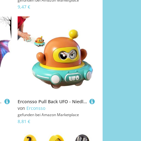
gefunden bei
Amazon Marketplace
9,47 €
r für Tier Motive Karneval Faschingsparty
Erconsso Pull Back UFO - Niedliches Raketenschiff Ziehfahrzeug Hüpfspielzeug | Interaktives Lernspielzeug Für Drinnen Mädchen Kleinkinder Kindergeburtstag Garten Wohnzimmer Vorschulspielplatz
von
Erconsso
gefunden bei
Amazon Marketplace
8,81 €