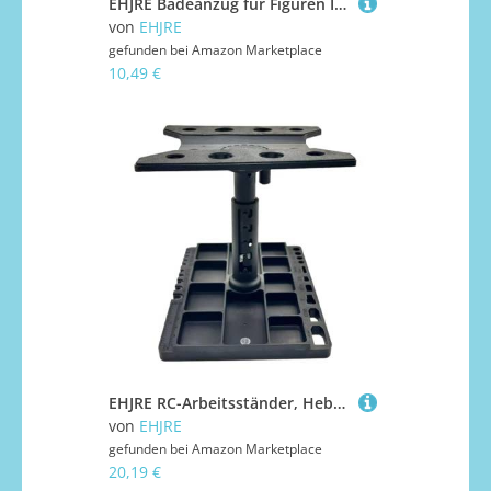
EHJRE Badeanzug für Figuren Im Maßstab 1/12, Miniaturkleidung Aus Hochwertigem Stoff, Geeignet für Weibliche Figuren Und Spielzeuge, GrÜn
von
EHJRE
gefunden bei
Amazon Marketplace
10,49 €
EHJRE RC-Arbeitsständer, Hebe-Reparatur-Arbeitsplatz, Wartungsständer für den Maßstab 1/24 bis 1/10
von
EHJRE
gefunden bei
Amazon Marketplace
20,19 €