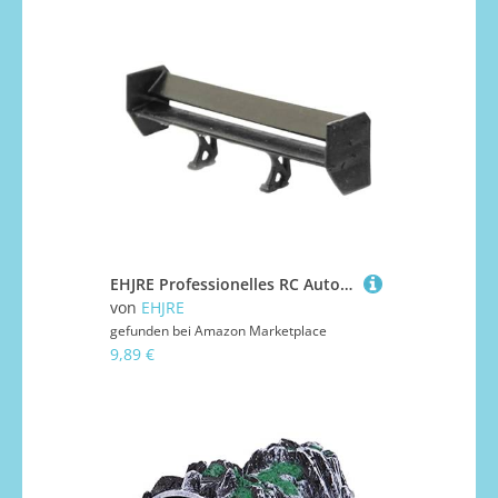
EHJRE Professionelles RC Automodell, Robuster Ersatz, 1/64 LKW, Sportwagen Heckflügelmodell, Spielzeug, DIY Zubehör, Stil F
von
EHJRE
gefunden bei
Amazon Marketplace
9,89 €