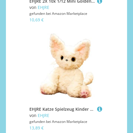
EHJRE 2X 10x 1/12 Mini Golden Brick Miniatur Fake Goldbarren Layout DIY Projekte
von
EHJRE
gefunden bei
Amazon Marketplace
10,69 €
EHJRE Katze Spielzeug Kinder Plüsch, Cartoon Katze Plüschtier, Katze Kuscheltier, Cartoon Cat Plush Toy, Süße Plüschtiere für Kleinkind Jungen Mädchen Geburtstagsgeschenke
von
EHJRE
gefunden bei
Amazon Marketplace
13,89 €