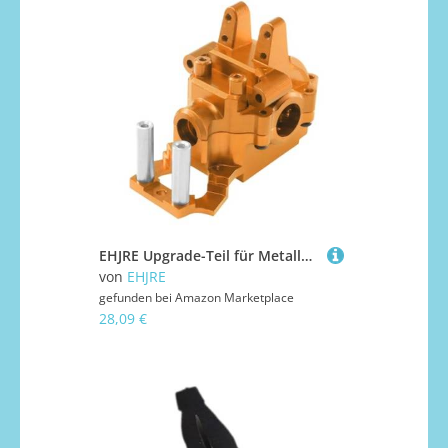
EHJRE Upgrade-Teil für Metallgetriebe des RC-Autos im Maßstab 1:14, DIY-modifizierte Ersatzteile, vordere Getriebeabdeckung für Fahrzeuge vom Typ 14302, Gold
von
EHJRE
gefunden bei
Amazon Marketplace
28,09 €