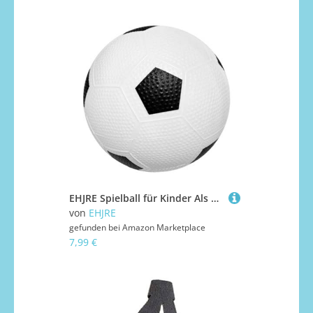
EHJRE Spielball für Kinder Als Hüpfball Lernball Und Spielplatzball Geräuscharm Und Weich Zur Schonung von Böden Als Geburtstagsgeschenk Und Mitgebsel für, Körniger Fußball
von
EHJRE
gefunden bei
Amazon Marketplace
7,99 €