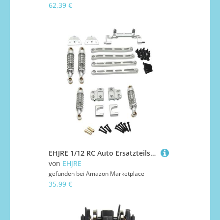
62,39 €
EHJRE 1/12 RC Auto Ersatzteilsatz, Spurstange Aus Metall, Stoßdämpfer Vorne Und Hinten, Metall Stoßdämpferhalterung für MN82S, DIY RC Fahrzeuge, Modell LKW, Argent
von
EHJRE
gefunden bei
Amazon Marketplace
35,99 €