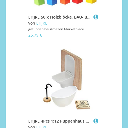
EHJRE 50 x Holzblöcke, BAU- und Stapelblöcke, Mini- und Unterrichtsmaterialien, Puzzle, kleine Würfel, Mathe-Sortierspielzeug für ab 3 Jahren, Bunt, L
von
EHJRE
gefunden bei
Amazon Marketplace
25,79 €
EHJRE 4Pcs 1:12 Puppenhaus Badezimmer Set Toilette Geburtstag Geschenke Simulation Zubehör Puppenhaus Miniatur Möbel
von
EHJRE