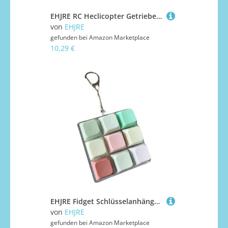
EHJRE RC Heclicopter Getriebe Set Upgrade Teil Zubehör Ersatzteile für Wltoys XK K110 K110S
von
EHJRE
gefunden bei
Amazon Marketplace
10,29 €
EHJRE Fidget Schlüsselanhänger Fidget Party Supplies Kompakte Mechanische Taste Taste 9 Tasten für Büro Zuhause Geburtstag, Style I
von
EHJRE
gefunden bei
Amazon Marketplace