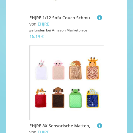
EHJRE 1/12 Sofa Couch Schmuck Box Ornament Miniatur Möbel für Action Figuren
von
EHJRE
gefunden bei
Amazon Marketplace
16,19 €
EHJRE 8X Sensorische Matten, Pädagogische Sensorische Pads, Verschiedene Strukturierte Sensorische Wandpaneele für Kindertagesstätten, Schulungen, Vorschula
von
EHJRE