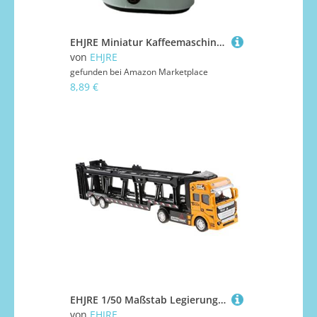
EHJRE Miniatur Kaffeemaschine Im Maßstab 1:12, Modellzubehör, Kleines Küchengerät
von
EHJRE
gefunden bei
Amazon Marketplace
8,89 €
EHJRE 1/50 Maßstab Legierung Push Transport LKW Modell Spielzeug mit Pull Back Funktion, für Jungen, Sammeln, Orange
von
EHJRE