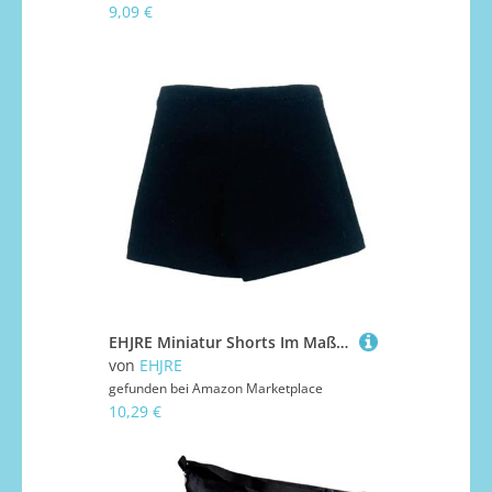
9,09 €
EHJRE Miniatur Shorts Im Maßstab 1:6, Figurenkleidung, Fashion Dress Up, Cosplay Miniatur Puppenkostüm für 12'' Frauen, Figuren, Kostüm, Schwarz
von
EHJRE
gefunden bei
Amazon Marketplace
10,29 €