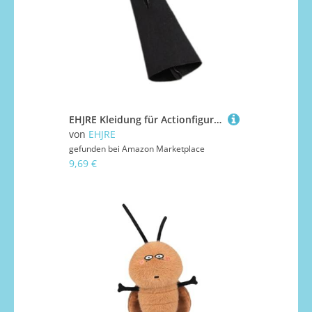
EHJRE Kleidung für Actionfiguren Im Maßstab 1:12, Puppenkleidung, Minikleid, Trendige Mode, Figurbetontes Kleid für Den Körper Einer 6 Zoll Weiblichen Puppe, Schwarz
von
EHJRE
gefunden bei
Amazon Marketplace
9,69 €