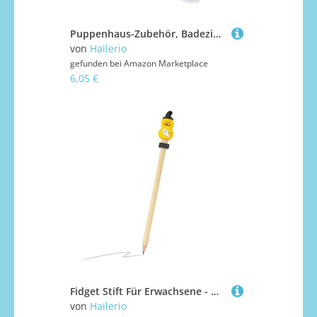
Puppenhaus-Zubehör, Badezimmer, Puppenhaus-Zubehör, 1:12 – Haartrockner, Zahnbürste, Zahnpasta, Kamm-Set für Badezimmer-Dekoration
von
Hailerio
gefunden bei
Amazon Marketplace
6,05 €
Fidget Stift Für Erwachsene - Holz Halloween Sensorik Drehstift,Sensorisches Spielzeug Für Kinder Unterwegs Reisen Warten Schule Bibliothek Hausaufgaben
von
Hailerio