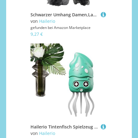
Schwarzer Umhang Damen,Langer Durchsichtiger Hexenumhang - Damen Kostümrobe Für Hochzeit Party Halloween Foto Vampir Bühne
von
Hailerio
gefunden bei
Amazon Marketplace
9,27 €
Hailerio Tintenfisch Spielzeug | Tanzender Tintenfisch Musikspielzeug - Mit Licht Und Musik Interaktive Lernspiele Ab 3 Jahren Kindergeburtstag Vorschule | Für Mädchen Kindergarten Schule Zuhause
von
Hailerio