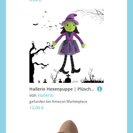
Hailerio Hexenpuppe | Plüsch Hexenpuppe Für Kinder,Niedliches Weiches Kuscheltier Und Schöne Dekoration Für Innenräume Inklusive Büros Bett Sofa Wohnzimmer Party Und
von
Hailerio
gefunden bei
Amazon Marketplace
12,00 €