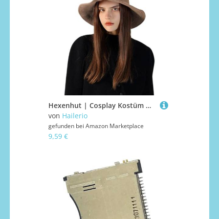
Hexenhut | Cosplay Kostüm Halloween Hexenhut - Dress Up Zubehör Cosplay Kopfbedeckung für Spukhaus Damen Events Süßes oder Saures Urlaub Bühne
von
Hailerio
gefunden bei
Amazon Marketplace
9,59 €