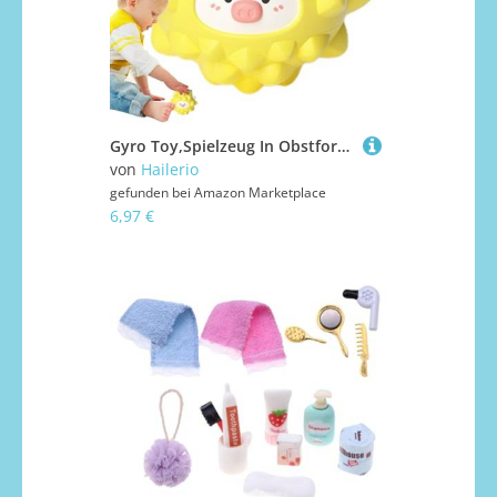
Gyro Toy,Spielzeug In Obstformen | Spaß Entspannung, Schmuck Für Schreibtisch Kinder Mädchen Schule Zuhause Reise Kindergarten
von
Hailerio
gefunden bei
Amazon Marketplace
6,97 €