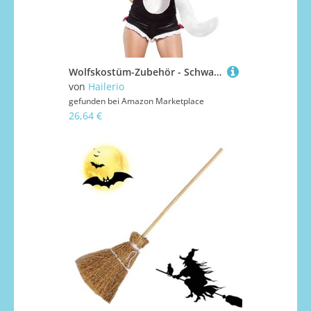
Wolfskostüm-Zubehör - Schwanz Mit Klemme Ohrspangen Und Handschuhe Aus Kunstfell | Einfaches Halloween Cosplay Outfit für Karneval Anime Cosplay Party und Bühne
von
Hailerio
gefunden bei
Amazon Marketplace
26,64 €