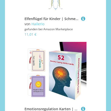
Elfenflügel für Kinder | Schmetterlingsflügel Mit 3D-Und Blättern,Kostüm Zubehör Verkleidung Für Kinder Und Damen Fest Accessoire
von
Hailerio
gefunden bei
Amazon Marketplace
11,01 €
Emotionsregulation Karten | 52-blättrige Emotionale Regulierung Werkzeuge Für Kinder | Entwicklungsspielzeug Für Klassenzimmer Zuhause Büros Soziale Situationen | Arbeit Schule