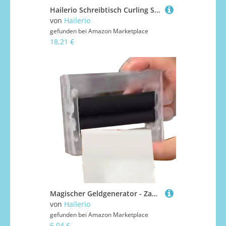
Hailerio Schreibtisch Curling Spiel,Tisch-Curling Spiel | Freizeitsportgerät Für Erwachsene Kinder Familienfeiern Feste Bar Boden Wohnheim Klassenzimmer Büros Ferien
von
Hailerio
gefunden bei
Amazon Marketplace
18,21 €
Magischer Geldgenerator - Zauberer Trick Gelddruckmaschine - Tragbares Zaubergerät Für Familienfeiern Bühnenauftritte Partys Talentvorführungen
von
Hailerio
gefunden bei
Amazon Marketplace
6,04 €