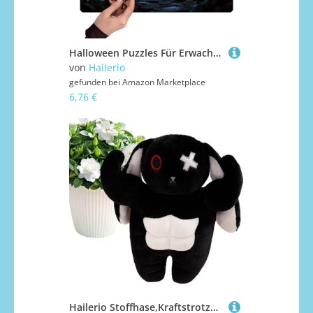
Halloween Puzzles Für Erwachsene - 130 Teile Kinderpuzzles Mit Kürbis Und Tieren Auch Für Familien | Förderndes Lernspiel Als Urlaubsdeko Und Gesellschaftsspiel Für Familien
von
Hailerio
gefunden bei
Amazon Marketplace
6,76 €
Hailerio Stoffhase,Kraftstrotzender Stehender Plüschhase Spielzeug | Weiches Kissen und Dekorationspuppe für Erwachsene Kinder Mädchen Frauen Männer Kindertag Geburtstag Feiertag