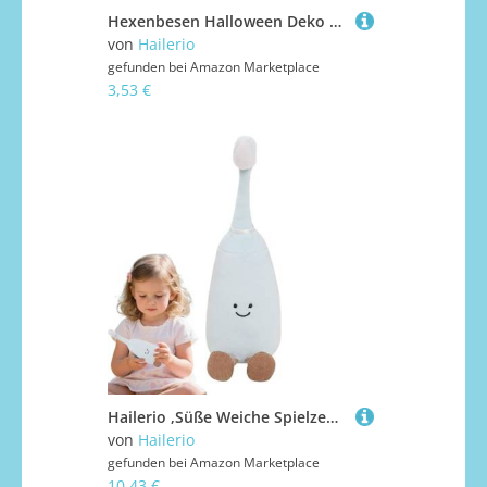
Hexenbesen Halloween Deko | Miniaturbesen | Puppenhausmöbel Deko Für Party Theateraufführung Festival Maskerade Familientreffen
von
Hailerio
gefunden bei
Amazon Marketplace
3,53 €
Hailerio ,Süße Weiche Spielzeug | Spielzeug Für Kinder Mädchen Jugendliche Baby Geschenkidee Für Schule Freunde Familie
von
Hailerio
gefunden bei
Amazon Marketplace
10,43 €