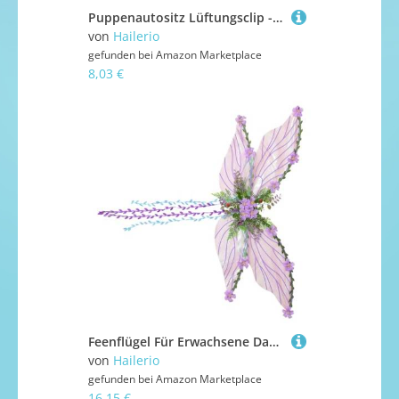
Puppenautositz Lüftungsclip - Puppenautositz | Tischdekoration Plüsch Spielzeug Autositz Für Limousine Kreative Spielbegeisterte
von
Hailerio
gefunden bei
Amazon Marketplace
8,03 €
Feenflügel Für Erwachsene Damen - Schmetterlings Kostüm Flügel Mit 3D Und Blättern Deko - Verkleidungsaccessoire Für Mädchen Frauen Fantasieveranstaltungen Bühnenauftritt
von
Hailerio
gefunden bei
Amazon Marketplace
16,15 €