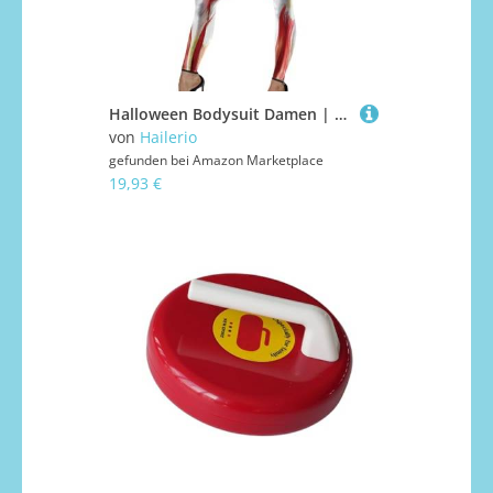
Halloween Bodysuit Damen | Bequemes Damen Outfit Mit Muskeloptik Print,Lustiges Cosplay Bodysuit Für Weihnachtspartys Themenfeste Und Fotoshootings
von
Hailerio
gefunden bei
Amazon Marketplace
19,93 €