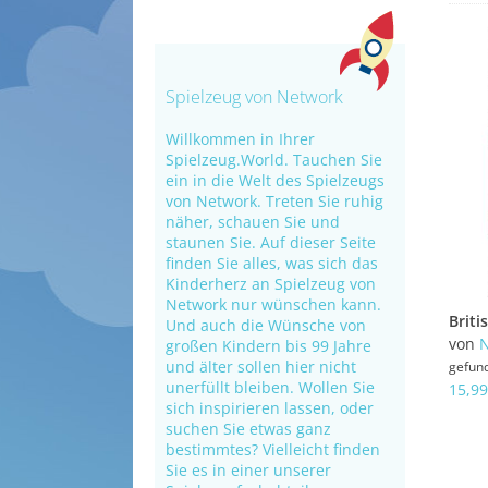
Spielzeug von Network
Willkommen in Ihrer
Spielzeug.World. Tauchen Sie
ein in die Welt des Spielzeugs
von Network. Treten Sie ruhig
näher, schauen Sie und
staunen Sie. Auf dieser Seite
finden Sie alles, was sich das
Kinderherz an Spielzeug von
Network nur wünschen kann.
Und auch die Wünsche von
von
N
großen Kindern bis 99 Jahre
und älter sollen hier nicht
gefun
unerfüllt bleiben. Wollen Sie
15,99
sich inspirieren lassen, oder
suchen Sie etwas ganz
bestimmtes? Vielleicht finden
Sie es in einer unserer