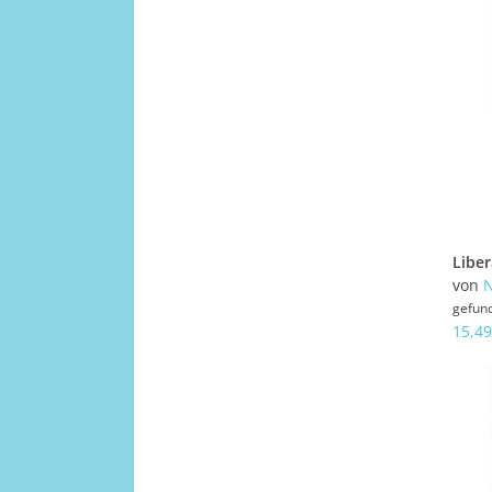
Libe
von
N
gefun
15,49