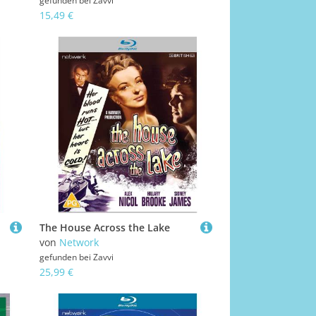
gefunden bei
Zavvi
15,49 €
The House Across the Lake
von
Network
gefunden bei
Zavvi
25,99 €