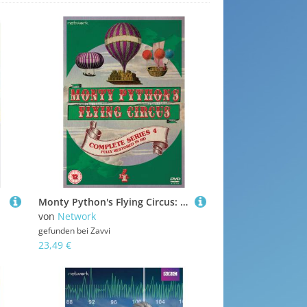
Monty Python's Flying Circus: Die komplette Serie 4
von
Network
gefunden bei
Zavvi
23,49 €