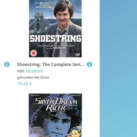
Shoestring: The Complete Series
von
Network
gefunden bei
Zavvi
70,49 €