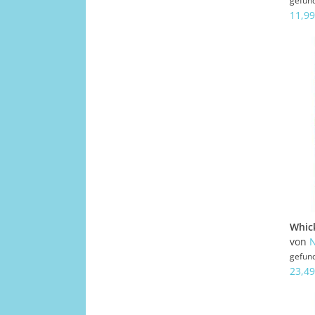
gefun
11,99
Whick
von
N
gefun
23,49