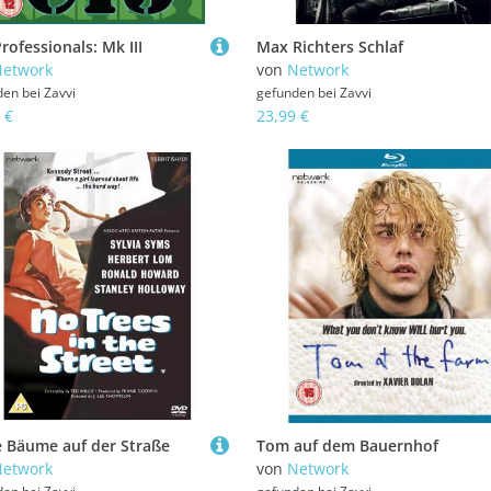
rofessionals: Mk III
Max Richters Schlaf
etwork
von
Network
den bei
Zavvi
gefunden bei
Zavvi
 €
23,99 €
e Bäume auf der Straße
Tom auf dem Bauernhof
etwork
von
Network