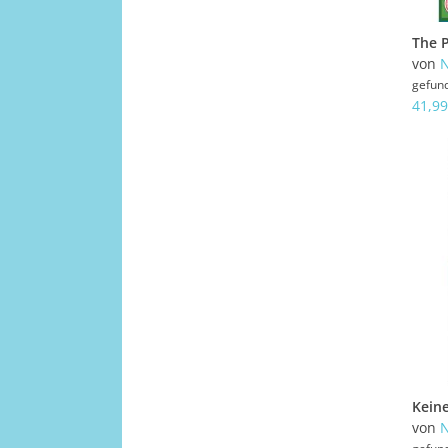
The P
von
N
gefun
41,99
Kein
von
N