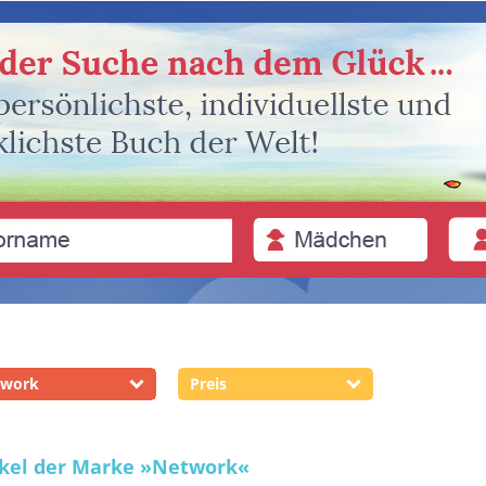
twork
Preis
ikel der Marke
»Network«