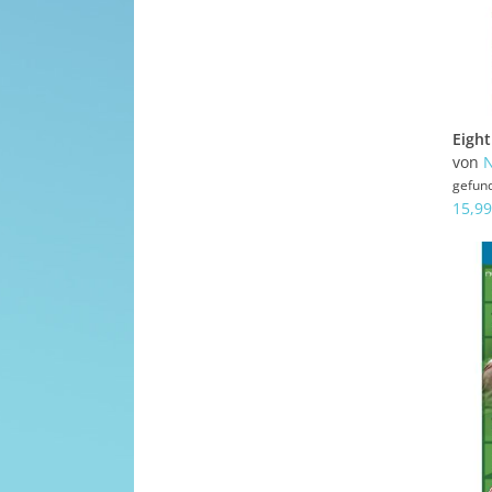
Eight
von
N
gefun
15,99