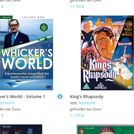
den bei
Zavvi
gefunden bei
Zavvi
 €
17,99 €
er's World - Volume 1
King's Rhapsody
etwork
von
Network
den bei
Zavvi
gefunden bei
Zavvi
 €
11,99 €