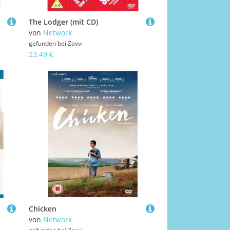
The Lodger (mit CD)
von
Network
gefunden bei
Zavvi
23,49 €
Chicken
von
Network