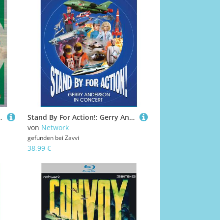
 komplette Staffel 4
Stand By For Action!: Gerry Anderson in Concert
von
Network
gefunden bei
Zavvi
38,99 €