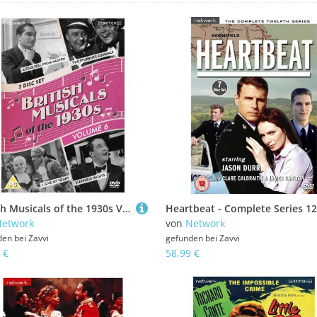
British Musicals of the 1930s Vol. 6 (Facing the Music/Sleepless Nights/A Star Fell from Heaven/The Student's Romance)
Heartbeat - Complete Series 12
etwork
von
Network
den bei
Zavvi
gefunden bei
Zavvi
 €
58,99 €