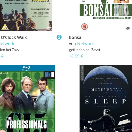
 O'Clock Walk
Bonsai
etwork
von
Network
den bei
Zavvi
gefunden bei
Zavvi
 €
18,99 €