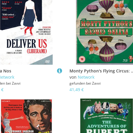
ra Nos
Monty Python's Flying Circus: Die
etwork
von
Network
den bei
Zavvi
gefunden bei
Zavvi
 €
41,49 €