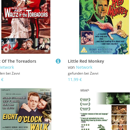
z Of The Toreadors
Little Red Monkey
etwork
von
Network
den bei
Zavvi
gefunden bei
Zavvi
 €
11,99 €