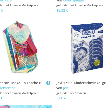
urpledi
von
Eulenspiegel
den bei
Amazon Marketplace
gefunden bei
Amazon Marketplace
 €
18,32 €
Clementoni Make-up Tasche Herz kreatives Spielzeug mit Kinderschminke
Jovi 17111 Kinderschminke, g
lementoni
von
Jovi
den bei
Amazon Marketplace
gefunden bei
Amazon
 €
6,80 €