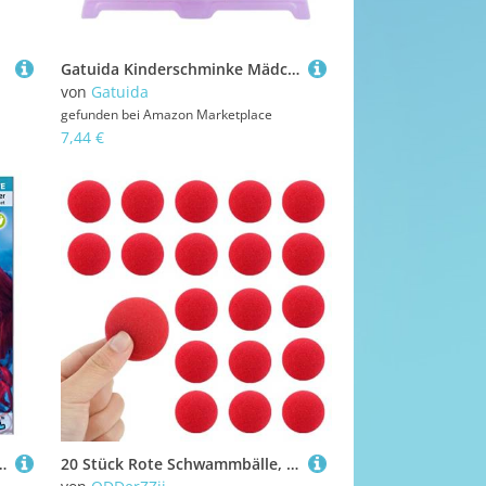
Gatuida Kinderschminke Mädchen Spielset Simulation Schminkbox mit Zubehör für Rollenspiele Geburtstagsfeiern und Fantasievolles Sicher und Ungiftig für Junge Mädchen Ab Zufällige Farbe
von
Gatuida
gefunden bei
Amazon Marketplace
7,44 €
nleitung für 5 Meeres Masken, Kinderschminke, Faschingsschminke
20 Stück Rote Schwammbälle, Clownsnasen Rot, Schaumstoffball Klein, Magic Sponge Balls, Clown Nase, Bälle Rot Aus Schaumstoff, Sponge Balls Magic für Fasching, Kinderschminke, Partys, Magic Requisiten