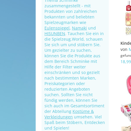
Thema Schminke
zusammengestellt - mit
Produkten von zahlreichen
bekannten und beliebten
Spielzeugmarken wie
Eulenspiegel
,
Namaki
und
HISUNBEN
. Tauchen Sie ein in
die Spielzeug.World, schauen
Sie sich um und stöbern Sie.
von
Um gezielter zu suchen,
können Sie die Produkte aus
gefun
dem Bereich Schminke mit
18,99
Hilfe der Filter weiter
einschränken und so gezielt
nach bestimmten Marken,
Preiskategorien oder
reduzierten Angeboten
suchen. Sollten Sie nicht
fündig werden, können Sie
sich auch im Gesamtsortiment
der Abteilung
Kostüme &
Verkleidungen
umsehen. Viel
Spaß beim Stöbern, Entdecken
und Spielen!