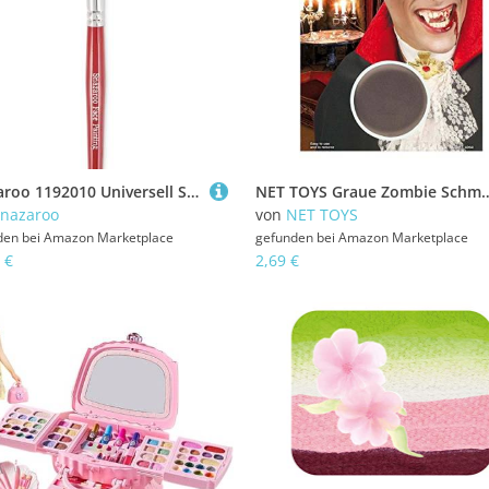
Snazaroo 1192010 Universell Schminkpinsel, für Kinderschminke, Vielzweckpinsle, rot
NET TOYS Graue Zombie Schminke Karneval Make Up grau Theaterschminke Faschingsschminke Ha
nazaroo
von
NET TOYS
den bei
Amazon Marketplace
gefunden bei
Amazon Marketplace
 €
2,69 €