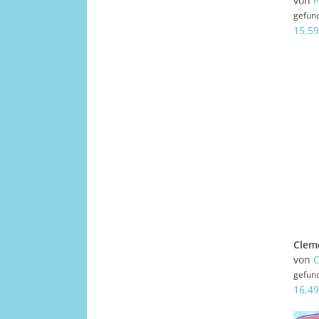
von
P
gefun
15,59
von
C
gefun
16,49