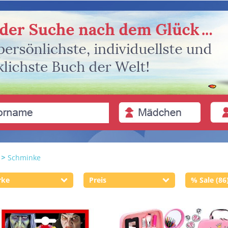
Schminke
rke
Preis
% Sale (86