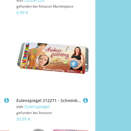
von
ODDerZZii
gefunden bei
Amazon Marketplace
6,99 €
rün
Eulenspiegel 212271 - Schminkpalette Chakra Painting, 12 Profi Aqua Make-up Farben, 2 Pinsel, 3 Schwämme
von
Eulenspiegel
gefunden bei
Amazon
35,95 €