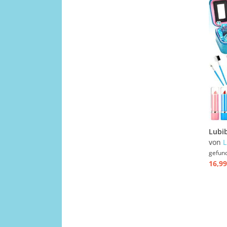
von
L
gefun
16,99