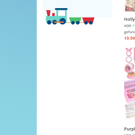
von
H
gefun
19,99