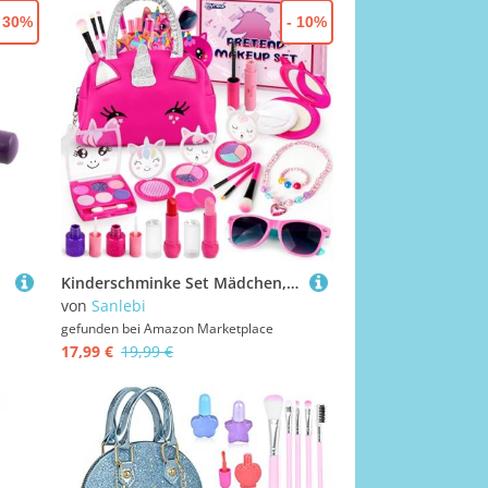
- 30%
- 10%
Kinderschminke Set Mädchen, 20 Stücke Make Up Spielzeug, Rollenspiel Geschenk Spielzeug ab 3 Jahre (Kein Echtes Makeup)
von
Sanlebi
gefunden bei
Amazon Marketplace
17,99 €
19,99 €