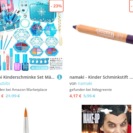
- 23%
Lubibi Kinderschminke Set Mädchen, Waschbares, sicheres Make-up-Set für Kinder Mit Kosmetiktasche,Nagellack,Geburtstag Weihnachten Geschenk für Mädchen 456789 10 Mit Geschenkbox
namaki - Kinder Schminkstift | Violett
ubibi
von
namaki
den bei
Amazon Marketplace
gefunden bei
littlegreenie
 €
21,99 €
4,17 €
5,95 €