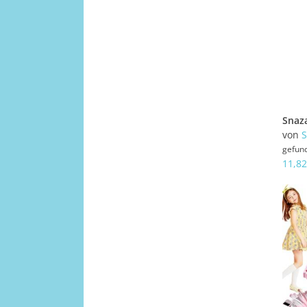
von
S
gefun
11,82