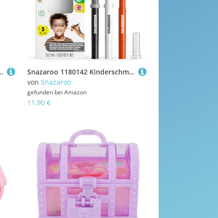
et Tiger, 4 Schminkfarben mit Pinsel und Anleitung
Snazaroo 1180142 Kinderschminke, Schminkstift mit Pinselspitze, 3 Farben Set Halloween, schwarz/weiß/orange
von
Snazaroo
gefunden bei
Amazon
11,90 €