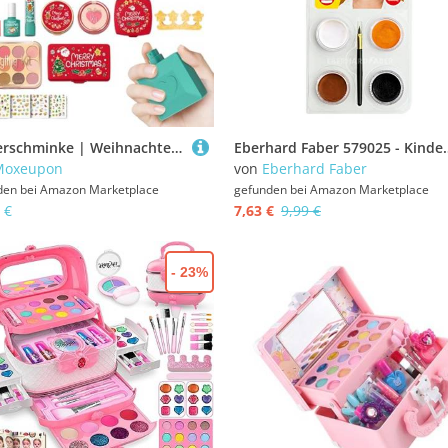
Kinderschminke | Weihnachten Mädchen Spielzeug Spielkosmetik Set | Geruchloses Spielmake-up Set für Vorschule Kinderkrippe Zuhause Mädchen 3-5 Kindergarten Spielzimmer |
Eberhard Faber 579025 - Kinderschminke S
Moxeupon
von
Eberhard Faber
den bei
Amazon Marketplace
gefunden bei
Amazon Marketplace
 €
7,63 €
9,99 €
- 23%