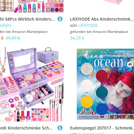
Hollyhi 58Pcs Wirklich Kinderschminke Set, Sicher Waschbar Schminkkoffer Mädchen Schminke Spielzeug, Geburtstag Weihnachten Kinder Make Up Set Mädchen Geschenke 3 4 5 6 7 8 9 10 11 12 Jahre (Pink)
LRXIYODE Abs Kinderschminke Set Mädchen Abwaschbar Sicher Farbenfroh Kreatives Rollenspiel Geschenk
ollyhi
von
LRXIYODE
den bei
Amazon Marketplace
gefunden bei
Amazon Marketplace
 €
25,97 €
34,29 €
Purpledi Kinderschminke Schminkkoffer Mädchen Schminke Kinder - 59pcs Waschbar Schminke Kinder Make Up Set Mädchen Spielzeug Weihnachts Geburtstags Geschenke für Mädchen 4 5 6 7 8 9 10 11 12 Jahre
Eulenspiegel 207017 - Schmink-Palette Deep Ocean, A