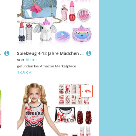
lloween Makeup Schminkfarbe Vampir Karnevalsschminke
Spielzeug 4-12 Jahre Mädchen Kinderschminke Set Mädchen Waschbar Schminke Kinder Kosmetik Makeup Set Rollenspiel Kinder Spielzeug Weihnachten Geschenk für Mädchen 5 6 7 8 Jahre Geschenk(Blau)
von
Aikmi
gefunden bei
Amazon Marketplace
18,98 €
- 4%