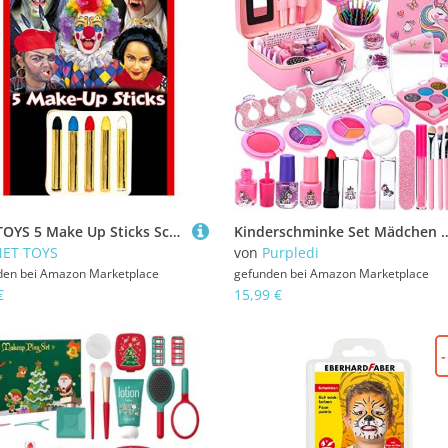
NET TOYS 5 Make Up Sticks Schminke Karneval Fasching Faschingsschminke Karnevalsschminke Schminkstifte Schminkset
Kinderschminke Set Mädchen , Waschbar Make up Spielzeug für Mädchen Kinder, Mädchen Schminke Makeup Set Rollenspiel Geschenk
NET TOYS
von
Purpledi
den bei
Amazon Marketplace
gefunden bei
Amazon Marketplace
€
15,99 €