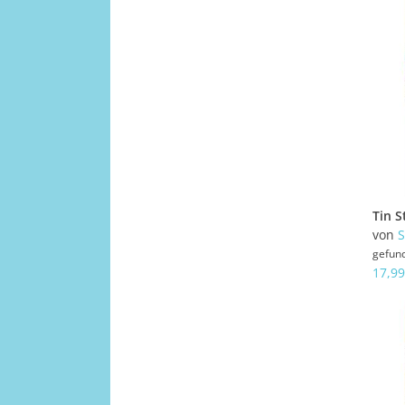
Tin S
von
S
gefun
17,99