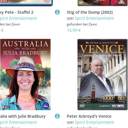
y Pete - Staffel 2
Stig of the Dump (2002)
pirit Entertainment
von
Spirit Entertainment
den bei
Zavvi
gefunden bei
Zavvi
 €
15,99 €
alia with Julie Bradbury
Peter Ackroyd's Venice
pirit Entertainment
von
Spirit Entertainment