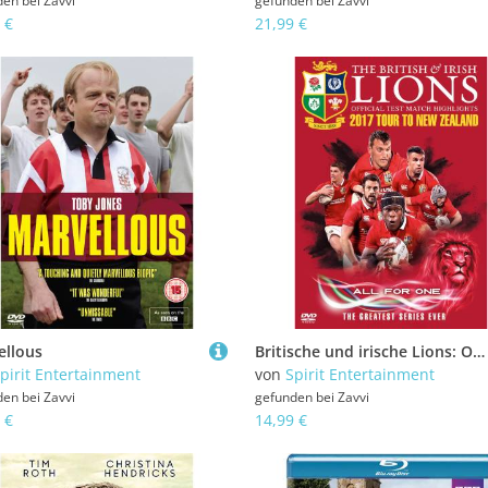
den bei
Zavvi
gefunden bei
Zavvi
 €
21,99 €
ellous
Britische und irische Lions: Offizielle Testspiel-Highlights 2017 Tour nach Neuseeland
pirit Entertainment
von
Spirit Entertainment
den bei
Zavvi
gefunden bei
Zavvi
 €
14,99 €