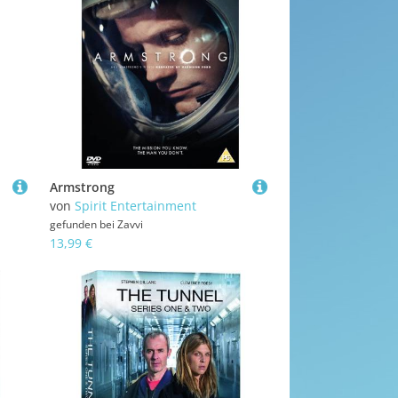
Armstrong
von
Spirit Entertainment
gefunden bei
Zavvi
13,99 €