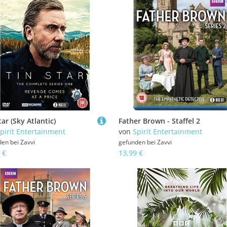
tar (Sky Atlantic)
Father Brown - Staffel 2
pirit Entertainment
von
Spirit Entertainment
den bei
Zavvi
gefunden bei
Zavvi
 €
13,99 €