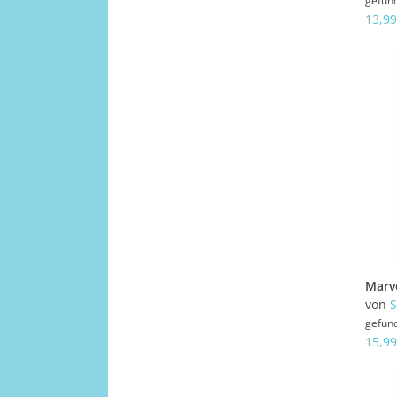
gefun
13,99
Marv
von
S
gefun
15,99