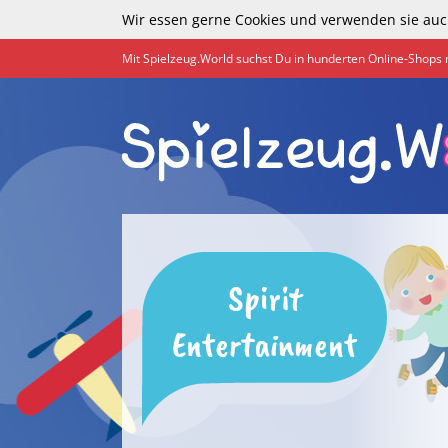
Wir essen gerne Cookies und verwenden sie auc
Mit Spielzeug.World suchst Du in hunderten Online-Shops 
Spirit
Entertainment