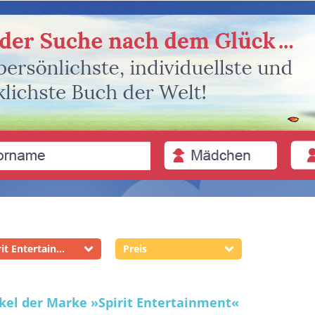
Spirit Entertainment
Preis
ikel der Marke
»Spirit Entertainment«