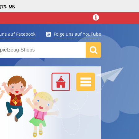
gen
.
OK
 uns auf Facebook
Folge uns auf YouTube