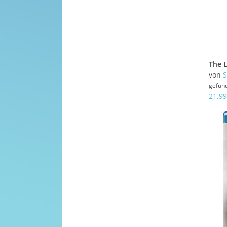
The L
von
S
gefun
21,99