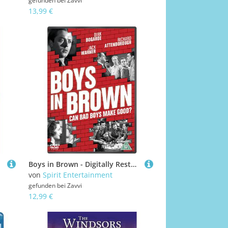
gefunden bei
Zavvi
13,99 €
Boys in Brown - Digitally Restored
von
Spirit Entertainment
gefunden bei
Zavvi
12,99 €