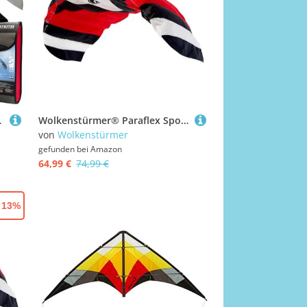
er mit Schlaufen, Drachen ab 14 Jahre
Wolkenstürmer® Paraflex Sport 1.7 Kite (rot) - Flugfertige Lenkmatte mit Dyneemaleinen & Lenkbar - Zweileiner Lenkdrachen für Jugendliche & Erwachsene
von
Wolkenstürmer
gefunden bei
Amazon
64,99 €
74,99 €
- 13%