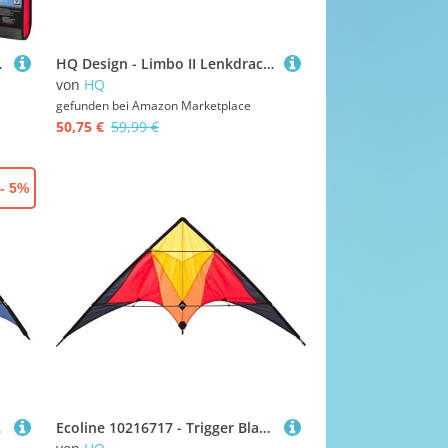
r mit Schlaufen, Drachen ab 12 Jahre
HQ Design - Limbo II Lenkdrachen Zweileiner Flugdrachen Allround Drachen für Kinder und Erwachsene ab 10 Jahren 67x155cm inkl. 40kp Polyesterschnüre 2x20m 2-6 Bft (Classic Rainbow)
von
HQ
gefunden bei
Amazon Marketplace
50,75 €
59,99 €
- 5%
en auf Lenkrollen
Ecoline 10216717 - Trigger Blaze Lenkdrachen Zweileiner, ab 14 Jahren, 90x175cm, inkl. 40kp Polyesterschnüre 2x25m auf Spulen, 2-6 Beaufort