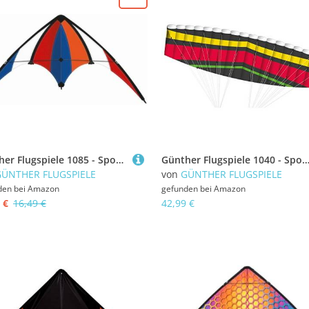
Günther Flugspiele 1085 - Sportlenkdrachen Delta Loop, ca. 100 x 56 cm, Drachen aus reißfestem Ripstop-Polyester, für Kinder ab 8 Jahren, inkl. hochwertigen Schnüren auf Lenkrollen
Günther Flugspiele 1040 - Sportlenkdrachen Tornado 200, Air Sport Drachen aus reißfestem Ripstop-Polyester, ca. 200 x 54 cm, für Kinder ab 14 Jahren, inkl. 36 kp Polyeste
GÜNTHER FLUGSPIELE
von
GÜNTHER FLUGSPIELE
den bei
Amazon
gefunden bei
Amazon
 €
16,49 €
42,99 €