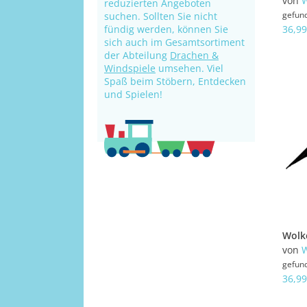
von
W
reduzierten Angeboten
gefun
suchen. Sollten Sie nicht
fündig werden, können Sie
36,99
sich auch im Gesamtsortiment
der Abteilung
Drachen &
Windspiele
umsehen. Viel
Spaß beim Stöbern, Entdecken
und Spielen!
von
W
gefun
36,99