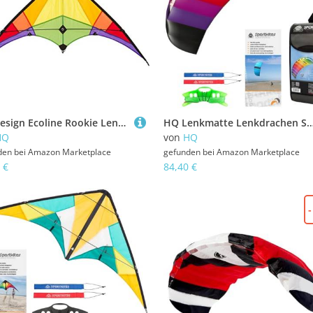
HQ Design Ecoline Rookie Lenkdrachen Zweileiner Flugdrachen für Erwachsene und Kinder ab 8 Jahren, 60x120cm, inkl. 20kp Polyesterschnüre 2x25m auf Spulen, 3-5 Bft (Rainbow)
HQ Lenkmatte Lenkdrachen Symphony Beach III 2.5 Rainbow, Zweileiner Matte, Drachen für Kinder und Erwachsene, 73x250cm, inkl. 160kp Dyneema Schnüre, 2x25m auf Wind
HQ
von
HQ
den bei
Amazon Marketplace
gefunden bei
Amazon Marketplace
 €
84,40 €