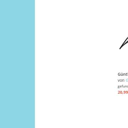
von
gefun
20,99