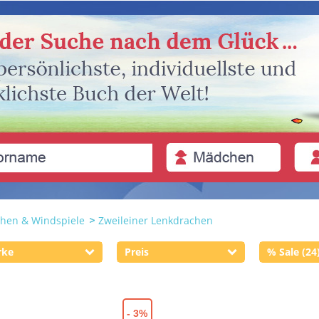
hen & Windspiele
Zweileiner Lenkdrachen
rke
Preis
% Sale (24
- 3%