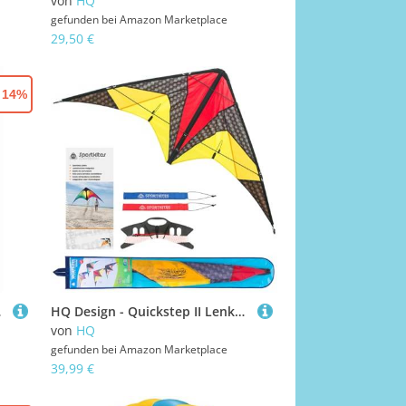
von
HQ
gefunden bei
Amazon Marketplace
29,50 €
- 14%
rschnüre 2 x 25 m
HQ Design - Quickstep II Lenkdrachen Zweileiner Flugdrachen Allround Drachen für Kinder und Erwachsene ab 10 Jahren 60x135cm inkl. 20kp Polyesterschnur 2x20m auf Winder 2-5 Bft (Graphite)
von
HQ
gefunden bei
Amazon Marketplace
39,99 €