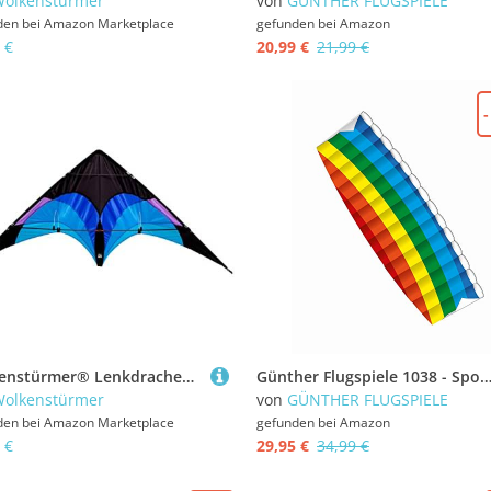
olkenstürmer
von
GÜNTHER FLUGSPIELE
den bei
Amazon Marketplace
gefunden bei
Amazon
 €
20,99 €
21,99 €
Wolkenstürmer® Lenkdrachen Flip (blau) - 2-Leiner Sportlenkdrachen - Stablenkdrachen für Kinder & Einsteiger (140cm) - flugfertig inkl. Polyesterleinen und Handschlaufen
Günther Flugspiele 1038 - Sportlenkdrachen Dynamic 140, Air Sport Drachen aus reißfestem Ripstop-Polyester, ca. 140 x 54 cm, für Kinder ab 10 Jahren, inkl. 36 kp Polyeste
olkenstürmer
von
GÜNTHER FLUGSPIELE
den bei
Amazon Marketplace
gefunden bei
Amazon
 €
29,95 €
34,99 €