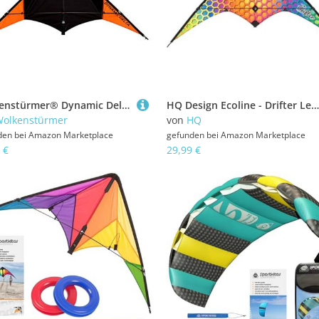
Wolkenstürmer® Dynamic Delta Speed Powerdrachen neon Orange Zweileiner Lenkdrachen Carbongestänge
HQ Design Ecoline - Drifter Lenkdrachen Zweileiner Flugdrachen für Erwachsene und Kinder ab 14 Jahren, 80x160cm, inkl. 40kp Polyesterschnüre 2x30m auf Spulen, 2-5 Beaufort (Rainbow Mesh)
olkenstürmer
von
HQ
den bei
Amazon Marketplace
gefunden bei
Amazon Marketplace
 €
29,99 €