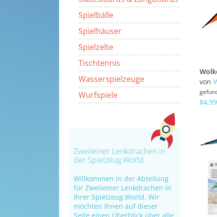
Spielbälle
Spielhäuser
Spielzelte
Tischtennis
Wasserspielzeuge
von
W
gefun
Wurfspiele
84,99
Zweileiner Lenkdrachen in
der Spielzeug.World
Willkommen in der Abteilung
für Zweileiner Lenkdrachen in
Ihrer Spielzeug.World. Wir
möchten Ihnen auf dieser
Seite einen Überblick über alle