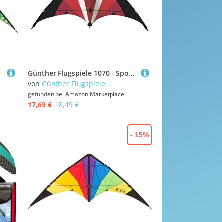
Günther Flugspiele 1070 - Sportlenkdrachen Power Move, ca. 130 x 69 cm, Drachen aus reißfestem Ripstop-Polyester, für Kinder ab 8 Jahren, inkl. hochwertigen Schnüren auf Lenkrollen
von
Günther Flugspiele
gefunden bei
Amazon Marketplace
17,69 €
18,49 €
- 15%