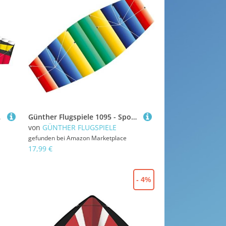
rschnüre 2 x 35 m
Günther Flugspiele 1095 - Sportlenkdrachen Raver, ca. 100 x 45 cm, Drachen aus reißfestem Ripstop-Polyester, für Kinder ab 8 Jahren, inkl. hochwertigen Schnüren auf Lenkrollen
von
GÜNTHER FLUGSPIELE
gefunden bei
Amazon Marketplace
17,99 €
- 4%