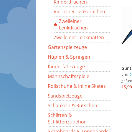
Kinderdrachen
Vierleiner Lenkdrachen
Zweileiner
Lenkdrachen
Zweileiner Lenkmatten
Gartenspielzeuge
Hüpfen & Springen
Kinderfahrzeuge
von
Mannschaftsspiele
gefun
Rollschuhe & Inline Skates
15,99
Sandspielzeuge
Schaukeln & Rutschen
Schlitten &
Schlittenzubehör
Skateboards & Longboards