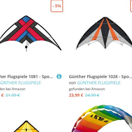
- 5%
Günther Flugspiele 1081 - Sportlenkdrachen Xero Loop, ca. 160 x 80 cm, Drachen aus reißfestem Ripstop-Polyester, für Kinder ab 10 Jahren, inkl. hochwertigen Schnüren auf Lenkrollen
Günther Flugspiele 1028 - Sportlenkdrachen Synergy 125 GX, Air Sport Drachen aus reißfestem Ripstop-Polyester, ca. 125 x 54 cm, für Kinder ab 10 Jahren, inkl. 36 kp Polyest
GÜNTHER FLUGSPIELE
von
GÜNTHER FLUGSPIELE
den bei
Amazon
gefunden bei
Amazon
 €
21,99 €
23,99 €
24,99 €