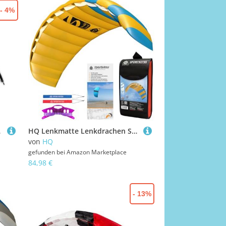
- 4%
erschnüre 2 x 35 m
HQ Lenkmatte Lenkdrachen Symphony Beach III 2.2 Agility, Zweileiner Matte, Drachen für Kinder und Erwachsene, 73x220cm, inkl. 100kp Dyneema Schnüre, 2x25m auf Winder mit Schlaufen, Drachen ab 14 Jahre
von
HQ
gefunden bei
Amazon Marketplace
84,98 €
- 13%