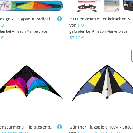
HQ Design - Calypso II Radical, Lenkdrachen Zweileiner Flugdrachen Einsteiger Drachen für Kinder und Erwachsene ab 8 Jahren 59x110cm inkl. 20kp Polyesterschnüre 2x20m auf Spulen 2-5 Bft
HQ Lenkmatte Lenkdrachen Symphony Beach III 1.8 Aqua, Zweileiner Matte, Drachen für Kinder und Erwachsene, 60x180cm, inkl. 80kp Blendline Schnüre, 2x25m auf Winde
HQ
von
HQ
den bei
Amazon Marketplace
gefunden bei
Amazon Marketplace
 €
57,20 €
Wolkenstürmer® Flip (Regenbogen) Lenkdrachen - 2-Leiner Sportlenkdrachen inkl. Polyesterleinen und Flugschlaufen - Stablenkdrachen für Anfänger & Fortgeschrittene -140cm
Günther Flugspiele 1074 - Sportlenkdrachen Sky Move, ca. 160 x 69 cm, Drachen aus reißfestem Ripstop-Polyester, für Kinder ab 10 Jahren, inkl. hochwertigen Schnür