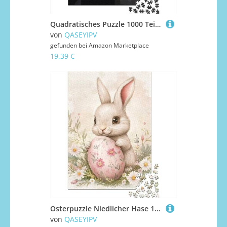
Quadratisches Puzzle 1000 Teile Deutsche Dogge für Erwachsene, Holzpuzzle, Lernspielzeug, 1000 Teile (38 x 26 cm)
von
QASEYIPV
gefunden bei
Amazon Marketplace
19,39 €
Osterpuzzle Niedlicher Hase 1000 Teile Kreatives Rechteckiges großes Familien-Puzzlespiel Kunstwerk für Erwachsene 1000 Teile (38x26cm)
von
QASEYIPV