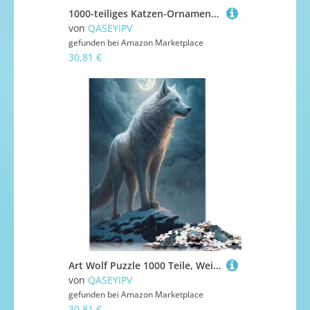
1000-teiliges Katzen-Ornamentporträt, 2 Puzzles für Erwachsene, Puzzle, Puzzle für Erwachsene, Heimdekoration, Puzzle-Spielzeug, 1000 Stück (75 x 50 cm)
von
QASEYIPV
gefunden bei
Amazon Marketplace
30,81 €
Art Wolf Puzzle 1000 Teile, Weihnachtsgeschenke, Holzpuzzle für Teenager, 1000 Teile Lustiges Puzzle (75x50cm)
von
QASEYIPV
gefunden bei
Amazon Marketplace
30,81 €