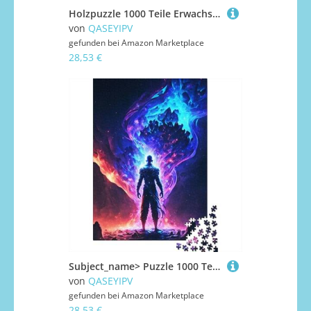
Holzpuzzle 1000 Teile Erwachsene Puzzle Abstraktes Quadrat Löwe Puzzle für Kinder Spiele für Familien Weihnachtsgeschenke 1000 Teile (75x50cm)
von
QASEYIPV
gefunden bei
Amazon Marketplace
28,53 €
Subject_name> Puzzle 1000 Teile für Erwachsene aus Holz, Lernspiel, Herausforderung Spielzeug 1000 Teile (75 x 50 cm)
von
QASEYIPV
gefunden bei
Amazon Marketplace
28,53 €