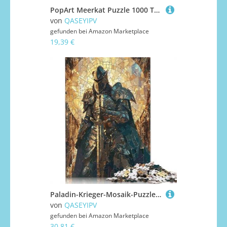
PopArt Meerkat Puzzle 1000 Teile für Erwachsene und Jugendliche, Lernspiele für Zuhause, DIY Spielzeug, Weihnachtsgeschenke, 1000 Teile (38 x 26 cm)
von
QASEYIPV
gefunden bei
Amazon Marketplace
19,39 €
Paladin-Krieger-Mosaik-Puzzle, schwierige Herausforderung, 100% recycelter Karton, Puzzle für Erwachsene, Teenager, 1000 Teile (75 x 50 cm)
von
QASEYIPV
gefunden bei
Amazon Marketplace
30,81 €