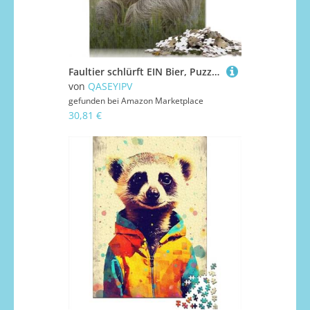
Faultier schlürft EIN Bier, Puzzle, Dekompressionsspielzeug, 100% recycelter Karton, Puzzle für Erwachsene und Teenager, Geschenke, 1000 Teile (75 x 50 cm)
von
QASEYIPV
gefunden bei
Amazon Marketplace
30,81 €