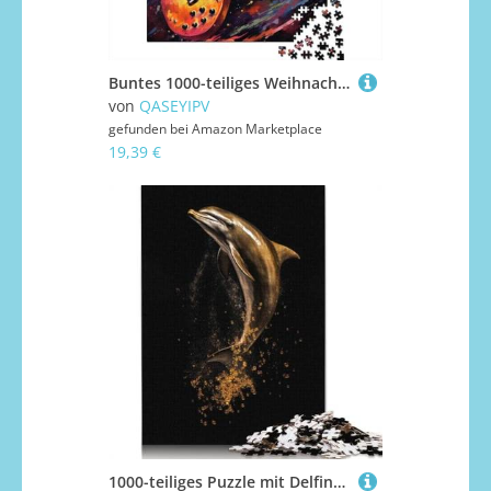
Buntes 1000-teiliges Weihnachtspuzzle mit Tiger und Gitarre für Erwachsene - Papierpuzzle - Entspannende Puzzlespiele - 1000-teiliges Puzzlespiel (38 x 26 cm)
von
QASEYIPV
gefunden bei
Amazon Marketplace
19,39 €
1000-teiliges Puzzle mit Delfin-Gold und Dunkel für Erwachsene, Puzzle, Lernspiel, Herausforderungsspielzeug, 1000 Stück (75 x 50 cm)