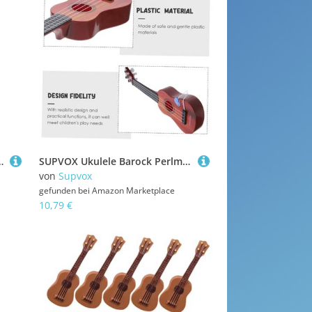
Mädchen im Vorschulalter, zum Lernen, Geburtstagstagebuch für die Familie
SUPVOX Ukulele Barock Perlmutt Kaffee Gitarre Musikinstrument für Anfänger Leichte Realistische Kindergitarre zur Musikalischen Früherziehung und Eltern Junge Mädchen Spiele
von
Supvox
gefunden bei
Amazon Marketplace
10,79 €