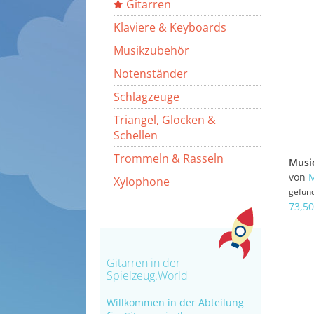
Gitarren
Klaviere & Keyboards
Musikzubehör
Notenständer
Schlagzeuge
Triangel, Glocken &
Schellen
Trommeln & Rasseln
von
Xylophone
gefun
73,50
Gitarren in der
Spielzeug.World
Willkommen in der Abteilung