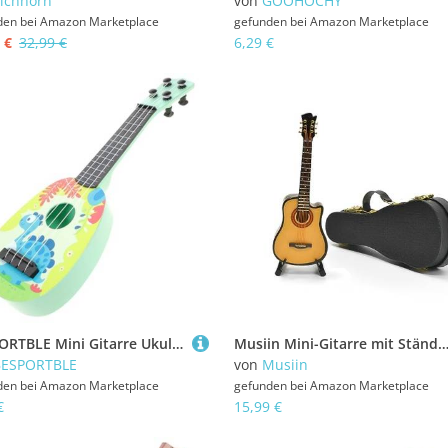
ichhorn
von
GOOHOCHY
den bei
Amazon Marketplace
gefunden bei
Amazon Marketplace
 €
32,99 €
6,29 €
BESPORTBLE Mini Gitarre Ukulele Nachbildung Musikinstrument für Anfänger Pädagogisches Frühförderung Bühnenperformance
Musiin Mini-Gitarre mit Ständer und Koffer, 13 cm großer akustischer Mini-Cutaway mit 6 Saiten, Dekoration für Ihr Zuhause, Musikstudio, Schreibtisch, Regaldek
BESPORTBLE
von
Musiin
den bei
Amazon Marketplace
gefunden bei
Amazon Marketplace
€
15,99 €