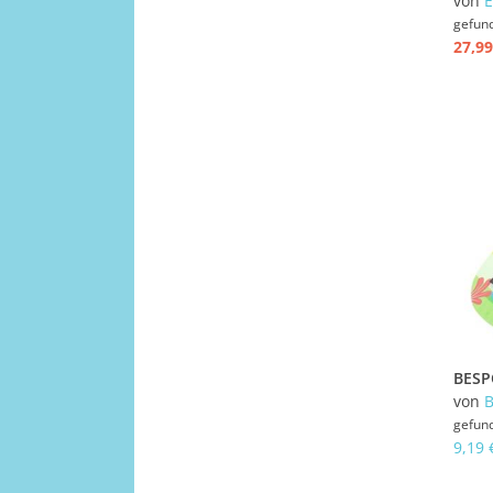
von
E
gefun
27,99
von
gefun
9,19 