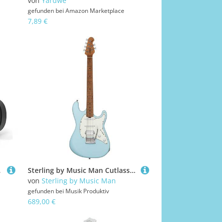
von
Yardwe
gefunden bei
Amazon Marketplace
7,89 €
oration(Cutaway)
Sterling by Music Man Cutlass HSS Daphne Blue Satin E-Gitarre
von
Sterling by Music Man
gefunden bei
Musik Produktiv
689,00 €