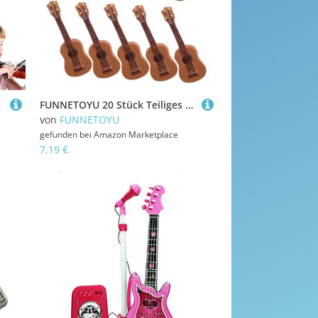
FUNNETOYU 20 Stück Teiliges Mini Gitarren Modell aus Langlebigem Resin Realistische Kleine Musikinstrumente für Puppenhaus Dekoration Robuste Miniatur Gitarren als Stilvolle Wohnkultur und
von
FUNNETOYU
gefunden bei
Amazon Marketplace
7,19 €