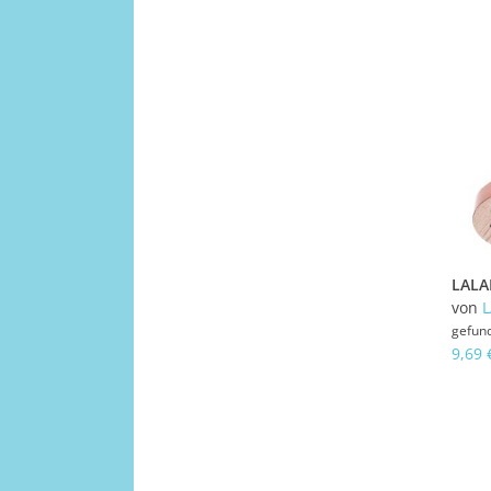
von
L
gefun
9,69 