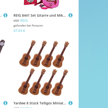
las Range Master Treble Booster
REIG 8441 Set Gitarre und Mikrofon
von
REIG
gefunden bei
Amazon
47,63 €
Yardwe 8 Stück Teiliges Miniatur gitarrenmodell aus Robustem Harz Kreative Puppenhaus Dekoration Detailreiche Musikinstrument replik Kompakt und Langlebig für Fotoaufnahmen und