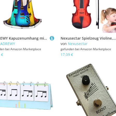
CADREWY Kapuzenumhang mit buntem Gitarren-Druck, Unisex, Gothic-Kostüm, Karneval, Mottopartys, Vampir, festliche Dekoration
Nexusectar Spielzeug Violine,Baby Musikinstrument Spielzeug | Realistische Geige Für Anfänger Mädchen Zum Üben Zu Hause Unterwegs Geburtstag Geschenk Familienaktivität Lernen
CADREWY
von
Nexusectar
den bei
Amazon Marketplace
gefunden bei
Amazon Marketplace
 €
17,09 €