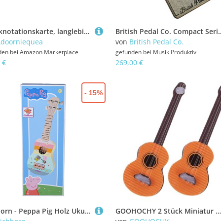
Musiknotationskarte, langlebige Lernkarten für Gitarre, Klavier, Anfänger
British Pedal Co. Compact Series Dal
doorniequea
von
British Pedal Co.
den bei
Amazon Marketplace
gefunden bei
Musik Produktiv
 €
269,00 €
- 15%
Eichhorn - Peppa Pig Holz Ukulele 43cm lang, fördert die auditive Wahrnehmung, 4 Nylonsaiten, stimmbar, aus Kiefernholz, Birkensperrholz, ab 3 Jahren
GOOHOCHY 2 Stück Miniatur Gitarre Teilig Vintage Retro Holzmodell Realistisch Puppenhaus Dekoration Fotorequisit für Miniaturwelten und Spielzubehör