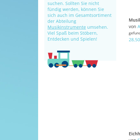
suchen. Sollten Sie nicht
fündig werden, können Sie
sich auch im Gesamtsortiment
der Abteilung
von
A
Musikinstrumente
umsehen.
Viel Spaß beim Stöbern,
gefun
Entdecken und Spielen!
28,50