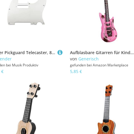
Fender Pickguard Telecaster, 8-Hole Mount, Chrome-Plated, 1-Ply
Aufblasbare Gitarren für Kinder,Gitarrenballon | Aufblasendes Gitarrenspielzeug | Aufblasbares Gitarrenspielzeug für Partys, Blow Rock Gitarre, Partydekorationen, Foto-Requisiten für Geburtstagsfeier,
ender
von
Generisch
den bei
Musik Produktiv
gefunden bei
Amazon Marketplace
 €
5,85 €