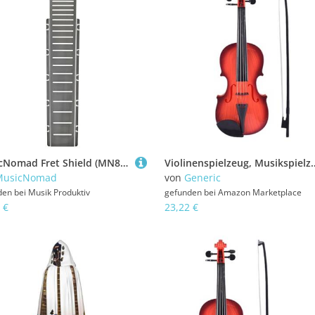
MusicNomad Fret Shield (MN804) - Fretboard Protector Guard E Werkzeug
Violinenspielzeug, Musikspielzeug für Kinder, Violineninstrument für Kleinkinder, für 
MusicNomad
von
Generic
den bei
Musik Produktiv
gefunden bei
Amazon Marketplace
 €
23,22 €