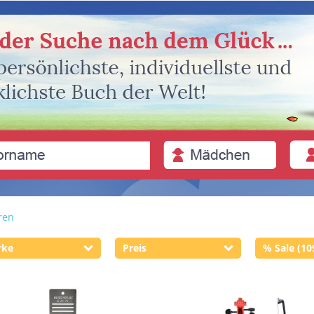
ren
rke
Preis
% Sale (10