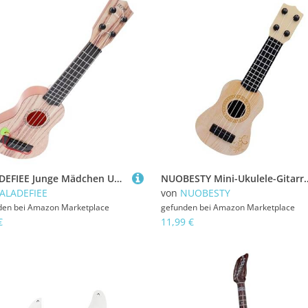
LALADEFIEE Junge Mädchen Ukulele Spielzeug Simulation Gitarrenspielzeug Musikinstrumentenspielzeug Für Junge Mädchen Lernspielzeug Früherziehung
NUOBESTY Mini-Ukulele-Gitarre FüR Kinder, 4-Saiten Plastik Spielzeuggitarre, Musikinstrument Ler
ALADEFIEE
von
NUOBESTY
den bei
Amazon Marketplace
gefunden bei
Amazon Marketplace
€
11,99 €