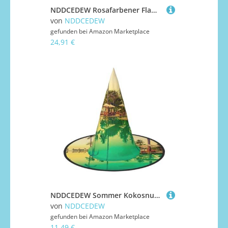
NDDCEDEW Rosafarbener Flamingo-Sonnenuntergang-Druck, Kapuzenumhang für Teenager, bodenlanger Kapuzenumhang
von
NDDCEDEW
gefunden bei
Amazon Marketplace
24,91 €
NDDCEDEW Sommer Kokosnussbaum Druck Halloween Hüte Hexe Zauberer Hüte für Festlichkeiten Cosplay
von
NDDCEDEW
gefunden bei
Amazon Marketplace
11,49 €