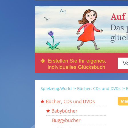
Spielzeug.World
Bücher, CDs und DVDs
Bücher, CDs und DVDs
Ma
Babybücher
Buggybücher