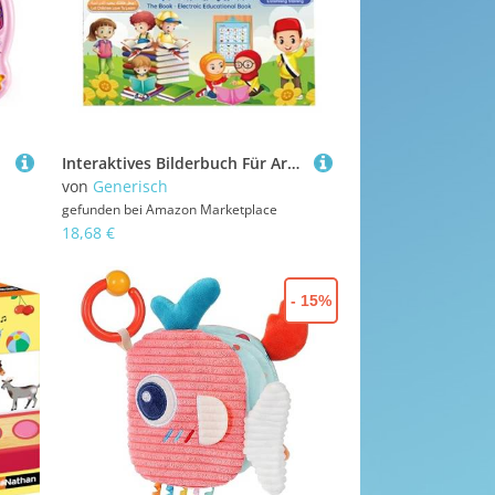
Interaktives Bilderbuch Für Arabische Buchstaben – Sprechendes Lernbuch Für Die Sprache | Pädagogisches Werk Für Wortschatz Und Phonetik | Zum Lernen Für Kinder
von
Generisch
gefunden bei
Amazon Marketplace
18,68 €
- 15%