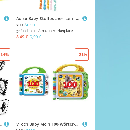
Aolso Baby-Stoffbücher, Lern- und Lehrbuch für Neugeborene, Kinder im Vorschulalter, Spielzeug-Stoffbücher, Weiche Stoffbücher für Babys, Interaktives Bilderbuch Babyspielzeug (Wal)
von
Aolso
gefunden bei
Amazon Marketplace
8,49 €
9,99 €
- 14%
- 21%
 Doppelseitig Baby Stoffbuch, Wahrnehmungs-Lernspielzeug,Neugeborenes Lernspielzeug Spielzeug Geschenk
VTech Baby Mein 100-Wörter-Buch – Interaktives Bilderbuch zum Lernen erster Wörter mit 12 bilingualen Seiten in Deutsch-Englisch – Für 2-5 Jahren & Baby Mein 100-Wörter-Buch: Tiere – Für 2-5 Jahren