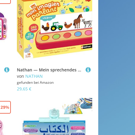
Nathan — Mein sprechendes Bilderbuch — Lernspiel — Interaktives Spiel — Wörter entdecken und lernen — Ab 18 Monaten
von
NATHAN
gefunden bei
Amazon
29,65 €
- 29%