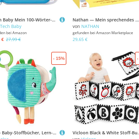
VTech Baby Mein 100-Wörter-Buch – Interaktives Bilderbuch zum Lernen erster Wörter mit 12 bilingualen Seiten in Deutsch-Englisch – Für Kinder von 2-5 Jahren
Nathan — Mein sprechendes Bilderbuch — Lernspiel — Interaktives Spiel — Wörter entdecken und lernen — Ab 18 Monaten
Tech Baby
von
NATHAN
den bei
Amazon
gefunden bei
Amazon Marketplace
 €
27,99 €
29,65 €
- 15%
Aolso Baby-Stoffbücher, Lern- und Lehrbuch für Neugeborene, Kinder im Vorschulalter, Spielzeug-Stoffbücher, Weiche Stoffbücher für Babys, Interaktives Bilderbuch Babyspielzeug (Elefant)
Vicloon Black & White Stoff-Buch,Soft Bilderbuch aus Stoff mit Spiegeln, Schwarz Weiß