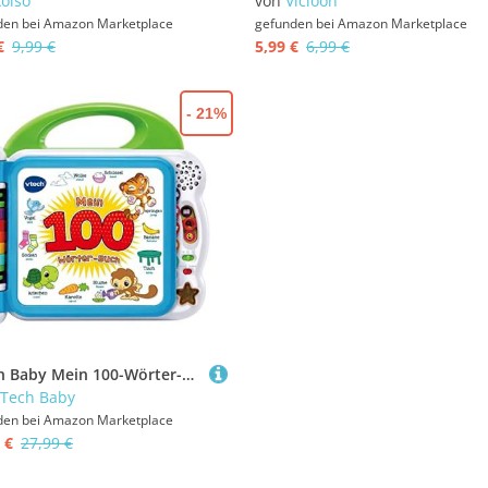
olso
von
Vicloon
den bei
Amazon Marketplace
gefunden bei
Amazon Marketplace
€
9,99 €
5,99 €
6,99 €
- 21%
VTech Baby Mein 100-Wörter-Buch – Interaktives Bilderbuch zum Lernen erster Wörter mit 12 bilingualen Seiten in Deutsch-Englisch – Für Kinder von 2-5 Jahren
Tech Baby
den bei
Amazon Marketplace
 €
27,99 €