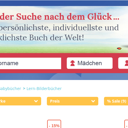
Babybücher
Lern-Bilderbücher
rke
Preis
% Sale (9)
- 15%