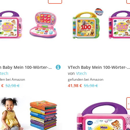
VTech Baby Mein 100-Wörter-Buch pink – Interaktives Bilderbuch zum Lernen erster Wörter mit 12 bilingualen Seiten in Deutsch-Englisch – Für Kinder von 2-5 Jahren & Baby 80-191254
VTech Baby Mein 100-Wörter-Buch: Tiere – Interaktives Bildwörterbuch zum Lernen erster Wörter – 2-5 Jahren & Baby Mein 100-Wörter-Buch pink Interaktives Bilderbuch zum Lernen erster Wörter 2-5 Jahren
tech
von
Vtech
den bei
Amazon
gefunden bei
Amazon
 €
52,98 €
41,98 €
55,98 €