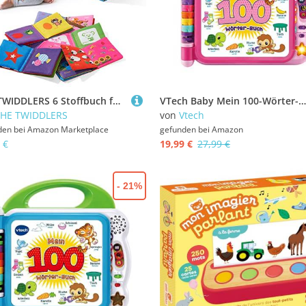
THE TWIDDLERS 6 Stoffbuch für Babys, Kinder Bilderbuch Knisterbuch Badebuch - Weich, Beißbar, Waschbar, Ungiftig - Frühes Lernen Interaktives Spielzeug.
VTech Baby Mein 100-Wörter-Buch pink – Interaktives Bilderbuch zum Lernen erster Wörter mit 12 bilingualen Seiten in Deutsch-Englisch – Für Kinder von 2-5 Jahren
THE TWIDDLERS
von
Vtech
den bei
Amazon Marketplace
gefunden bei
Amazon
 €
19,99 €
27,99 €
- 21%