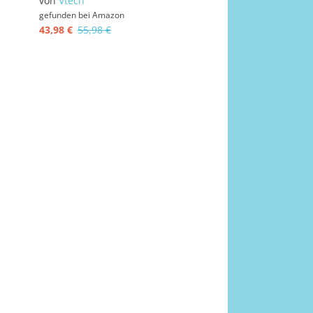
von
Vtech
gefunden bei
Amazon
43,98 €
55,98 €