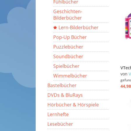
Fühlbücher
Geschichten-
Bilderbücher
Lern-Bilderbücher
Pop-Up Bücher
Puzzlebücher
Soundbücher
Spielbücher
von
V
Wimmelbücher
gefun
Bastelbücher
44,98
DVDs & BluRays
Hörbücher & Hörspiele
Lernhefte
Lesebücher