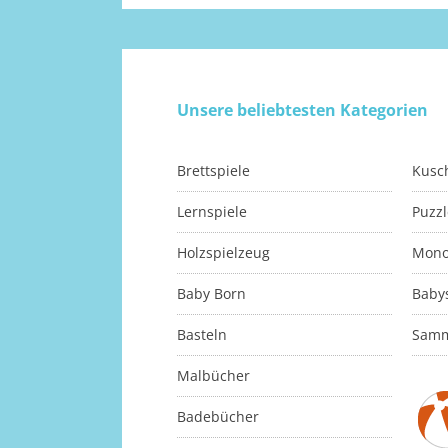
Unsere beliebtesten Kategorien
Brettspiele
Kusch
Lernspiele
Puzzl
Holzspielzeug
Mono
Baby Born
Baby
Basteln
Samm
Malbücher
Badebücher