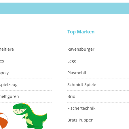
Top Marken
eltiere
Ravensburger
es
Lego
poly
Playmobil
spielzeug
Schmidt Spiele
elfiguren
Brio
Fischertechnik
Bratz Puppen