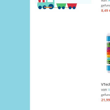
von
A
gefun
8,49 
von
V
gefun
21,99