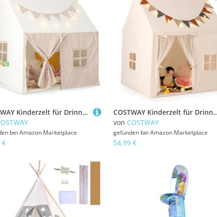
COSTWAY Kinderzelt für Drinnen, Kinder Spielhaus mit Matte & Lichtern, Kinderspielzelt mit Flaggenbanner & Fenstern, Spielzelt für Jungen & Mädchen ab 3 Jahren (Beige)
COSTWAY Kinderzelt für Drinnen, Spielhaus Kinder Indoor mit rutschfeste Matte & Lichterketten & Flaggen, Spielze
COSTWAY
von
COSTWAY
den bei
Amazon Marketplace
gefunden bei
Amazon Marketplace
 €
54,99 €