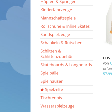
Hüpfen & Springen
Kinderfahrzeuge
Mannschaftsspiele
Rollschuhe & Inline Skates
Sandspielzeuge
Schaukeln & Rutschen
Schlitten &
Schlittenzubehör
von
Skateboards & Longboards
gefun
Spielbälle
57,99
Spielhäuser
Spielzelte
Tischtennis
Wasserspielzeuge