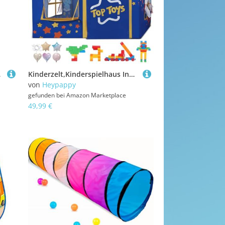
ungen und Mädchen
Kinderzelt,Kinderspielhaus Indoor,Spielzelt für Drinnen & Draußen (123x100x123 cm) Spielzeug-Thema mit Spielzeug-Set, 3 Fenstern, Lichtern und Ballonen
von
Heypappy
gefunden bei
Amazon Marketplace
49,99 €