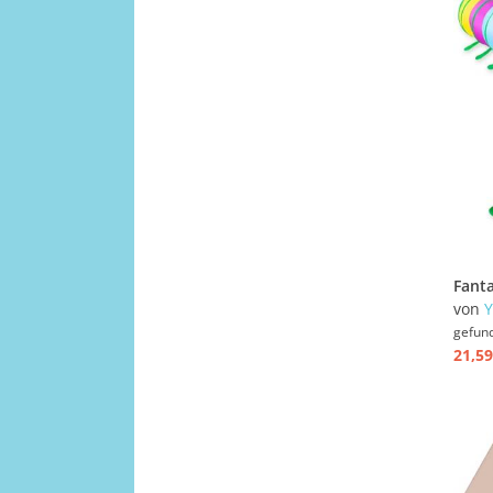
von
gefun
21,59