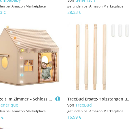
Sumbababy
von
Generisch
den bei
Amazon Marketplace
gefunden bei
Amazon Marketplace
3 €
28,33 €
Spielzelt im Zimmer – Schloss für geräumige, faltbare Spielzeughütte | großer privater Unterschlupf für , Ecke des Mädchens, Fairy Tale-Play-Zone mit Vorhängen, einfache Montage,
TreeBud Ersatz-Holzstangen und Verbinder für Kinder-Tipi-Zelt, 175 cm Länge, bestehend aus 4 
énérique
von
TreeBud
den bei
Amazon Marketplace
gefunden bei
Amazon Marketplace
 €
16,99 €