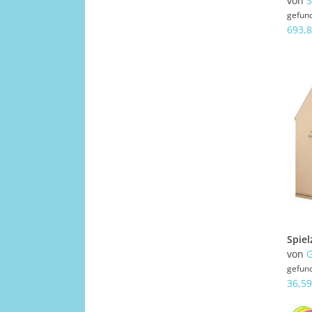
von
gefun
693,8
von
G
gefun
36,59