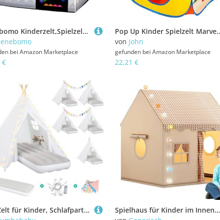
Benebomo Kinderzelt,Spielzelt,spielzelt Jungen,Zelt kinderzimmer,spielhaus Indoor,kinderzelt für drinnen Jungen,schwarzes Hauszelt,spielzelt Kinder
Pop Up Kinder Spielzelt Marvels Spidey
Benebomo
von
John
den bei
Amazon Marketplace
gefunden bei
Amazon Marketplace
 €
22,21 €
Tipi-Zelt für Kinder, Schlafparty, aufblasbares Luftbett, Sternenlichter und farbige Flagge, für drinnen und draußen, Kleinkind-Spielzelt für Mädchen, Jungen, Geburtstagsgeschenke, Übernachtungsparty
Spielhaus für Kinder im Innenbereich – Großes für Kinder, Geheimbettspiel, Geräumiger Spielbereich, Robustes Design, Lustiges Versteck für fantasievolle Spiele | Indoor-Spielhaus für Kleinkinder,