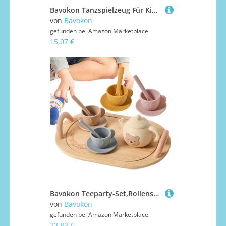
Bavokon Tanzspielzeug Für Kinder | Spielzeug Mit Selbstausweichfunktion - Interaktives Spielzeug mit Ausweichfunktion und Drehschlange für Kindergarten Wohnzimmer Schlafzimmer
von
Bavokon
gefunden bei
Amazon Marketplace
15,07 €
Bavokon Teeparty-Set,Rollenspiel Teeset Für Kinder | Motorik Lernspielzeug Rollenspiel Für Geburtstag Fest Weihnachten
von
Bavokon
gefunden bei
Amazon Marketplace
23,82 €