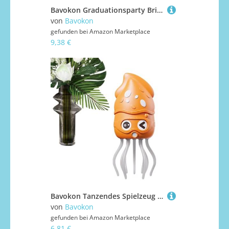
Bavokon Graduationsparty Brille - 20 Stück Abschluss Pappbrillen - Papier Party Mitgebsel Deko Für Klassenzimmer Zuhause Kinder Mädchen
von
Bavokon
gefunden bei
Amazon Marketplace
9,38 €
Bavokon Tanzendes Spielzeug - Elektrischer Krabbelnder Oktopus - Lernaktivitäten mit Licht und Musik für Mädchen ab 3 Jahren Geburtstagsparty Zuhause | Für Mädchen Kindergarten Schule Zuhause
von
Bavokon
gefunden bei
Amazon Marketplace
6,81 €