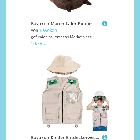
Bavokon Marienkäfer Puppe | Sitzendes Plüschtier,Niedliches Design Weich Und Gemütlich Für Sofa Zuhause Klassenzimmer Kinder Halloween Party
von
Bavokon
gefunden bei
Amazon Marketplace
10,78 €
Bavokon Kinder Entdeckerweste, Expeditionskostüm mit, Natur Erkundung Spielzeug für Camping Wanderung Zoo Abenteuer