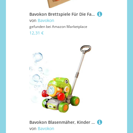
Bavokon Brettspiele Für Die Familie, Strategisches Holz XO Schachspiel, Halloween Reiseschach Spielzeug Für Schule Nacht Abendessen Genuss Zu Hause Auto Camping Und Flugzeug
von
Bavokon
gefunden bei
Amazon Marketplace
12,31 €
Bavokon Blasenmäher, Kinder Schiebespielzeug für Draußen & Garten, Motiv Unterhaltungsspielzeug Bläser Für Vorschulkinder Haus Spielzeit Junge Mädchen Ab 3 Jahren
von
Bavokon