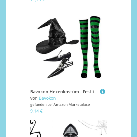
Bavokon Hexenkostüm - Festliche Verkleidungskleidung,Verkleidungsset Für Cosplay Begeisterte Karneval Mottopartys Bühnenauftritte
von
Bavokon
gefunden bei
Amazon Marketplace
9,14 €