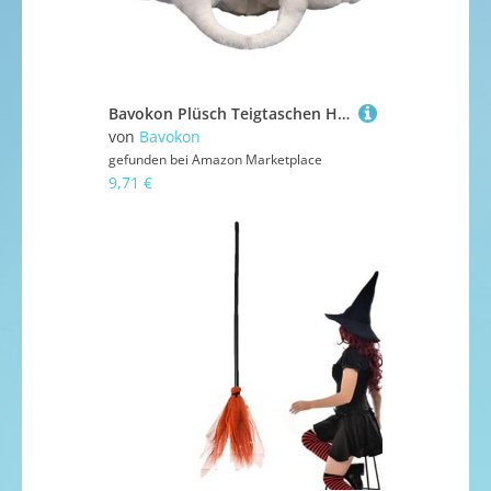
Bavokon Plüsch Teigtaschen Hut - Süße Plüschmütze Für Halloween Kostüm - Party Kopfschmuck Für Halloween Geburtstag Karneval Ostern Kinderfest Feiern
von
Bavokon
gefunden bei
Amazon Marketplace
9,71 €