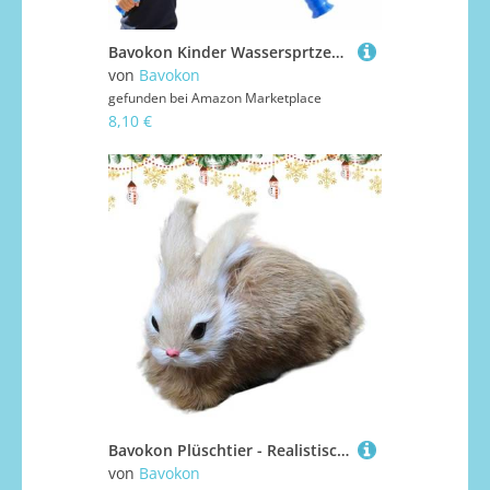
Bavokon Kinder Wassersprtzer - Wasserspielzeug Für Kleinkinder - Tragbares Kleinkindspielzeug Wasserspritzer Für Schwimmbad Camping Draussen Und Garten
von
Bavokon
gefunden bei
Amazon Marketplace
8,10 €
Bavokon Plüschtier - Realistische Plüschfigur Tischdekoration,Weicher Schlafbegleiter, Kuscheltier für Wohnzimmer Bett Kinderzimmer Schlafzimmer Arbeitszimmer Couch Sofa
von
Bavokon