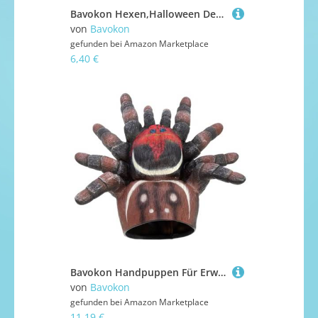
Bavokon Hexen,Halloween Dekoration - Spielaccessoire Für Hexenhaus Bühnenauftritte Kostümpartys Cosplay Haustür Halloween Kostüme
von
Bavokon
gefunden bei
Amazon Marketplace
6,40 €
Bavokon Handpuppen Für Erwachsene - Spielhandpuppe Spinne | Realistische Halloween Handpuppe für Erwachsene und Kinder, für Kindertagesstätten, zur Familienunterhaltung, zu Hause, im Klassenzimmer und
von
Bavokon
gefunden bei
Amazon Marketplace
11,19 €