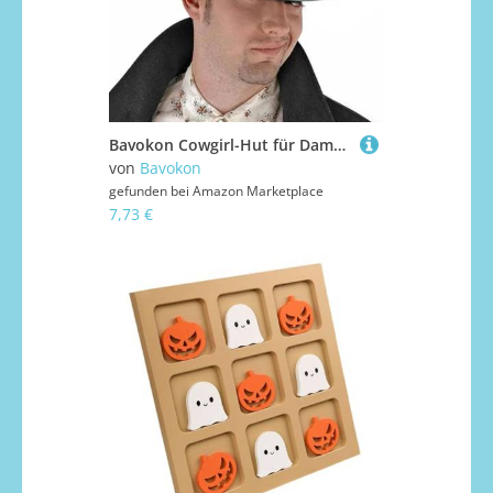
Bavokon Cowgirl-Hut für Damen - Atmungsaktiver Vintage-Western-Cowgirl-Hut | Frauen Cowboy Sonnenhut Cowgirl Sommer Strandhüte formbare breite Krempe, mit Pentagramm
von
Bavokon
gefunden bei
Amazon Marketplace
7,73 €