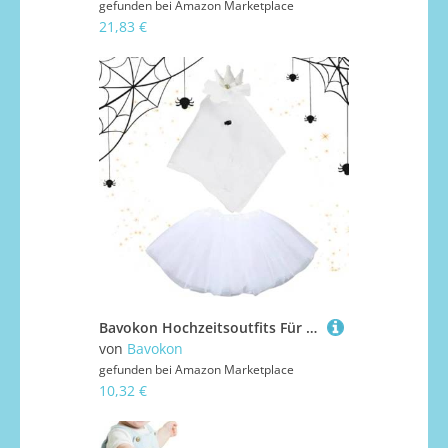
gefunden bei
Amazon Marketplace
21,83 €
Bavokon Hochzeitsoutfits Für Gartengänse | Tierkostüm Partykleid Schleier,Gänse Weißes Zubehör Kostüm Ausstattung Als Dekoration Für Gartenbereich Vorbau Draußen Feiertag
von
Bavokon
gefunden bei
Amazon Marketplace
10,32 €