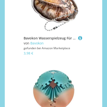
Bavokon Wasserspielzeug Für Kinder,Muschelförmiger Wasserspritzer Für Draußen - Spritzpistole Spaß Gadget Für Picknick Garten Badewanne
von
Bavokon
gefunden bei
Amazon Marketplace
3,98 €