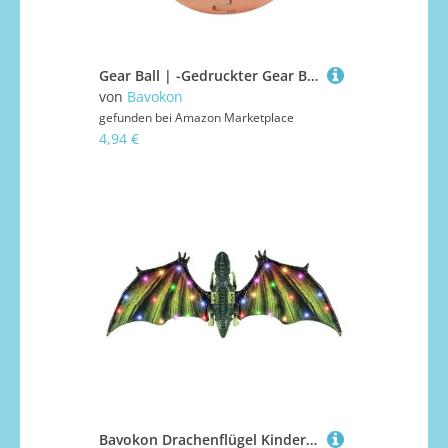
Gear Ball | -Gedruckter Gear Ball | Spin Ball Cube Fidget Ball Toy | Stress Und Angst Entspannendes Fidget Toy | Das Steampunk-Wirbelwunder Fidget Gear Ball Für Sensorische Bedürfnisse Und Autismus
von
Bavokon
gefunden bei
Amazon Marketplace
4,94 €
Bavokon Drachenflügel Kinder - Halloween Elektro-Dinosaurierflügel - Realistisches Kinderkostüm Mit LED-Lichtern Und Musik Für Kleinkinder Geburtstag Weihnachten