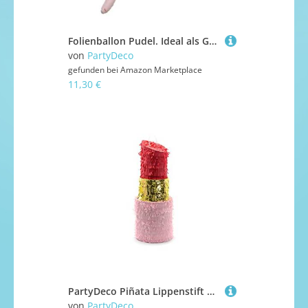
Folienballon Pudel. Ideal als Geschenk oder zur Partydekoration. Heliumballon, für Valentinstag, Party, Geschenk. Romantische Dekoration.
von
PartyDeco
gefunden bei
Amazon Marketplace
11,30 €
PartyDeco Piñata Lippenstift 20x54x20cm Geburtstag Valentinstag Party Familientreffen
von
PartyDeco