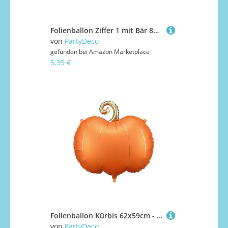
Folienballon Ziffer 1 mit Bär 81x72cm stehend mit Luftfüllung - Ballon mit Standfuß - Luftballon für 1. Geburtstag Kindergeburtstag - Folienluftballon als Geburtstagsdeko Partydeko
von
PartyDeco
gefunden bei
Amazon Marketplace
5,35 €
Folienballon Kürbis 62x59cm - Ballon für Helium oder Luft - Luftballon für Geburtstag Erntedankfest Herbstparty - Halloween Folienluftballon - Partydeko Orange Gold
von
PartyDeco