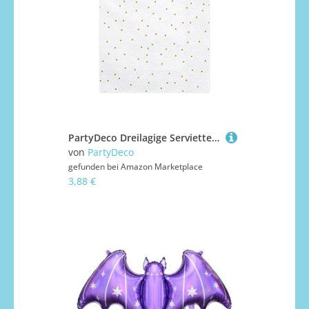
PartyDeco Dreilagige Servietten Weiß mit Golden Dot Print- Dekorative Servietten für Geburtstag Taufe Kommunion- Taschentücher mit bedruckten Tischauflagen Dekorative Papierhandtücher
von
PartyDeco
gefunden bei
Amazon Marketplace
3,88 €