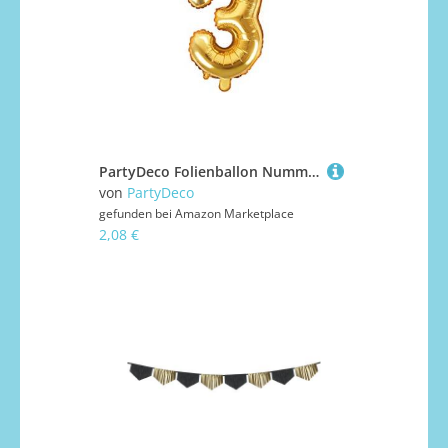
PartyDeco Folienballon Nummer "3" Gold-Geburtstag Hochzeit Jahrestag Folienballon Nummer "3"- Gold Größe ca. 35 cm Geburtstag Hochzeit Verlobung Silvesterparty Folienballon Hel Deko Geburtstag
von
PartyDeco
gefunden bei
Amazon Marketplace
2,08 €