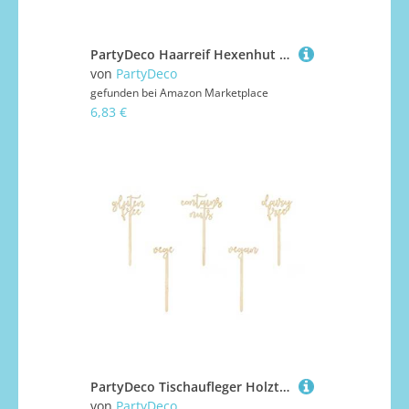
PartyDeco Haarreif Hexenhut 28x17cm 1 Stück - Haarreifen mit Hut - Kostüm Verkleidung Accessoire für Kindergeburtstag Halloween Fasching Karneval - Schwarz
von
PartyDeco
gefunden bei
Amazon Marketplace
6,83 €
PartyDeco Tischaufleger Holztischaufleger Candy Bar Schilder Hochzeit Kommunion Geburtstag Vegan Vege Glutenfrei Enthält Nüsse
von
PartyDeco