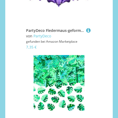
PartyDeco Fledermaus-geformter Filmballon Halloween-Geburtstags-Karneval für Kinder Helium-Luftballon
von
PartyDeco
gefunden bei
Amazon Marketplace
7,35 €