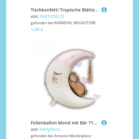
Tischkonfetti Tropische Blätter Grün metallisch 15 g
von
PARTYDECO
gefunden bei
KARNEVAL MEGASTORE
1,49 €
Folienballon Mond mit Bär 71x86cm XXL Ballon für Helium oder Luft-Ballon Teddybär Folienluftballon als Geburtstagsdeko Luftballon für Babyshower Babyparty WIEDERVERWENDBAR
von
PartyDeco
gefunden bei
Amazon Marketplace