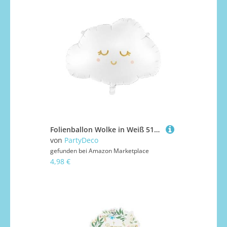
Folienballon Wolke in Weiß 51x35,5cm | Luftballon Geburtstag XL Wolke - Lächelnde Quaste Wolkenförmiger Ballon für Geburtstag Helium Ballon Wolke für Kindergeburtstag Deko Babyparty WIEDERVERWENDBAR
von
PartyDeco
gefunden bei
Amazon Marketplace
4,98 €