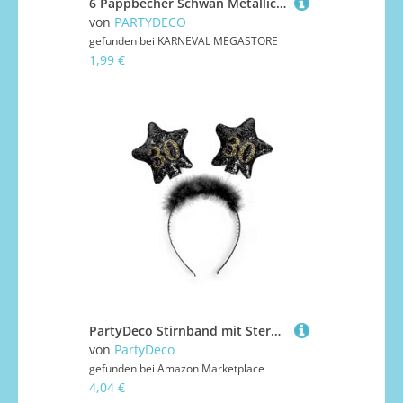
6 Pappbecher Schwan Metallic 220 ml
von
PARTYDECO
gefunden bei
KARNEVAL MEGASTORE
1,99 €
PartyDeco Stirnband mit Sternen und gedruckten Zahlen 30 Schwarz mit Fell Haarband für 30. Geburtstag Runde Geburtstag Gadgets Geburtstagsgeschenk Haarschmuck
von
PartyDeco
gefunden bei
Amazon Marketplace
4,04 €