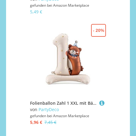
gefunden bei
Amazon Marketplace
5,49 €
- 20%
Folienballon Zahl 1 XXL mit Bär Luftballon Stehend Kindergeburtstag Baby Junge Mädchen Deko Wiederverwendbar Luftfüllung Tiermotiv Fotohintergrund 101x77cm Geburtstagsfeier
von
PartyDeco
gefunden bei
Amazon Marketplace
5,96 €
7,45 €