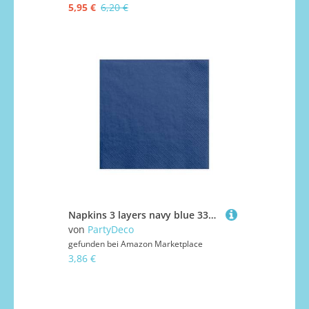
5,95 €
6,20 €
Napkins 3 layers navy blue 33x33cm (1 pkt / 20 pc.)
von
PartyDeco
gefunden bei
Amazon Marketplace
3,86 €