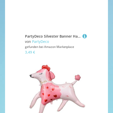
PartyDeco Silvester Banner Happy New Year Dekoration Schwarz mit goldenen Inschrift Frohes neues Jahr
von
PartyDeco
gefunden bei
Amazon Marketplace
3,49 €