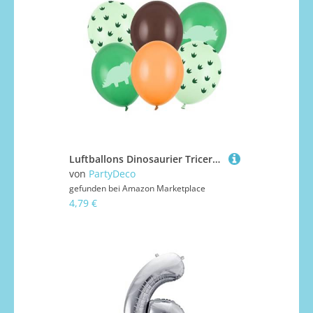
Luftballons Dinosaurier Triceratops 30cm 6er Set - Latexballons, grüne Dinosaurierpfoten, 6 Stück, 30 cm - Grün Orange
von
PartyDeco
gefunden bei
Amazon Marketplace
4,79 €