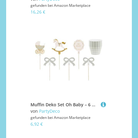
gefunden bei
Amazon Marketplace
16,26 €
Muffin Deko Set Oh Baby – 6 Muffinförmchen grün kariert & 6 Topper mit Holzstäbchen, Höhe Papier 5,2–9 cm, Stäbchen 10 cm, Dekoration für Baby Shower, DIY Montage Muffin Cupcake Picker
von
PartyDeco
gefunden bei
Amazon Marketplace
6,92 €