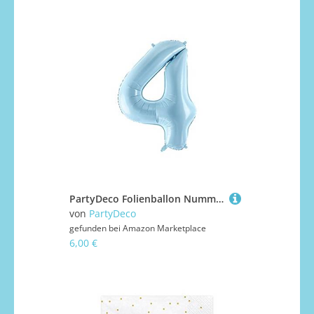
PartyDeco Folienballon Nummer "4" Hellblau-Geburtstag Hochzeit Jahrestag Folienballon Nummer "4"- Hellblau Größe ca. 86 cm Geburtstag Hochzeit Verlobung Silvesterparty Folienballon Hel Deko Geburtstag
von
PartyDeco
gefunden bei
Amazon Marketplace
6,00 €