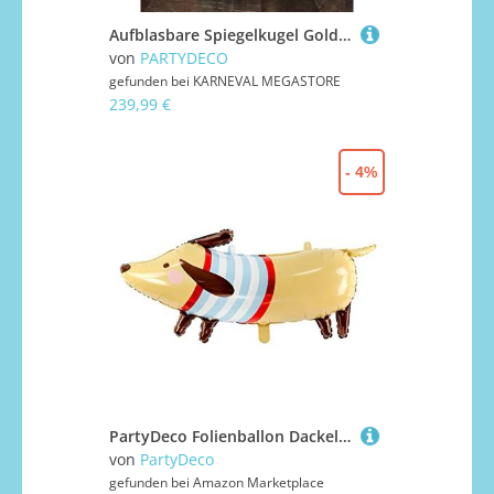
Aufblasbare Spiegelkugel Gold 90cm
von
PARTYDECO
gefunden bei
KARNEVAL MEGASTORE
239,99 €
- 4%
PartyDeco Folienballon Dackel 90x40cm mix Luftballon Geburtstagsparty Geburtstagsfest Folienballon Gas Helium Party Dekoration
von
PartyDeco
gefunden bei
Amazon Marketplace