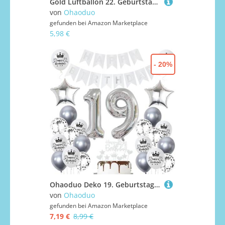
Gold Luftballon 22. Geburtstag,Gold 22 Jahre Geburtstag Party Dekoration,22. Geburtstagsdeko Mann Ballon,Deko 22. Junge Frau,Tortendeko 22 Jahre ,Ballon 22 Jahre
von
Ohaoduo
gefunden bei
Amazon Marketplace
5,98 €
- 20%
Ohaoduo Deko 19. Geburtstag Mädchen Jungen Silber Tortendeko 19 Geburtstag Jungen Mädchen Deko 19 Geburtstag Silber Mädchen 19 jahre Geburtstagsdeko 19 jahre Junge Ballon 19 Geburtstag Mädchen
von
Ohaoduo
gefunden bei
Amazon Marketplace
7,19 €
8,99 €