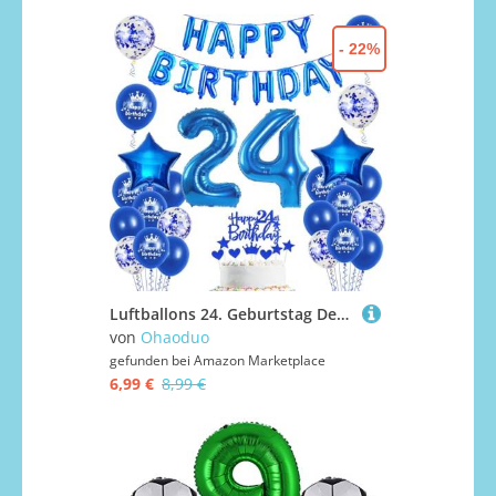
- 22%
Luftballons 24. Geburtstag Dekoration mann blau happy birthday 24th Geburtstag Party Deko Set 24 geburtstag deko männer 24 jahre blau Folienballons
von
Ohaoduo
gefunden bei
Amazon Marketplace
6,99 €
8,99 €