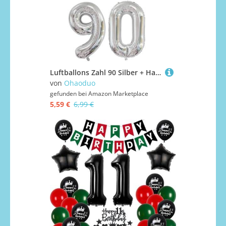
Luftballons Zahl 90 Silber + Happy Birthday Girlande + banner Folienballon 90.Geburtstags deko frau mann ballons 90 Jahre Geburtstag deko frauen Zahlenballon 90 Geburtstag dekoration Männer frau(90)
von
Ohaoduo
gefunden bei
Amazon Marketplace
5,59 €
6,99 €