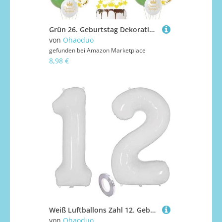
Grün 26. Geburtstag Dekoration frau ,Grün Tortendeko Geburtstag 26 Jahre mann,26 frauen mann Party Deko,Tortendeko 26. Männer frauen,Geburtstagsdeko 26 Jahre
von
Ohaoduo
gefunden bei
Amazon Marketplace
8,98 €
Weiß Luftballons Zahl 12. Geburtstag deko Mädchen Junge,Zahlen Ballon 12 Geburtstag deko, 40 Zoll Heliumballon 12 jahre Geburtstagsdeko Mädchen Junge Aufblasbar Helium Folienballon 12 Weiß（12）
von
Ohaoduo