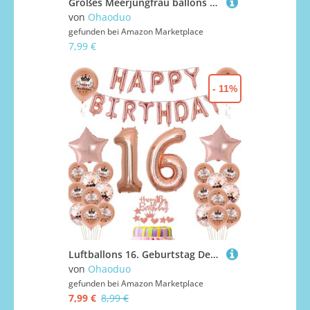
Großes Meerjungfrau ballons Geburtstag Deko 2 Jahre Mädchen, Meerjungfrauen Luftballons 2 Jahre geburtstag dekoration 2.Geburtstagsdeko Mädchen Meerjungfrau Folienballon 2 Geburtstag Deko(2)
von
Ohaoduo
gefunden bei
Amazon Marketplace
7,99 €
- 11%
Luftballons 16. Geburtstag Dekoration mädchen Rosegold 16th Geburtstag Party Deko Set 16 geburtstag deko mädchen 16 jahre Rosegold 16 Folienballons 16(16)
von
Ohaoduo
gefunden bei
Amazon Marketplace
7,99 €
8,99 €