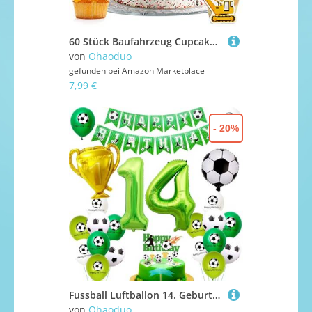
60 Stück Baufahrzeug Cupcake Topper, Bagger Kuchendeko Auto, Bau Thema Cupcake Topper LKW Bagger Kuchen Picks Dekorationen für Jungen Kinder Geburtstagstorte Party Favors Supplies
von
Ohaoduo
gefunden bei
Amazon Marketplace
7,99 €
- 20%
Fussball Luftballon 14. Geburtstag Grün Ballon 14 Geburtstag Junge Cake Topper Fußball Geburtstagsdeko 14 Jahre Kindergeburtstag Party Deko 14. Geburtstags Junge Kuchendeko 14 geburtstag
von
Ohaoduo