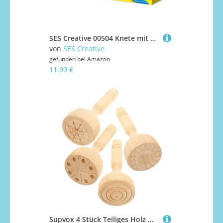
SES Creative 00504 Knete mit Werkzeugen - Erstelle Dein eigenes Muster mit der Knetrolle und verziere mit 5 Spritztüllen - Mit 2 Töpfen Knete - Für Kinder Ab 2 Jahren
von
SES Creative
gefunden bei
Amazon
11,99 €
Supvox 4 Stück Teiliges Holz Werkzeug für Leichte Glatte Knetform Werkzeuge zum Basteln Sicher und Vielseitig Einsetzbar für DIY Tonarbeiten und Kreatives Modellieren