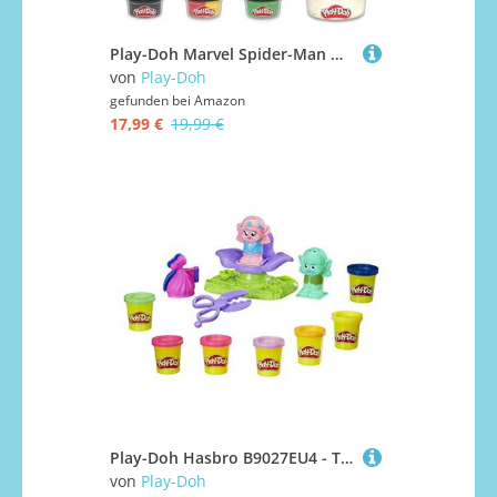
Play-Doh Marvel Spider-Man Netz-Action Set, 2 Spielfiguren und vielen Knetformen, 4 Dosen Modelliermasse in passenden Farben, kreatives für Kinder ab 3 Jahren
von
Play-Doh
gefunden bei
Amazon
17,99 €
19,99 €
Play-Doh Hasbro B9027EU4 - Trolls Friseursalon, Knete
von
Play-Doh