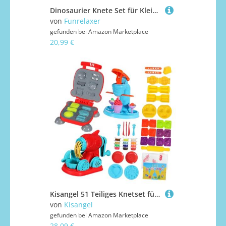
Dinosaurier Knete Set für Kleinkinder mit 12 Teigpackungen, Pädagogisches STEM Lernspielzeug mit 43 Zubehörteilen, DIY Spielteig-Set, Kinder 3-5 Jahre
von
Funrelaxer
gefunden bei
Amazon Marketplace
20,99 €
Kisangel 51 Teiliges Knetset für Eiscreme Nudel und Hamburger Maschine Multifunktionales Küchen Kreativität Motorik und Sozialer Interaktion Geeignet Ab Jahren
von
Kisangel
gefunden bei
Amazon Marketplace
28,09 €