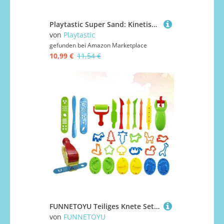
Playtastic Super Sand: Kinetischer Sand, fein, beige, 1 kg (Kinetische Knete, Knetsand für Kinder, Modelliermasse)
von
Playtastic
gefunden bei
Amazon Marketplace
10,99 €
11,54 €
FUNNETOYU Teiliges Knete Set mit Kunststoffformen DIY Modelliermasse für Kleinkinder Pädagogisches Bastelset für Kreatives zu Hause Farblich Sortiert Sicher und Ungiftig Zufällige Farbe
von
FUNNETOYU