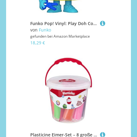
Funko Pop! Vinyl: Play Doh Container-Doh - Play Doh Container-Doh Container - Play-Doh - Vinyl-Sammelfigur - Geschenkidee - Offizielle Handelswaren - Spielzeug Für Kinder und Erwachsene
von
Funko
gefunden bei
Amazon Marketplace
18,29 €
Plasticine Eimer-Set – 8 große Knetstangen mit Werkzeug & Anleitung im Trageeimer – Wiederverwendbare Knete für sauberen Bastelspaß – Für Kinder ab 5 Jahren