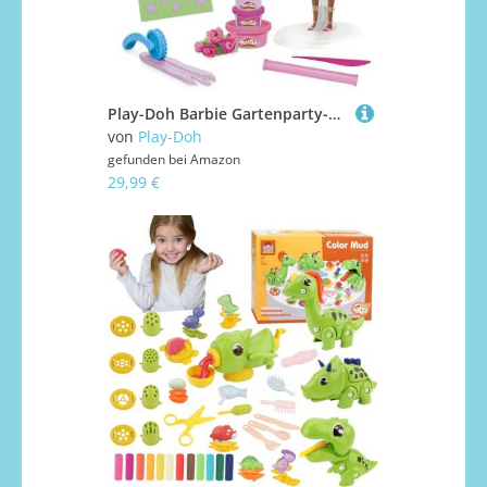
Play-Doh Barbie Gartenparty-Set
von
Play-Doh
gefunden bei
Amazon
29,99 €