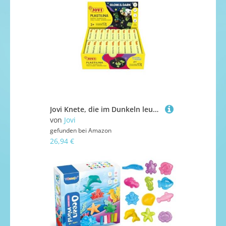
Jovi Knete, die im Dunkeln leuchtet, Packung mit 18 Tabletten à 50 Gramm, Fluoreszierende Farbe (Glow in The Dark), glutenfrei (70/18 g)
von
Jovi
gefunden bei
Amazon
26,94 €