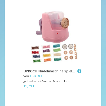
UPKOCH Nudelmaschine Spielset mit Weichem Ungiftigem Material Manueller Teig-extruder für DIY Basteln Farbenfrohe Knetmasse Fördert Kreativität und Fantasievolles Rollenspiel für Jungen
von
UPKOCH
gefunden bei
Amazon Marketplace
19,79 €