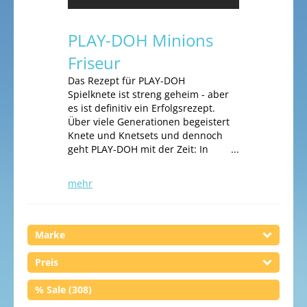
PLAY-DOH Minions
Friseur
Das Rezept für PLAY-DOH
Spielknete ist streng geheim - aber
es ist definitiv ein Erfolgsrezept.
Über viele Generationen begeistert
Knete und Knetsets und dennoch
geht PLAY-DOH mit der Zeit: In
unserem Test-Set geht es um die
Friseurfabrik der Minions, denen
mehr
man die Haare frisieren und
lustige Formen kneten kann.
Wie das aussieht und geht und
was enthalten ist, seht ihr in
Marke
diesem Video.
Preis
% Sale (308)