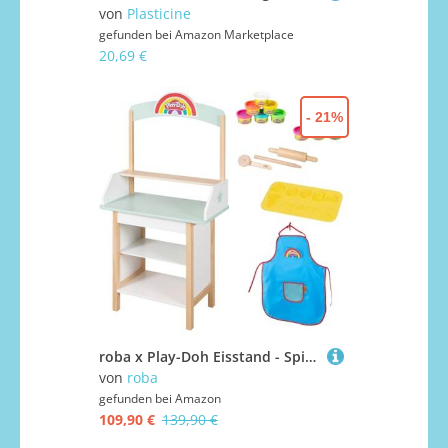
von
Plasticine
gefunden bei
Amazon Marketplace
20,69 €
- 21%
roba x Play-Doh Eisstand - Spielset aus FSC-zertifiziertem Holz mit 12 Knetdosen, Holzwerkzeug, Schürze & 3D-Matte - Kreativer Verkaufsstand ab 3 Jahren
von
roba
gefunden bei
Amazon
109,90 €
139,90 €