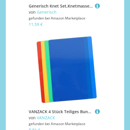
Generisch Knet Set,Knetmasse | Kreatives Lernspielzeug zur Förderung von Hand-Auge-Koordination für Zuhause Kindergarten Reisen Mädchen
von
Generisch
gefunden bei
Amazon Marketplace
11,59 €
VANZACK 4 Stück Teiliges Buntes Kunststoff Knetunterlage Glatte Bastelbasis für Modellieren Knete Praktische Schreibtischunterlage für Jungen und Mädchen Hält Tisch Sauber
von
VANZACK
gefunden bei
Amazon Marketplace
8,81 €