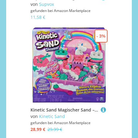
von
Supvox
gefunden bei
Amazon Marketplace
11,58 €
- 3%
Kinetic Sand Magischer Sand – Einhorn-Königreich 907 G + 8 Formen – Erstellen Sie verschiedene hypnotisierende Formen mit diesem magischen und bunten Sand wie Knetmasse – Spielzeug für Kinder ab 3
von
Kinetic Sand
gefunden bei
Amazon Marketplace
28,99 €
29,99 €