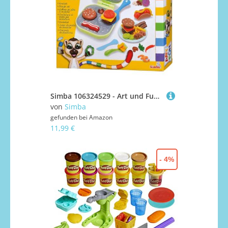
Simba 106324529 - Art und Fun Burger Knetset, 4x50g Knete, Burgergrill, 13 Teile, Kinderknete, Zubehör, ab 3 Jahren
von
Simba
gefunden bei
Amazon
11,99 €
- 4%