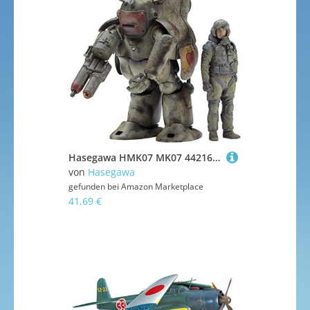
Hasegawa HMK07 MK07 44216 Maschinen Krieger-RobotBattle V FME, None, Keine
von
Hasegawa
gefunden bei
Amazon Marketplace
41,69 €