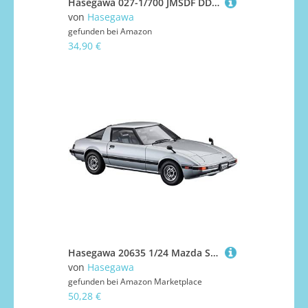
Hasegawa 027-1/700 JMSDF DDG Kongo Schiff, Weiß
von
Hasegawa
gefunden bei
Amazon
34,90 €
Hasegawa 20635 1/24 Mazda Savanna RX-7 SA 22C, 1980 Modellbausatz, Mehrfarbig
von
Hasegawa
gefunden bei
Amazon Marketplace
50,28 €