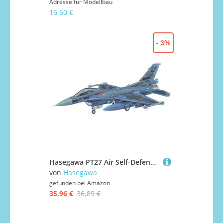
Adresse für Modellbau
16,60 €
- 3%
Hasegawa PT27 Air Self-Defense Force Mitsubishi F-2A 1/48, Mehrfarbig, ‏‎30×15×5cm
von
Hasegawa
gefunden bei
Amazon
35,96 €
36,89 €