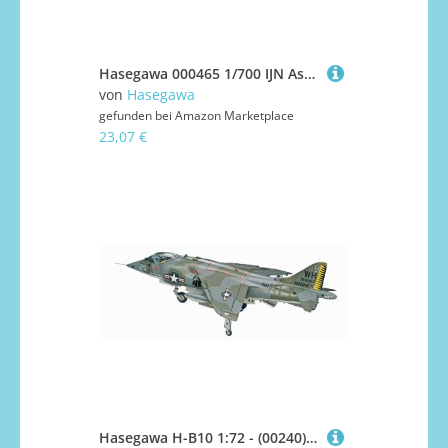
Hasegawa 000465 1/700 IJN Asashimo, Waterline Plastikmodellbausatz, Modelleisenbahnzubehör, Hobby, Modellbau, Mehrfarbig
von
Hasegawa
gefunden bei
Amazon Marketplace
23,07 €
Hasegawa H-B10 1:72 - (00240) AV-8A Harrier Plastic Model kit