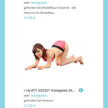
von
Hasegawa
gefunden bei
Modellbau-Universe - die
Adresse für Modellbau
33,50 €
ハセガワ 652321 Hasegawa Skulptur Beauty's Nr. 03 "Sporty 1:20 Figur Modellbausatz, Geformte Farbe, S
von
Hasegawa
gefunden bei
Amazon
22,83 €