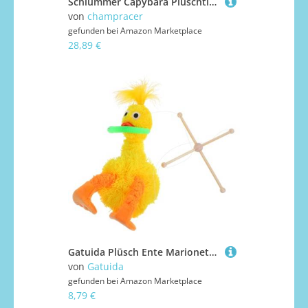
Schlummer Capybara Plüschtier, Schlummer Capybara Mit Atembewegung, Atmendes Kuscheltier Capybara, Beruhigendes Capybara Kuscheltier, Simulation Capybara Kissen Spielzeug Für Kinder (1 Stück)
von
champracer
gefunden bei
Amazon Marketplace
28,89 €
Gatuida Plüsch Ente Marionette Interaktive Ziehschnur Steuerung Weiches Kuscheltier Für Deko Lifelike Stofftier
von
Gatuida
gefunden bei
Amazon Marketplace
8,79 €