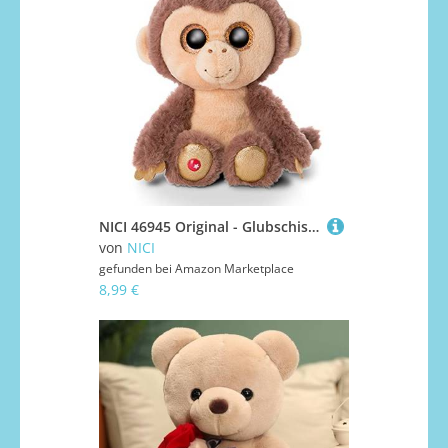
NICI 46945 Original - Glubschis Hobson 15 cm - Cuddly toy monkey with big eyes - Fluffy plush toy with glitter eyes - cuddly toy for cuddly toy lovers, brown/beige
von
NICI
gefunden bei
Amazon Marketplace
8,99 €