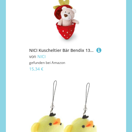
NICI Kuscheltier Bär Bendix 13cm I Plüschtier Bär in Einer Plüsch-Erdbeere als Kuscheltier Anhänger Green I Für Schmusetierliebhaber I Stofftier – 49435
von
NICI
gefunden bei
Amazon
15,34 €