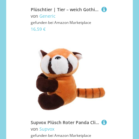
Plüschtier | Tier – weich Gothic Kinder Dekoration Schlafzimmer Büro Wohnheim Auto Kollektion Valentinstag
von
Generic
gefunden bei
Amazon Marketplace
16,59 €
Supvox Plüsch Roter Panda Clip Kuscheltier Roter Panda Memo Klammer Weicher Plüsch Tierclip Für Vorhänge Und Notizen Niedliches Dekorationszubehör
von
Supvox
gefunden bei
Amazon Marketplace