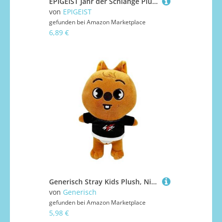
EPIGEIST Jahr der Schlange Plüschpuppe Rotes Kuscheltier mit Aufhänger Chinesisches Neujahrs Maskottchen Frühlingsfest Dekoration Glücksbringer Stofftier
von
EPIGEIST
gefunden bei
Amazon Marketplace
6,89 €
Generisch Stray Kids Plush, Niedlich Stray Kids Plüschtier, 25cm StrayKids Kuscheltiere, Zeichentrickfiguren Skz Plüsch-Puppe, Gilt für Jungen Mädchen Geburtstagsgeschenke (Han Quokka)
von
Generisch
gefunden bei
Amazon Marketplace
5,98 €