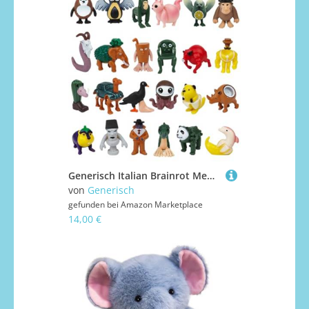
Generisch Italian Brainrot Meme Shark Figuren, Tung Tung Tung Sahur Figur, Tralalero Tralala Kuscheltier, Italian Brainrot Figuren für Kinder & Erwachsene (S-059)
von
Generisch
gefunden bei
Amazon Marketplace
14,00 €