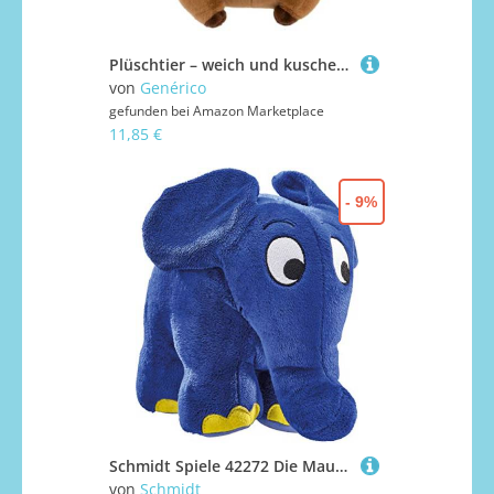
Plüschtier – weich und kuschelig für und Mädchen | Carncho- mit Badeanzug | Riesen-Plüsch mit Nieten | Tragbares Spielzeug mit Badeanzug, ideal für Babys
von
Genérico
gefunden bei
Amazon Marketplace
11,85 €
- 9%
Schmidt Spiele 42272 Die Maus, Elefant, 20 cm Plüschfigur, Jubiläumsedition, bunt
von
Schmidt