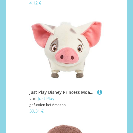
4,12 €
Just Play Disney Princess Moana Walk & Snort Pua Plüschtier, Geräusche, Bewegung, Stofftier, Schwein, Kinderspielzeug ab 3 Jahren
von
Just Play
gefunden bei
Amazon
39,31 €