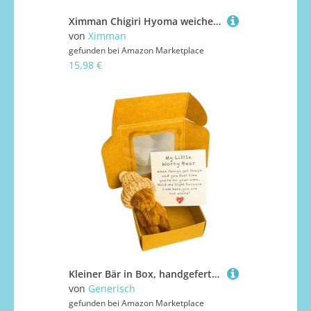
Ximman Chigiri Hyoma weiche Figur, Anime, Merch, Chigiri Hyoma, Mini-Wurfkissen, gefüllt, Cartoon-Schultaschen-Anhänger, Meeting-Geschenk, 10 cm
von
Ximman
gefunden bei
Amazon Marketplace
15,98 €
Kleiner Bär in Box, handgefertigter Mini-Plüsch-Teddybär in Box, Meine kleinen Sorgenbären, mit inspirierender Karte, weiches handgefertigtes Teddy-Andenken für Liebhaber (Kaffee)
von
Generisch
gefunden bei
Amazon Marketplace