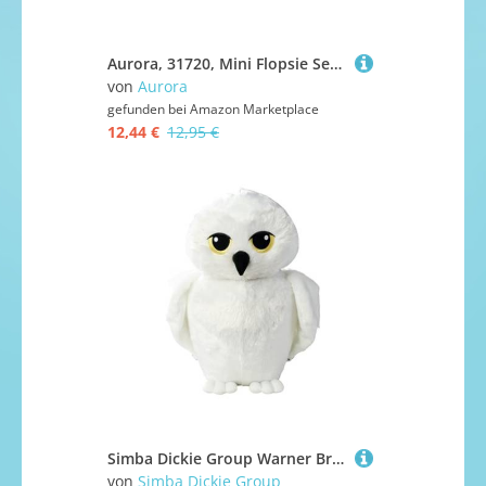
Aurora, 31720, Mini Flopsie Seehund, 20cm, Plüschtier, grau
von
Aurora
gefunden bei
Amazon Marketplace
12,44 €
12,95 €
Simba Dickie Group Warner Bros - Harry Potter - Hedwig - 45cm - Kuscheltier - ab 0m
von
Simba Dickie Group