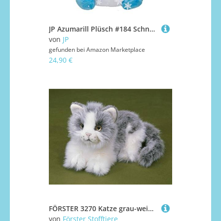
JP Azumarill Plüsch #184 Schnapp sie dir alle!
von
JP
gefunden bei
Amazon Marketplace
24,90 €
FÖRSTER 3270 Katze grau-weiß liegend 20 cm lang
von
Förster Stofftiere