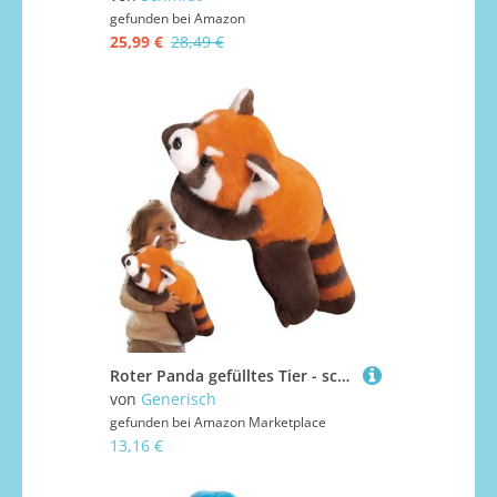
gefunden bei
Amazon
25,99 €
28,49 €
Roter Panda gefülltes Tier - schlafender Komfort Plüschkissen, weiche umarmende Puppe, großes -Kissen, süßes Tierspielzeug, entzückende matschige Figur | Kuschelige Schlafenszeit Kusche
von
Generisch
gefunden bei
Amazon Marketplace
13,16 €