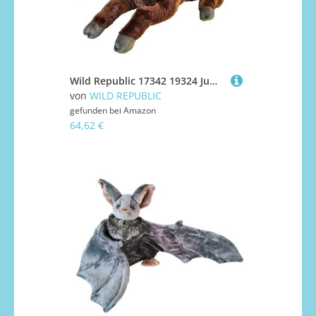
Wild Republic 17342 19324 Jumbo Plüsch Elch, großes Kuscheltier, Plüschtier, Cuddlekins, 76 cm, 30"
von
WILD REPUBLIC
gefunden bei
Amazon
64,62 €