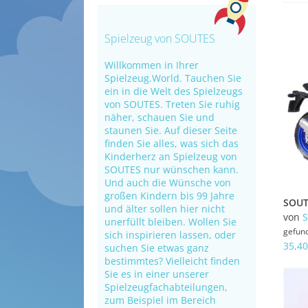
Spielzeug von SOUTES
Willkommen in Ihrer
Spielzeug.World. Tauchen Sie
ein in die Welt des Spielzeugs
von SOUTES. Treten Sie ruhig
näher, schauen Sie und
staunen Sie. Auf dieser Seite
finden Sie alles, was sich das
Kinderherz an Spielzeug von
SOUTES nur wünschen kann.
Und auch die Wünsche von
großen Kindern bis 99 Jahre
und älter sollen hier nicht
von
unerfüllt bleiben. Wollen Sie
gefun
sich inspirieren lassen, oder
35,40
suchen Sie etwas ganz
bestimmtes? Vielleicht finden
Sie es in einer unserer
Spielzeugfachabteilungen,
zum Beispiel im Bereich