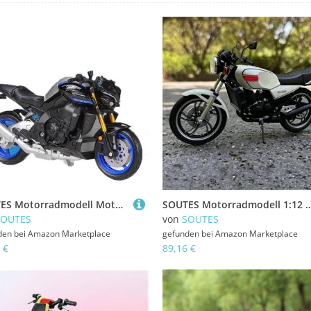
SOUTES Motorradmodell Motorradmodell Aus Aluminiumlegierung, Spielzeug, Geschenk 1:18 Für Yamaha 2023 MT10 MT 10 MT-10 SP Spielzeugauto-Sammlung, Geschenk Ornament
SOUTES Motorradmodell 1:12 Für Yamaha RZ250 RD250LC Alu-Rennmotorrad-Modell Aus Druck
SOUTES
von
SOUTES
den bei
Amazon Marketplace
gefunden bei
Amazon Marketplace
 €
89,16 €