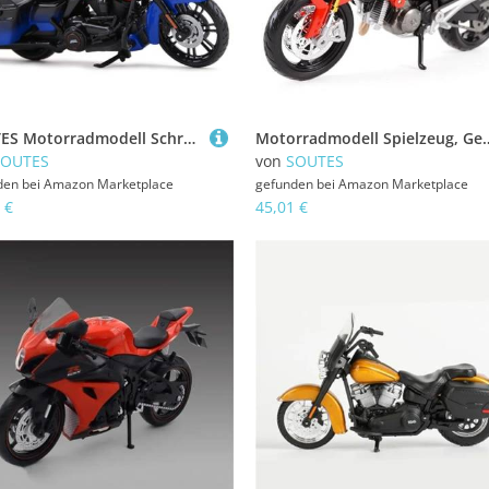
SOUTES Motorradmodell Schreibtisch-Dekoration 1:18 Für Harley Für Davidson CVO 2018, Druckgussfahrzeuge, Sammlerstücke, Hobby-Motorrad-Modelle(Blu)
Motorradmodell Spielzeug, Geburtstagsgeschenk, Dekoration, 1:12 Für Ducati Monste
SOUTES
von
SOUTES
den bei
Amazon Marketplace
gefunden bei
Amazon Marketplace
 €
45,01 €