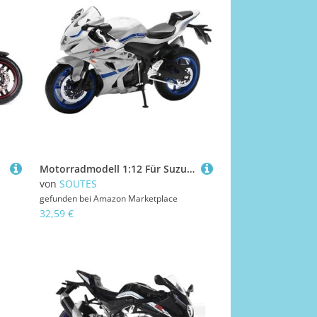
Motorradmodell 1:12 Für Suzuki GSX-R1000 Mit Sockel, Druckguss-Legierung, Computer-Schreibtisch-Dekoration, Spielzeug, Geburtstagsgeschenk(White)
von
SOUTES
gefunden bei
Amazon Marketplace
32,59 €