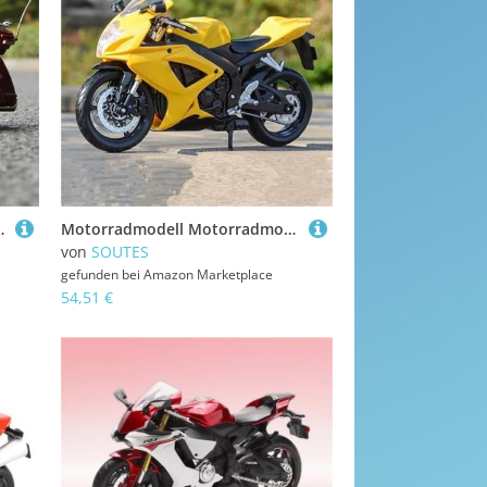
enk Für Harley, Für Davidson, CVO, Für Tri Glide 2021(Rosso)
Motorradmodell Motorradmodell 1:12 Für Suzuki GSX-R600 Alu-Rennsport, Druckgussmetall Simulations-Miniatur-Sammlergeschenk(Yellow)
von
SOUTES
gefunden bei
Amazon Marketplace
54,51 €