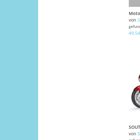
von
gefun
49,54
von