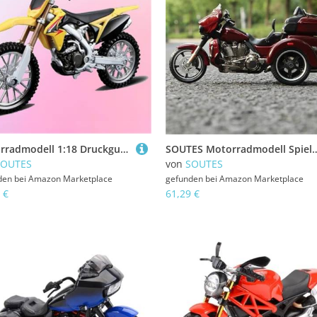
Motorradmodell 1:18 Druckguss-Motorradmodell Aus Aluminiumlegierung, Sammlerstück, Hobby-Spielzeug, Geschenk, Offroad-Motorrad Für Suzuki RM-Z450
SOUTES Motorradmodell Spielzeug-Motorrad-Trikes, Miniaturmodell Aus Druckgussmetall, 1:12, Sammlergesch
SOUTES
von
SOUTES
den bei
Amazon Marketplace
gefunden bei
Amazon Marketplace
 €
61,29 €