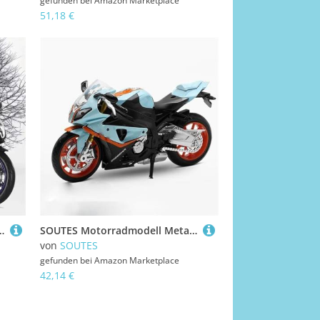
gefunden bei
Amazon Marketplace
51,18 €
Spielzeug Radlenkung Fahrzeuge Für Suzuki GSX R1000R GSXR 1000 R(Nero)
SOUTES Motorradmodell Metalllegierung-Ornament-Kollektion & Hobby-Geburtstagsgeschenk Für Jungen Im Maßstab 1:12 Für BMW S1000 RR Motorrad-Druckgussmodell(Blu)
von
SOUTES
gefunden bei
Amazon Marketplace
42,14 €