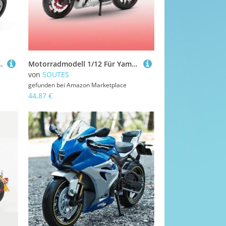
r 696, Druckgussfahrzeuge, Sammlerstück, Hobby-Motorradmodell(Rosso)
Motorradmodell 1/12 Für Yamaha YZF-R1 Motorrad Druckguss Fahrzeuge Sammeln Hobbies Modell Spielzeug(Rosso)
von
SOUTES
gefunden bei
Amazon Marketplace
44,87 €