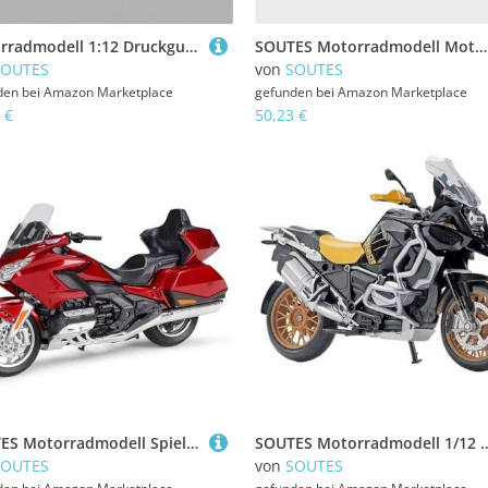
Motorradmodell 1:12 Druckguss-Motorradmodell Aus Aluminiumlegierung, Sammlerstück, Hobby-Spielzeug, Geschenk, Offroad-Motorrad Für Suzuki GSX R1000R GSXR1000R(Rosso)
SOUTES Motorradmodell Motorradmodell Aus Aluminiumlegierung, Druckguss-Spielzeug 1:18 Für Harley Für Davidson Für Heritage 2023 Miniatur-Sammlergeschenk
SOUTES
von
SOUTES
den bei
Amazon Marketplace
gefunden bei
Amazon Marketplace
 €
50,23 €
SOUTES Motorradmodell Spielzeug-Geburtstagsgeschenk 1:12 Für H-ONDA Gold Wing Für Tour 2020 Motorrad-Legierung Spielzeug-Modellauto Geschenkkollektion(Rosso)
SOUTES Motorradmodell 1/12 Alu-Legierung Für BMW R1250GS R 1250GS R1250 GS 1250 Motorradmodell S
SOUTES
von
SOUTES