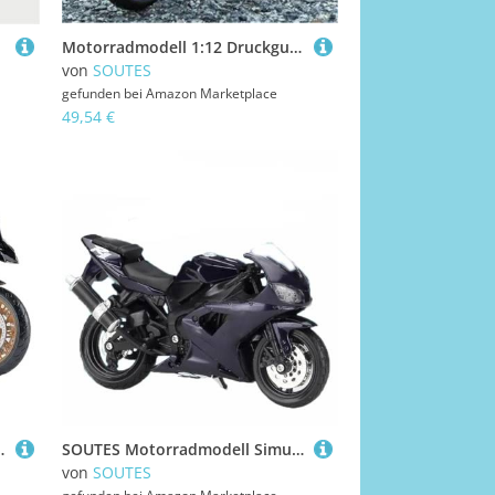
Motorradmodell 1:12 Druckguss-Motorradmodell Aus Aluminiumlegierung, Sammlerstück, Hobby-Spielzeug, Geschenk, Offroad-Motorrad Für Suzuki GSX R1000R GSXR1000R(Blu)
von
SOUTES
gefunden bei
Amazon Marketplace
49,54 €
pielzeug Rollermodell Geschenk Tortendekoration(Yellow)
SOUTES Motorradmodell Simulationskollektion 1:18 Für Yamaha YZF-R1 Motorrad-Modellbau, Dekoration, Geschenke Legierung, Druckgussmetall Spielzeugauto-Sammlung, Geschenk
von
SOUTES