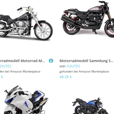
Motorradmodell Motorrad-Modellspielzeug, Geburtstagsgeschenk, 1/18, Für Harley Für Davidson FXST Softail 1984, Druckgussfahrzeuge, Sammlerstück
Motorradmodell Sammlung Spielzeuggeschenke 1:18 Für Harley XR 1200X 2011 Legierung Motorradmodell Diecast Metal Mini Moto Series
SOUTES
von
SOUTES
den bei
Amazon Marketplace
gefunden bei
Amazon Marketplace
 €
48,28 €