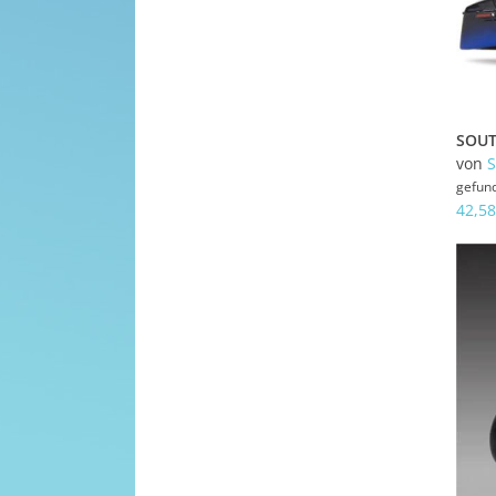
von
gefun
42,58