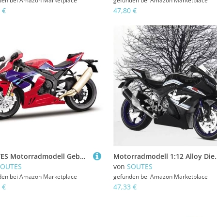
den bei
Amazon Marketplace
gefunden bei
Amazon Marketplace
 €
47,80 €
SOUTES Motorradmodell Geburtstagsgeschenk 1:12 Für H-ONDA CBR1000RR-R Motorrad-Druckgussspielzeug Dekorationsgeschenke, Legierungsmodell Miniatursammlung
Motorradmodell 1:12 Alloy Diecast Motorrad Miniaturmodell 
SOUTES
von
SOUTES
den bei
Amazon Marketplace
gefunden bei
Amazon Marketplace
 €
47,33 €