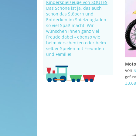
Kinderspielzeuge von SOUTES
.
Das Schöne ist ja, das auch
schon das Stöbern und
Entdecken im Spielzeugladen
so viel Spaß macht. Wir
wünschen Ihnen ganz viel
Freude dabei - ebenso wie
beim Verschenken oder beim
selber Spielen mit Freunden
und Familie!
von
gefun
33,68