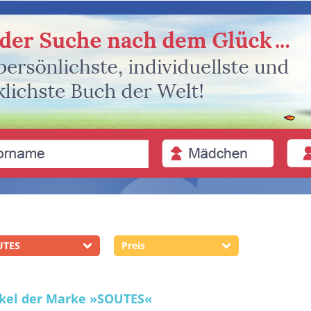
UTES
Preis
ikel der Marke
»SOUTES«