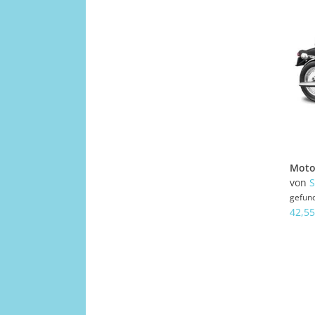
von
gefun
42,55