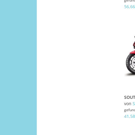
gefun
56,66
von
gefun
41,58