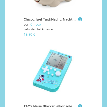
Chicco, Igel Tag&Nacht, Nachtlicht für Babys ab 0 Monaten, erstes Activity Center Spiel, Babys ab 6 Monaten, elektronisches Spiel mit Leuchttasten, Geräuschen und entspannenden Melodien
von
Chicco
gefunden bei
Amazon
19,90 €
TAQY Neue Blockspielkonsole mit 26 Spielen Macaron-Farben Retro Taschenspielautomat Brick Spiel/Rennen/Panzerschlacht Puzzle Spielzeug Elektronische Maze Handgerät Geschenk für Kinder (Green)