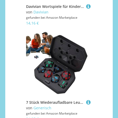
Davivian Wortspiele für Kinder - Tragbares Reisespiel Alphabet Lernspiele - Tragbares Lernspielzeug Mit Spaß Für Klassenzimmer Camping Pausenraum Wartezimmer
von
Davivian
gefunden bei
Amazon Marketplace
14,16 €
7 Stück Wiederaufladbare Leuchtende Polyedrische Würfel, LED Buntes Licht Elektronische Würfel Mit Buntem Licht, Blinkende RPG-Würfel Mit Ladeetui Für Rollenspiele
von
Generisch
gefunden bei
Amazon Marketplace