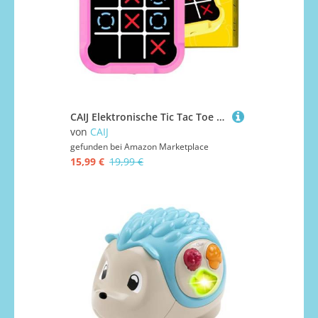
CAIJ Elektronische Tic Tac Toe Spielmaschine, 3 in 1 Puzzle Spielmaschine, Elektronisches Digitales Tic Tac Toe Spiel BKDE-HZQ-JZQ-0429-rosa
von
CAIJ
gefunden bei
Amazon Marketplace
15,99 €
19,99 €