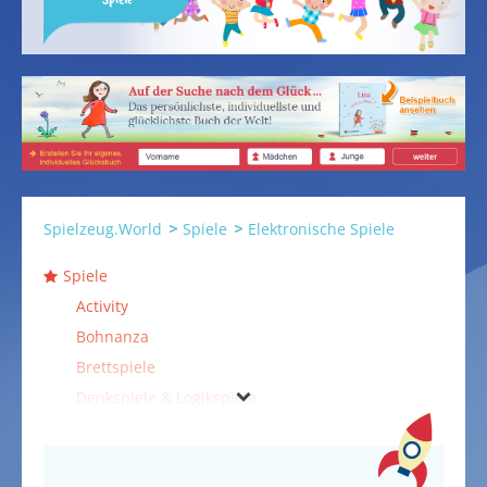
Spielzeug.World
Spiele
Elektronische Spiele
Spiele
Activity
Bohnanza
Brettspiele
Denkspiele & Logikspiele
Elektronische Spiele
Geschicklichkeitsspiele