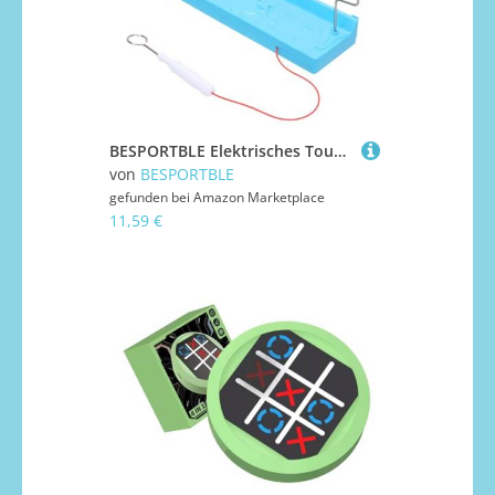
BESPORTBLE Elektrisches Touch Labyrinth ohne Batterien Mittleres Schwierigkeitslevel Interaktives Geschicklichkeitsspiel zur Konzentrationsförderung Robustes Collisions Maze für Jugendliche
von
BESPORTBLE
gefunden bei
Amazon Marketplace
11,59 €