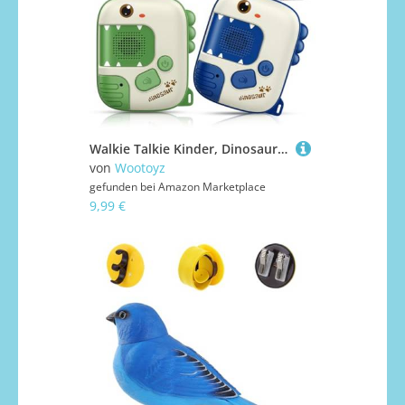
Walkie Talkie Kinder, Dinosaurier Spielzeug ab 3 4 5 6 7 8 Jahren Junge 3-8 Jahre Geschenkideen Walky Talky Geschenk Junge 3-8 Jahre Outdoor Spiele für Jungen Funkgerät Kinderspielzeug Spielsachen
von
Wootoyz
gefunden bei
Amazon Marketplace
9,99 €