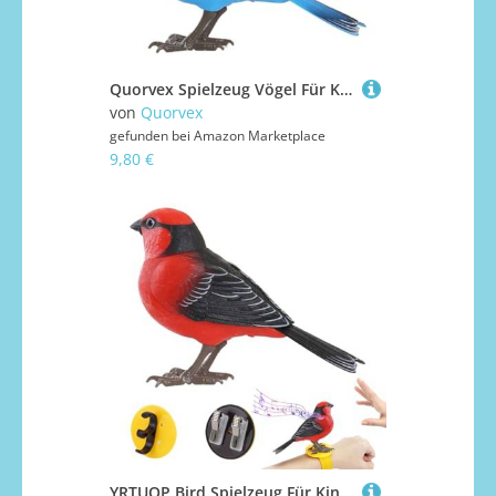
Quorvex Spielzeug Vögel Für Kinder - Elektronisches Vogelspielzeug | Realistischer Sprechender Elektronischer Schreibtisch Haustier Für Sensorisches Spiel Geburtstag Zimmer Deko
von
Quorvex
gefunden bei
Amazon Marketplace
9,80 €
YRTUOP Bird Spielzeug Für Kinder | Kinder Vogel Spielzeug Für Kleinkinder | Realistischer Sprechender Elektronischer Schreibtisch Haustier Für Sensorisches Spiel Geburtstag Zimmer Deko