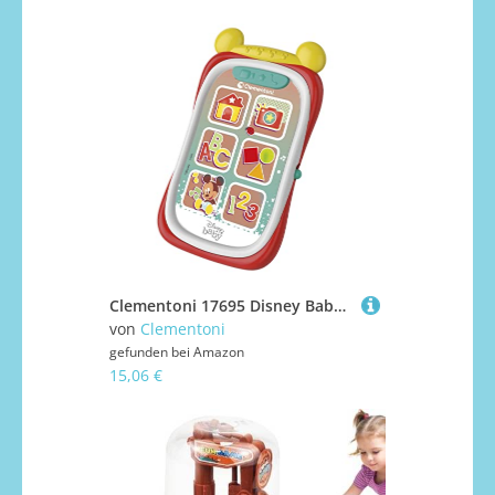
Clementoni 17695 Disney Baby Mickey Telefon Spielzeug Kinder 9 Monate, Erstes Smartphone, Lernspiel Elektronisches Spiel (italienische Version), Mehrfarbig, M
von
Clementoni
gefunden bei
Amazon
15,06 €