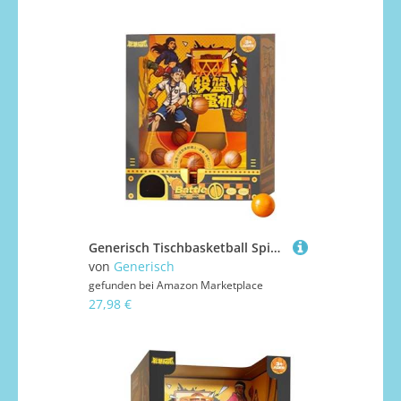
Generisch Tischbasketball Spiel, Interaktiver Wurfball, Tragbares Tisch Basketball Wurfspiel Für Zuhause Kinderzimmer Kindergarten Arbeitsplatz Klasse
von
Generisch
gefunden bei
Amazon Marketplace
27,98 €