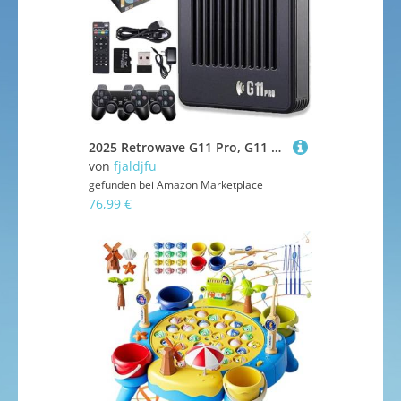
2025 Retrowave G11 Pro, G11 Pro Game Box Konsole 100000 Spiele 4k, Portable Retro Spielekonsole, Plug & Play Video Games with 2 Wireless Dual Controllers (1PCS-A)
von
fjaldjfu
gefunden bei
Amazon Marketplace
76,99 €