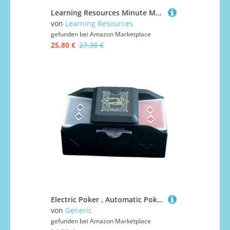
Learning Resources Minute Math- Elektronisches Mathe-Spiel, konzentrationsspiele, mathe rätsel & rechenspiele, mathe 1. klasse, schulanfang/mathe geschenke & schultüte füllung, lerncomputer ab 6 jahre
von
Learning Resources
gefunden bei
Amazon Marketplace
25,80 €
27,38 €
Electric Poker , Automatic Poker Card , elektrische Pokermischmaschine, Unterhaltung für Freunde und Familientreffen
von
Generic
gefunden bei
Amazon Marketplace