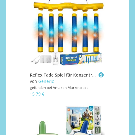
Reflex Tade Spiel für Konzentration und Koordination | Interaktives Trainingswerkzeug für Kinder, Erwachsene, Sportler, Partys und Klassenspiele
von
Generic
gefunden bei
Amazon Marketplace
15,79 €