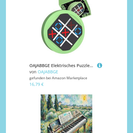
OAJABBGE Elektrisches Puzzlespiel Bildungsspielzeug Tragbare Reisespiele Schach Rätsel Spielkonsole Für Kinder Erwachsene Kinder Rätsel Elektronische Bildung
von
OAJABBGE
gefunden bei
Amazon Marketplace
16,79 €