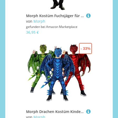
Morph Kostüm Fuchsjäger für Herren, Reiter Outfit, Ideal für Karneval und Fasching, Rot Weiss Design, XL
von
Morph
gefunden bei
Amazon Marketplace
36,95 €
- 33%
Morph Drachen Kostüm Kinder, Kostüm Drache Kinder, Drachenkostüm Jungen und Mädchen für Halloween, Karneval und Fasching, L
von
Morph