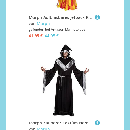
Morph Aufblasbares Jetpack Kostüm, Lustiges Raketen Outfit, Perfekt für Partys und Events, Einheitsgröße
von
Morph
gefunden bei
Amazon Marketplace
41,95 €
44,95 €
Morph Zauberer Kostüm Herren, Gandalf Kostüm Herren, Zauberer Umhang Erwachsene, Magier Erwachsene, Dumbledore, Merlin Umhang - XXL
von
Morph