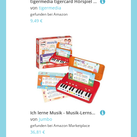
tigermedia tigercard Hörspiel WAS IST WAS Die Sterne Die Zeit für tigerbox Kinderwissen Bildung Geschenkidee Einschulung Junge Mädchen Nichte Neffe
von
tigermedia
gefunden bei
Amazon
9,49 €
Ich lerne Musik - Musik-Lernspiele für Kinder - Noten Lernen und Melodien aufnehmen - Inkl. 12 Blättern beliebter Kinderlieder & Tragetasche - ab 5 Jahren
von
Jumbo
gefunden bei
Amazon Marketplace
36,81 €