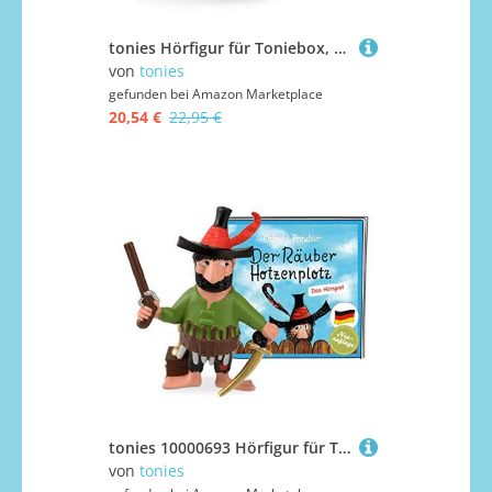
tonies Hörfigur für Toniebox, Disney's Bambi, Hörbuchgeschichte und Songsammlung für Kinder zur Verwendung mit Toniebox-Musikplayer (separat erhältlich)
von
tonies
gefunden bei
Amazon Marketplace
20,54 €
22,95 €
tonies 10000693 Hörfigur für Toniebox, Räuber Hotzenplotz – Der Räuber Hotzenplotz, Hörspiel für Kinder ab 5 Jahren, Spielzeit ca. 111 Minuten
von
tonies