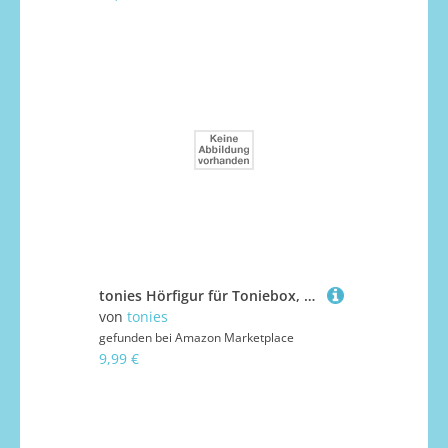
tonies Hörfigur für Toniebox, Book, Kannawoniwasein - Manchmal muss Man einfach verduften, Hörspiel für Kinder ab 10 Jahren, Spielzeit ca. 139 Minuten
von
tonies
gefunden bei
Amazon Marketplace
9,99 €