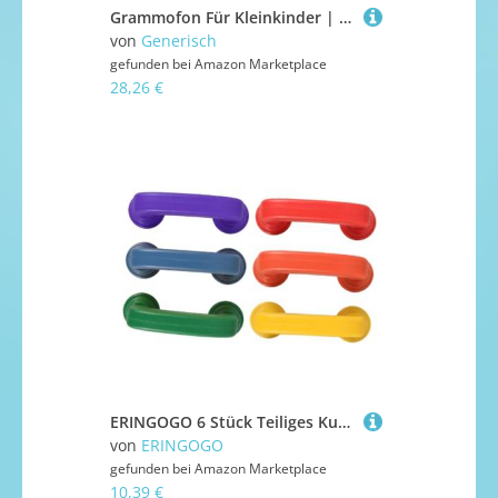
Grammofon Für Kleinkinder | Lernspielzeug Musikmaschine Plattenspieler | Interaktives Sensorisches Spielzeug Mit Geschichten Und Musik | Nostalgisches Lernspielzeug Für Kinder
von
Generisch
gefunden bei
Amazon Marketplace
28,26 €
ERINGOGO 6 Stück Teiliges Kunststoff-lesetelefon Farben Leichtes Flüstertelefon für Erwachsene Akustisches Feedback für Sprachtherapie Robust Waschbar für Unterricht und Sprachförderung
von
ERINGOGO
gefunden bei
Amazon Marketplace
10,39 €