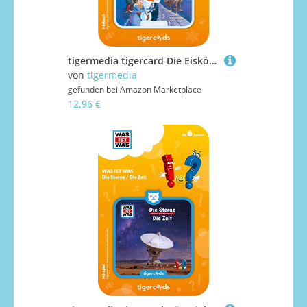
tigermedia tigercard Die Eiskönigin Olaf taut Anna Elsa Hörspiel tigerbox Audioplayer Hörbuch Kindermusik Geschenkidee Einschulung Geburtstag
von
tigermedia
gefunden bei
Amazon Marketplace
12,96 €