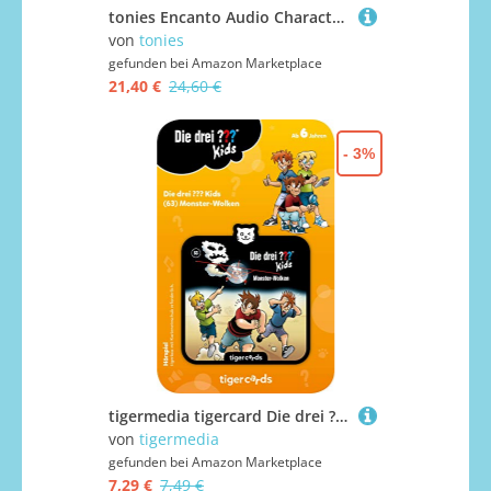
tonies Encanto Audio Character - Encanto Toys, Disney Hörbücher für Kinder
von
tonies
gefunden bei
Amazon Marketplace
21,40 €
24,60 €
- 3%
tigermedia tigercard Die drei ??? Kids Folge 63 Monster Wolken Detektiv Abenteuer tigerbox Hörbox Hörbücher Hörspiele Geschenkidee Einschulung
von
tigermedia
gefunden bei
Amazon Marketplace
7,29 €
7,49 €