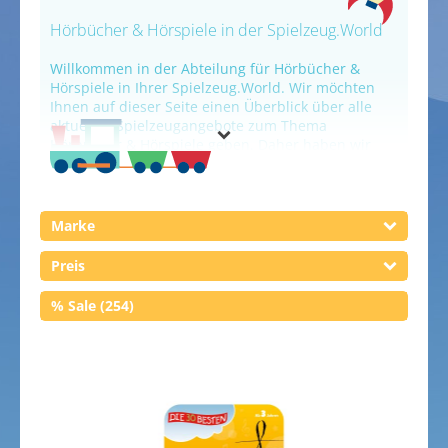
Malbücher
Hörbücher & Hörspiele in der Spielzeug.World
Musik-CDs
Willkommen in der Abteilung für Hörbücher &
Hörspiele in Ihrer Spielzeug.World. Wir möchten
Ihnen auf dieser Seite einen Überblick über alle
aktuellen Spielzeugangebote zum Thema
Hörbücher & Hörspiele geben. Daher haben wir
hier eine ganze Spielzeugwelt rund um das Thema
Hörbücher & Hörspiele zusammengestellt - mit
Produkten von zahlreichen bekannten und
beliebten Spielzeugmarken wie
Tonies
,
tigermedia
Marke
und
Generisch
. Tauchen Sie ein in die
Spielzeug.World, schauen Sie sich um und stöbern
Preis
Sie. Um gezielter zu suchen, können Sie die
Produkte aus dem Bereich Hörbücher & Hörspiele
% Sale (254)
mit Hilfe der Filter weiter einschränken und so
gezielt nach bestimmten Marken, Preiskategorien
oder reduzierten Angeboten suchen. Sollten Sie
nicht fündig werden, können Sie sich auch im
Gesamtsortiment der Abteilung
Bücher, CDs und
DVDs
umsehen. Viel Spaß beim Stöbern, Entdecken
und Spielen!