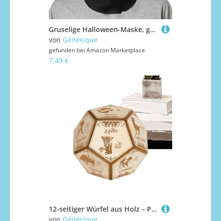
Gruselige Halloween-Maske, gruselige Geistermaske, Horror Evil Ghost Mesh-Maske für ein gruseliges Halloween-Kostüm, gruselige und lustige elastische Gesichtsbedeckung für die Maskerade-Party
von
Générique
gefunden bei
Amazon Marketplace
7,49 €
12-seitiger Würfel aus Holz – Polyedrischer Würfel für Gesellschaftsspiele und Partys – Spielzubehör für Reisen, Zuhause, Schlafsäle, Schulen und Ausflüge
von
Générique