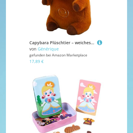
Capybara Plüschtier – weiches Capybara Plüschtier | Capybara Plüschfigur mit Licht, Capybara Kuschelspielzeug mit einstellbarer rhythmischer , weiche Puppen für und Erwachsene
von
Générique
gefunden bei
Amazon Marketplace
17,89 €