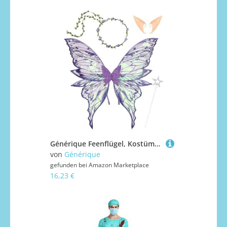
Générique Feenflügel, Kostümzubehör | Schmetterlings- und Engelsflügel-Kostüm für Frauen, Mädchen und Frauen | für Bühne, Hochzeit, Party, Prinzessin, Rollenspiel und Geschenk zum Feiern
von
Générique
gefunden bei
Amazon Marketplace
16,23 €