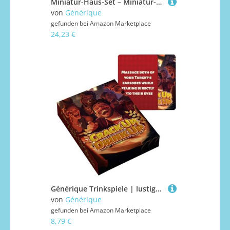
Miniatur-Haus-Set – Miniatur-Hausbau-Set 3D aus Holz mit LED für Jugendliche, Bastelset für Jugendliche und Erwachsene
von
Générique
gefunden bei
Amazon Marketplace
24,23 €
Générique Trinkspiele | lustige Spiele für Erwachsene, gesellschaftliche Aktivität für Männer, Frauen, Familie, Camping und Studenten
von
Générique
gefunden bei
Amazon Marketplace
8,79 €