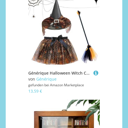
Générique Halloween Witch Costumes For Girls – Zubehör Hexenkostüme mit Besen und Rock für Cosplay | Halloween Cosplay Elastische Outfits für Fotoshootings zum Thema Party L
von
Générique
gefunden bei
Amazon Marketplace
13,59 €