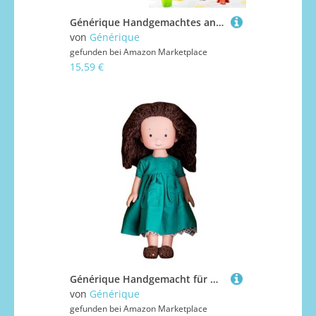
Générique Handgemachtes antikes Kostüm, handgefertigter Mantel im chinesischen Stil | interaktives Kostüm für kulturelle Erziehung, langes Anziehspielzeug, Kleidung
von
Générique
gefunden bei
Amazon Marketplace
15,59 €
Générique Handgemacht für Mädchen, weich, handgefertigt, weiches Mädchentuch mit niedlichem Plüsch, erste für Mädchen, aus Plüsch, verbessert die Fantasie und die Feinmotorik
von
Générique
gefunden bei
Amazon Marketplace