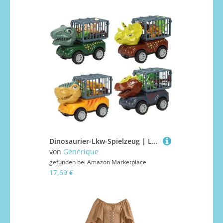
Dinosaurier-Lkw-Spielzeug | Lernspielzeug 4-teilig | Kinderauto für Bauspiele, Park und Outdoor-Aktivitäten Geburtstagsgeschenk
von
Générique
gefunden bei
Amazon Marketplace
17,69 €