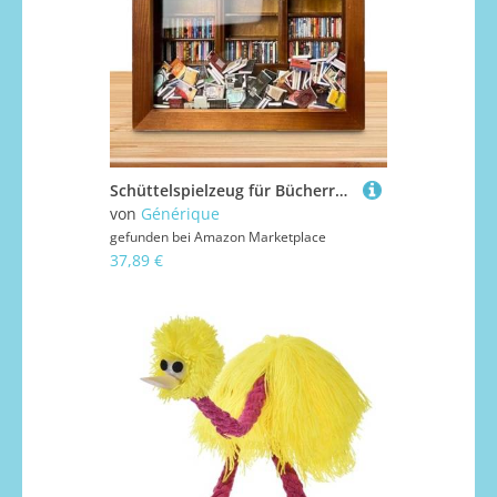
Schüttelspielzeug für Bücherregal, sensorisches Bücherregal, Schüttelregal Ornament aus Holz, Miniatur-Bücherregal, Shake Fidget, Schüttelregal Ornament aus Holz für Zuhause, Schule
von
Générique
gefunden bei
Amazon Marketplace
37,89 €