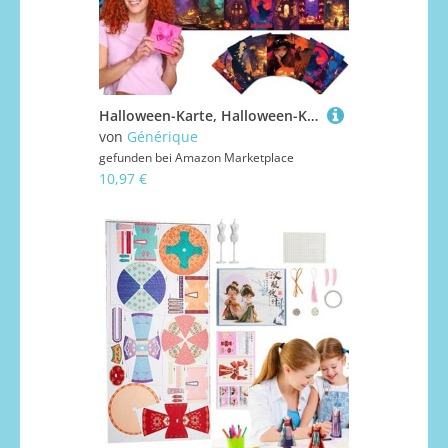
Halloween-Karte, Halloween-Karten – 50 x lustige Grußkarten – verschiedene Postkarten von 4 x 6 Zoll, Grußkarten, leere Notizkarten, Vintage, gruselige Illustrationskarten für i
von
Générique
gefunden bei
Amazon Marketplace
10,97 €