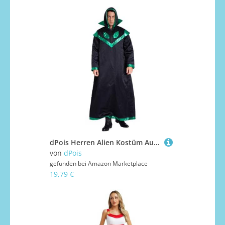
dPois Herren Alien Kostüm Außerirdischer Kostüm Umhang Mantel mit Kapuze Rollenspiel Verkleidung Halloween Fasching Karneval Kostüm Grün 3XL
von
dPois
gefunden bei
Amazon Marketplace
19,79 €