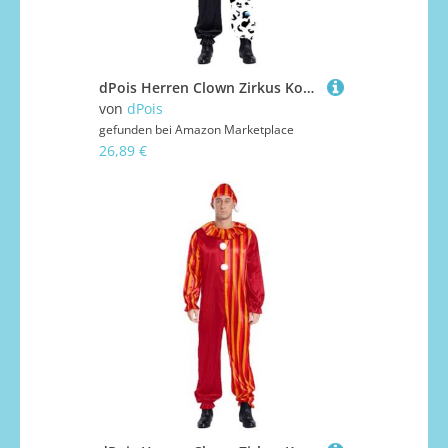
dPois Herren Clown Zirkus Kostüm Einteiler Overall Rüschen Kragen Jumpsuit mit Hut Mütze Halloween Fasching Mottoparty Kostüm Schwarz&Weiß 3XL
von
dPois
gefunden bei
Amazon Marketplace
26,89 €