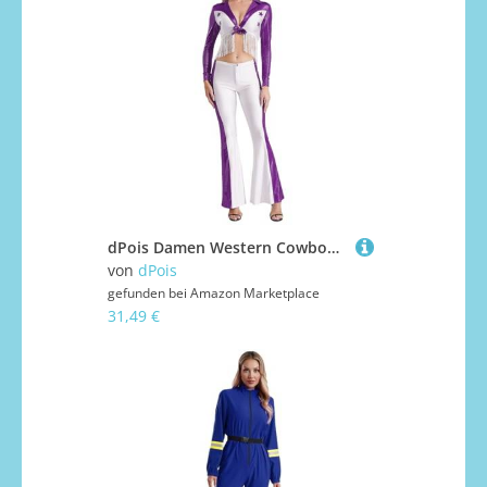
dPois Damen Western Cowboy Kostüm Crop Top Bauchfrei Langarmshirt mit Schlaghose Vintage Hippe Kleidung Fasching Karneval Kostüm Violett XXL
von
dPois
gefunden bei
Amazon Marketplace
31,49 €