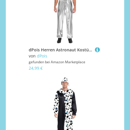
dPois Herren Astronaut Kostüm Glänzend Jumpsuit Ärmellos Overall Raumfahrer Anzug mit Rollkragen Uniform Halloween Fasching Kostüm Silber S
von
dPois
gefunden bei
Amazon Marketplace
24,99 €