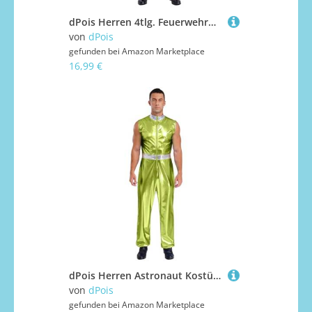
dPois Herren 4tlg. Feuerwehrmann Kostüm Beruf Uniform Cosplay Kostüm Jacke Hose mit Zubehör Erwachsene Fasching Karneval Kostüm Navy blau XL
von
dPois
gefunden bei
Amazon Marketplace
16,99 €
dPois Herren Astronaut Kostüm Glänzend Jumpsuit Ärmellos Overall Raumfahrer Anzug mit Rollkragen Uniform Halloween Fasching Kostüm Leuchtendes Grün S
von
dPois
gefunden bei
Amazon Marketplace