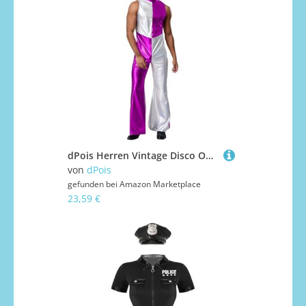
dPois Herren Vintage Disco Outfit Glänzend Jumpsuit Lang Overall Playsuit Ärmellos mit Schlaghose Mottoparty Fasching Kostüm Violett XXL
von
dPois
gefunden bei
Amazon Marketplace
23,59 €