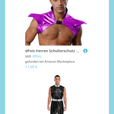
dPois Herren Schulterschutz Metallic Glänzend Oberteil Panzer Rüstung mit Schnalle Halloween Fasching Gothic Punk Kostüm Violett M
von
dPois
gefunden bei
Amazon Marketplace
11,99 €