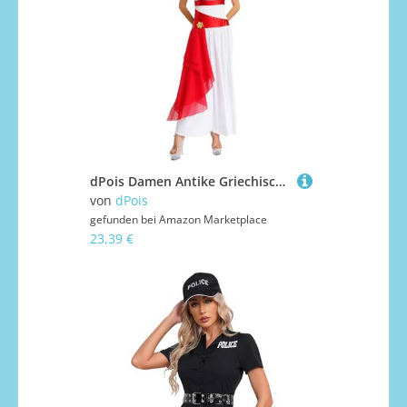
dPois Damen Antike Griechische Göttin Königin Kostüm Lange Toga Kleider Ärmellos Maxikleid Verkleidung Karneval Mottoparty Kostüm Weiß&Rot L
von
dPois
gefunden bei
Amazon Marketplace
23,39 €