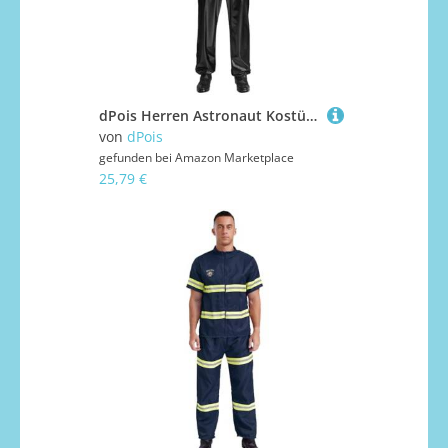
dPois Herren Astronaut Kostüm Glänzend Jumpsuit Ärmellos Overall Raumfahrer Anzug mit Rollkragen Uniform Halloween Fasching Kostüm Schwarz M
von
dPois
gefunden bei
Amazon Marketplace
25,79 €