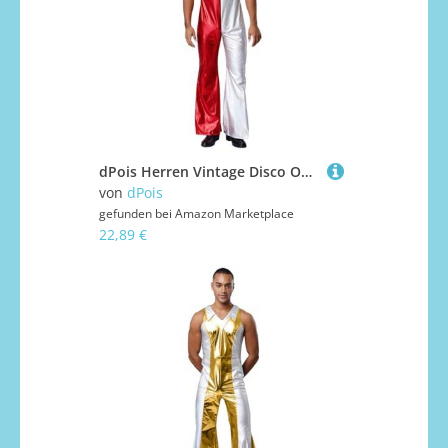
dPois Herren Vintage Disco Outfit Glänzend Jumpsuit Lang Overall Playsuit Ärmellos mit Schlaghose Mottoparty Fasching Kostüm Rot XL
von
dPois
gefunden bei
Amazon Marketplace
22,89 €