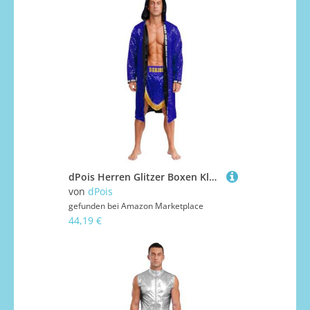
dPois Herren Glitzer Boxen Kleidung Lang Boxermantel Kapuzenmantel mit Boxen Shorts Kampfsport Kickenboxen Thai Boxen Kostüm Mottoparty Blau L
von
dPois
gefunden bei
Amazon Marketplace
44,19 €