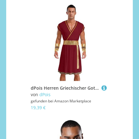
dPois Herren Griechischer Gott Kostüm Toga Robe Ärmellos mit Manschetten Römer Verkleidung Mottoparty Halloween Karneval Kostüm Burgundy M
von
dPois
gefunden bei
Amazon Marketplace
19,39 €