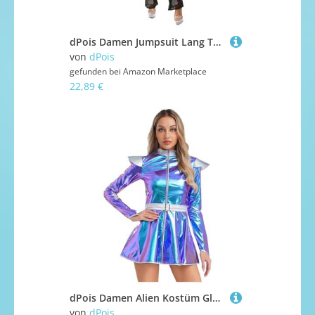
dPois Damen Jumpsuit Lang Transparent Overall Schlager mit Glitzernde Skeleton Muster Halloween Fasching Mottoparty Kostüm Schwarz M
von
dPois
gefunden bei
Amazon Marketplace
22,89 €
dPois Damen Alien Kostüm Glänzend Kleider Langarm A-Linie Partykleid Weltraum Kostüm Cosplay Outfit Halloween Fasching Verkleidung Blau 4XL
von
dPois