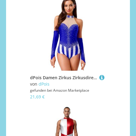
dPois Damen Zirkus Zirkusdirektor Kostüm Glitzer Bodysuit Einteiler Body Leotard mit Handschuhe Mottoparty Fasching Karneval Kostüm Königsblau 3XL
von
dPois
gefunden bei
Amazon Marketplace
21,69 €