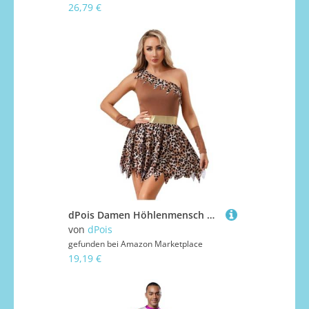
26,79 €
dPois Damen Höhlenmensch Höhlenfrau Kostüm One Shoulder Kleid Leopard Muster Rollenspiel Verkleidung Fasching Halloween Mottoparty Outfit Dunkelbraun M
von
dPois
gefunden bei
Amazon Marketplace
19,19 €