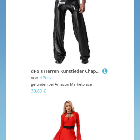
dPois Herren Kunstleder Chaps Lang Hose Pants Cowboy Hose Lang mit Quasten Zipper Hippe Western Kostüm Mottoparty Karneval Schwarz 4XL
von
dPois
gefunden bei
Amazon Marketplace
30,69 €