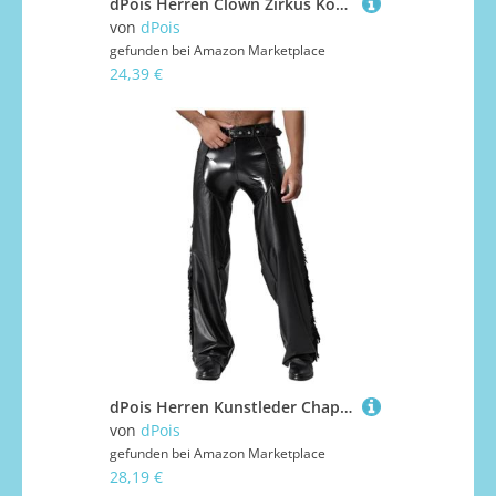
dPois Herren Clown Zirkus Kostüm Einteiler Overall Rüschen Kragen Jumpsuit mit Hut Mütze Halloween Fasching Mottoparty Kostüm Rot&Gelb M
von
dPois
gefunden bei
Amazon Marketplace
24,39 €
dPois Herren Kunstleder Chaps Lang Hose Pants Cowboy Hose Lang mit Quasten Zipper Hippe Western Kostüm Mottoparty Karneval Schwarz XXL
von
dPois
gefunden bei
Amazon Marketplace
28,19 €