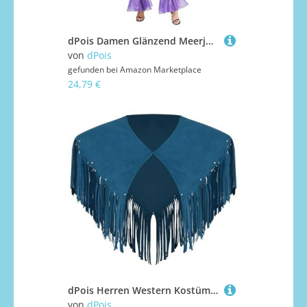
dPois Damen Glänzend Meerjungfrau Kostüm Overall Lang Jumpsuit Ärmellos mit Flared Bottom Cosplay Fasching Karneval Halloween Kostüm Violett L
von
dPois
gefunden bei
Amazon Marketplace
24,79 €
dPois Herren Western Kostüm Cape Kurz Umhang Poncho Wildleder Oberteil mit Quasten Vintage Cowboy Kostüm Mottoparty Karneval Blau XL
von
dPois