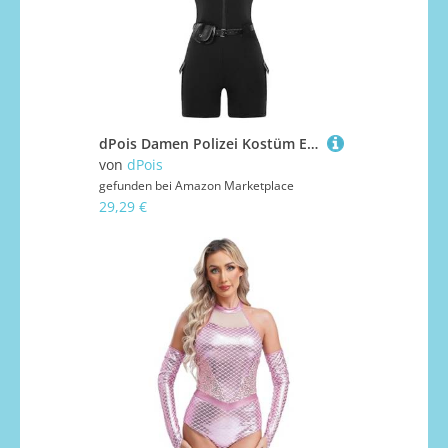
dPois Damen Polizei Kostüm Erwachsene Polizistin Uniform Rollenspiel Cosplay Outfits Kurzarm Overall Body mit Polizeihut Gürtel Börse Halloween Fasching Kostüm Schwarz XL
von
dPois
gefunden bei
Amazon Marketplace
29,29 €