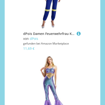
dPois Damen Feuerwehrfrau Kostüm Einteiler Jumpsuit Overall Ganzkörperanzug Arbeitsanzug Uniform Cosplay Outfit Fasching Karneval Kostüm Königsblau XL
von
dPois
gefunden bei
Amazon Marketplace
11,69 €