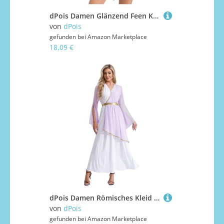
dPois Damen Glänzend Feen Kostüm Neckholder Kleider Kurz Minikleid mit Unregelmäßigem Saum Halloween Mottoparty Fasching Märchen Kostüm Grün M
von
dPois
gefunden bei
Amazon Marketplace
18,09 €
dPois Damen Römisches Kleid Göttin Toga Kostüm Langarm Maxikleid Verkleidung Halloween Fasching Mottoparty Kostüm Lavendel 3XL
von
dPois
gefunden bei
Amazon Marketplace