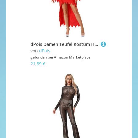
dPois Damen Teufel Kostüm Halloween Vampir Kapuze Kleid Vokuhila Kleider mit Kapuze Gürtel Mottoparty Fasching Kostüm Gothic Punk Kleidung Rot M
von
dPois
gefunden bei
Amazon Marketplace
21,89 €