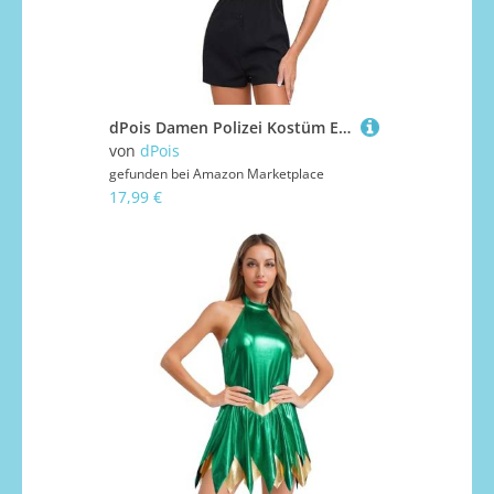
dPois Damen Polizei Kostüm Erwachsene Polizistin Uniform Rollenspiel Cosplay Outfits Kurzarm Overall Body mit Polizeihut Zubehör Halloween Fasching Kostüm Schwarz D S
von
dPois
gefunden bei
Amazon Marketplace
17,99 €