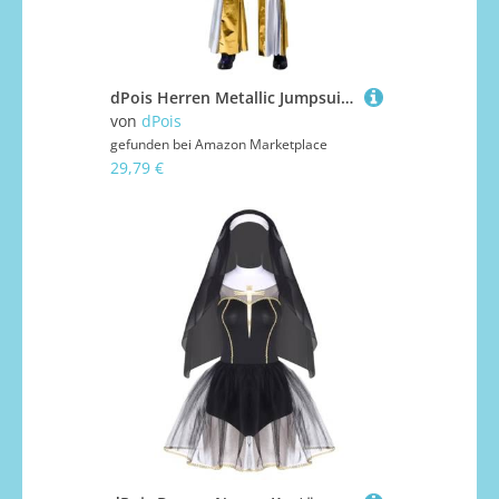
dPois Herren Metallic Jumpsuit Einteiler Hosenazug Ärmellos Overall Farbblock Schlaghose Anzug Vintage Disco Tanz Kostüm Mottoparty Fasching Gold XXL
von
dPois
gefunden bei
Amazon Marketplace
29,79 €