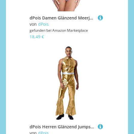
dPois Damen Glänzend Meerjungfrau Kostüm Bodysuit Einteiler Body Overall mit Handschuhe Halloween Fasching Karneval Rollenspiel Kostüm Rosa 3XL
von
dPois
gefunden bei
Amazon Marketplace
18,49 €
dPois Herren Glänzend Jumpsuit Ärmellos Overall Schlager Romper mit Revers Vintage 70er Jahre Disco Kostüm Mottoparty Fasching Silvester Gold XL
von
dPois