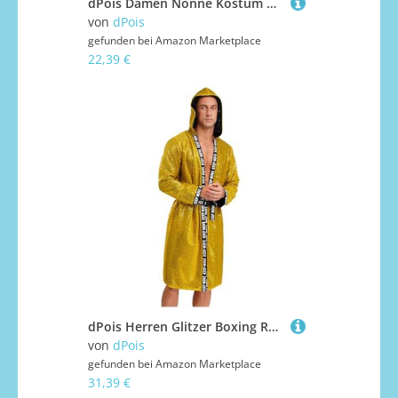
dPois Damen Nonne Kostüm Minikleid Kurz Tutu Kleid mit Schleier Nun Schwester Rollenspiel Kostüm Halloween Fasching Schwarz XL
von
dPois
gefunden bei
Amazon Marketplace
22,39 €
dPois Herren Glitzer Boxing Robe Kimono Langarm Mantel mit Kapuze Cover Up Robe Pailletten Oberteil Muay Thai Kampfsports Training Kleidung Gold XL
von
dPois
gefunden bei
Amazon Marketplace
31,39 €