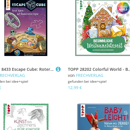
TOPP 8433 Escape Cube: Roter Alarm auf Raumstation Alpha
TOPP 28202 Colorful World - Besinn
FRECHVERLAG
von
FRECHVERLAG
den bei
idee+spiel
gefunden bei
idee+spiel
€
12,99 €