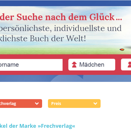
chverlag
Preis
ikel der Marke
»Frechverlag«