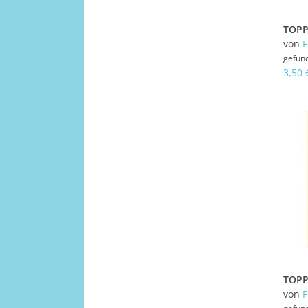
von
gefun
3,50 
von