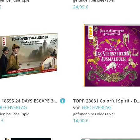
den bei
idee+spiel
gefunden bei
idee+spiel
€
24,99 €
TOPP 18555 24 DAYS ESCAPE 3D-Adventskalender – Sherlock Holmes und das Castle in den Highlands
TOPP 28031 Colorful Spirit - Das Sternzeichen-Ausmalbuch - Ausmalen und entspannen. Über 60 kosmische Motive zum Ausmalen: Sternzeichen, Sonne, Mond und die 
FRECHVERLAG
von
FRECHVERLAG
den bei
idee+spiel
gefunden bei
idee+spiel
 €
14,00 €