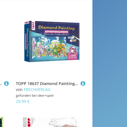
er bist du? Das offizielle Buch zur Show
TOPP 18637 Diamond Painting Adventskalender Glitzerndes Weihnachtsdorf. Mit Material und Werkzeug für 24 Aufsteller
von
FRECHVERLAG
gefunden bei
idee+spiel
29,99 €