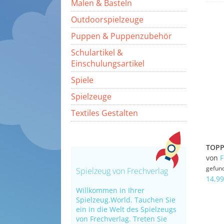
Malen & Basteln
Outdoorspielzeuge
Puppen & Puppenzubehör
Schulartikel &
Einschulungsartikel
Spiele
Spielzeuge
Textiles Gestalten
von
gefun
Spielzeug von Frechverlag
14,99
Willkommen in Ihrer
Spielzeug.World. Tauchen Sie
ein in die Welt des Spielzeugs
von Frechverlag. Treten Sie