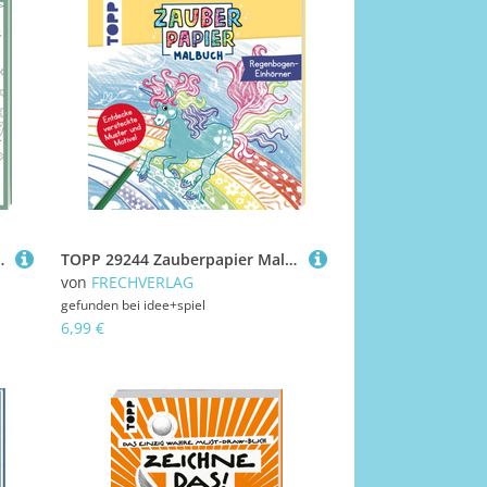
liche Weihnachtszeit
TOPP 29244 Zauberpapier Malbuch Regenbogen-Einhörner
von
FRECHVERLAG
gefunden bei
idee+spiel
6,99 €