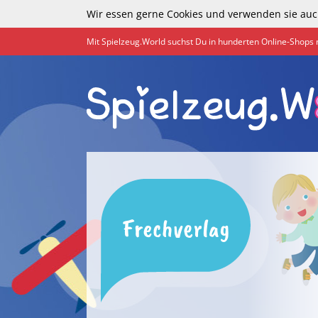
Wir essen gerne Cookies und verwenden sie auc
Mit Spielzeug.World suchst Du in hunderten Online-Shops 
Frechverlag