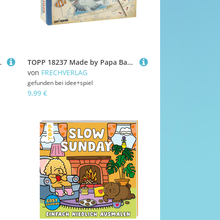
ppen und Blutopfern
TOPP 18237 Made by Papa Bastel-Set Hai-Alarm Anleitung und Material für einen super-coolen schwimmenden Hai
von
FRECHVERLAG
gefunden bei
idee+spiel
9,99 €