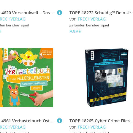
TOPP 4620 Vorschulwelt - Das 1-2-3-Stickerbuch - Zahlen | Kraft, Melanie
TOPP 18272 Schuldig?! Dein Urteil entscheidet - Explosive
FRECHVERLAG
von
FRECHVERLAG
den bei
idee+spiel
gefunden bei
idee+spiel
€
9,99 €
TOPP 4961 Verbastelbuch Ostern
TOPP 18265 Cyber Crime Files - Fallakte: Das Geheimn
FRECHVERLAG
von
FRECHVERLAG