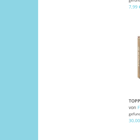
gefun
7,99 
von
gefun
30,00