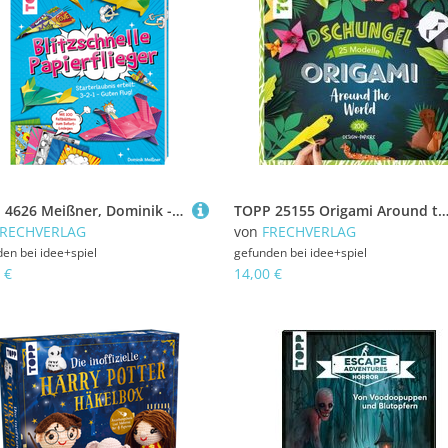
TOPP 4626 Meißner, Dominik - Blitzschnelle Papierflieger
TOPP 25155 Origami Around the World - Dsch
FRECHVERLAG
von
FRECHVERLAG
den bei
idee+spiel
gefunden bei
idee+spiel
 €
14,00 €