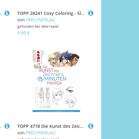
 Mischung. Krimispiel in 50 Karten | Pieper, Hans
TOPP 28241 Cosy Coloring - Slow Sunday
von
FRECHVERLAG
gefunden bei
idee+spiel
9,99 €
is der Hackerin | Pieper, Hans
TOPP 4778 Die Kunst des Zeichnens 15 Minuten Manga
von
FRECHVERLAG