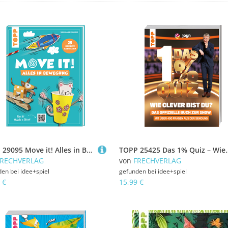
TOPP 29095 Move it! Alles in Bewegung - 25 verrückte Basteleien
TOPP 25425 Das 1% Quiz – Wie clev
FRECHVERLAG
von
FRECHVERLAG
den bei
idee+spiel
gefunden bei
idee+spiel
 €
15,99 €