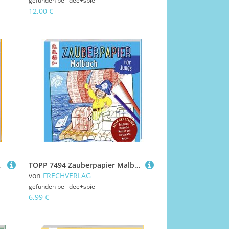
gefunden bei
idee+spiel
12,00 €
vi | frechverlag
TOPP 7494 Zauberpapier Malbuch für Jungs
von
FRECHVERLAG
gefunden bei
idee+spiel
6,99 €