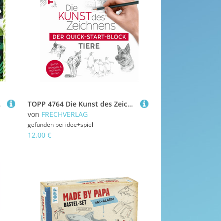
ungel
TOPP 4764 Die Kunst des Zeichnens Tiere. Der Quick-Start-Block - Sofort loslegen und mühelos lernen
von
FRECHVERLAG
gefunden bei
idee+spiel
12,00 €