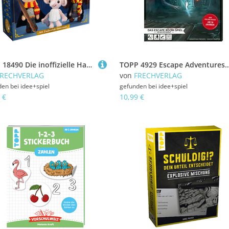
TOPP 18490 Die inoffizielle Harry Potter Häkelbox
TOPP 4929 Escape Adventures HORROR - Von Voodoopu
FRECHVERLAG
von
FRECHVERLAG
den bei
idee+spiel
gefunden bei
idee+spiel
 €
10,99 €