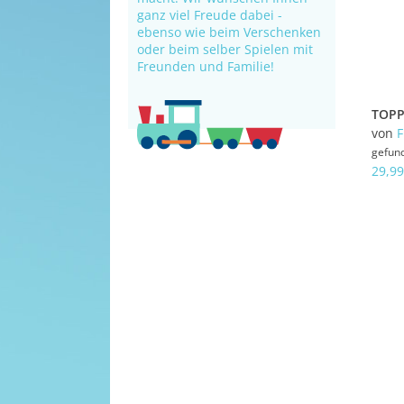
ganz viel Freude dabei -
ebenso wie beim Verschenken
oder beim selber Spielen mit
Freunden und Familie!
von
gefun
29,99