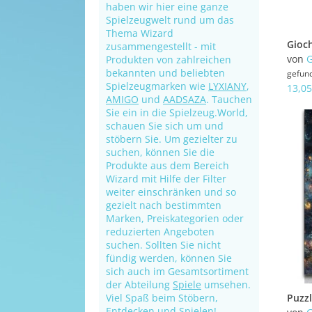
haben wir hier eine ganze
Spielzeugwelt rund um das
Thema Wizard
zusammengestellt - mit
von
G
Produkten von zahlreichen
bekannten und beliebten
gefun
Spielzeugmarken wie
LYXIANY
,
13,05
AMIGO
und
AADSAZA
. Tauchen
Sie ein in die Spielzeug.World,
schauen Sie sich um und
stöbern Sie. Um gezielter zu
suchen, können Sie die
Produkte aus dem Bereich
Wizard mit Hilfe der Filter
weiter einschränken und so
gezielt nach bestimmten
Marken, Preiskategorien oder
reduzierten Angeboten
suchen. Sollten Sie nicht
fündig werden, können Sie
sich auch im Gesamtsortiment
der Abteilung
Spiele
umsehen.
Viel Spaß beim Stöbern,
Entdecken und Spielen!