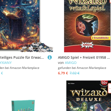
1000-teiliges Puzzle für Erwachsene und Jugendliche, Cosmic Wizard-Spielzeug, intellektuelles Spiel zur Heimdekoration, für Kinder ab 14 Jahren, 50x75cm
AMIGO Spiel + Freizeit 01958 Wizard Würfelspiel Ersatzblock
YXIANY
von
AMIGO
den bei
Amazon Marketplace
gefunden bei
Amazon Marketplace
 €
6,79 €
7,02 €