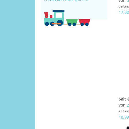
von
G
gefun
17,02
von
2
gefun
18,99