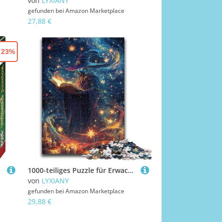
von
LYXIANY
gefunden bei
Amazon Marketplace
27,88 €
- 23%
1000-teiliges Puzzle für Erwachsene und Jugendliche, Cosmic Wizard-Spielzeug, intellektuelles Spiel zur Heimdekoration, für Kinder ab 14 Jahren, 50x75cm
von
LYXIANY
gefunden bei
Amazon Marketplace
29,88 €