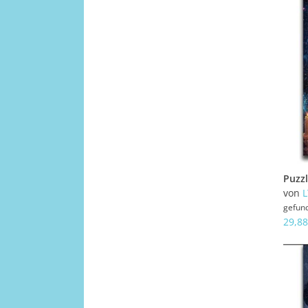
von
L
gefun
29,88