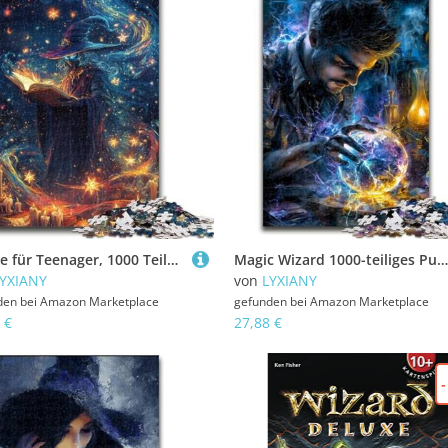
Puzzle für Teenager, 1000 Teile, Cosmic Wizard, anspruchsvolles Spiel und Familienspiel, Wanddekoration, einzigartige Geburtstags, 50x75cm
Magic Wizard 1000-teiliges Puzzle für Erwachsene und Jugendliche ab 14 Jahren, Spiel, Wanddekoration, einzigartige Geschenke zum Geburtstag und zu Weihnachten (50x75cm)
YXIANY
von
LYXIANY
den bei
Amazon Marketplace
gefunden bei
Amazon Marketplace
 €
27,88 €