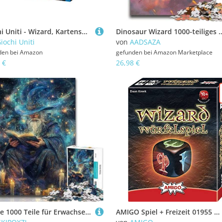
Giochi Uniti - Wizard, Kartenspiel, 3-6 Spieler, ab 10 Jahren, italienische Ausgabe, GU733
Dinosaur Wizard 1000-teiliges Puzzle für Teenager, anspruchsvolles Spiel und Familienspaß mit vollständ
iochi Uniti
von
AADSAZA
den bei
Amazon
gefunden bei
Amazon Marketplace
 €
26,98 €
Puzzle 1000 Teile für Erwachsene und Jugendliche, Cosmic Wizard, anspruchsvolles Spiel und Lernspiel für die ganze Familie zum Geburtstag, Weihnachten, 38x26cm
AMIGO Spiel + Freizeit 01955 Wizard Würfelspiel, Mehrfarbig, Bunt