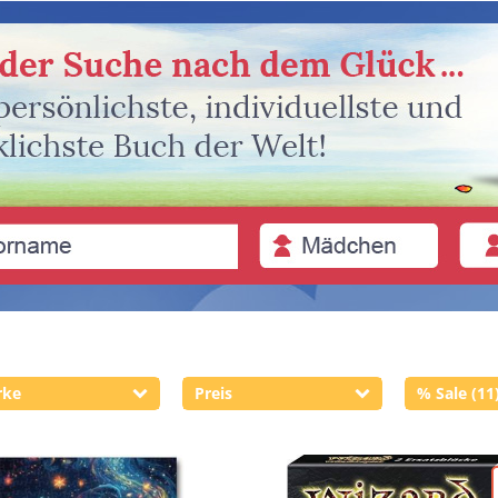
rke
Preis
% Sale (11