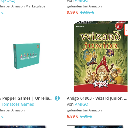
KJPOXZJ
von
AMIGO
den bei
Amazon Marketplace
gefunden bei
Amazon
 €
9,99 €
10,99 €
Salt & Pepper Games | Unreliable Wizard | Karten-Brettspiel | Solitär-Spiel, um EIN Zauberer zu Werden und Helden zu entfesseln | 1 Spieler | Spanisch und Englisch
Amigo 01903 - Wizard Junior, Mehrfarbig, Einheitsgröße, 8+ Jahre
 Tomatoes Games
von
AMIGO
den bei
Amazon
gefunden bei
Amazon
 €
6,89 €
8,99 €