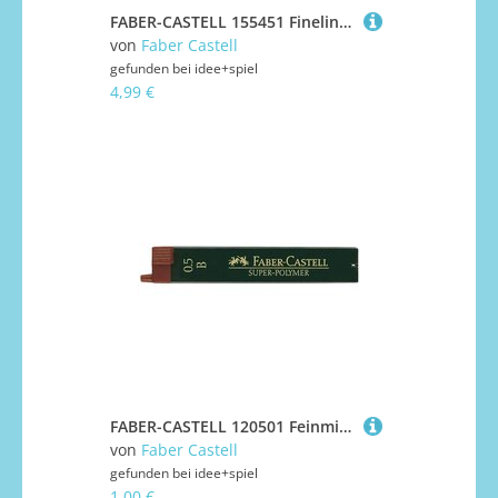
FABER-CASTELL 155451 Fineliner BROADPEN 1554 blau
von
Faber Castell
gefunden bei
idee+spiel
4,99 €
FABER-CASTELL 120501 Feinmine SUPER POLYMER 0,5mm B
von
Faber Castell
gefunden bei
idee+spiel
1,00 €