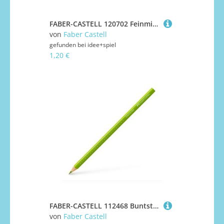
FABER-CASTELL 120702 Feinmine SUPER POLYMER 0,7mm 2B
von
Faber Castell
gefunden bei
idee+spiel
1,20 €
FABER-CASTELL 112468 Buntstift Colour Grip maigrün
von
Faber Castell