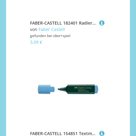
FABER-CASTELL 182401 Radierer SLEEVE rot/blau
von
Faber Castell
gefunden bei
idee+spiel
3,09 €
FABER-CASTELL 154851 Textmarker TEXTLINER Superfluorescent 48 blau