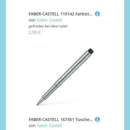
FABER-CASTELL 110142 Farbstift Polychromos Farbe 142 krapplack
von
Faber Castell
gefunden bei
idee+spiel
2,99 €
FABER-CASTELL 167351 Tuschestift Pitt Artist Pen Farbe 251 silber
von
Faber Castell