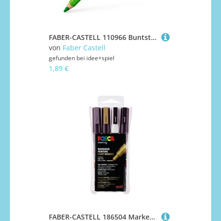
FABER-CASTELL 110966 Buntstift Jumbo Grip grasgrün
von
Faber Castell
gefunden bei
idee+spiel
1,89 €
FABER-CASTELL 186504 Marker UNI POSCA PC-3M 4er Set