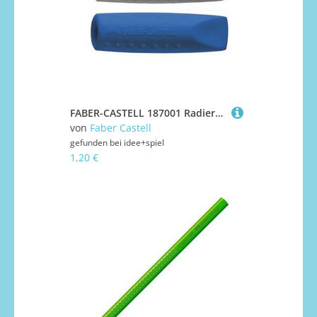
FABER-CASTELL 187001 Radiergummi Grip 2001 eraser cap 2-er Set sortiert grau/rot/blau
von
Faber Castell
gefunden bei
idee+spiel
1,20 €