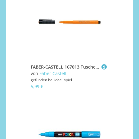
FABER-CASTELL 167013 Tuschestift Pitt Artist Pen S Farbe 113 lasurorange
von
Faber Castell
gefunden bei
idee+spiel
5,99 €