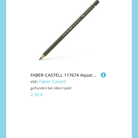
FABER-CASTELL 117674 Aquarellstift A.Dürer Farbe 174 chromoxydgrün stumpf
von
Faber Castell
gefunden bei
idee+spiel
2,39 €