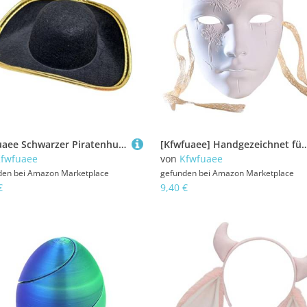
Kfwfuaee Schwarzer Piratenhut, lustige Party-Kostümkappen, breite Krempe, für Halloween, Verkleidungen, Partys, Kostüm-Zubehör, Hut
[Kfwfuaee] Handgezeichnet für Frauen Männer Maskerade Cosplay Maskerad
fwfuaee
von
Kfwfuaee
den bei
Amazon Marketplace
gefunden bei
Amazon Marketplace
€
9,40 €