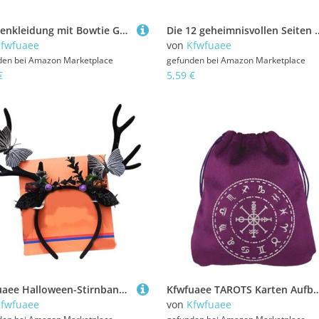
Puppenkleidung mit Bowtie Generation, 17 cm
Die 12 geheimnisvollen Seiten von 3lots sind für die Führung des S
fwfuaee
von
Kfwfuaee
den bei
Amazon Marketplace
gefunden bei
Amazon Marketplace
€
5,59 €
Kfwfuaee Halloween-Stirnband-Dekorationen für Damen und Mädchen, Kostüm, Haarband, Zubehör, Cosplay, Party, Schule, Veranstaltung, Halloween, Aufführungen, Zubehör, Kinder
Kfwfuaee TAROTS Karten Aufbewahrungsbeutel Mit Zeichnungsstrings Dices Holder Organisatoren Schmuck Dices Beutel Geschenke Verp
fwfuaee
von
Kfwfuaee