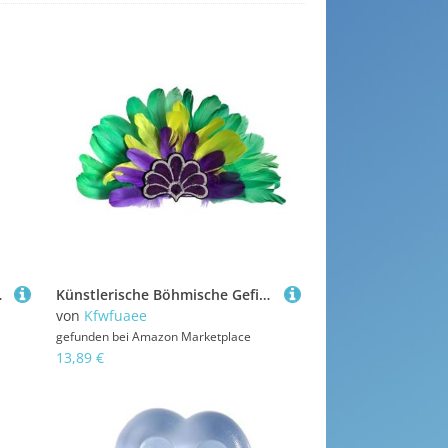
nder, Vintage, Wind, Winter
Künstlerische Böhmische Gefiederte Kronen Mit Verstellbarem Band Kulturfest Accessoire Für Partys Und Fotografie Federkopfschmuck Für Fotoshooting
von
Kfwfuaee
gefunden bei
Amazon Marketplace
13,89 €