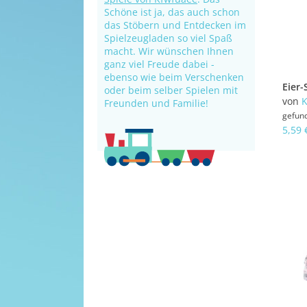
Schöne ist ja, das auch schon
das Stöbern und Entdecken im
Spielzeugladen so viel Spaß
macht. Wir wünschen Ihnen
ganz viel Freude dabei -
ebenso wie beim Verschenken
oder beim selber Spielen mit
von
K
Freunden und Familie!
gefun
5,59 