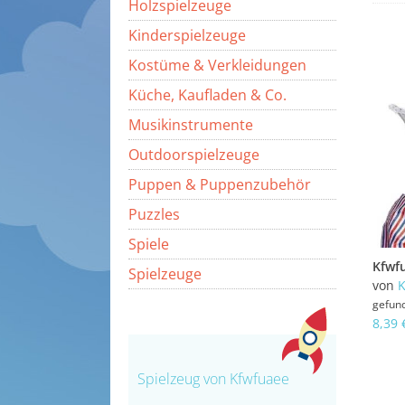
Holzspielzeuge
Kinderspielzeuge
Kostüme & Verkleidungen
Küche, Kaufladen & Co.
Musikinstrumente
Outdoorspielzeuge
Puppen & Puppenzubehör
Puzzles
Spiele
Spielzeuge
von
K
gefun
8,39 
Spielzeug von Kfwfuaee