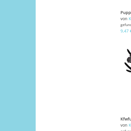
von
K
gefun
9,47 
von
K