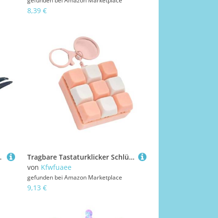
gefunden bei
Amazon Marketplace
8,39 €
 Ethnische Haar Accessoires Party
Tragbare Tastaturklicker Schlüsselbund Stress Relief Spielzeug Mit 9 Abnehmbaren Taste Rekonfigurierbares Spielzeug Für Erwachsene Und Kinder Mechanische Tastatur Keychain
von
Kfwfuaee
gefunden bei
Amazon Marketplace
9,13 €