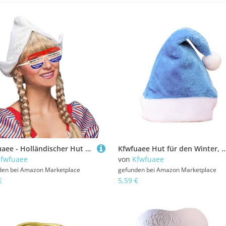
Kfwfuaee - Holländischer Hut aus weißer Spitze mit Schattenglas, niederländischer Kopfschmuck für Frauen, Feiertagsfeier, Cosplay-Events
Kfwfuaee Hut für den Winter, weich, breit, warm, Weihnachten, Weihnachtsmann, Samt, mehrfarbig, für Erwachsene und Ki
fwfuaee
von
Kfwfuaee
den bei
Amazon Marketplace
gefunden bei
Amazon Marketplace
€
5,59 €