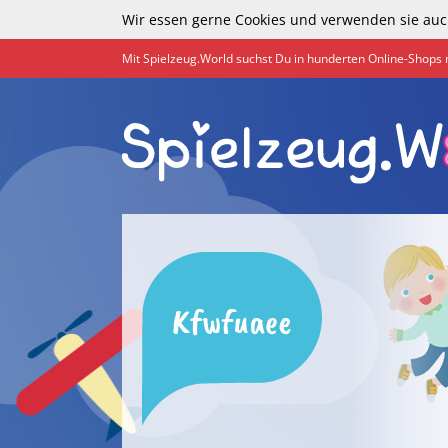
Wir essen gerne Cookies und verwenden sie auc
Mit Spielzeug.World suchst Du in hunderten Online-Shops 
Kfwfuaee