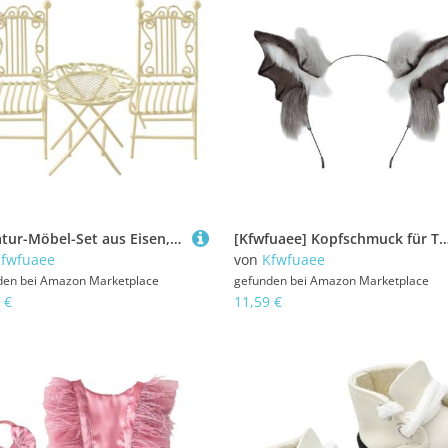
Miniatur-Möbel-Set aus Eisen, handgefertigt, mit Beistelltisch und Stuhl, 1/12 Puppen, Modell Garten, Terrasse, Szene, Ausstellungszubehör
[Kfwfuaee] Kopfschmuck für Themenveranstaltungen, Bloodsucker, Bademütze, Festival, Festival, Anime, Themen-Even
fwfuaee
von
Kfwfuaee
den bei
Amazon Marketplace
gefunden bei
Amazon Marketplace
 €
11,59 €