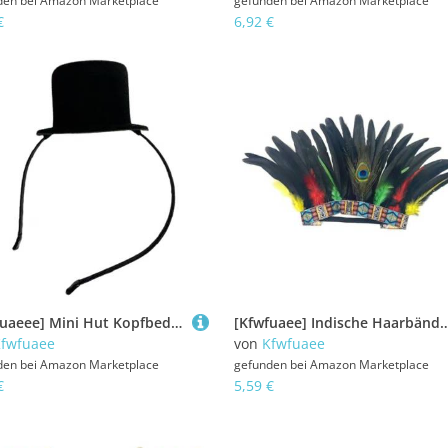
den bei
Amazon Marketplace
gefunden bei
Amazon Marketplace
€
6,92 €
[Kfwfuaeee] Mini Hut Kopfbedeckung Stirnband Teeparty 20er Jahre Kostüm Zubehör
[Kfwfuaee] Indische Haarbänder Karneval Feier Stirnband Fatz Federtag Harfe Performance
fwfuaee
von
Kfwfuaee
den bei
Amazon Marketplace
gefunden bei
Amazon Marketplace
€
5,59 €