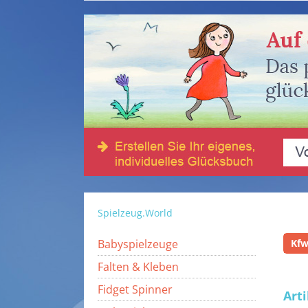
Spielzeug.World
Babyspielzeuge
Kfw
Falten & Kleben
Fidget Spinner
Art