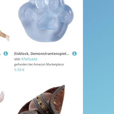
e Halloween Dekoration Foto
Eisblock, Demonstrantenspielzeug, transparent, weich, elastisch, Handspielzeug, Neuheit, Scherzartikel
von
Kfwfuaee
gefunden bei
Amazon Marketplace
5,59 €