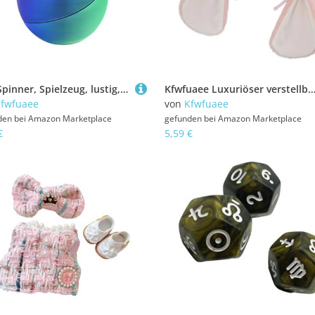
Eier-Spinner, Spielzeug, lustig, bedruckt, für Schüler, Entspannung der Hände und Feier zum Thema Ostern, Geschenkkorb
Kfwfuaee Luxuriöser verstellbarer Hut mit Ziegenohren für
fwfuaee
von
Kfwfuaee
den bei
Amazon Marketplace
gefunden bei
Amazon Marketplace
€
5,59 €