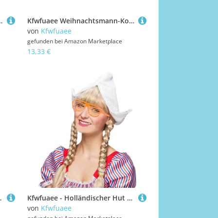
chicksalserzählens und spirituellen Praktiken konzipiert
Kfwfuaee Weihnachtsmann-Kostüm Weihnachtsoutfit Weihnachtskostüm Zubehör Stiefel C Overs Ledergürtel Weihnachtsmann Stiefel Manschetten
von
Kfwfuaee
gefunden bei
Amazon Marketplace
13,33 €
ackungstasche Deckhalter Zeichnungsstring Beutel
Kfwfuaee - Holländischer Hut aus weißer Spitze mit Schattenglas, niederländischer Kopfschmuck für Frauen, Feiertagsfeier, Cosplay-Events
von
Kfwfuaee