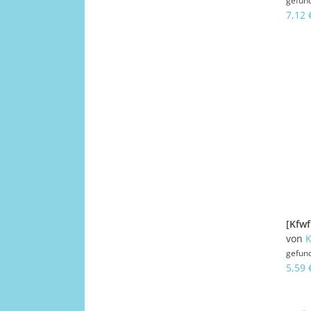
gefun
7,12 
von
K
gefun
5,59 