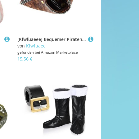
 Thema
[Kfwfuaeee] Bequemer Piratenhut aus PU-Leder für Männer Erwachsene Halloween-Kostüm-Zubehör Tricon-Kostüm Gothic Cosplay Hut
von
Kfwfuaee
gefunden bei
Amazon Marketplace
15,56 €