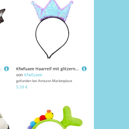
ts, Haarspangen, Ohrclips
Kfwfuaee Haarreif mit glitzernden Pailletten für Mädchen, Geburtstagsparty, Geburtstagsparty, Haar-Accessoires
von
Kfwfuaee
gefunden bei
Amazon Marketplace
5,59 €