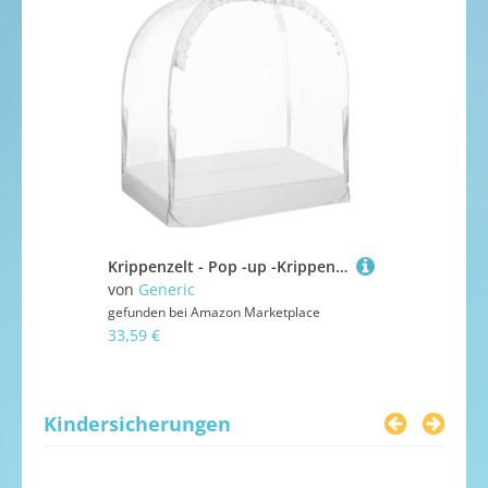
Krippenzelt - Pop -up -Krippenabdeckung, Maschenüberdach, Atmungsaktive Bettwache | Stahlrahmen Kleinkindzelt Mit Anti-Schutz Für Kindergärtenzimmer Reisen Kinder Innenbereich Freien Fr
von
Generic
von
HUSHU
gefunden bei
Amazon Marketplace
gefunden bei
33,59 €
22,99 €
Kindersicherungen