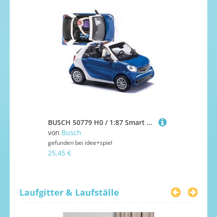
BUSCH 50779 H0 / 1:87 Smart Fortwo Cabrio Fahrerin / Kindersicherung, 2015
von
Busch
von
Mein K
gefunden bei
idee+spiel
gefunden bei
25,45 €
39,95 €
Laufgitter & Laufställe