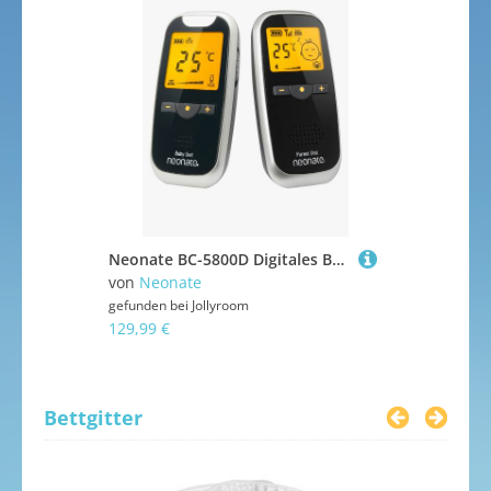
Neonate BC-5800D Digitales Babyphone
von
Neonate
von
Neonat
gefunden bei
Jollyroom
gefunden bei
129,99 €
99,99 €
Bettgitter