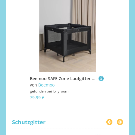
Beemoo SAFE Zone Laufgitter 90x90 cm, Black
von
Beemoo
von
BabyD
gefunden bei
Jollyroom
gefunden bei
79,99 €
59,99 €
Schutzgitter