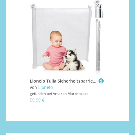
Lionelo Tulia Sicherheitsbarriere - Breite bis 140 cm, ClipGuard-Schloss, UV-beständig, Keine Stolpergefahr, SGS-Zertifiziert, Aufrollfunktion, Leicht und Tragbar, Kinder- und Haustiersicher
von
Lionelo
von
Lionelo
gefunden bei
Amazon Marketplace
gefunden bei
59,99 €
59,99 €