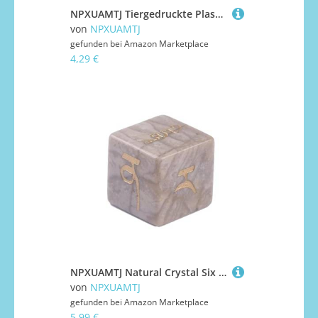
NPXUAMTJ Tiergedruckte Plastik Halbe Gesichtsmaske Für Halloween Cosplay Bequeme Tragenfreundlicher Party Styling Accessoires Kinder Sichere Tierdruckmaske
von
NPXUAMTJ
gefunden bei
Amazon Marketplace
4,29 €
NPXUAMTJ Natural Crystal Six Sided Dices Mult Table Game Round Corner Rollenspiele Brettspielzubehör Mult Table Zubehör Für Rollenspiele
von
NPXUAMTJ
gefunden bei
Amazon Marketplace
5,99 €