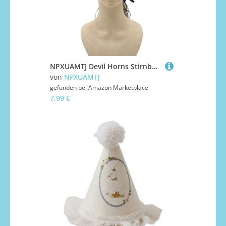
NPXUAMTJ Devil Horns Stirnband Halloween Cosplay Kostüm Accessoires Party Dressing Kopfspeise Haarzubehör Für Frauen Männer Teufel Hörner Stirnband
von
NPXUAMTJ
gefunden bei
Amazon Marketplace
7,99 €