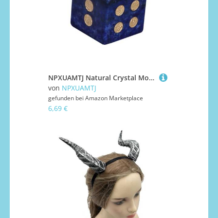
NPXUAMTJ Natural Crystal Moll Side Rollenspieltischspiel Dices Sechs Runde Ecke Mahjong Accessoires Mult Table Zubehör Für Rollenspiele
von
NPXUAMTJ
gefunden bei
Amazon Marketplace
6,69 €