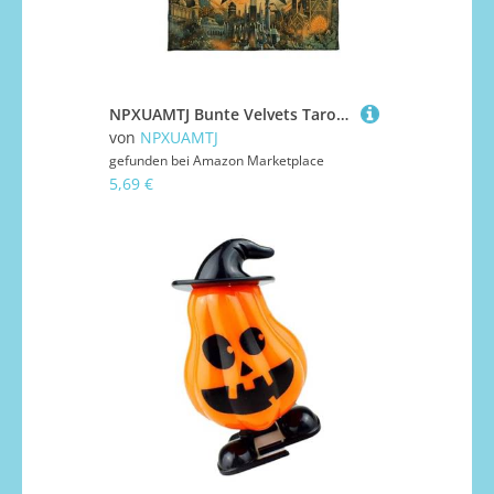
NPXUAMTJ Bunte Velvets Tarots Stoff Lesen Tragbare Spiele Easy Cleaning Tischdecke Tischabdeckung Tischdecke
von
NPXUAMTJ
gefunden bei
Amazon Marketplace
5,69 €