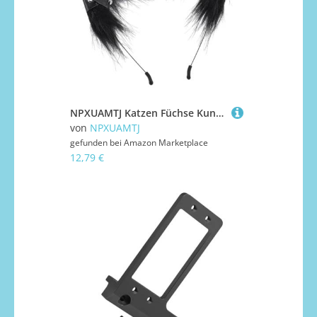
NPXUAMTJ Katzen Füchse Kunstpelze Ohren Stirnband Halloween Kostüm Cosplay Kostüm Handgefertigtes Pelziges Tierhaar Hoop Kid Erwachsener Katzen Füchse Wolf Stirnband Und Schwanz
von
NPXUAMTJ
gefunden bei
Amazon Marketplace
12,79 €