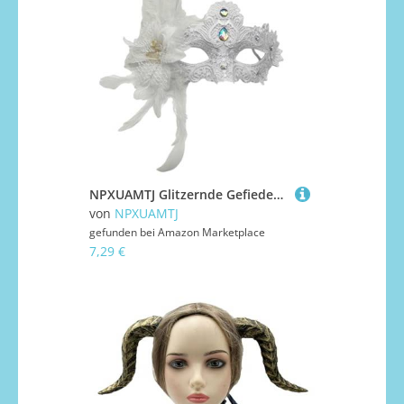
NPXUAMTJ Glitzernde Gefiederte Plastik Gesichtsbedeckung Für Halloween Partys Die Einfach Zu Kostümmaske Mit Strasssteinen Dekoration Zeitgenössische Halbgesichtsmaske Tragen
von
NPXUAMTJ
gefunden bei
Amazon Marketplace
7,29 €