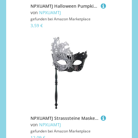
NPXUAMTJ Halloween Pumpkin Wind Up Toy Clockwork Witch Spielzeug Walking Kürbisse Windup Clocks Spielzeug Goody Bag Füllstoffe Halloween Party Bevorzugt Goodies Bag Füllstoffe
von
NPXUAMTJ
gefunden bei
Amazon Marketplace
3,59 €
NPXUAMTJ Strasssteine ​​Maskerade Maske Frauen Venezianer Masque Party/Ball Prom/Hochzeit/Wanddekoration Mardi Gras Kostüm Masquerade
von
NPXUAMTJ
gefunden bei
Amazon Marketplace
12,09 €