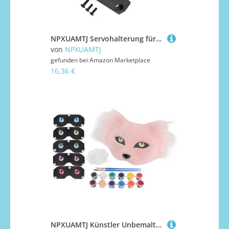
NPXUAMTJ Servohalterung für ferngesteuerte Rockcrawler, reduziert Achsenzentrum, verbessert Teile, Servohalterung für ferngesteuerte Crawler
von
NPXUAMTJ
gefunden bei
Amazon Marketplace
16,36 €
NPXUAMTJ Künstler Unbemalten Katzen Gesichtsmaske Und Pelzig