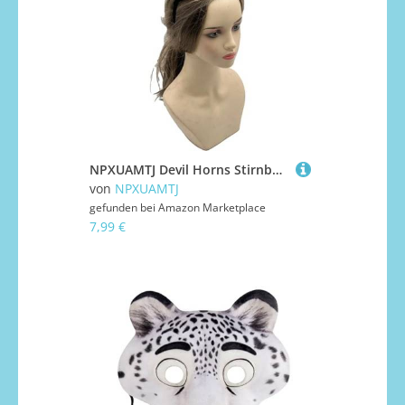
NPXUAMTJ Devil Horns Stirnband Halloween Cosplay Kostüm Accessoires Party Dressing Kopfspeise Haarzubehör Für Frauen Männer Teufel Hörner Stirnband
von
NPXUAMTJ
gefunden bei
Amazon Marketplace
7,99 €