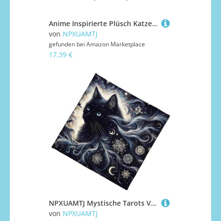
Anime Inspirierte Plüsch Katzenohr Stirnband Mode Haardekoration Für Kostüme Halloween Daily Fashion Wear Anime Themed Party Accessoires
von
NPXUAMTJ
gefunden bei
Amazon Marketplace
17,39 €
NPXUAMTJ Mystische Tarots Velvets Stofftischabdeckung Samtes Waschkultiges Okkult Dekoration Für Low Wartung Reinigungsmaschinen Waschbares Tarotentuch
von
NPXUAMTJ