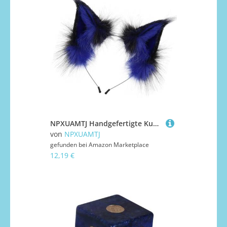
NPXUAMTJ Handgefertigte Kunstpelze Füchse Wolf Ohren Stirnband Halloween Weihnachts Cosplay Kostümzubehör Pelzige Tierhaar Hoop Katzen Füchse Wolf Stirnband Und Schwanz
von
NPXUAMTJ
gefunden bei
Amazon Marketplace
12,19 €