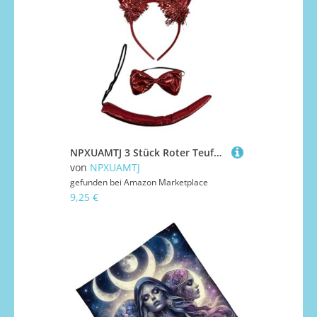
NPXUAMTJ 3 Stück Roter Teufel Kostüm Zubehör Stirnbänder Schleifen Krawatten Schwänze für Cosplay Geburtstag Party Themen Roter Teufel Kostüm Zubehör
von
NPXUAMTJ
gefunden bei
Amazon Marketplace
9,25 €