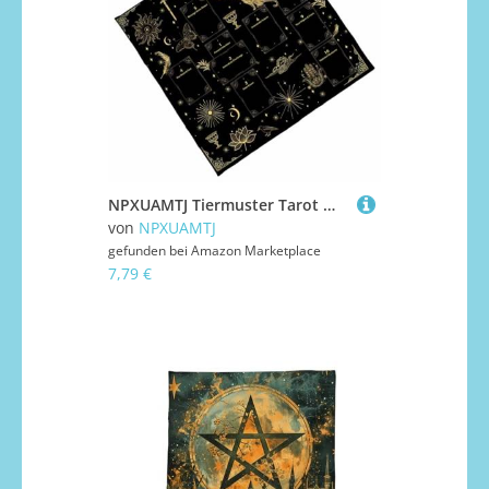
NPXUAMTJ Tiermuster Tarot Meditationen Abdeckung Faltbare Samt Tarots Stoff Raum Effizientes Starkes Design Für Den Reisen Geeignet Für Reisen Verwenden Sie Wahrsager Tisch Tuch
von
NPXUAMTJ
gefunden bei
Amazon Marketplace
7,79 €