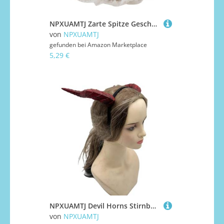
NPXUAMTJ Zarte Spitze Geschnittene Entlein/Blumenpartyhut Mit Gummiband Und Ball Für Partys Weiße Entengeburtstagsfeier
von
NPXUAMTJ
gefunden bei
Amazon Marketplace
5,29 €
NPXUAMTJ Devil Horns Stirnband Halloween Cosplay Kostüm Accessoires Party Dressing Kopfspeise Haarzubehör Für Frauen Männer Teufel Hörner Stirnband
von
NPXUAMTJ