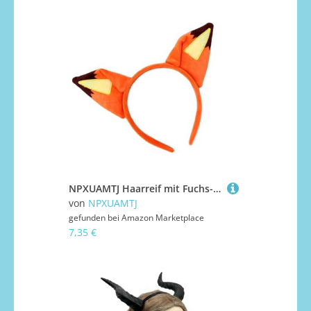
NPXUAMTJ Haarreif mit Fuchs-Ohren, weich, elastisch, modisches Haarteil für Cosplay, Party, Kostüm, Rollenspiel, Erwachsene, Kinder, verstellbares Stirnband für Kostümpartys
von
NPXUAMTJ
gefunden bei
Amazon Marketplace
7,35 €