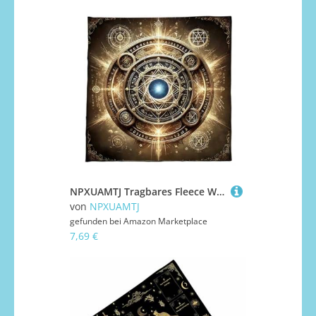
NPXUAMTJ Tragbares Fleece Wahrsager Tuch 3 Größen 50-75 cm Okkultes Muster Maschinengewässer
von
NPXUAMTJ
gefunden bei
Amazon Marketplace
7,69 €