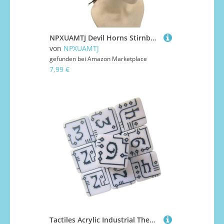
NPXUAMTJ Devil Horns Stirnband Halloween Cosplay Kostüm Accessoires Party Dressing Kopfspeise Haarzubehör Für Frauen Männer Teufel Hörner Stirnband
von
NPXUAMTJ
gefunden bei
Amazon Marketplace
7,99 €
Tactiles Acrylic Industrial Themed Number Dices PRECISIONS BEBALLTE Dices FÜR ROLLEplaying Und Klassenzimmer Lernfeier Accessoires