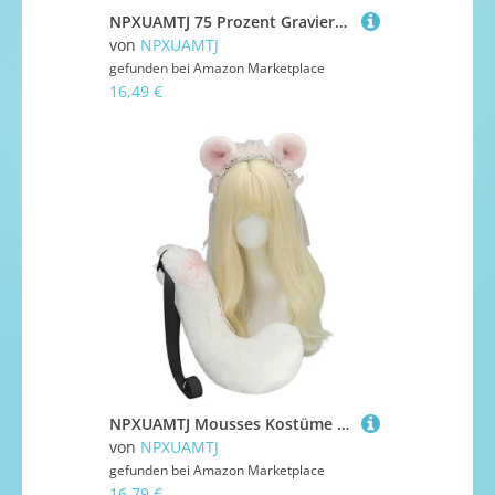
NPXUAMTJ 75 Prozent Gravierte Bingo Bälle Natürliche Holzspielbälle Für Spieleveranstaltungen Die Leicht Zu Bedienende Preisverlosungen Sammeln
von
NPXUAMTJ
gefunden bei
Amazon Marketplace
16,49 €
NPXUAMTJ Mousses Kostüme Maus Ohren Stirnband Schwanz Kunstpelze Schwanz Tierische Ohrstöpsel Weihnachten Halloween Cosplay Kostüm Ohren Stirnband
von
NPXUAMTJ
gefunden bei
Amazon Marketplace
16,79 €