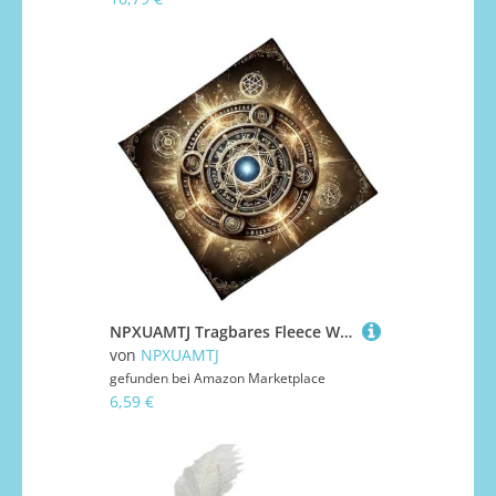
NPXUAMTJ Tragbares Fleece Wahrsager Tuch 3 Größen 50-75 cm Okkultes Muster Maschinengewässer
von
NPXUAMTJ
gefunden bei
Amazon Marketplace
6,59 €