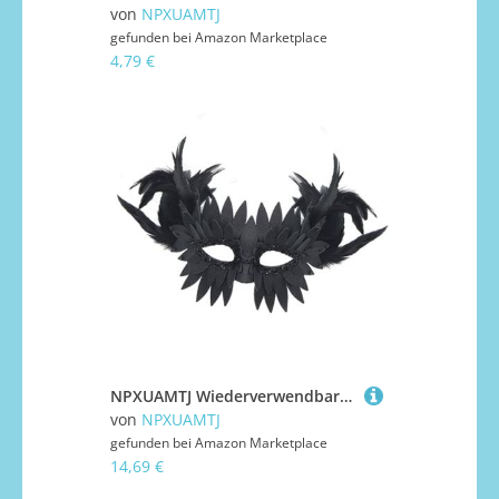
von
NPXUAMTJ
gefunden bei
Amazon Marketplace
4,79 €
NPXUAMTJ Wiederverwendbare PU Schnabel Maske Halbe Gesichtsabdeckung Mit Gefiedertem Detail Perfekt Für Kostümbälle Und Drama Maskerades Accessoire
von
NPXUAMTJ
gefunden bei
Amazon Marketplace
14,69 €