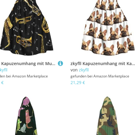
zkyfll Kapuzenumhang mit Musikinstrumenten, bedruckt, für Damen, Herren, Erwachsene, mit Kapuze, Halloween, Cosplay-Kostüme
zkyfll Kapuzenumhang mit Kapuze, Motiv: Französische Bulldogge, für Damen und Herren, Erwachsenenlänge, mit Kapuze, Halloween, Cosplay-Kostüme
kyfll
von
zkyfll
den bei
Amazon Marketplace
gefunden bei
Amazon Marketplace
 €
21,29 €