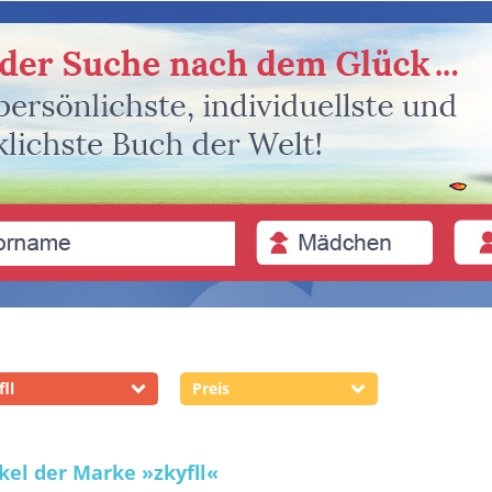
fll
Preis
ikel der Marke
»zkyfll«