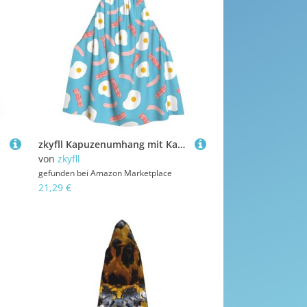
zkyfll Kapuzenumhang mit Kapuze für Damen, Herren, Erwachsene, Hot Dog, Eiermuster, für Halloween, Cosplay-Kostüme
von
zkyfll
gefunden bei
Amazon Marketplace
21,29 €