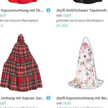
zkyfll Kapuzenumhang mit libyscher Flagge, für Damen und Herren, Erwachsene, mit Kapuze, Halloween, Cosplay-Kostüme
zkyfll Gold/Schwarz Tapetendruck Damen Herren Erwachsene Länge Ka
kyfll
von
zkyfll
den bei
Amazon Marketplace
gefunden bei
Amazon Marketplace
 €
21,29 €
zkyfll Umhang mit Kapuze, kariert, Rot und Schwarz, für Damen und Herren, Erwachsenenlänge, mit Kapuze, Halloween, Cosplay-Kostüme
zkyfll Kapuzenumhang mit Blumenmuster und Flamingo-Druck, klein,
kyfll
von
zkyfll