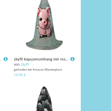
loween, Cosplay, Hexe, Robe Cape
zkyfll Kapuzenumhang mit rosa Schweine-Aufdruck, Halloween-Kostüm, Halloween, Cosplay, Hexe, Robe, Umhang
von
zkyfll
gefunden bei
Amazon Marketplace
16,95 €