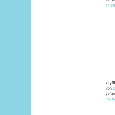
gefun
21,29
von
z
gefun
16,95