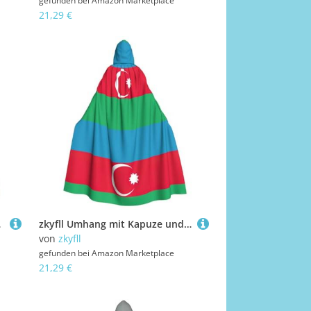
gefunden bei
Amazon Marketplace
21,29 €
lay-Kostüme
zkyfll Umhang mit Kapuze und Kapuze, Motiv: Flagge von Aserbaidschan, für Damen und Herren, Erwachsenenlänge, Halloween-Cosplay-Kostüme
von
zkyfll
gefunden bei
Amazon Marketplace
21,29 €