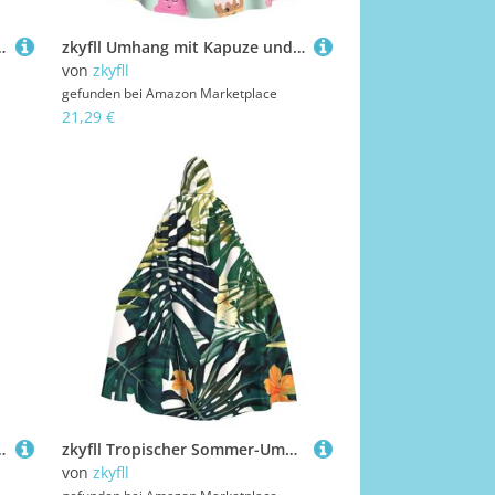
puzenumhang Umhang mit Kapuze Halloween Cosplay Kostüme
zkyfll Umhang mit Kapuze und Eistüten für Damen, Herren, Erwachsene, Länge mit Kapuze, Halloween, Cosplay-Kostüme
von
zkyfll
gefunden bei
Amazon Marketplace
21,29 €
 Halloween-Kostüm, Halloween, Cosplay, Hexe, Robe Cape
zkyfll Tropischer Sommer-Umhang mit hawaiianischer Blume, Palmenblätter, für Damen und Herren, Erwachsenenlänge, Kapuzenumhang mit Kapuze, Halloween-Cosplay-Kostüme
von
zkyfll