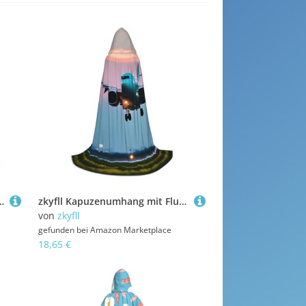
 und Herren, Erwachsenenlänge, mit Kapuze, Halloween, Cosplay-Kostüme
zkyfll Kapuzenumhang mit Flugzeug im Abendlichter, kleiner Umhang mit Kapuze, Halloween-Kostüm, Halloween, Cosplay, Hexe, Robe, Umhang
von
zkyfll
gefunden bei
Amazon Marketplace
18,65 €