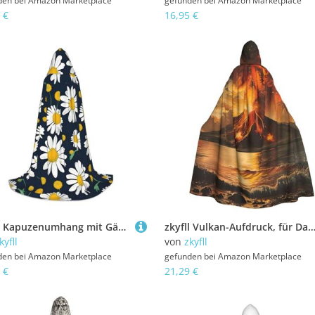
den bei
Amazon Marketplace
gefunden bei
Amazon Marketplace
 €
16,95 €
zkyfll Kapuzenumhang mit Gänseblümchenmuster, klein, Halloween-Kostüm, Halloween, Cosplay, Hexe, Robe Cape
zkyfll Vulkan-Aufdruck, für Damen und Herren, Erwachsenenlänge, Kapuzenumhang mit Kapuze, Halloween-Cosp
kyfll
von
zkyfll
den bei
Amazon Marketplace
gefunden bei
Amazon Marketplace
 €
21,29 €