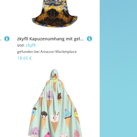
Halloween, Cosplay, Hexe, Robe Cape
zkyfll Kapuzenumhang mit gelbem Schlangenmuster, klein, Halloween-Kostüm, Halloween, Cosplay, Hexe, Robe, Umhang
von
zkyfll
gefunden bei
Amazon Marketplace
18,65 €