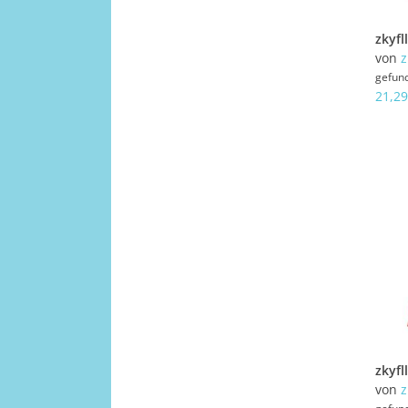
von
z
gefun
21,29
von
z