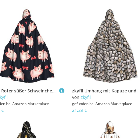
zkyfll Roter süßer Schweinchen-Druck, für Damen und Herren, Erwachsene, langer Kapuzenumhang mit Kapuze, Halloween-Cosplay-Kostüme
zkyfll Umhang mit Kapuze und Kieselstein-Druck, für Damen
kyfll
von
zkyfll
den bei
Amazon Marketplace
gefunden bei
Amazon Marketplace
 €
21,29 €