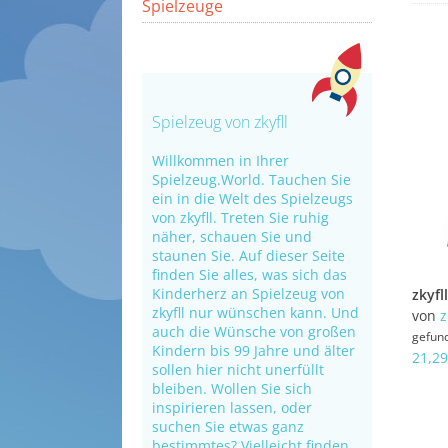
Spielzeuge
Spielzeug von zkyfll
Willkommen in Ihrer
Spielzeug.World. Tauchen Sie
ein in die Welt des Spielzeugs
von zkyfll. Treten Sie ruhig
näher, schauen Sie und
staunen Sie. Auf dieser Seite
finden Sie alles, was sich das
Kinderherz an Spielzeug von
zkyfll nur wünschen kann. Und
von
z
auch die Wünsche von großen
gefun
Kindern bis 99 Jahre und älter
21,29
sollen hier nicht unerfüllt
bleiben. Wollen Sie sich
inspirieren lassen, oder
suchen Sie etwas ganz
bestimmtes? Vielleicht finden