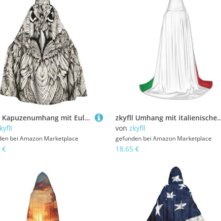
zkyfll Kapuzenumhang mit Eulen-Motiv, für Damen und Herren, Erwachsene, mit Kapuze, Halloween, Cosplay-Kostüme
zkyfll Umhang mit italienischer Flagge, kleiner Kapuzenumhang, Halloween-Kostüm, Hal
kyfll
von
zkyfll
den bei
Amazon Marketplace
gefunden bei
Amazon Marketplace
 €
18,65 €