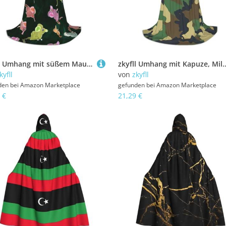
zkyfll Umhang mit süßem Maus-Druck, kleine Größe, mit Kapuze, Halloween-Kostüm, Halloween, Cosplay, Hexe, Robe Cape
zkyfll Umhang mit Kapuze, Militär, Camouflage, klein, Grün, 
kyfll
von
zkyfll
den bei
Amazon Marketplace
gefunden bei
Amazon Marketplace
 €
21,29 €