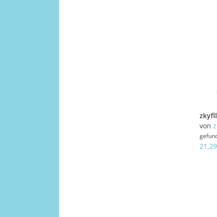
von
z
gefun
21,29