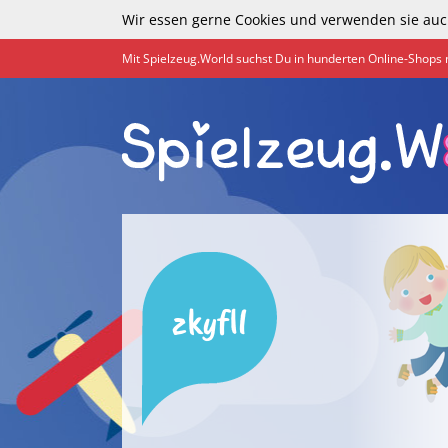
Wir essen gerne Cookies und verwenden sie auc
Mit Spielzeug.World suchst Du in hunderten Online-Shops 
zkyfll