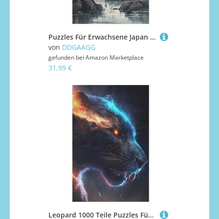
Puzzles Für Erwachsene Japan Style,1000-teilige Puzzle Für Kinder Ab 12 Jahren, Holzpuzzles Für Die Heimdekoration, 1000 PCS
von
DDGAAGG
gefunden bei
Amazon Marketplace
31,99 €
Leopard 1000 Teile Puzzles Für Erwachsene Holzpuzzle Familienpuzzlespiel Stressabbau-Puzzle Für Kinder Ab 12 Jahren （78×53cm）