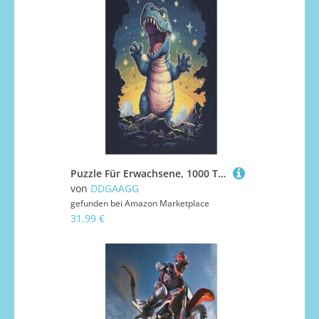
Puzzle Für Erwachsene, 1000 Teile, Dinosaurier, Holzpuzzle, Geburtstagsgeschenke, Puzzle Wanddekoration （78×53cm）
von
DDGAAGG
gefunden bei
Amazon Marketplace
31,99 €