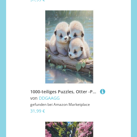
1000-teiliges Puzzles, Otter -Puzzle Für Erwachsene Kinder,Holzbrettpuzzle,Erwachsenenpuzzles,Geschenke 1000 PCS
von
DDGAAGG
gefunden bei
Amazon Marketplace
31,99 €