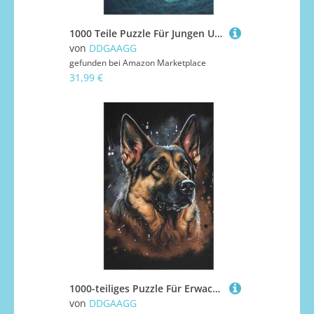
1000 Teile Puzzle Für Jungen Und Mädchen, Standard-Puzzles Pirate Ship,Boot, Familienspiele, （78×53cm）
von
DDGAAGG
gefunden bei
Amazon Marketplace
31,99 €
1000-teiliges Puzzle Für Erwachsene, Berger allemand -Puzzles, Dekompressionsspiel, Spielzeugpuzzles, Geburtstagsgeschenke 1000 PCS
von
DDGAAGG