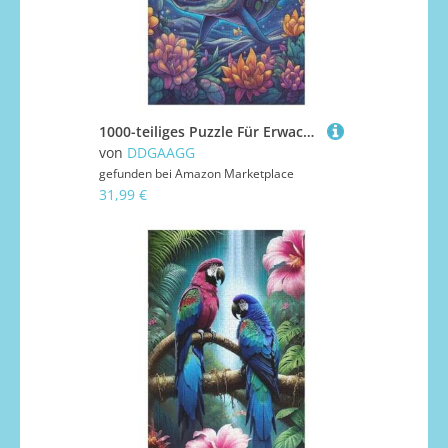
1000-teiliges Puzzle Für Erwachsene, Hai Holzpuzzle, Gehirn-Herausforderung,Puzzles Spielzeugspiel （78×53cm）
von
DDGAAGG
gefunden bei
Amazon Marketplace
31,99 €