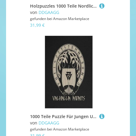
Holzpuzzles 1000 Teile Nordlichter in Norwegen -Puzzle Für Jungen Und Mädchen, Schwierigkeitsgrad, Lernspiele, Familienspielzeug （78×53cm）
von
DDGAAGG
gefunden bei
Amazon Marketplace
31,99 €
1000 Teile Puzzle Für Jungen Und Mädchen, Standard-Puzzles Wikinger Myth, Familienspiele, 1000 PCS
von
DDGAAGG
gefunden bei
Amazon Marketplace
31,99 €