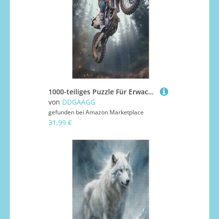
1000-teiliges Puzzle Für Erwachsene, Motocross Holzpuzzle, Gehirn-Herausforderung,Puzzles Spielzeugspiel （78×53cm）
von
DDGAAGG
gefunden bei
Amazon Marketplace
31,99 €