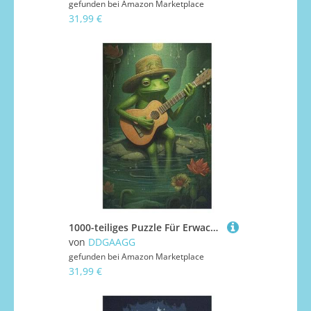
gefunden bei
Amazon Marketplace
31,99 €
1000-teiliges Puzzle Für Erwachsene, Frosch Playing Guitar -Puzzles, Dekompressionsspiel, Spielzeugpuzzles, Geburtstagsgeschenke （78×53cm）
von
DDGAAGG
gefunden bei
Amazon Marketplace
31,99 €