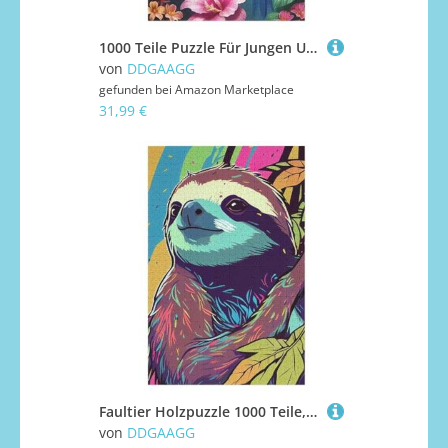
1000 Teile Puzzle Für Jungen Und Mädchen, Standard-Puzzles Papagei, Familienspiele, （78×53cm）
von
DDGAAGG
gefunden bei
Amazon Marketplace
31,99 €
Faultier Holzpuzzle 1000 Teile, Knobelspiele Für Erwachsene, Teenager, Puzzles Unmögliche - Kinder Puzzle Zimmer Deko （78×53cm）
von
DDGAAGG