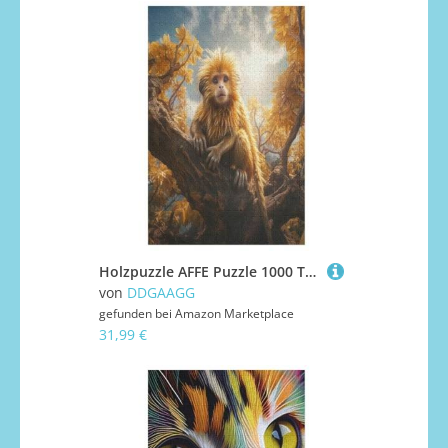
Holzpuzzle AFFE Puzzle 1000 Teile Erwachsene Klassische Pädagogisches Spielzeug Kinder Lernspiel Herausforderndes Puzzles （78×53cm）
von
DDGAAGG
gefunden bei
Amazon Marketplace
31,99 €