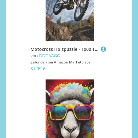
Motocross Holzpuzzle - 1000 Teiliges Jigsaw Knobelspiel - Puzzle Für Erwachsene & Kinder - Outdoor & Reisespielzeug （78×53cm）
von
DDGAAGG
gefunden bei
Amazon Marketplace
31,99 €