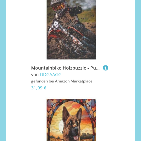
Mountainbike Holzpuzzle - Puzzle Für Erwachsene, 1000-teilige Puzzles Für Teenager Und Kinder, Herausfordernde Spiele （78×53cm）
von
DDGAAGG
gefunden bei
Amazon Marketplace
31,99 €