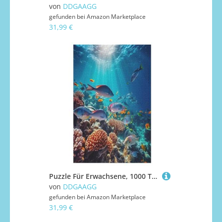
von
DDGAAGG
gefunden bei
Amazon Marketplace
31,99 €
Puzzle Für Erwachsene, 1000 Teile, Bunter Fisch, Holzpuzzle, Geburtstagsgeschenke, Puzzle Wanddekoration （78×53cm）
von
DDGAAGG
gefunden bei
Amazon Marketplace
31,99 €