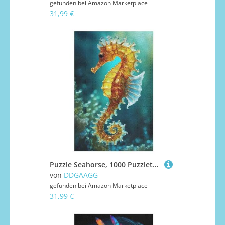
gefunden bei
Amazon Marketplace
31,99 €
Puzzle Seahorse, 1000 Puzzleteile Für Kinder, Holzpuzzles, Geeignet Für Erwachsene Lernspiel, （78×53cm）
von
DDGAAGG
gefunden bei
Amazon Marketplace
31,99 €