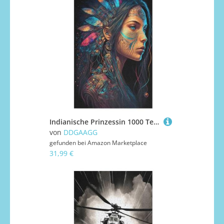
Indianische Prinzessin 1000 Teile Puzzles Für Erwachsene Holzpuzzle Familienpuzzlespiel Stressabbau-Puzzle Für Kinder Ab 12 Jahren （78×53cm）
von
DDGAAGG
gefunden bei
Amazon Marketplace
31,99 €