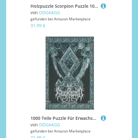
Holzpuzzle Scorpion Puzzle 1000 Teile Erwachsene Klassische Pädagogisches Spielzeug Kinder Lernspiel Herausforderndes Puzzles （78×53cm）
von
DDGAAGG
gefunden bei
Amazon Marketplace
31,99 €
1000 Teile Puzzle Für Erwachsene, Wikinger Myth -Puzzles, Kinder HolzPuzzle, Kreatives Puzzle, Geschenk Für Freunde Und Familie 1000 PCS
von
DDGAAGG
gefunden bei
Amazon Marketplace
31,99 €