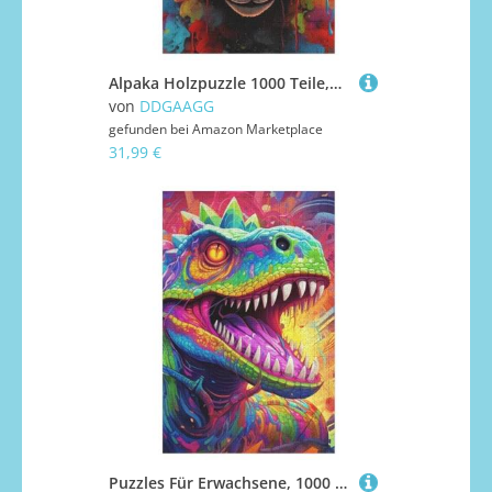
Alpaka Holzpuzzle 1000 Teile,Puzzles Für Erwachsene, Impossible Puzzle, Kinder Legespiel 1000 PCS
von
DDGAAGG
gefunden bei
Amazon Marketplace
31,99 €
Puzzles Für Erwachsene, 1000 Teile, Dinosaurier, Kreative Holzpuzzles, Praktisches Spiel, Familiendekoration （78×53cm）