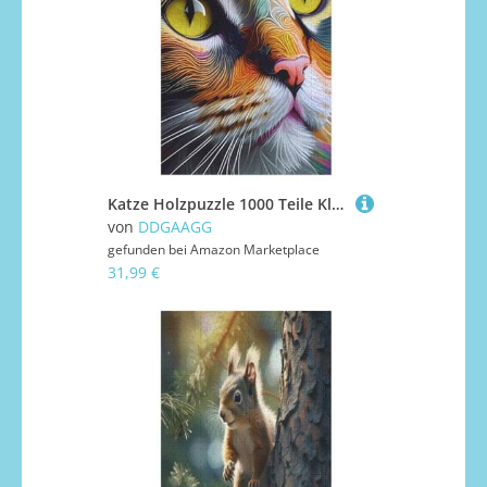
Katze Holzpuzzle 1000 Teile Klassische Puzzles Erwachsene Kinder Puzzle DIY Kit Holzspielzeug Einzigartiges Geschenk （78×53cm）
von
DDGAAGG
gefunden bei
Amazon Marketplace
31,99 €