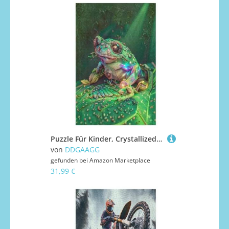
Puzzle Für Kinder, Crystallized Frosch -Puzzles Für Erwachsene, 1000-teiliges Holzpuzzle Für Jugendliche, Tolles （78×53cm）
von
DDGAAGG
gefunden bei
Amazon Marketplace
31,99 €