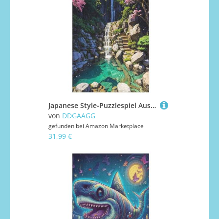
Japanese Style-Puzzlespiel Aus Holz, 1000 Puzzleteile, Puzzle Für Teenager Und Erwachsene, Kreatives Spielzeug, Puzzles, （78×53cm）
von
DDGAAGG
gefunden bei
Amazon Marketplace
31,99 €