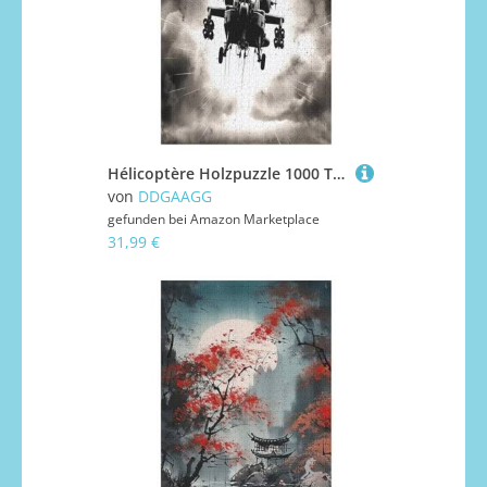
Hélicoptère Holzpuzzle 1000 Teile Klassische Puzzles Erwachsene Kinder Puzzle DIY Kit Holzspielzeug Einzigartiges Geschenk 1000 PCS
von
DDGAAGG
gefunden bei
Amazon Marketplace
31,99 €