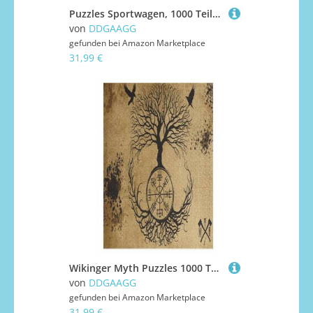
Puzzles Sportwagen, 1000 Teile, Puzzle Aus Holz Für Erwachsene Und Kinder Ab 12 Jahren, Lernspielzeug 1000 PCS
von
DDGAAGG
gefunden bei
Amazon Marketplace
31,99 €
Wikinger Myth Puzzles 1000 Teile Für Jugendliche Kreatives Holzpuzzlespielzeug Familienspiel Schwierigkeitsgrad Herausforderungspuzzles （78×53cm）
von
DDGAAGG
gefunden bei
Amazon Marketplace
31,99 €