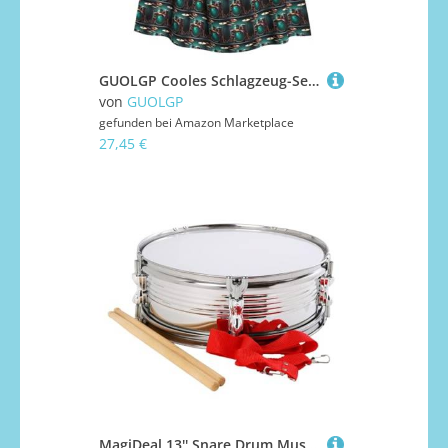
GUOLGP Cooles Schlagzeug-Set, Druck für Damen und Herren, Kapuzenumhang für Halloween, Weihnachten, Karneval, Mottopartys
von
GUOLGP
gefunden bei
Amazon Marketplace
27,45 €
MagiDeal 13'' Snare Drum Musikinstrument Pädagogisches Schultergurt Marschtrommel für Klassenunterricht Anfänger Erwachsene