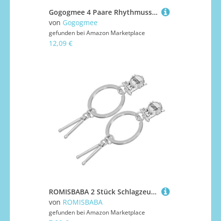
Gogogmee 4 Paare Rhythmusstäbe aus Holz Pädagogische Percussion Bunte Sichere Musiksticks für Frühe Musikalische und Gruppenaktivitäten Montessori Geeignet Ab Jahren
von
Gogogmee
gefunden bei
Amazon Marketplace
12,09 €
ROMISBABA 2 Stück Schlagzeug Schlüssel bund Trommelschlüssel Snare Drum Key Ring für Rockbänder Musikverzierung Instrument Schlinge Band Trommelverzierung Musikerschmuck Zinklegierung Silber
von
ROMISBABA
gefunden bei
Amazon Marketplace