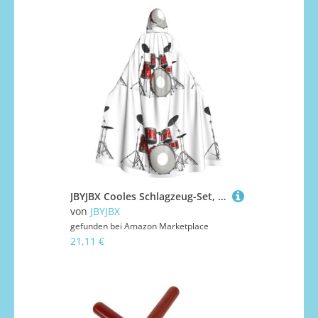
JBYJBX Cooles Schlagzeug-Set, Druck, Halloween, Cosplay, Mittelalter-Festivals, Unisex, Umhang mit Hut und Kapuze
von
JBYJBX
gefunden bei
Amazon Marketplace
21,11 €