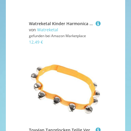
Watreketal Kinder Harmonica Spielzeug Cartoon Musical Windinstrument 16 Löcher Für Sensorische Erleuchtung Spielzeug Musikinstrument
von
Watreketal
gefunden bei
Amazon Marketplace
12,49 €
Toyvian Tanzglocken Teilig Verstellbares Leichtes Langlebiges Percussion Instrument mit Handgelenk und Taillenband für Tanzauftritte und Kreative Musikalität