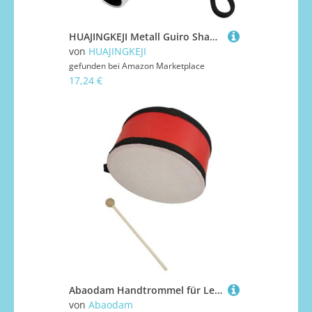
HUAJINGKEJI Metall Guiro Shaker mit Schaber Percussion Guiro Musikinstrumente Früherlernen Musikspielzeug für Live
von
HUAJINGKEJI
gefunden bei
Amazon Marketplace
17,24 €
Abaodam Handtrommel für Leicht und Sicher mit Schlägel Melodischer Klang Holzspielzeug für Jungen und Mädchen Pädagogisches Percussion Instrument für Kindergarten und Musikunterricht
von
Abaodam