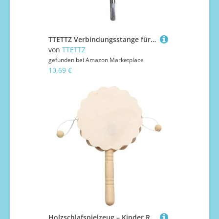
TTETTZ Verbindungsstange für Doppelpedal Bassdrum Kardanwelle Ersatz Pleuelstange Als Percussion Teil für EIN Flüssiges Spielgefühl für Die Wartung Und Aufrü, Kein Clip
von
TTETTZ
gefunden bei
Amazon Marketplace
10,69 €
Holzschlafspielzeug – Kinder Rhythmus-Shaker Blumenmuster | Musikinstrument für | Lernwerkzeug für Musikunterricht | G