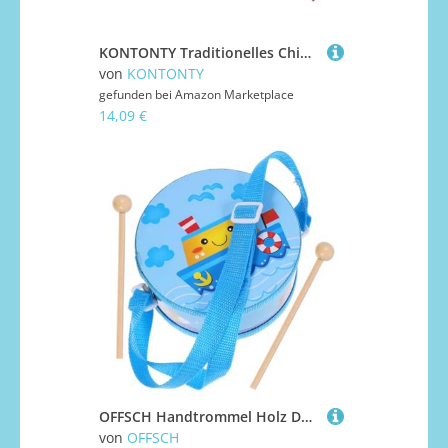
KONTONTY Traditionelles Chinesisches Kuaiban Clapper Musikinstrument für Handgefertigt Langlebig Klarer Sicher und Einfach
von
KONTONTY
gefunden bei
Amazon Marketplace
14,09 €
OFFSCH Handtrommel Holz Doppelseitig Percussion Musikinstrument Kompakt Langlebig Geeignet für Schulband Familienfeier Kirchenveranstaltung Blaues Schiff Design
von
OFFSCH