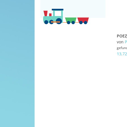
von
gefun
13,72