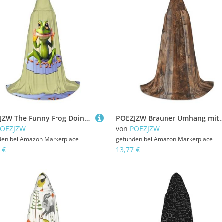
POEZJZW The Funny Frog Doing Yoga Pattern Hooded Cloak Robe Costume Cloak For Adult Men Women Christmas Hoodies Cape Cosplay Costumes L
POEZJZW Brauner Umhang mit Holzmuster für Herren und Damen, Umhang mit Kapuze, für Er
POEZJZW
von
POEZJZW
den bei
Amazon Marketplace
gefunden bei
Amazon Marketplace
 €
13,77 €