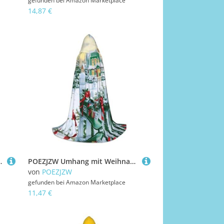
gefunden bei
Amazon Marketplace
14,87 €
ssance, Halloween, Hexenkostüm, Zauberer-Umhang, Größe S
POEZJZW Umhang mit Weihnachtsbriefkasten und Geschenk-Muster, für Herren und Damen, Umhang mit Kapuze, Umhang für Erwachsene, Renaissance, Halloween, Hexenkostüm, Zauberer-Umhang, Größe S
von
POEZJZW
gefunden bei
Amazon Marketplace
11,47 €