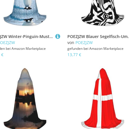
POEZJZW Winter-Pinguin-Muster, Kapuzenumhang, Umhang für Erwachsene, Herren, Damen, Weihnachten, Kapuzenumhang, Cosplay-Kostüme, Größe M
POEZJZW Blauer Segelfisch-Umhang für Herren und Damen, Umhang mit Kapuze, E
POEZJZW
von
POEZJZW
den bei
Amazon Marketplace
gefunden bei
Amazon Marketplace
 €
13,77 €