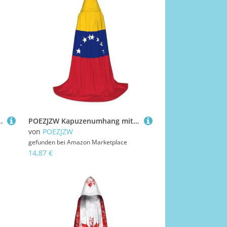
wachsene, Renaissance, Halloween, Hexenkostüm, Zauberer-Umhang, Größe M
POEZJZW Kapuzenumhang mit Flagge von Venezuela, für Erwachsene, Herren, Damen, Weihnachten, Kapuzenumhang, Cosplay-Kostüme, Größe L
von
POEZJZW
gefunden bei
Amazon Marketplace
14,87 €