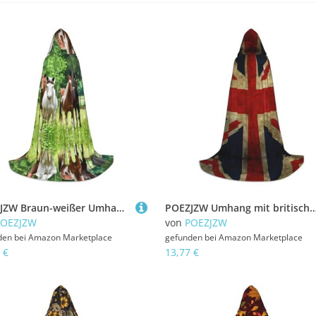
POEZJZW Braun-weißer Umhang mit Pferdemuster, für Herren und Damen, Umhang mit Kapuze, für Erwachsene, Renaissance, Halloween, Hexenkostüm, Zauberer-Umhang, Größe M
POEZJZW Umhang mit britischer Flagge, für Herren und Damen, Umhang mit Kapuze, für Erwachsene, Renaissance, Halloween, Hexenkos
POEZJZW
von
POEZJZW
den bei
Amazon Marketplace
gefunden bei
Amazon Marketplace
 €
13,77 €