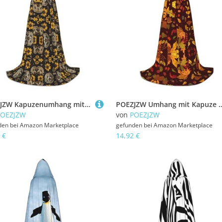
POEZJZW Kapuzenumhang mit süßem Panda-Sonnenblumen-Muster, für Damen und Herren, Halloween-Kostüm, Maskerade, Cosplay, Kostüm, Weihnachten, Party, Robe, Größe M
POEZJZW Umhang mit Kapuze für Erwachsene mit Herbstlaubmuster, für Renaissance, H
POEZJZW
von
POEZJZW
den bei
Amazon Marketplace
gefunden bei
Amazon Marketplace
 €
14,92 €