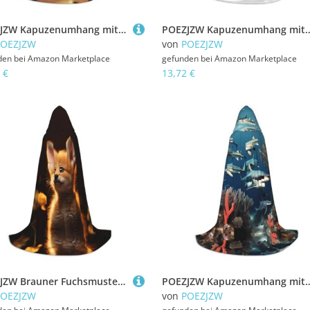
POEZJZW Kapuzenumhang mit Sonnenuntergangsmuster, Umhang für Erwachsene, Herren, Damen, Weihnachten, Kapuzenumhang, Cosplay-Kostüme, Größe M
POEZJZW Kapuzenumhang mit dänischem Flaggenmuster, Umhang für Erwachsene, Herren, Damen, 
POEZJZW
von
POEZJZW
den bei
Amazon Marketplace
gefunden bei
Amazon Marketplace
 €
13,72 €
POEZJZW Brauner Fuchsmuster Kapuzenumhang Robe Kostüm Umhang für Erwachsene Männer Frauen Weihnachten Hoodies Umhang Cosplay Kostüme M
POEZJZW Kapuzenumhang mit Haifischmuster für Erwachsene, Herren und Damen, Weihn
POEZJZW
von
POEZJZW