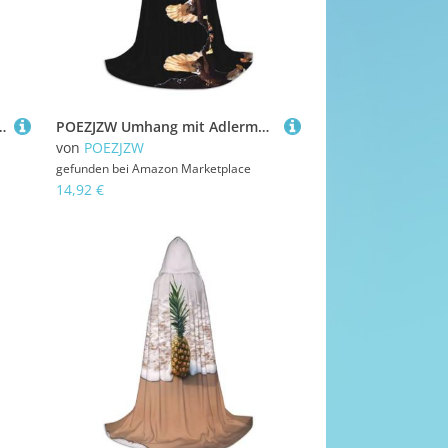
rwachsenen-Umhang mit Kapuze, Renaissance, Halloween, Hexenkostüm, Zauberer-Umhang, Größe M
POEZJZW Umhang mit Adlermuster, für Herren und Damen, Umhang mit Kapuze, für Erwachsene, Renaissance, Halloween, Hexenkostüm, Zauberer-Umhang, Größe L
von
POEZJZW
gefunden bei
Amazon Marketplace
14,92 €