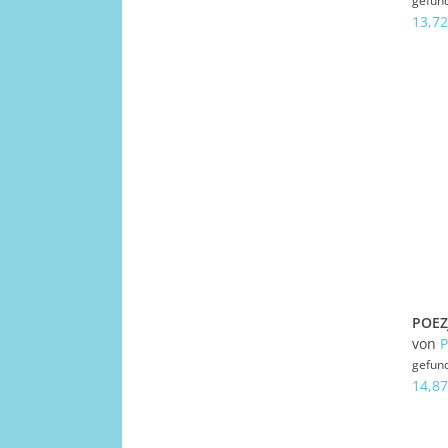
gefun
13,72
von
gefun
14,87