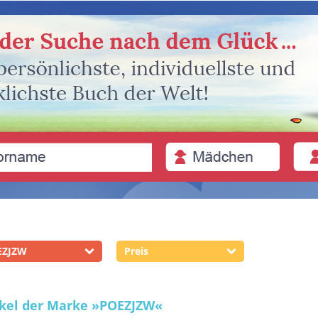
EZJZW
Preis
ikel der Marke
»POEZJZW«