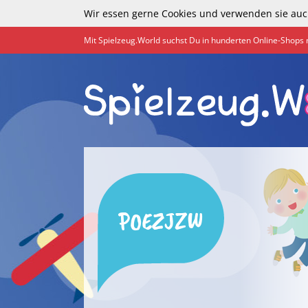
Wir essen gerne Cookies und verwenden sie auc
Mit Spielzeug.World suchst Du in hunderten Online-Shops 
POEZJZW