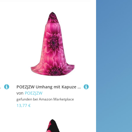
tüm, Zauberer-Umhang, Größe M
POEZJZW Umhang mit Kapuze für Erwachsene mit Dahllien-Muster, für Renaissance, Halloween, Hexenkostüm, Zauberer-Umhang, Größe M
von
POEZJZW
gefunden bei
Amazon Marketplace
13,77 €