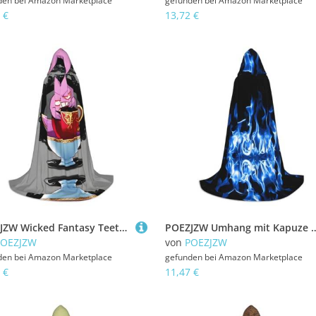
den bei
Amazon Marketplace
gefunden bei
Amazon Marketplace
 €
13,72 €
POEZJZW Wicked Fantasy Teetassen Muster Kapuzenumhang Robe Kostüm Umhang für Erwachsene Männer Frauen Weihnachten Hoodies Umhang Cosplay Kostüme L
POEZJZW Umhang mit Kapuze für Herren und Damen, mit blauem Feuermuster, Umhang mit Kapuze, Renai
POEZJZW
von
POEZJZW
den bei
Amazon Marketplace
gefunden bei
Amazon Marketplace
 €
11,47 €