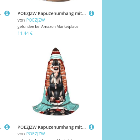
Weihnachts-Kapuzenpullover, Cosplay-Kostüm, Größe M
POEZJZW Kapuzenumhang mit Ananas am Strand, für Damen, Herren, Halloween-Kostüm, Maskerade, Cosplay, Kostüm, Weihnachten, Party, Robe, Größe S
von
POEZJZW
gefunden bei
Amazon Marketplace
11,44 €
achts-Kapuzenpullover, Cosplay-Kostüm, Größe M
POEZJZW Kapuzenumhang mit Affenmuster, für Erwachsene, Herren, Damen, Weihnachten, Cosplay, Kostüme, Größe L
von
POEZJZW