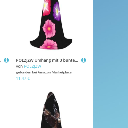
alloween, Hexenkostüm, Zauberer-Umhang, Größe L
POEZJZW Umhang mit 3 bunten Blumenmustern für Herren und Damen, Umhang mit Kapuze, Erwachsenen-Umhang mit Kapuze, Renaissance-Halloween-Hexenkostüm, Zauberer-Umhang, Größe S
von
POEZJZW
gefunden bei
Amazon Marketplace
11,47 €