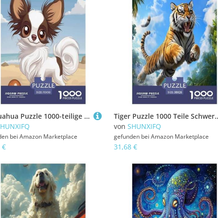
Chihuahua Puzzle 1000-teilige Schwer Puzzle Spielzeug Pädagogisches Spiel Impossible Herausforderung Spielzeug Für Erwachsene Und Kinder Ab 12 Jahren 70x50cm/1000pcs
Tiger Puzzle 1000 Teile Schwer Puzzle Spielzeug Lernspiel Impossible Herausforderung Spielzeug
SHUNXIFQ
von
SHUNXIFQ
den bei
Amazon Marketplace
gefunden bei
Amazon Marketplace
 €
31,68 €