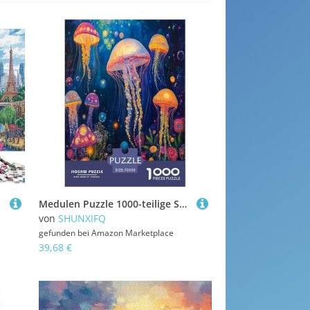
Medulen Puzzle 1000-teilige Schwer Puzzle Spielzeug Pädagogisches Spiel Impossible Herausforderungsspielzeug Für Erwachsene Und Kinder Ab 12 Jahren 70x50cm/1000pcs
von
SHUNXIFQ
gefunden bei
Amazon Marketplace
39,68 €