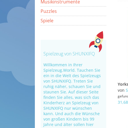
Musikinstrumente
Puzzles
Spiele
Spielzeug von SHUNXIFQ
Willkommen in Ihrer
Spielzeug.World. Tauchen Sie
ein in die Welt des Spielzeugs
von SHUNXIFQ. Treten Sie
ruhig näher, schauen Sie und
von
staunen Sie. Auf dieser Seite
gefun
finden Sie alles, was sich das
31,68
Kinderherz an Spielzeug von
SHUNXIFQ nur wünschen
kann. Und auch die Wünsche
von großen Kindern bis 99
Jahre und älter sollen hier