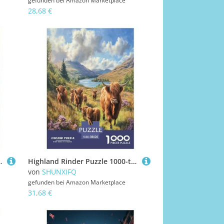
gefunden bei
Amazon Marketplace
28,68 €
ungsspielzeug Für Erwachsene Kinder 38x26cm/1000pcs
Highland Rinder Puzzle 1000-teilige Schwer Puzzle Spielzeug Pädagogisches Spiel Impossible Herausforderungsspielzeug Für Erwachsene Und Kinder in Bewährter 38x26cm/1000pcs
von
SHUNXIFQ
gefunden bei
Amazon Marketplace
31,68 €