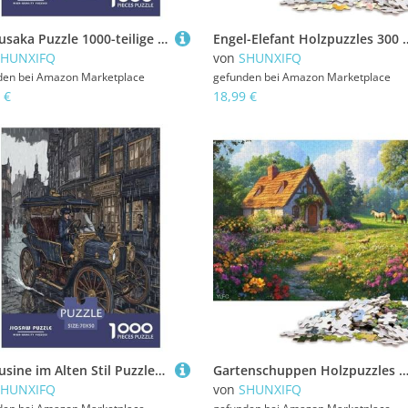
Manjusaka Puzzle 1000-teilige Schwer Puzzle Spielzeug Lernspiel Impossible Herausforderung Spielzeug Für Erwachsene Kinder 38x26cm/1000pcs
Engel-Elefant Holzpuzzles 300 Teile Erwachsene Family Challenging Games Moderne Wohnku
SHUNXIFQ
von
SHUNXIFQ
den bei
Amazon Marketplace
gefunden bei
Amazon Marketplace
 €
18,99 €
Limousine im Alten Stil Puzzle 1000 Teile Schwer Puzzle Spielzeug Lernspiel Impossible Herausforderung Spielzeug Für Erwachsene Und Kinder in Bewährter 70x50cm/1000pcs
Gartenschuppen Holzpuzzles 1000 Teile Für Erwachsene Geburtstagsgeschenk Lernspiel Family Challenging Games Home Decor Entspannung Und Intelligenz 10
SHUNXIFQ
von
SHUNXIFQ