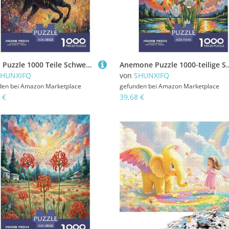
Pferd Puzzle 1000 Teile Schwer Puzzle Spielzeug Pädagogisches Spiel Impossible Herausforderung Spielzeug Für Erwachsene Und Kinder Ab 12 Jahren 38x26cm/1000pcs
Anemone Puzzle 1000-teilige Schwer Puzzle Spielzeug Lernspiel Impossible Herausford
SHUNXIFQ
von
SHUNXIFQ
den bei
Amazon Marketplace
gefunden bei
Amazon Marketplace
 €
39,68 €