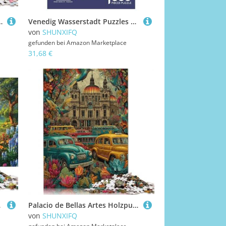
ltur Educational Game Geburtstagsgeschenk Stress Relief 300pcs (40x28cm)
Venedig Wasserstadt Puzzles 1000 Teile Schwer Puzzle Spielzeug Lernspiel Impossible Herausforderung Spielzeug Für Erwachsene Und Kinder in Bewährter 38x26cm/1000pcs
von
SHUNXIFQ
gefunden bei
Amazon Marketplace
31,68 €
00pcs (75x50cm)
Palacio de Bellas Artes Holzpuzzles Erwachsene 300 Teile Family Challenging Games Geburtstagsgeschenk Home Decor Educational Game Entspannung Und Intelligenz 300pcs (40x28cm)
von
SHUNXIFQ