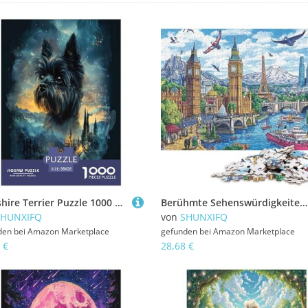
Yorkshire Terrier Puzzle 1000 Teile Schwer Puzzle Spielzeug Pädagogisches Spiel Impossible Herausforderung Spielzeug Für Erwachsene Und Kinder Ab 14 Jahren 38x26cm/1000pcs
Berühmte Sehenswürdigkeiten Holzpuzzles 300 Teile Erwachsene Wohnkultur Family Challenging Games Geburtstagsgeschenk Educational Game Stress Relief 300pcs (40x28cm)
SHUNXIFQ
von
SHUNXIFQ
den bei
Amazon Marketplace
gefunden bei
Amazon Marketplace
 €
28,68 €