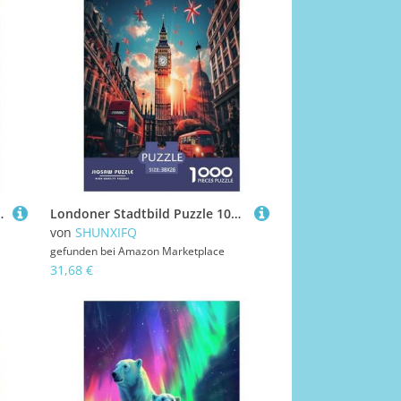
 Für Erwachsene Und Kinder in Bewährter 38x26cm/1000pcs
Londoner Stadtbild Puzzle 1000 Teile Schwer Puzzle Spielzeug Lernspiel Impossible Herausforderung Spielzeug Für Erwachsene Und Kinder in Bewährter 38x26cm/1000pcs
von
SHUNXIFQ
gefunden bei
Amazon Marketplace
31,68 €