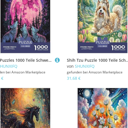
Wolf Puzzles 1000 Teile Schwer Puzzle Spielzeug Lernspiel Impossible Herausforderung Spielzeug Für Erwachsene Und Kinder Ab 12 Jahren 38x26cm/1000pcs
Shih Tzu Puzzle 1000 Teile Schwer Puzzle Spielzeug Lernspiel Impossible Herausforderungsspielzeug Für Erwachse
SHUNXIFQ
von
SHUNXIFQ
den bei
Amazon Marketplace
gefunden bei
Amazon Marketplace
 €
31,68 €