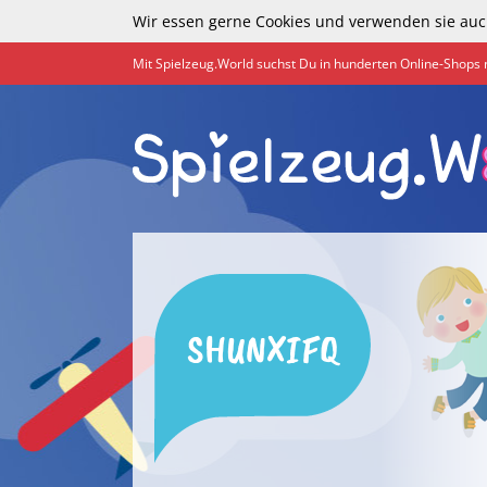
Wir essen gerne Cookies und verwenden sie auc
Mit Spielzeug.World suchst Du in hunderten Online-Shops 
SHUNXIFQ