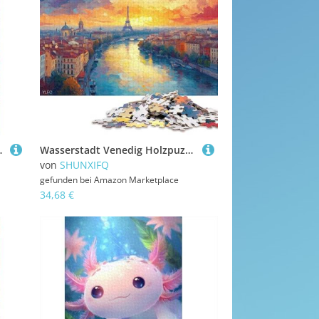
ne Und Kinder Ab 12 Jahren 38x26cm/1000pcs
Wasserstadt Venedig Holzpuzzless 500 Teile Erwachsene Wohnkultur Educational Game Family Challenging Games Geburtstagsgeschenk Stress Relief Toy 500pcs (52x38cm)
von
SHUNXIFQ
gefunden bei
Amazon Marketplace
34,68 €