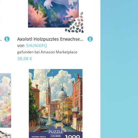
erung Spielzeug Für Erwachsene Und Kinder Ab 12 Jahren 70x50cm/1000pcs
Axolotl Holzpuzzles Erwachsene 1000 Teile Family Challenging Games Home Decor Lernspiel Geburtstagsgeschenk Stress Relief Toy 1000pcs (75x50cm)
von
SHUNXIFQ
gefunden bei
Amazon Marketplace
38,68 €