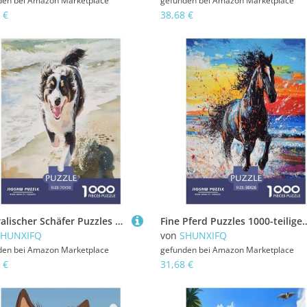
den bei
Amazon Marketplace
gefunden bei
Amazon Marketplace
 €
38,68 €
Australischer Schäfer Puzzles 1000 Teile Schwer Puzzle Spielzeug Pädagogisches Spiel Impossible Herausforderung Spielzeug Für Erwachsene Und Kinder Ab 14 Jahren 70x50cm/1000pcs
Fine Pferd Puzzles 1000-teilige Schwer Puzzle Spielzeug Lernspiel Impossible Herausforder
SHUNXIFQ
von
SHUNXIFQ
den bei
Amazon Marketplace
gefunden bei
Amazon Marketplace
 €
31,68 €