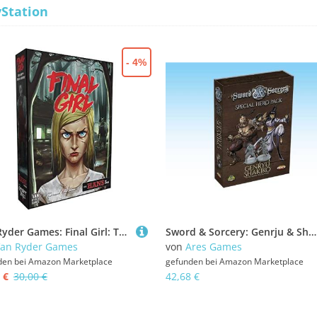
yStation
- 4%
Van Ryder Games: Final Girl: The Happy Trails Horror - Brettspiel für 1 Spieler ab 14 Jahren
Sword & Sorcery: Genrju & Shakiko Hero Pack - White/Black Monk
an Ryder Games
von
Ares Games
den bei
Amazon Marketplace
gefunden bei
Amazon Marketplace
 €
30,00 €
42,68 €