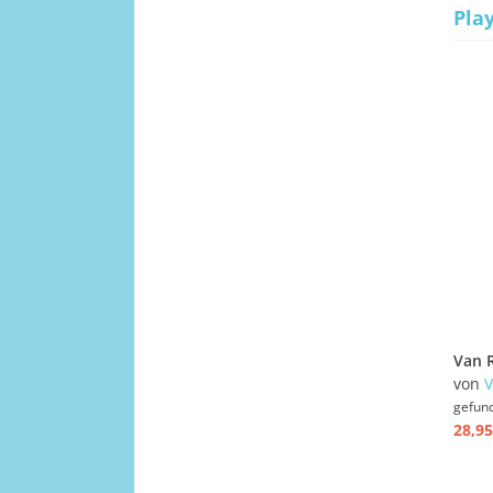
Pla
von
V
gefun
28,95