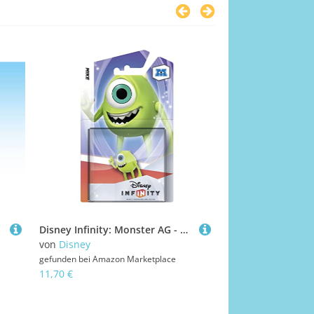
Disney Infinity: Monster AG - Mike Figur 1-Pack
von
Disney
von
Transformers
gefunden bei
Amazon Marketplace
gefunden bei
Amazon
11,70 €
14,64 €