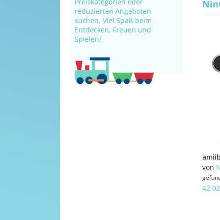
Preiskategorien oder
Nin
reduzierten Angeboten
suchen. Viel Spaß beim
Entdecken, Freuen und
Spielen!
von
N
gefun
42,02