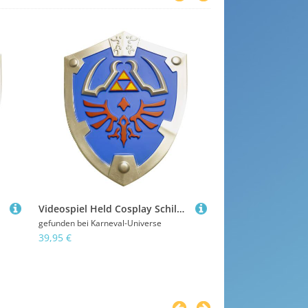
Videospiel Held Cosplay Schild 44x55 cm
Clue5: Videospiel
gefunden bei
Karneval-Universe
gefunden bei
Spiele-O
39,95 €
8,69 €