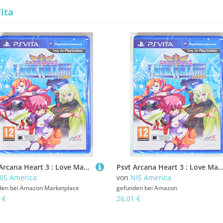
ita
Psvt Arcana Heart 3 : Love Max (Eu)
Psvt Arcana Heart 3 : Love Max 
IS America
von
NIS America
den bei
Amazon Marketplace
gefunden bei
Amazon
 €
26,01 €