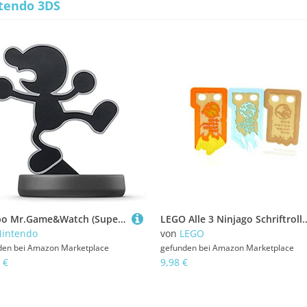
tendo 3DS
amiibo Mr.Game&Watch (Super Smash Bros Series) for Nintendo Wii U, Nintendo 3DS
LEGO Alle 3 Ninjago Schriftrollen de
intendo
von
LEGO
den bei
Amazon Marketplace
gefunden bei
Amazon Marketplace
 €
9,98 €