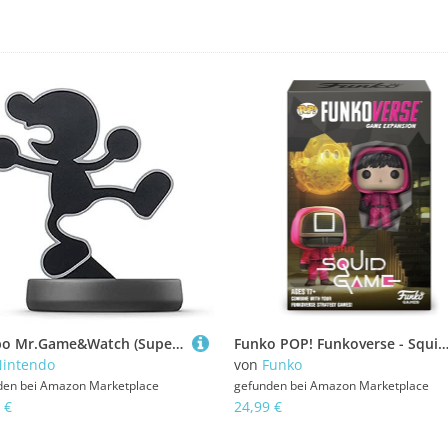
amiibo Mr.Game&Watch (Super Smash Bros Series) for Nintendo Wii U, Nintendo 3DS
Funko POP! Funkoverse - Squid Spiel - 101 [1er Pack], Mehrfarbig, Einheitsgröß
intendo
von
Funko
den bei
Amazon Marketplace
gefunden bei
Amazon Marketplace
 €
24,99 €