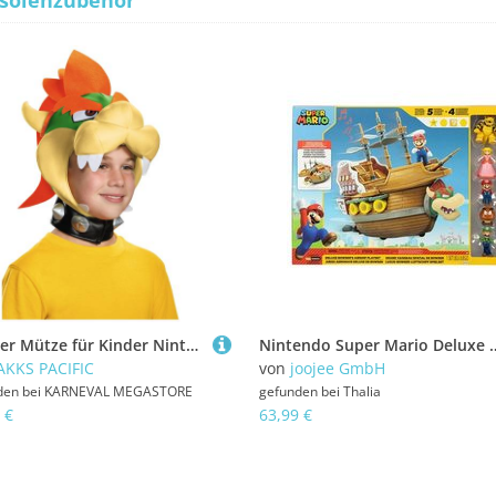
solenzubehör
Bowser Mütze für Kinder Nintendo Lizenzartikel bunt
Nintendo Super Mario Deluxe Spielset - Bowser´Sc
AKKS PACIFIC
von
joojee GmbH
den bei
KARNEVAL MEGASTORE
gefunden bei
Thalia
 €
63,99 €