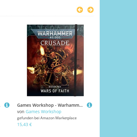
e, 65556
Games Workshop - Warhammer 40.000 - Crusade Missionspaket: Wars Of Faith (Englisch)
von
Games Workshop
von
Nintendo
gefunden bei
Amazon Marketplace
gefunden bei
Amazon
15,43 €
44,99 €