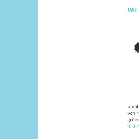
Wii
von
N
gefun
42,02