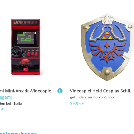
Legami Mini-Arcade-Videospiel - Arcade Speed Race
Videospiel Held Cosplay Schild 44x55 cm
egami
gefunden bei
Horror-Shop
39,95 €
den bei
Thalia
 €