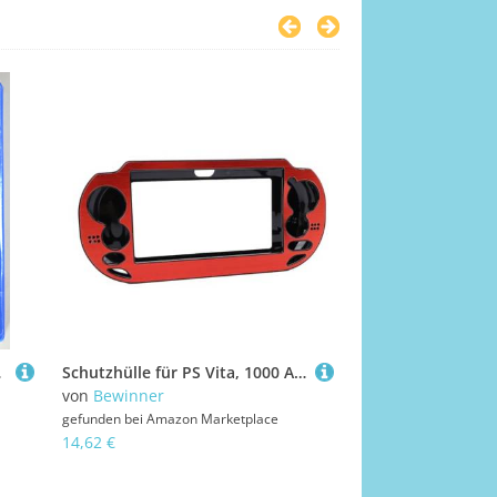
(Eu)
Schutzhülle für PS Vita, 1000 Aluminiumlegierung, Kratzfest, Fallende Fingerabdrücke, Spielkonsolen-Hartschale (Rot)
LEGO NINJAGO 2 
von
Bewinner
von
Warner
gefunden bei
Amazon Marketplace
gefunden bei
Amazon
14,62 €
14,42 €