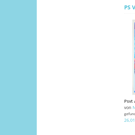
PS V
von
N
gefun
26,01