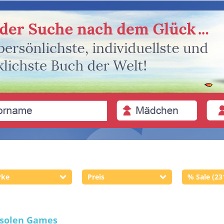
rke
Preis
% Sale (23
solen Games