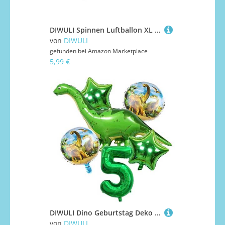
DIWULI Spinnen Luftballon XL - aufblasbare Spinne, Halloween Deko, Halloween Folien-Ballon, Folien-Luftballon Grusel-Party, Kinder-Geburtstag Junge Mädchen, Motto-Party Party-Deko, Dekoration
von
DIWULI
gefunden bei
Amazon Marketplace
5,99 €
DIWULI Dino Geburtstag Deko 5 Jahre - Dino Luftballons Zahl
von
DIWULI