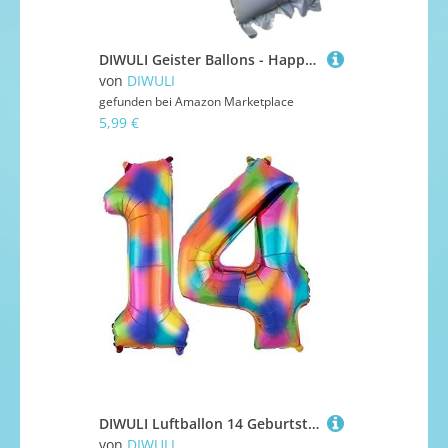
DIWULI Geister Ballons - Happy Halloween Kinder-Party Deko
von
DIWULI
gefunden bei
Amazon Marketplace
5,99 €
DIWULI Luftballon 14 Geburtstag XXL Bunt Regenbogen Zahl 14
von
DIWULI