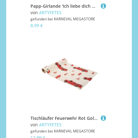
Papp-Girlande 'Ich liebe dich wahnsinnig' goldener Glitzer 1,40 m Valentinstag-Deko
von
ARTYFETES
gefunden bei
KARNEVAL MEGASTORE
8,99 €
Tischläufer Feuerwehr Rot Gold Suédine 28 cm x 3 m
von
ARTYFETES
gefunden bei
KARNEVAL MEGASTORE
12,99 €