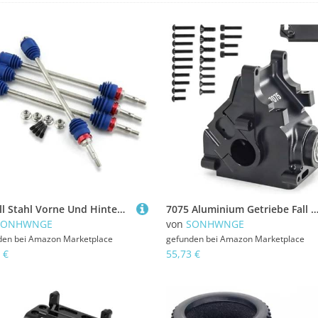
Metall Stahl Vorne Und Hinten Antriebswelle Achse CVD 5451R for 1/10 for Trxs E-Revo/E-Maxx/T-Maxx/Revo RC Auto Upgrades Teile
7075 Aluminium Getriebe Fall Gehäuse for ARR-MA 1/8 6S for KRATON for Typhon for SENTON for Talion 1/7 for Mojave Upgrade
SONHWNGE
von
SONHWNGE
den bei
Amazon Marketplace
gefunden bei
Amazon Marketplace
 €
55,73 €