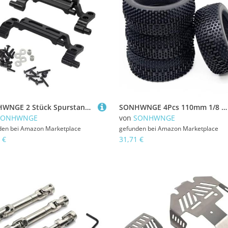
SONHWNGE 2 Stück Spurstangensitz aus Metall for Vorder- und Hinterachse, Spurstangenhalterung, Spurstangensockel, passend for MN168 New99S MN78 1/12 ferngesteuertes Auto(Zwart)
SONHWNGE 4Pcs 110mm 1/8 RC Off-Road Buggy Auto Gummi Reifen Reifen for HSP Redcat Losi HPI MP9 Upgrade Teile
SONHWNGE
von
SONHWNGE
den bei
Amazon Marketplace
gefunden bei
Amazon Marketplace
 €
31,71 €