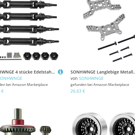
SONHWNGE 4 stücke Edelstahl Vorderachse Welle und Hinten Antriebswelle for 1/10 for Trax-xas Slash 2WD 4X4 Rustler RC Auto Upgrade Zubehör(Zwart)
SONHWNGE Langlebige Metall-Upgrade-Teile for MJX 1/14 RC-Auto H1
SONHWNGE
von
SONHWNGE
den bei
Amazon Marketplace
gefunden bei
Amazon Marketplace
 €
26,63 €