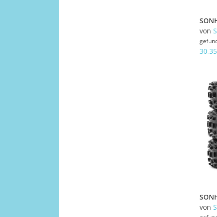
von
gefun
30,35
von