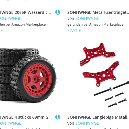
SONHWNGE 2065R Wasserdichtes Metallgetriebe-Servo 2065 2065T 2065A for TRAX-XAS TRX4 TRX6 for Summit 1/10 RC-Auto-Upgrade-Teile-Zubehör
SONHWNGE Metall-Zentralgetriebewellen-Differentialsatz, Upgrade-Zubehörsatz for Wltoys 1/12 RC-Auto
SONHWNGE
von
SONHWNGE
den bei
Amazon Marketplace
gefunden bei
Amazon Marketplace
 €
52,31 €
SONHWNGE 4 stücke 69mm Gummi Reifen Reifen 12mm Hex for ARR-ma 1/18 2S for Typhon Grom RC Auto Upgrade Teile Zubehör(Rood)
SONHWNGE Langlebige Metall-Upgrade-Teile for MJX 1/14 RC-Auto H
SONHWNGE
von
SONHWNGE