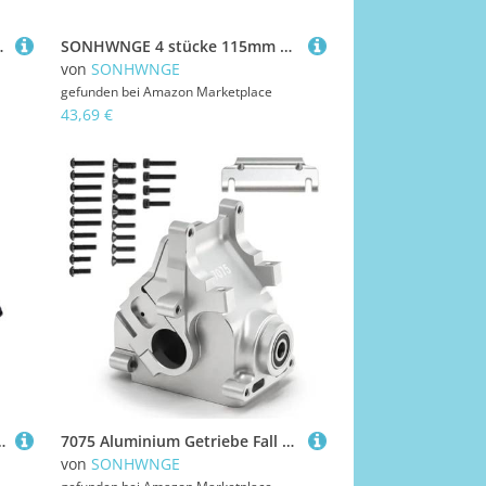
 124016 124019 124007 124008(Sky Blue)
SONHWNGE 4 stücke 115mm 1/8 RC Off-Road Buggy Auto Rad Reifen Reifen 17mm Hex for ARR-MA for Typhon for Redcat for Losi RC Auto(Rood)
von
SONHWNGE
gefunden bei
Amazon Marketplace
43,69 €
14BM 14209 14210 - Stoßdämpfer vorne und hinten(Rood)
7075 Aluminium Getriebe Fall Gehäuse for ARR-MA 1/8 6S for KRATON for Typhon for SENTON for Talion 1/7 for Mojave Upgrade Teile(Silver)
von
SONHWNGE