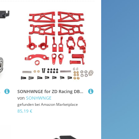
 Teile(Zwart)
SONHWNGE for ZD Racing DBX-10 DBX10 Metall-Upgrade-Teilesatz, Querlenker, Lenkblock, 1/10 RC-Auto, Upgrade-Zubehör(Rood)
von
SONHWNGE
gefunden bei
Amazon Marketplace
85,19 €