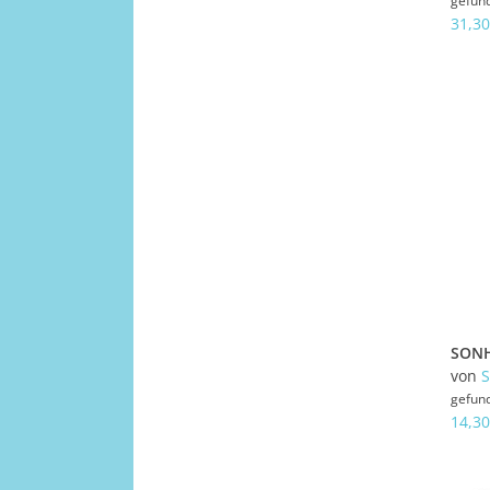
gefun
31,30
von
gefun
14,30