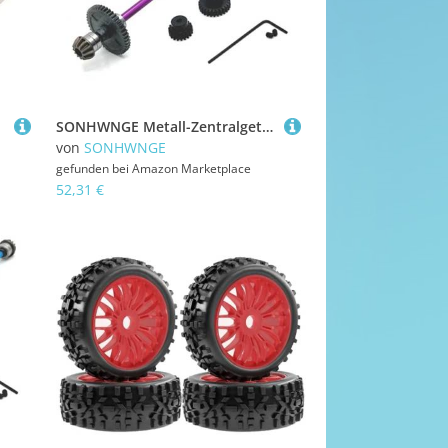
SONHWNGE Metall-Zentralgetriebewellen-Differentialsatz, Upgrade-Zubehörsatz for Wltoys 1/12 RC-Auto 124016 124019 124007 124008(Purple)
von
SONHWNGE
gefunden bei
Amazon Marketplace
52,31 €