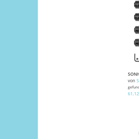
von
gefun
61,12