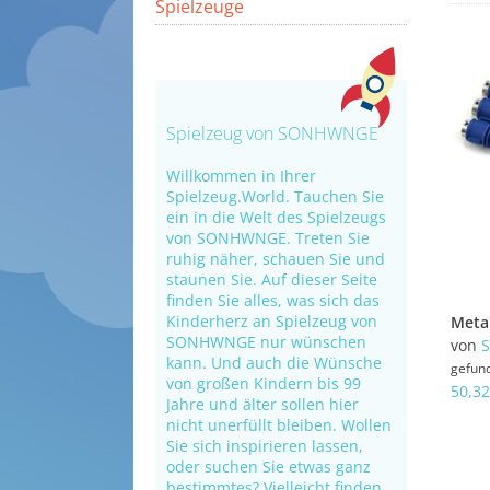
Spielzeuge
Spielzeug von SONHWNGE
Willkommen in Ihrer
Spielzeug.World. Tauchen Sie
ein in die Welt des Spielzeugs
von SONHWNGE. Treten Sie
ruhig näher, schauen Sie und
staunen Sie. Auf dieser Seite
finden Sie alles, was sich das
Kinderherz an Spielzeug von
SONHWNGE nur wünschen
von
kann. Und auch die Wünsche
gefun
von großen Kindern bis 99
50,32
Jahre und älter sollen hier
nicht unerfüllt bleiben. Wollen
Sie sich inspirieren lassen,
oder suchen Sie etwas ganz
bestimmtes? Vielleicht finden