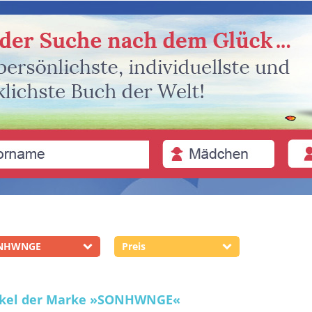
NHWNGE
Preis
ikel der Marke
»SONHWNGE«