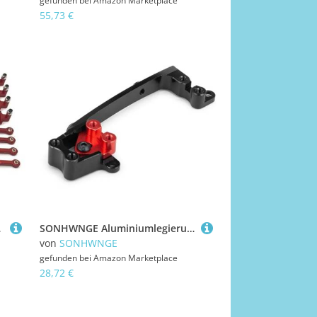
gefunden bei
Amazon Marketplace
55,73 €
e Zubehör(Rood)
SONHWNGE Aluminiumlegierung Lenkservo-Montagehalterung for Axial SCX10 II 90046 1/10 RC Crawler Auto-LKW-Modell-Upgrade-Teile
von
SONHWNGE
gefunden bei
Amazon Marketplace
28,72 €