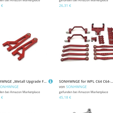
den bei
Amazon Marketplace
gefunden bei
Amazon Marketplace
 €
26,31 €
SONHWNGE „Metall Upgrade Front Upper Swing Arm for MJX 1/16 16207 16208 16209 16210 H6V3 M162 M163 RC Auto Teile“(Rood)
SONHWNGE for WPL C64 C64-1 Metallchassis Verbindungsstange Zugstangenhalterung Stoßdämpferhalterung Servohalterungssatz 1/16 RC Auto-Upgrade-Teil
SONHWNGE
von
SONHWNGE
den bei
Amazon Marketplace
gefunden bei
Amazon Marketplace
 €
45,18 €