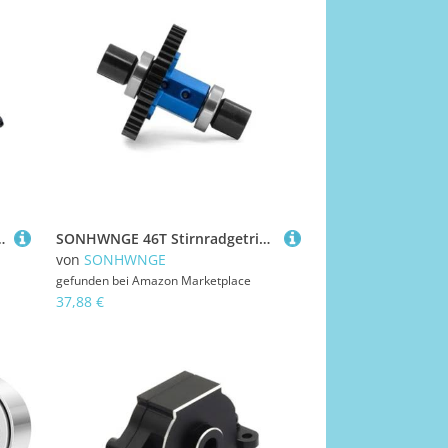
4BM 14209 14210 - Stoßdämpfer vorne und hinten(Silver)
SONHWNGE 46T Stirnradgetriebe montiert Center Diff Gerade Welle -W195 for RC 1/8 4WD for Trax-xas for Schlitten RC Auto Upgrade Teile(Blauw)
von
SONHWNGE
gefunden bei
Amazon Marketplace
37,88 €