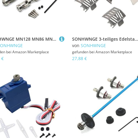
SONHWNGE MN128 MN86 MN86S MN86K MN86KS MN G500 Metall Stahl Antriebswelle Antriebswelle CVD 1/12 RC Crawler Auto Upgrade Teile
SONHWNGE 3-teiliges Edelstahl-Chassis Gepanzerte Schutz-Unterfahrschutzplatte for Trxs TRX-4 for G500 K5 Rc-Auto-Schutzbrett(Silver)
SONHWNGE
von
SONHWNGE
den bei
Amazon Marketplace
gefunden bei
Amazon Marketplace
 €
27,88 €