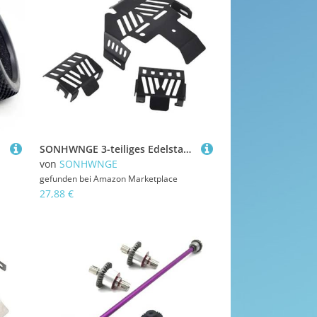
SONHWNGE 3-teiliges Edelstahl-Chassis Gepanzerte Schutz-Unterfahrschutzplatte for Trxs TRX-4 for G500 K5 Rc-Auto-Schutzbrett(Zwart)
von
SONHWNGE
gefunden bei
Amazon Marketplace
27,88 €