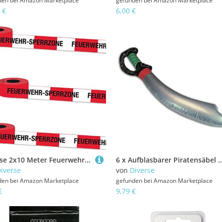
den bei
Amazon Marketplace
gefunden bei
Amazon Marketplace
 €
6,00 €
Diverse 2x10 Meter Feuerwehrabsperrung/Absperrband/Feuerwehr Party
6 x Aufblasbarer Piratensäbel Pirat A
iverse
von
Diverse
den bei
Amazon Marketplace
gefunden bei
Amazon Marketplace
€
9,79 €