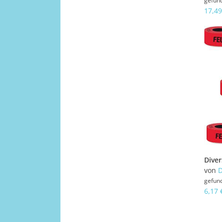
gefun
17,49
von
D
gefun
6,17 