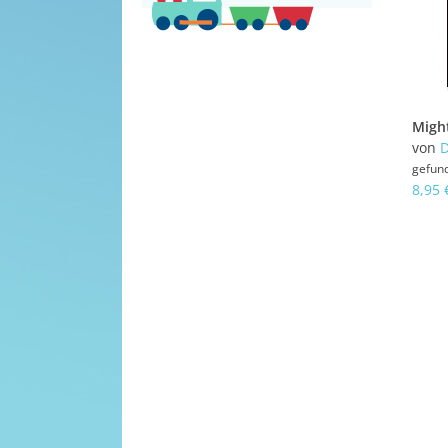
Might
von
D
gefun
8,95 