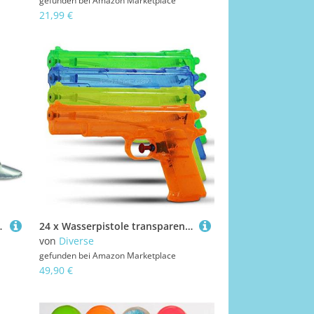
gefunden bei
Amazon Marketplace
21,99 €
ufblasbar 72 cm
24 x Wasserpistole transparent 24 cm Wasser Pistole
von
Diverse
gefunden bei
Amazon Marketplace
49,90 €