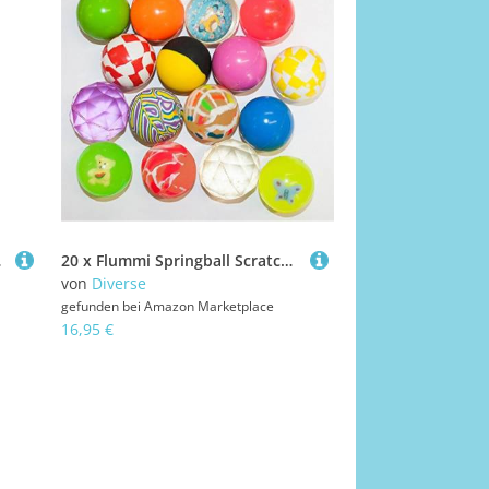
4 Away
20 x Flummi Springball Scratch Univers Mix 45 mm
von
Diverse
gefunden bei
Amazon Marketplace
16,95 €