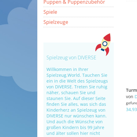
Puppen & Puppenzubehör
Spiele
Spielzeuge
Spielzeug von DIVERSE
Willkommen in Ihrer
Spielzeug.World. Tauchen Sie
ein in die Welt des Spielzeugs
von DIVERSE. Treten Sie ruhig
Turm
näher, schauen Sie und
von
D
staunen Sie. Auf dieser Seite
gefun
finden Sie alles, was sich das
34,93
Kinderherz an Spielzeug von
DIVERSE nur wünschen kann.
Und auch die Wünsche von
großen Kindern bis 99 Jahre
und älter sollen hier nicht