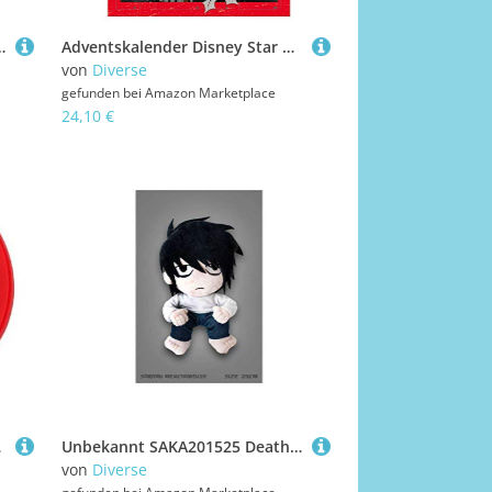
 of 99 Starter Sortiert
Adventskalender Disney Star Wars bunt
von
Diverse
gefunden bei
Amazon Marketplace
24,10 €
appen
Unbekannt SAKA201525 Death Note - L - Plüsch Figur (25cm) - original & lizensiert
von
Diverse