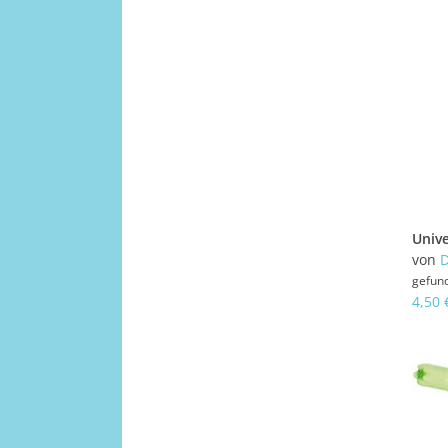
von
D
gefun
4,50 