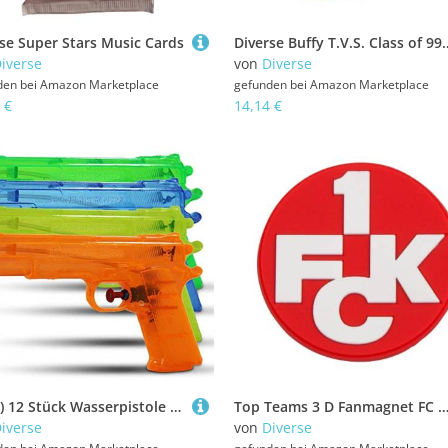
se Super Stars Music Cards
Diverse Buffy T.V.S. Class
iverse
von
Diverse
den bei
Amazon Marketplace
gefunden bei
Amazon Marketplace
 €
14,14 €
(5404) 12 Stück Wasserpistole 20 cm, Wasserblaster, Watergun
Top Teams 3 D Fanmagnet FC Kaiserslautern W
iverse
von
Diverse