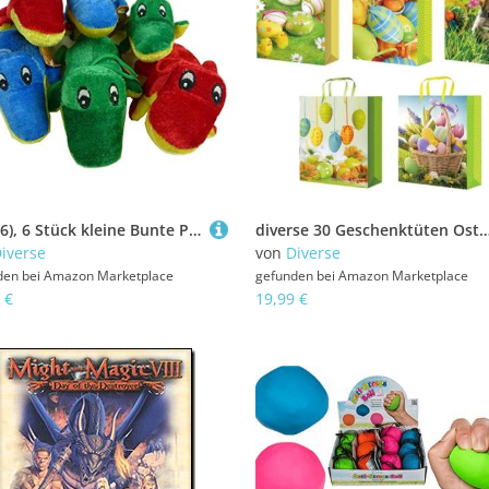
(47686), 6 Stück kleine Bunte Plüsch Krokodile 18 cm,, witzig und Knuffig als Mitgebsel, Mitbringsel, Kindergarten
diverse 30 Geschenktüten Ostern Osterhase 23x18x10 Geschenktaschen Tragetasche Ostertüten 
iverse
von
Diverse
den bei
Amazon Marketplace
gefunden bei
Amazon Marketplace
 €
19,99 €