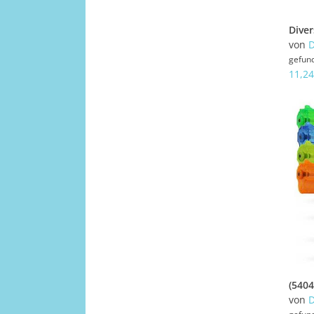
Diver
von
D
gefun
11,24
von
D