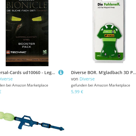
Universal-Cards ud10060 - Lego Bionicle Booster-Packs Cards
Diverse BOR. M'gladbach 3D PVC Magnet Trikot 2013/1
iverse
von
Diverse
den bei
Amazon Marketplace
gefunden bei
Amazon Marketplace
€
5,99 €