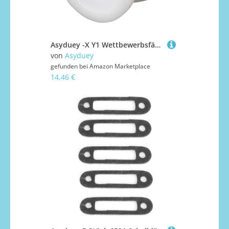
Asyduey -X Y1 Wettbewerbsfähig Yo-Yo, Yoyo für Anfänger Aluminium Legierung Yoyo,Einfache Rückgabe und Übungstricks Spielzeug für Kids
von
Asyduey
gefunden bei
Amazon Marketplace
14,46 €