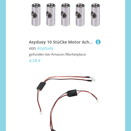
Asyduey 10 StüCke Motor Achse 3,17 Mm auf 5 Mm Welle Adapter HüLse für RC Modell Auto Boots Flugzeug 3650 550 540 Motor
von
Asyduey
gefunden bei
Amazon Marketplace
4,28 €