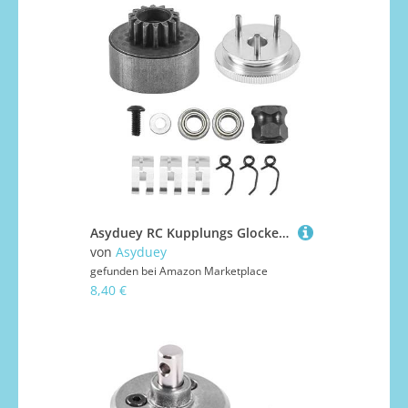
Asyduey RC Kupplungs Glocke 14T Getriebe Lager Kupplungs Schuhe Federn & Motor Mutter Schwung Rad Baugruppe für 1/8 RC Modell Nitro Auto
von
Asyduey
gefunden bei
Amazon Marketplace
8,40 €