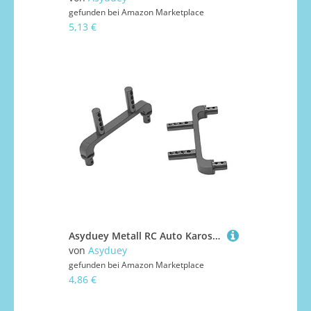
gefunden bei
Amazon Marketplace
5,13 €
Asyduey Metall RC Auto Karosserie Post Halter HüLle Spalte für A949 A959 A969 A979 K929 A959-B 1/18 RC Auto Upgrade Teile,
von
Asyduey
gefunden bei
Amazon Marketplace
4,86 €