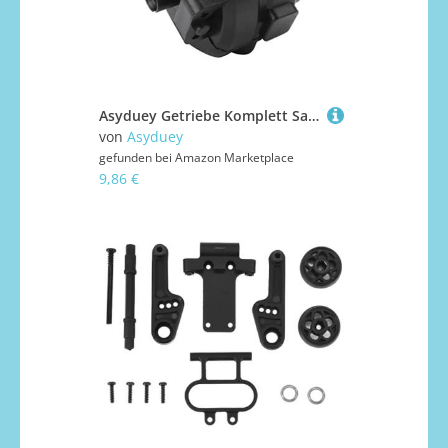
Asyduey Getriebe Komplett Satz Antrieb & Getriebe für 1:10 RC Auto Teile 02024 02051 02030 03015 94123 94106 94107 94108, Front Getriebe
von
Asyduey
gefunden bei
Amazon Marketplace
9,86 €