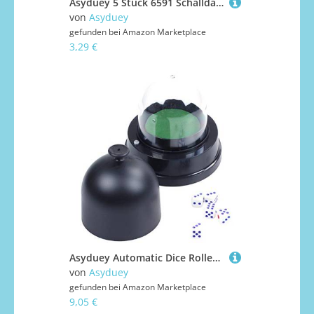
Asyduey 5 Stück 6591 Schalldämpferdichtung für -FW06 1/10 RC Auto-Upgrade-Teile Ersatzzubehör
von
Asyduey
gefunden bei
Amazon Marketplace
3,29 €
Asyduey Automatic Dice Roller Cup Batteriebetriebenes Pub Bar Partei Spiel Mit 5 WÜRfeln Schwarz
von
Asyduey
gefunden bei
Amazon Marketplace
9,05 €