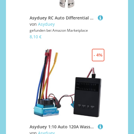
Asyduey RC Auto Differential 55-ZJ06 für 9125 9155 9156 Xinlehong 9125 9155 9156 1/10 1/12 RC Teile
von
Asyduey
gefunden bei
Amazon Marketplace
8,10 €
- 4%
Asyduey 1:10 Auto 120A Wasserdicht Bürstenlos Esc + Programm Karten Kombination Einzelheiten, für 1/10 Rc Auto
von
Asyduey