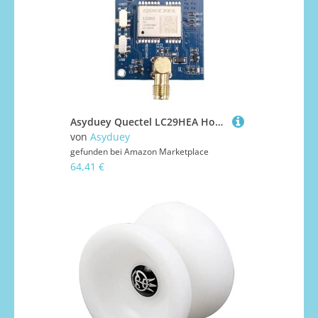
Asyduey Quectel LC29HEA Hochpräzises RTK- auf Zentimeterebene, 10 Hz, Drohnen-Flugsteuerung, Mobile Station, GNSS-Differential
von
Asyduey
gefunden bei
Amazon Marketplace
64,41 €