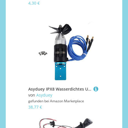
4,30 €
Asyduey IPX8 Wasserdichtes Unterwasser Strahl Ruder 2838 350KV 2,4KG Schub BüRstenloser Motor mit 55Mm 60Mm Propeller für ROV RC Boote CCW
von
Asyduey
gefunden bei
Amazon Marketplace
38,77 €