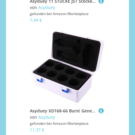
Asyduey 11 STÜCKE JST Stecker Splitter JST Stecker Buchse Y Kabel JST zu JR Adapter für -4 RC Auto KüHlung LüFter ESC Batterie Motor
von
Asyduey
gefunden bei
Amazon Marketplace
7,49 €
Asyduey XD168-66 Burst Generation Spinner Werkzeugkasten für Spinner ÄHnliche Produkte Hand Aufbewahrungsbox Werkzeugkasten
von
Asyduey
gefunden bei
Amazon Marketplace
11,37 €