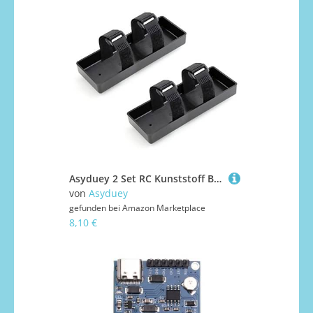
Asyduey 2 Set RC Kunststoff Batterie Fach Batterie Kasten Halterung für 1/8 1/10 Axial SCX10 TRX4 D90 RC Crawler Auto Teile
von
Asyduey
gefunden bei
Amazon Marketplace
8,10 €