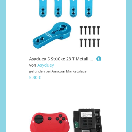
Asyduey 5 StüCke 23 T Metall Servo Arm Horn mit Schrauben für 1/10 RC Auto Teile ZubehöR
von
Asyduey
gefunden bei
Amazon Marketplace
5,30 €