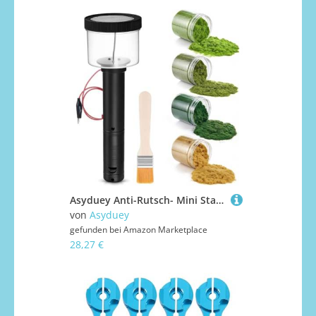
Asyduey Anti-Rutsch- Mini Static Grass Applikator Flocking-Kit mit 4 X 60g Farben Gras für DIY Modellbahn Landschafts-
von
Asyduey
gefunden bei
Amazon Marketplace
28,27 €