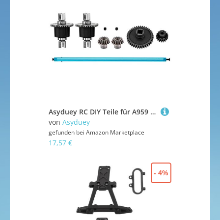
Asyduey RC DIY Teile für A959 A979 A959-B A979-B RC Auto Metall Upgrade ZubehöR Metall Getriebe Differential A949-23 A949-24, A
von
Asyduey
gefunden bei
Amazon Marketplace
17,57 €
- 4%