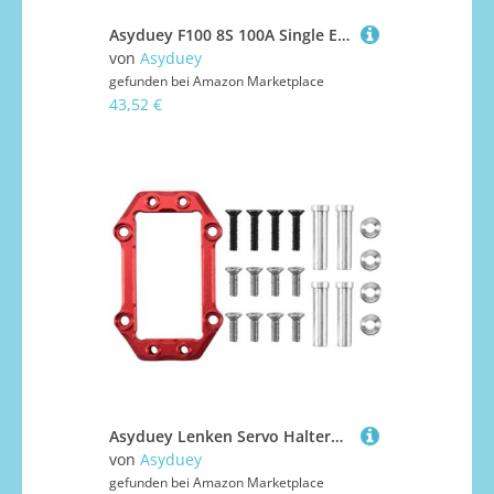
Asyduey F100 8S 100A Single ESC AM32 8S 100A ESC für 10-13 FPV-Drohne RC-Boot RC-Auto ESC
von
Asyduey
gefunden bei
Amazon Marketplace
43,52 €
Asyduey Lenken Servo Halterung Aus Metall für ARRMA 1/8 KRATON 6S Outcast Senton Talion RC Auto Aktualisierung Teile,1
von
Asyduey
gefunden bei
Amazon Marketplace