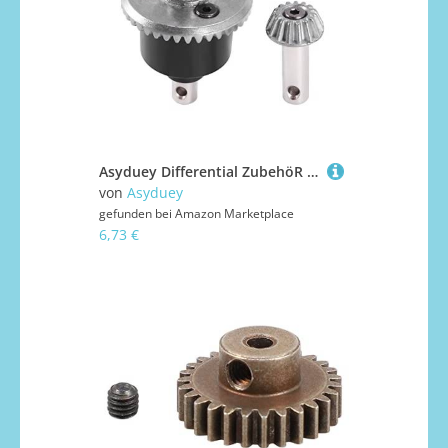
Asyduey Differential ZubehöR FYQCS01 für FY01 FY02 FY03 1/12 RC Auto Teile
von
Asyduey
gefunden bei
Amazon Marketplace
6,73 €