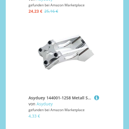
gefunden bei
Amazon Marketplace
24,23 €
25,16 €
Asyduey 144001-1258 Metall Schwanz Festteile Heck FlüGel Firmware BeschläGe für 144001 1/14 4WD RC Auto Teile, Silber
von
Asyduey
gefunden bei
Amazon Marketplace
4,33 €