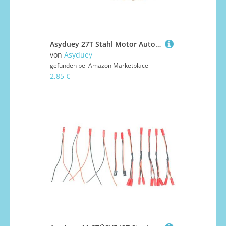
Asyduey 27T Stahl Motor Auto Upgrade Teile für 144001 124019 124018 A959-B A959B A969B RC Auto ErsatzzubehöR
von
Asyduey
gefunden bei
Amazon Marketplace
2,85 €