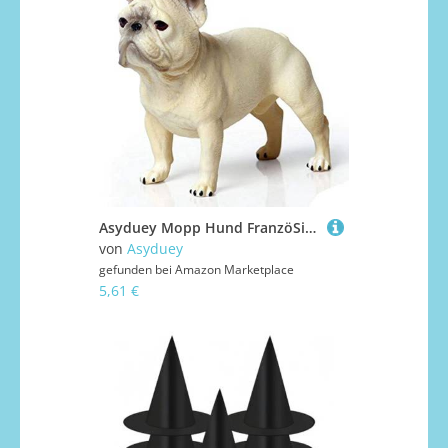
Asyduey Mopp Hund FranzöSische Bulldogge Modelle Stehende Position Aktion Figur Kinder PäDagogische GüNstige Spielzeug Geschenk Sammlung
von
Asyduey
gefunden bei
Amazon Marketplace
5,61 €