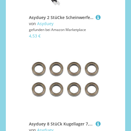
Asyduey 2 StüCke Scheinwerfer LED Licht für HBX 16889 16889A 16890 16890A SG1601 SG1602 1/16 RC Auto Upgrade Teile
von
Asyduey
gefunden bei
Amazon Marketplace
4,53 €
Asyduey 8 StüCk Kugellager 7,93X12,7X3,95Mm für HBX 16889 16889A 16890 16890A 1601 1602 SG1601 RC Autoteile ZubehöR
von
Asyduey