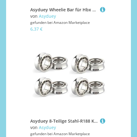
Asyduey Wheelie Bar für Hbx 16889 16889A 16890 16890A 1601 1602 Sg1601 Sg1602 Rc Autoteile ZubehöR
von
Asyduey
gefunden bei
Amazon Marketplace
6,37 €
Asyduey 8-Teilige Stahl-R188 KK-Lager, Schnelle Reaktionsschnelle Lager Aus Hochkarbonischem Chromstahl R188 U-Rille Ersatzteile für Yoyo-Modelle.
von
Asyduey
gefunden bei
Amazon Marketplace