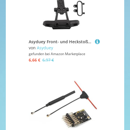
Asyduey Front- und HeckstoßStange für HBX 16889 16889A 16890 16890A 1601 1602 SG1601 SG1602 RC Autoteile ZubehöR
von
Asyduey
gefunden bei
Amazon Marketplace
6,66 €
6,97 €