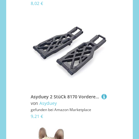
8,02 €
Asyduey 2 StüCk 8170 Vorderer Unterer Querlenker für 1/8 9106-S 9021 08423 Rc Auto Teile ZubehöR
von
Asyduey
gefunden bei
Amazon Marketplace
9,21 €