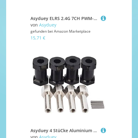
Asyduey ELRS 2.4G 7CH PWM-Empfänger ExpressLRS RX 2400RX PWM/CRSF-Protokoll für RC FPV-Drohne Starrflügel-Quadrocopter, Gebogen, Einfach zu Bedienen
von
Asyduey
gefunden bei
Amazon Marketplace
15,71 €
Asyduey 4 StüCke Aluminium RC Auto 12 Mm Sechskant Rad Naben Antrieb Adapter VerläNgerung Kombinierer Koppler für 1/10 RC Crawler Axial SCX10 D90, Schwarz 20 Mm
von
Asyduey