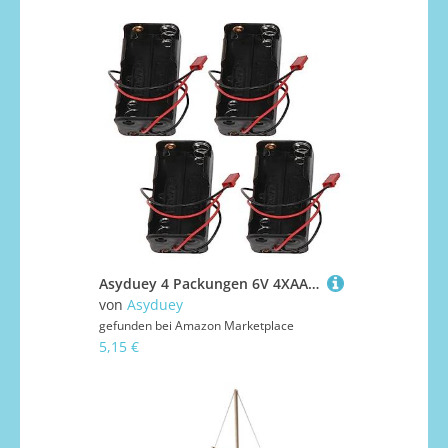
Asyduey 4 Packungen 6V 4XAA Batterie BehäLterkoffer Halten Packungen Kasten JST Plug Receiver für Redcat 1/8 1/10 RC Nitro Power Auto Lastwagen
von
Asyduey
gefunden bei
Amazon Marketplace
5,15 €