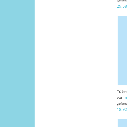
gefun
29,58
von
gefun
18,92