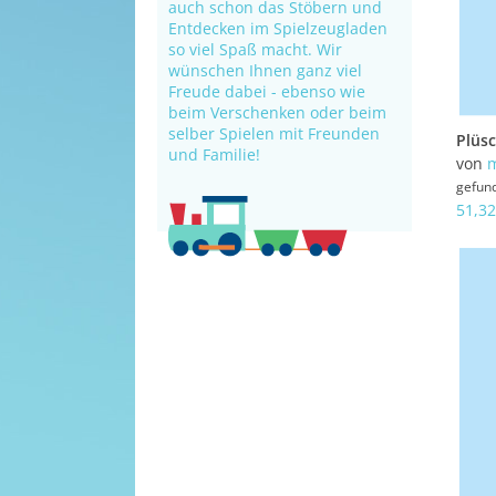
auch schon das Stöbern und
Entdecken im Spielzeugladen
so viel Spaß macht. Wir
wünschen Ihnen ganz viel
Freude dabei - ebenso wie
beim Verschenken oder beim
selber Spielen mit Freunden
und Familie!
von
gefun
51,32