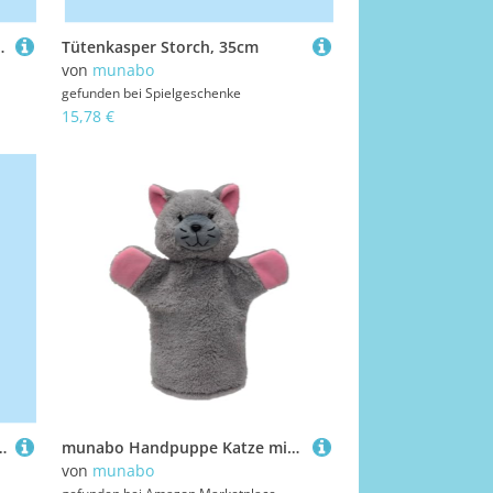
-Wolf zu Hause
Tütenkasper Storch, 35cm
von
munabo
gefunden bei
Spielgeschenke
15,78 €
extilmarionette +CD
munabo Handpuppe Katze mit Sound, 25cm
von
munabo