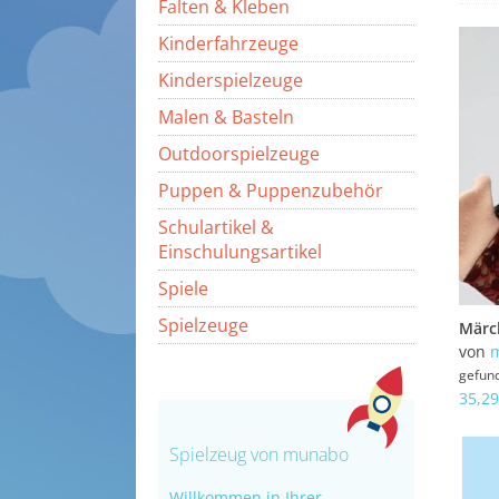
Falten & Kleben
Kinderfahrzeuge
Kinderspielzeuge
Malen & Basteln
Outdoorspielzeuge
Puppen & Puppenzubehör
Schulartikel &
Einschulungsartikel
Spiele
Spielzeuge
von
gefun
35,29
Spielzeug von munabo
Willkommen in Ihrer