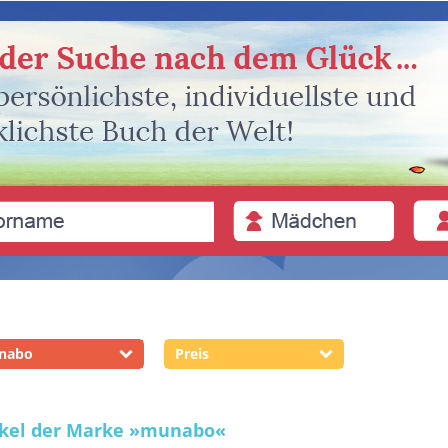
nabo
Preis
ikel der Marke
»munabo«