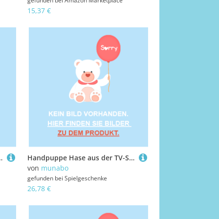
gefunden bei
Amazon Marketplace
15,37 €
e Mütze,20cm-Plüschtier Maulwurf
Handpuppe Hase aus der TV-Serie Der kleine Maulwurf, 37 cm
von
munabo
gefunden bei
Spielgeschenke
26,78 €