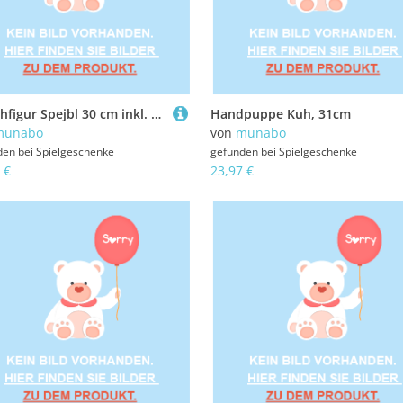
Plüschfigur Spejbl 30 cm inkl. CD
Handpuppe Kuh, 31cm
munabo
von
munabo
den bei
Spielgeschenke
gefunden bei
Spielgeschenke
 €
23,97 €