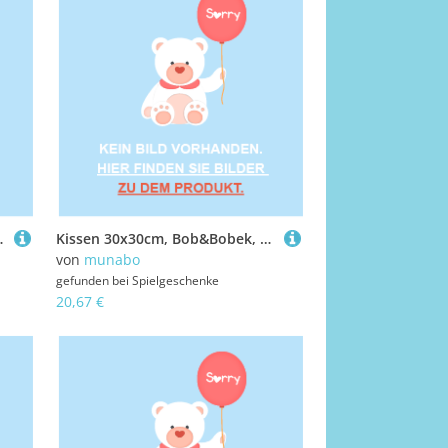
, Handpuppe
Kissen 30x30cm, Bob&Bobek, Hanteln
von
munabo
gefunden bei
Spielgeschenke
20,67 €