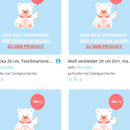
Manicka 25 cm, Textilmarionette +CD
Wolf verkleidet 29 cm 2
munabo
von
munabo
den bei
Spielgeschenke
gefunden bei
Spielgeschenke
 €
31,97 €