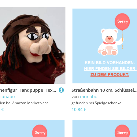
Märchenfigur Handpuppe Hexe 28 cm, Mehrfarbig, für Kasperletheater
Straßenbahn 10 cm, Schlüsselanhä
munabo
von
munabo
den bei
Amazon Marketplace
gefunden bei
Spielgeschenke
 €
10,84 €