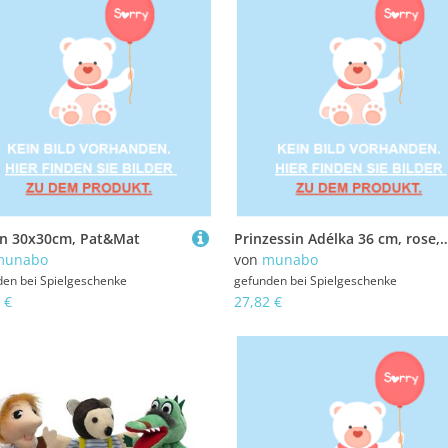
en 30x30cm, Pat&Mat
Prinzessin Adélka 36 cm, rose
munabo
von
munabo
den bei
Spielgeschenke
gefunden bei
Spielgeschenke
 €
27,82 €