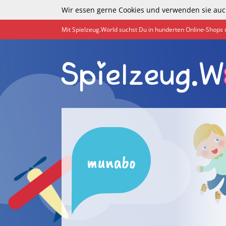
Wir essen gerne Cookies und verwenden sie auc
Mit Spielzeug.World suchst Du in hunderten Online-Shops 
munabo