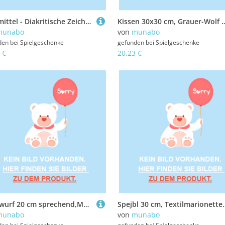
Lehrmittel - Diakritische Zeichen CZ, 4-teiliges Lehrhilfeset
Kissen 30x30 cm, Grauer
munabo
von
munabo
den bei
Spielgeschenke
gefunden bei
Spielgeschenke
 €
20,23 €
Maulwurf 20 cm sprechend,Mütze rote-Trikolore 1+
Spejbl 30 cm, T
munabo
von
munabo