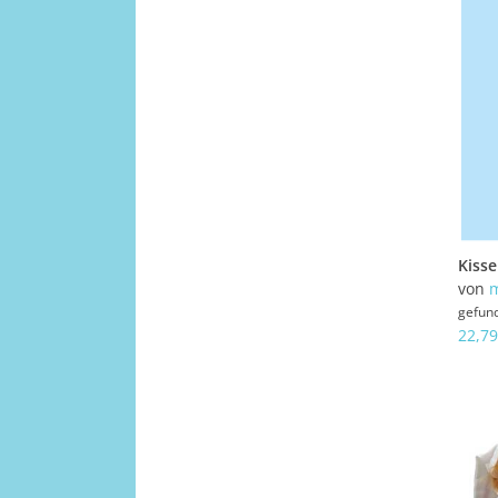
Kiss
von
gefun
22,79