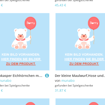
den bei
Spielgeschenke
gefunden bei
Spielgeschenke
 €
45,43 €
Tütenkasper Eichhörnchen m.Haselnuss 21cm
Der kleine Maulwurf,Hose und blau-gelb
munabo
von
munabo
den bei
Spielgeschenke
gefunden bei
Spielgeschenke
 €
31,87 €