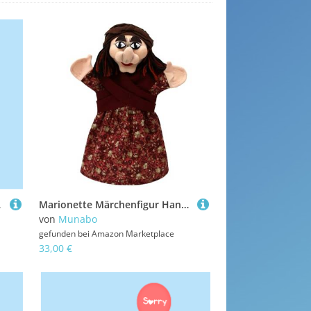
nger
Marionette Märchenfigur Handpuppe Hexe 28 cm, Mehrfarbig, für Kasperletheater
von
Munabo
gefunden bei
Amazon Marketplace
33,00 €