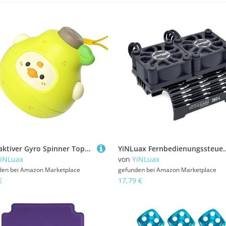
Interaktiver Gyro Spinner Tops Spielzeug Für Kinder Fruchtdesign Party Wettbewerbsspiel Gyro Desktop Spielzeug Family Activity Spinner Top Kinder
YiNLuax Fernbedienungssteuerauto Bürstenloser Motorkühlungslüfter Hochgeschwindigkeits
iNLuax
von
YiNLuax
den bei
Amazon Marketplace
gefunden bei
Amazon Marketplace
€
17,79 €