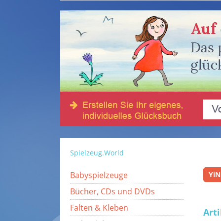
Spielzeug.World
Babyspielzeuge
YiN
Bücher, CDs und DVDs
Falten & Kleben
Art