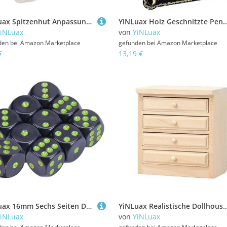
YiNLuax Spitzenhut Anpassung Geburtstagsfeier Enten/Blumenmuster Doppelschicht Spitze Und Dekoration Pompoms Partyzubehör
YiNLuax Holz Geschnitzte Pendelbrett Holzwind
iNLuax
von
YiNLuax
den bei
Amazon Marketplace
gefunden bei
Amazon Marketplace
€
13,19 €
YiNLuax 16mm Sechs Seiten Dices Acryl Spiel Dices Klassenzimmer Farbenfrohe Unterrichtspädagogikspielzeug Mathematik Lernwerkzeug Sechseiten Seiten Set
YiNLuax Realistische Dollhouses Küchenspüle Schrank Mit Funktionalen Tür Holz Miniaturmöb
iNLuax
von
YiNLuax