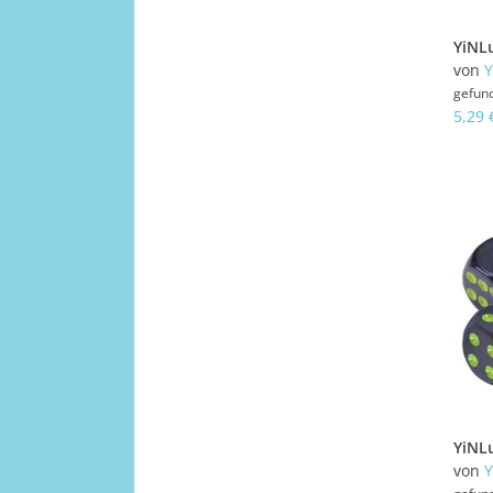
von
Y
gefun
5,29 
von
Y