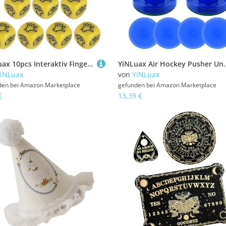
YiNLuax 10pcs Interaktiv Fingerspiel Dices Acryl Rock Paper Scissor Game Dices 6 Seiten 20 Mm Für Familienunterhaltung Finger Raten
YiNLuax Air Hockey Pusher Und Air Hockey Pucks Ersatz Fü
iNLuax
von
YiNLuax
den bei
Amazon Marketplace
gefunden bei
Amazon Marketplace
€
13,39 €