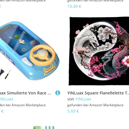
den bei
Amazon Marketplace
gefunden bei
Amazon Marketplace
€
10,49 €
YiNLuax Simulierte Von Race Cars Game Musical Lenkräder Spielzeug Interaktive Rennwagen Mit Musik Und Lichtern Dauerhafter Musikalischer Lenkräder
YiNLuax Square Flanellelette Tarots Stoff Brettspielpad Astrologische Orakling Abdecku
iNLuax
von
YiNLuax
den bei
Amazon Marketplace
gefunden bei
Amazon Marketplace
 €
5,69 €