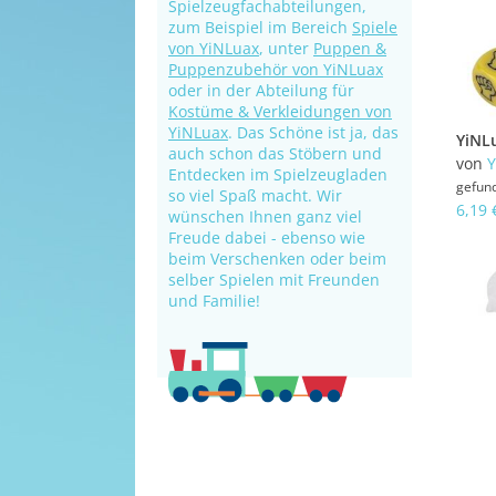
Spielzeugfachabteilungen,
zum Beispiel im Bereich
Spiele
von YiNLuax
, unter
Puppen &
Puppenzubehör von YiNLuax
oder in der Abteilung für
Kostüme & Verkleidungen von
YiNLuax
. Das Schöne ist ja, das
auch schon das Stöbern und
von
Y
Entdecken im Spielzeugladen
gefun
so viel Spaß macht. Wir
6,19 
wünschen Ihnen ganz viel
Freude dabei - ebenso wie
beim Verschenken oder beim
selber Spielen mit Freunden
und Familie!