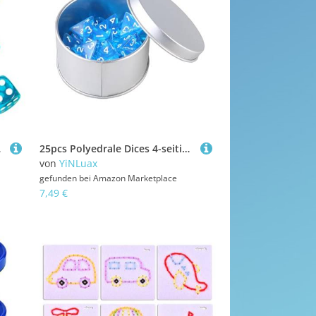
echs Seiten Set
25pcs Polyedrale Dices 4-seitige Zahlen Acryl Dices Rollenspiele Tischspiel Klares Spiel Einfach Zu Verwendende Rollenspiele Tabellenzubehör
von
YiNLuax
gefunden bei
Amazon Marketplace
7,49 €