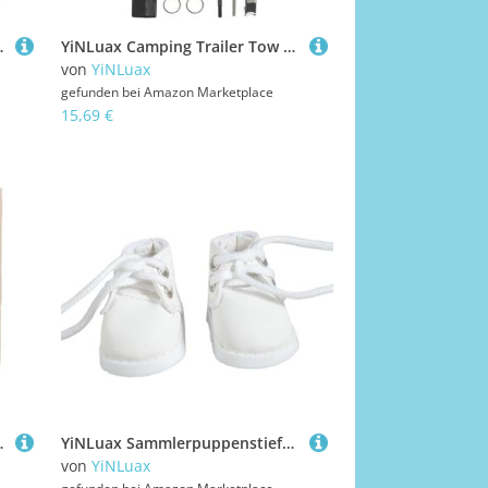
er Wäsche Hexerei
YiNLuax Camping Trailer Tow Hook Linker Für Modellcrawler Campinganhänger Multifunktionales Aluminiumlegierung Design Korrosionsbeständiges Modellautozubehör
von
YiNLuax
gefunden bei
Amazon Marketplace
15,69 €
el Für 1/12 Sammlung Küchenschrank
YiNLuax Sammlerpuppenstiefel Für Anime Plüsch 17 cm Figur Displayzubehör Schnürschuh Für Enthusiasten Puppenschuhe
von
YiNLuax