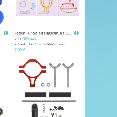
r Spieltische Great Tor Paddel Ersatz Spielzeugset Tischspielzeugset
Faden Für Spielzeugschnüre Craft Kits Kinder Vorschulalter Homeschool Aktivität Und Eltern Kinder Bindungs Nähprojektmaterialien Vorschuldwindeaktivitäten Feinmotorik
von
YiNLuax
gefunden bei
Amazon Marketplace
7,09 €