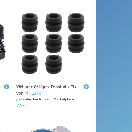
kühlgerät Upgrade Zubehör Für Modell Fahrzeug Teil Fernbedienung Zubehör
YiNLuax 8/16pcs Foosballs Tischstange Stoßfänger Kleine Waschmaschine Plastik Foosballs Stoßfänger Fußball Tischstange Stopper Teil Plastik
von
YiNLuax
gefunden bei
Amazon Marketplace
7,99 €