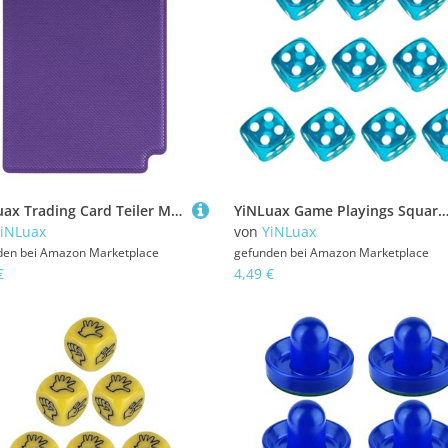
YiNLuax Trading Card Teiler Multicolor PU Separator Board Decks Box Sortier Portables Spielzubehör Haltbarkeit Organisatoren
YiNLuax Game Playings Square Block Mathematikunterricht Bildungsspielzeug Dices Kleine Farbenfrohe Acryl Sechsseitige Dices Würfel Mit Punkten S
iNLuax
von
YiNLuax
den bei
Amazon Marketplace
gefunden bei
Amazon Marketplace
€
4,49 €