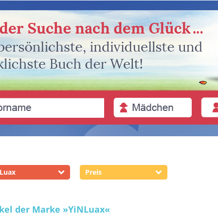
Luax
Preis
ikel der Marke
»YiNLuax«