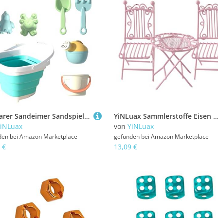
Faltbarer Sandeimer Sandspielzeug Mit Schaufel Und Wassertöpfen Sandburgen Für Kinder Strand Wasserspiel Aktivität Faltbarer Strandschale Für Kinder
YiNLuax Sammlerstoffe Eisen Terrasse Mit Tisch Und 2 Stuhl Für 1/12 Dollhouses Möbel Gartenszene Arrangement Requisiten Dollhouse
iNLuax
von
YiNLuax
den bei
Amazon Marketplace
gefunden bei
Amazon Marketplace
 €
13,09 €