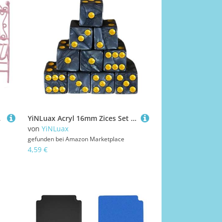
s Accessoires
YiNLuax Acryl 16mm Zices Set Farbenfrohe Sechsseitige Würfel Würfel Mit Punktspielen Square Block Kinder Mathematikunterricht Bildungsspielzeug Sechside Set
von
YiNLuax
gefunden bei
Amazon Marketplace
4,59 €