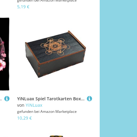
gefunden bei
Amazon Marketplace
5,19 €
ngskarte Matte Göttliche Tischdecke Gottesmat Tarot Karten Tuch Zum Lesen
YiNLuax Spiel Tarotkarten Box Storage Box Holz Tarotkarten Aufbewahrungsbehälter Für Glücksbekenntnis Hexen Holzfall Mehrzweckhalter
von
YiNLuax
gefunden bei
Amazon Marketplace
10,29 €