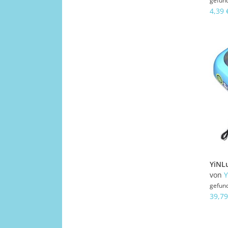
gefun
4,39 
von
Y
gefun
39,79