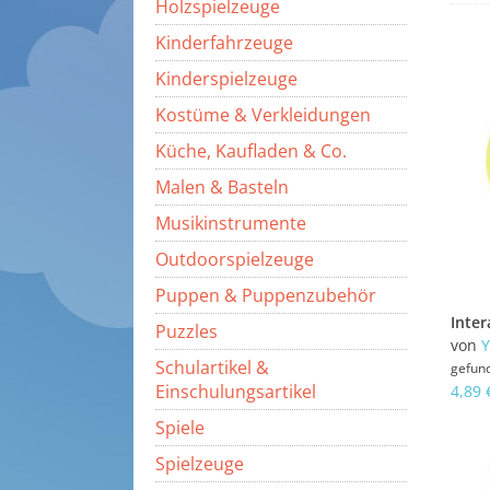
Holzspielzeuge
Kinderfahrzeuge
Kinderspielzeuge
Kostüme & Verkleidungen
Küche, Kaufladen & Co.
Malen & Basteln
Musikinstrumente
Outdoorspielzeuge
Puppen & Puppenzubehör
Puzzles
von
Y
Schulartikel &
gefun
Einschulungsartikel
4,89 
Spiele
Spielzeuge