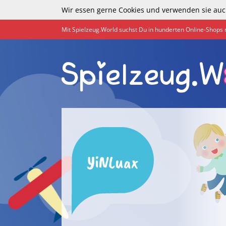
Wir essen gerne Cookies und verwenden sie auc
Mit Spielzeug.World suchst Du in hunderten Online-Shops 
YiNLuax