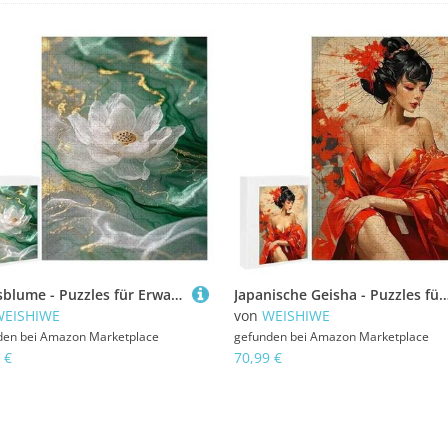
Lotusblume - Puzzles für Erwachsene, Puzzle Erwachsene 1000 Teile, Banksy Little Girl Street Artwork Puzzle 75 x 50 cm, Bunte DIY-Puzzles für Heimdekoration, Familienpuzzle Geschenkideen D-448
Japanische Geisha - Puzzles für Erwachsene, Puzzle Erwachsene 2000 Teile, Banksy Little Girl Street Artwork Puzzle 100 x 70 cm, Bunte DIY-Puzzles für Heimdekoratio
WEISHIWE
von
WEISHIWE
den bei
Amazon Marketplace
gefunden bei
Amazon Marketplace
 €
70,99 €