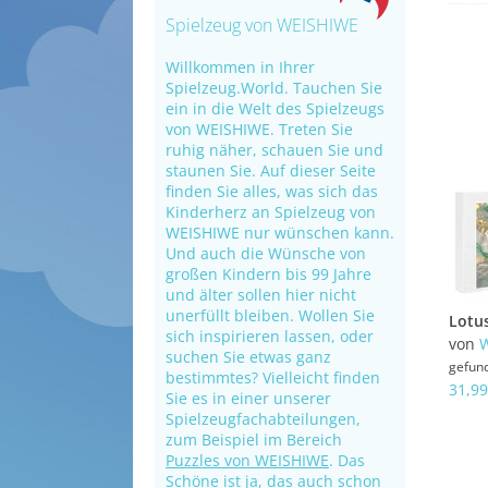
Spielzeug von WEISHIWE
Willkommen in Ihrer
Spielzeug.World. Tauchen Sie
ein in die Welt des Spielzeugs
von WEISHIWE. Treten Sie
ruhig näher, schauen Sie und
staunen Sie. Auf dieser Seite
finden Sie alles, was sich das
Kinderherz an Spielzeug von
WEISHIWE nur wünschen kann.
Und auch die Wünsche von
großen Kindern bis 99 Jahre
und älter sollen hier nicht
unerfüllt bleiben. Wollen Sie
sich inspirieren lassen, oder
von
suchen Sie etwas ganz
gefun
bestimmtes? Vielleicht finden
31,99
Sie es in einer unserer
Spielzeugfachabteilungen,
zum Beispiel im Bereich
Puzzles von WEISHIWE
. Das
Schöne ist ja, das auch schon