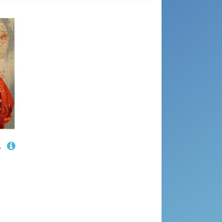
n, Familienpuzzle Geschenkideen D-561