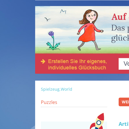
Spielzeug.World
Puzzles
WE
Art