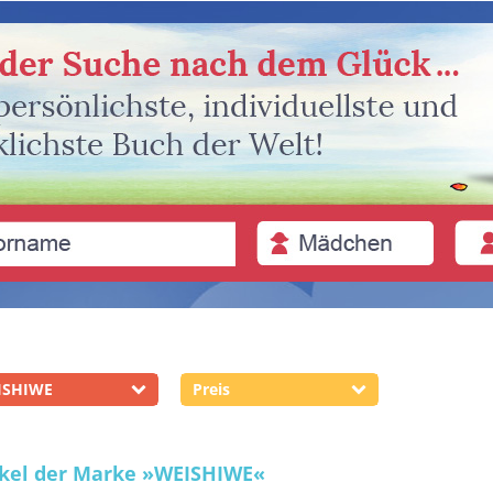
ISHIWE
Preis
ikel der Marke
»WEISHIWE«