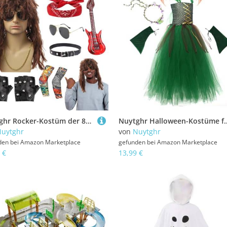
Nuytghr Rocker-Kostüm der 80er-Jahre, Schwermetall-Cosplay-Outfit – Punk-Stil mit Sonnenbrille, Perücke für Outdoor, Party, Urlaub, Musikfestival, Bühnenaufführung, Halloween, Veranstaltungen
Nuytghr Halloween-Kostüme für Mädchen – Grüner Feenrock – Verkleiden Sie Cosplay-Kostüme, Rollenspiel-Z
uytghr
von
Nuytghr
den bei
Amazon Marketplace
gefunden bei
Amazon Marketplace
 €
13,99 €