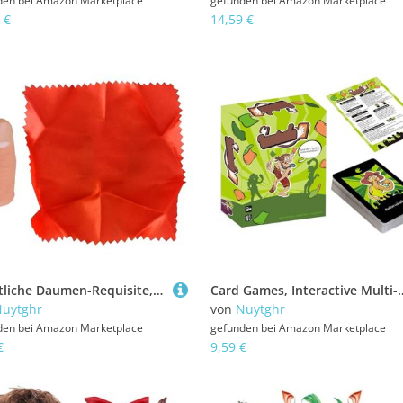
den bei
Amazon Marketplace
gefunden bei
Amazon Marketplace
 €
14,59 €
Künstliche Daumen-Requisite, verschwindende Seide, Trick-Requisiten, künstlicher Daumenstreich, Zubehör für Geburtstage, Familiennächte, Halloween-Partys, Bühnenauftritte, Unterhaltung
Card Games, Interactive Multi-Player Deck Fun Design, Family Game for Teens, Portable Pack with Ea
uytghr
von
Nuytghr
den bei
Amazon Marketplace
gefunden bei
Amazon Marketplace
€
9,59 €