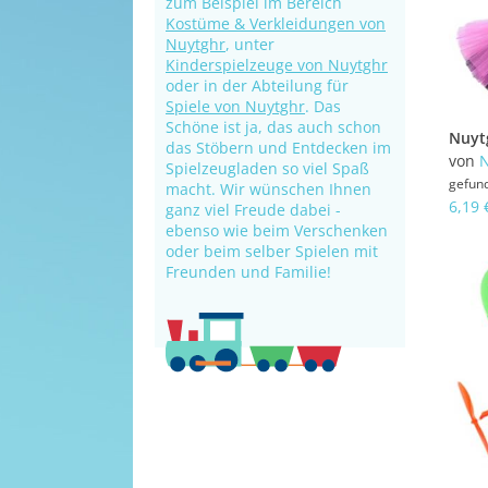
zum Beispiel im Bereich
Kostüme & Verkleidungen von
Nuytghr
, unter
Kinderspielzeuge von Nuytghr
oder in der Abteilung für
Spiele von Nuytghr
. Das
Schöne ist ja, das auch schon
das Stöbern und Entdecken im
von
N
Spielzeugladen so viel Spaß
gefun
macht. Wir wünschen Ihnen
6,19 
ganz viel Freude dabei -
ebenso wie beim Verschenken
oder beim selber Spielen mit
Freunden und Familie!