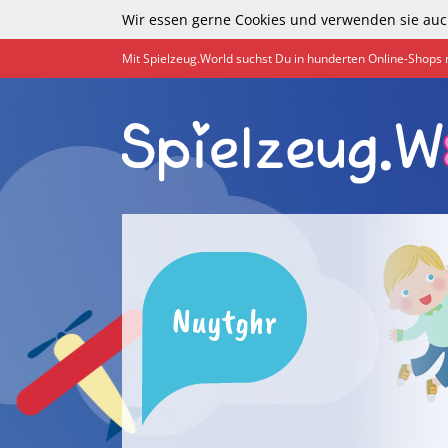
Wir essen gerne Cookies und verwenden sie auc
Mit Spielzeug.World suchst Du in hunderten Online-Shops 
Nuytghr