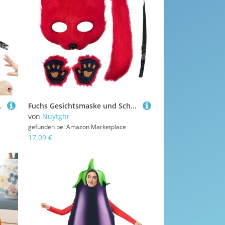
piel Für Schreibtisch Deko Raum Wartebereich
Fuchs Gesichtsmaske und Schwanz | Verkleidung Outfit Halloween Cosplay - Katzen Gesichtsmaske Handschuhe Verkleidung - für Party Feier Event Maskenball Convention Karneval Festtage Erwachsene Jugendli
von
Nuytghr
gefunden bei
Amazon Marketplace
17,09 €