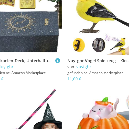
Tarotkarten-Deck, Unterhaltung, Wahrsager-Set, 78 Karten, Wahrsagungsspiel, 7,6 x 12,9 cm, Schicksals-Lesewerkzeug für Familienspaß, russische Sprachausgabe, spirituelle Einsichtsaktivität
Nuytghr Vogel Spielzeug | Kinder Vogel Spielzeug Für Kleinkinder,Niedliches Realistisches Tier Interaktives Sensoriks
uytghr
von
Nuytghr
den bei
Amazon Marketplace
gefunden bei
Amazon Marketplace
 €
11,69 €