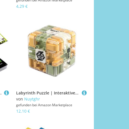
gefunden bei
Amazon Marketplace
4,29 €
sy Rules, Party Cards for Adults Travel Camping Birthday Christmas Night Gathering
Labyrinth Puzzle | Interaktiver 3D Gedächtnistrainer | Labyrinthwürfel | Für Klassenraum Party Geburtstag Schule Wartezimmer Familienfest Gesellschaftsevent Feiertag
von
Nuytghr
gefunden bei
Amazon Marketplace
12,10 €