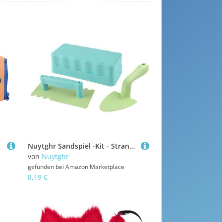
se Feinmotorik
Nuytghr Sandspiel -Kit - Strandschaufel und Ziegelform Set für Spaß im Freien, Pool -Urlaubspark -Camping, Kinderspielzeug für Mädchen, leichte Wiederverwendbare Spielwerkzeuge in Brown Green
von
Nuytghr
gefunden bei
Amazon Marketplace
8,19 €