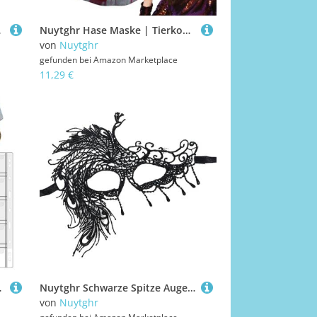
sevent Feiertag
Nuytghr Hase Maske | Tierkopfmaske | Kostümzubehör für Feste Karneval Bühnenmaskerade Cosplay Partys Familienfeiern
von
Nuytghr
gefunden bei
Amazon Marketplace
11,29 €
agbares Neujahrsgeschenk
Nuytghr Schwarze Spitze Augenmaske | Damen Cosplay Gesichtsmaske - Halloween Karneval Blindfold für Damen Teenager Mädchen Bühnenauftritt Geburtstag
von
Nuytghr