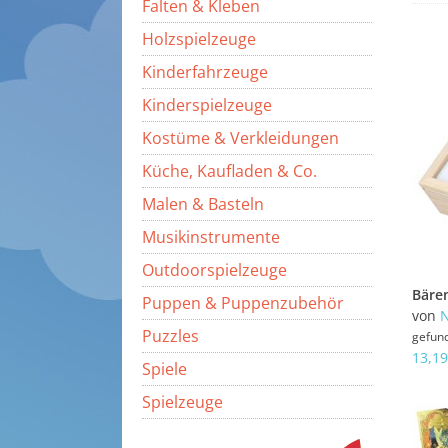
Falten & Kleben
Holzspielzeuge
Kinderfahrzeuge
Kinderspielzeuge
Kostüme & Verkleidungen
Küche, Kaufladen & Co.
Malen & Basteln
Musikinstrumente
Outdoorspielzeuge
Puppen & Puppenzubehör
von
N
Puzzles
gefun
13,19
Spiele
Spielzeuge