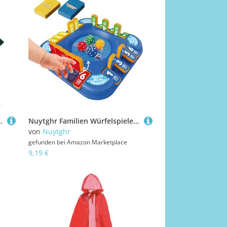
ubehör für 2–10 Jahre alte Mädchen, Halloween, Karneval, Bühnenaufführung, Themenparty
Nuytghr Familien Würfelspiele | Partyspiele | 2-6 Spieler Gesellschaftsspiel Für Campingurlaub Geburtstagsfeiern Picknick Garten
von
Nuytghr
gefunden bei
Amazon Marketplace
9,19 €