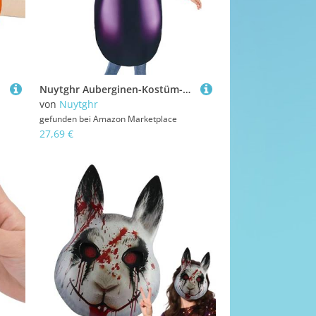
Nuytghr Auberginen-Kostüm-Outfit – Halloween-Kostüm für Erwachsene, Gemüse, Aubergine, lustiges Accessoire, Streich-Requisite für Familie, Freunde, Damen, Herren, ältere Menschen
von
Nuytghr
gefunden bei
Amazon Marketplace
27,69 €