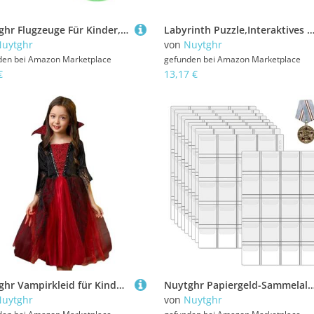
Nuytghr Flugzeuge Für Kinder,Realistischer Wurfgleiter Flugzeug - Flugzeug Spielzeug Segelflieger Für Outdoor Sport Spiel Kinder Erwachsene
Labyrinth Puzzle,Interaktives 3D Knobelspiel - Labyrinthwürfel | Für Klassenraum Party Geburtstag Schule Wartezimmer Familienfest Gesellschaft
uytghr
von
Nuytghr
den bei
Amazon Marketplace
gefunden bei
Amazon Marketplace
€
13,17 €
Nuytghr Vampirkleid für Kinder, Vampir-Halloween-Kostüm, verkleiden Sie sich Outfits für Familientreffen, Festivals, Feiern, Urlaub, Maskerade, Cosplay, Bühnenshow, Theateraufführung
Nuytghr Papiergeld-Sammelalbum - Münzhalteralbum | Transparentes Münzsammelbuch, Währungssammelbuch für tr
uytghr
von
Nuytghr