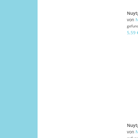
von
N
gefun
5,59 
von
N