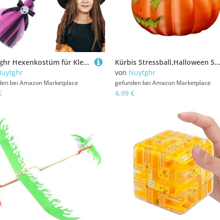
Nuytghr Hexenkostüm für Kleinkinder,Halloween-Märchen-Accessoires Ausgefallene Hexen-Verkleidung - Zauberer Cosplay Hexenhut für Teenager-Mädchen für Rollenspiele, Kostümparty, Parade, Cosplay
Kürbis Stressball,Halloween Spielzeug Zum Drücken | Katzen Deko Aus Harz Für Schulpreise Kinder Geschenkbeutel Belohnungen Karneval
uytghr
von
Nuytghr
den bei
Amazon Marketplace
gefunden bei
Amazon Marketplace
€
4,99 €