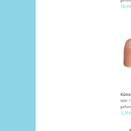
gefun
18,69
von
N
gefun
3,29 