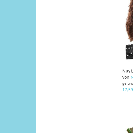
von
N
gefun
17,59