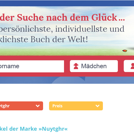
tghr
Preis
ikel der Marke
»Nuytghr«