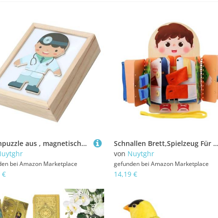
Bärenpuzzle aus , magnetische Anziehpuppen,Magnetisches Bären-Anzieh-Lernpuzzle | Cartoon-Muster zum Sortieren und Zuordnen von Puzzles, Puzzle für Kleinkinder, Kühlschrankmagnete für die Hand-Aug
Schnallen Brett,Spielzeug Für Grundlegende Lebenskompetenzen | Tragbares Holzspielzeug Ab 3 Jahre Für Zuhause Kindergarten Auto Rei
uytghr
von
Nuytghr
den bei
Amazon Marketplace
gefunden bei
Amazon Marketplace
 €
14,19 €