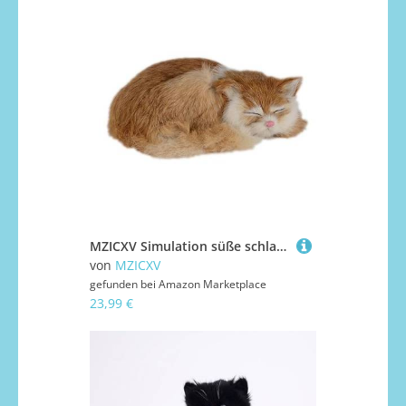
MZICXV Simulation süße schlafende Katze Plüschtier Tier Heimtextilien Begleiter Geschenk(Brass)
von
MZICXV
gefunden bei
Amazon Marketplace
23,99 €