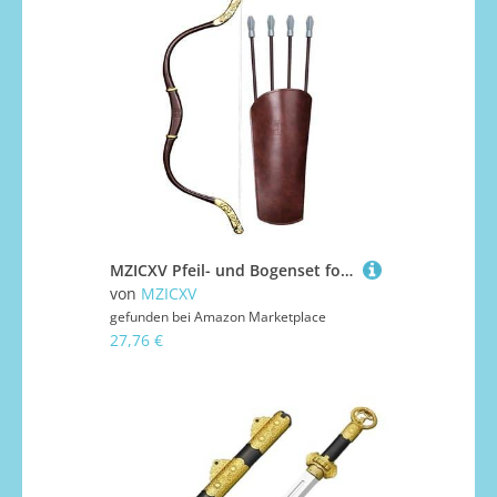
MZICXV Pfeil- und Bogenset for, mongolischer Recurvebogen als Spielzeug mit 4 Pfeilen mit Saugnapf, Köcher und Gürtel, sicheres Bogenschießspiel for Jungen, Rollenspiele im Freien und drinnen(A)
von
MZICXV
gefunden bei
Amazon Marketplace
27,76 €