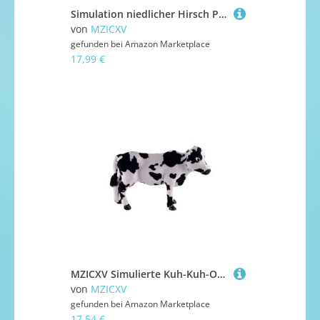
Simulation niedlicher Hirsch Plüschtier Mini Tier Elch Heimtextilien Kreatives Geschenk for(D(22x27cm))
von
MZICXV
gefunden bei
Amazon Marketplace
17,99 €
MZICXV Simulierte Kuh-Kuh-Ornamente, Moderne kreative Wohnornamente, einfache Ornamente, Tierkuh-Modell, Kindergeschenke(S)
von
MZICXV
gefunden bei
Amazon Marketplace
17,54 €