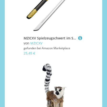
MZICXV Spielzeugschwert im Stil der Tang-Dynastie for, 66 cm langes chinesisches Breitschwert mit goldener Scheide und Gürtel, sicheres Requisit aus PU-Kunststoff for(A)
von
MZICXV
gefunden bei
Amazon Marketplace
25,45 €