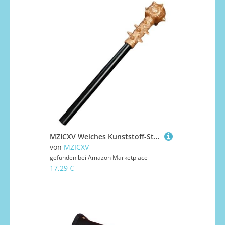
MZICXV Weiches Kunststoff-Streitkolben-Spielzeug for, 45 cm, Rollenspielwaffe mit Stachelkeule for Jungen, sicheres Cosplay-Requisit aus Schaumstoff for Kostümpartys, Halloween und Aufführungen.
von
MZICXV
gefunden bei
Amazon Marketplace
17,29 €