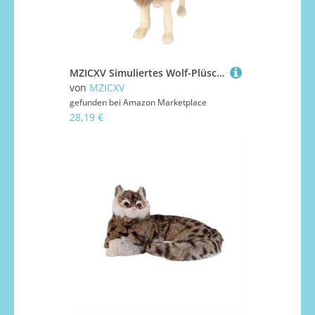
MZICXV Simuliertes Wolf-Plüschtier, Heimtextilien, Wolf-Totem, handgefertigtes Tiermodell, Simulations-Requisiten, kognitive Geschenke for(Brass,Large)
von
MZICXV
gefunden bei
Amazon Marketplace
28,19 €