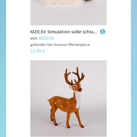
MZICXV Simulation süße schlafende Katze Plüschtier Tier Heimtextilien Begleiter Geschenk(White)
von
MZICXV
gefunden bei
Amazon Marketplace
23,99 €