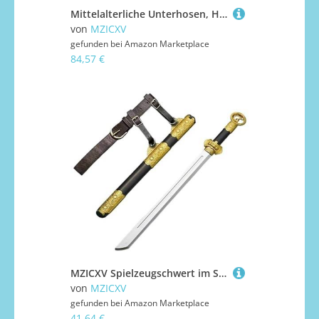
Mittelalterliche Unterhosen, Hanfu-Rockhose aus Tencel-Mischgewebe, Hakama mit weitem Bein for Männer und Frauen, weiche, lockere Freizeithose for Kung Fu Tai Chi-Bühnenauftritte(M)
von
MZICXV
gefunden bei
Amazon Marketplace
84,57 €
MZICXV Spielzeugschwert im Stil der Tang-Dynastie for, 66 cm langes chinesisches Breitschwert mit goldener Scheide und Gürtel, sicheres Requisit aus PU-Kunststoff for(C)
von
MZICXV
gefunden bei
Amazon Marketplace
41,64 €