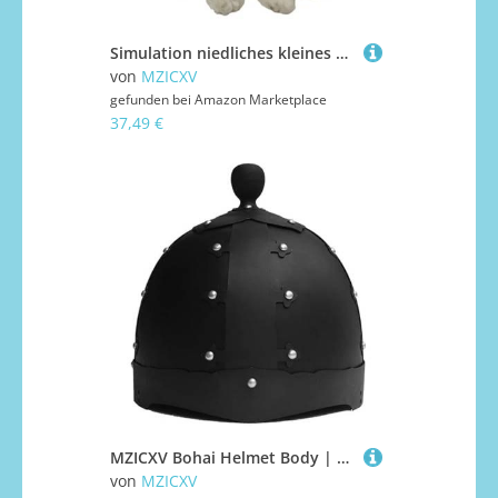
Simulation niedliches kleines Wolfsjunges Plüschtier Tier Stoffpuppe Jungen und Mädchen Kindergeschenke Heimtextilien
von
MZICXV
gefunden bei
Amazon Marketplace
37,49 €
MZICXV Bohai Helmet Body | DIY Unfinished Armour Component | Historical Reenactment & Project Material(A)
von
MZICXV