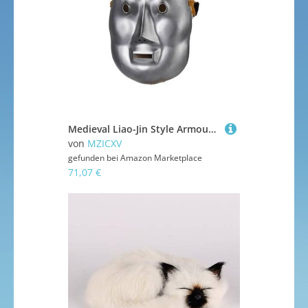
Medieval Liao-Jin Style Armour, Wearable Face Plate, DIY Unpainted Full-Face for, LARP, Historical Reenactment, Costume Party(A)
von
MZICXV
gefunden bei
Amazon Marketplace
71,07 €