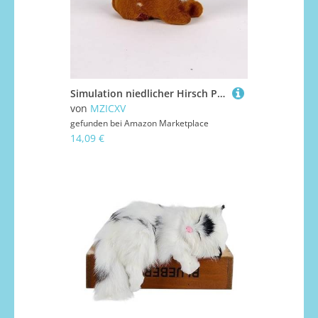
Simulation niedlicher Hirsch Plüschtier Mini Tier Elch Heimtextilien Kreatives Geschenk for(A(8x3.5cm))
von
MZICXV
gefunden bei
Amazon Marketplace
14,09 €