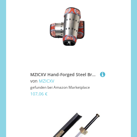
MZICXV Hand-Forged Steel Bracers | Armour Arm Guards | Hanfu & Accessory | Blued & Gold Finishes(C)
von
MZICXV
gefunden bei
Amazon Marketplace
107,06 €