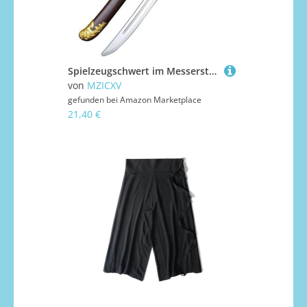
Spielzeugschwert im Messerstil, 66 cm, sichere Cosplay-Requisite aus PU-Kunststoff, Säbel der kaiserlichen Garde der Ming-Dynastie for Kostüme und Bühnenauftritte von Kindern und Erwachsenen(E)
von
MZICXV
gefunden bei
Amazon Marketplace
21,40 €