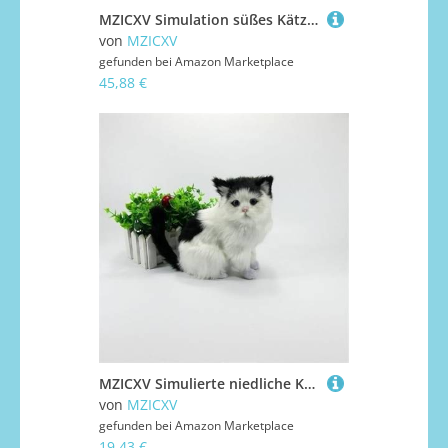
MZICXV Simulation süßes Kätzchen Heimdekoration Tiermodell Handwerk Plüschtier Kindergeschenk(Grey)
von
MZICXV
gefunden bei
Amazon Marketplace
45,88 €
MZICXV Simulierte niedliche Katzen-Plüschtiere, Heimtextilien mit Tiermotiv, Begleitergeschenke for(Black)
von
MZICXV
gefunden bei
Amazon Marketplace
19,43 €