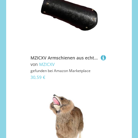
MZICXV Armschienen aus echtem Leder for Hanfu & Feiyufu | Armschützer | Verstellbare Schnürung(B)
von
MZICXV
gefunden bei
Amazon Marketplace
30,59 €