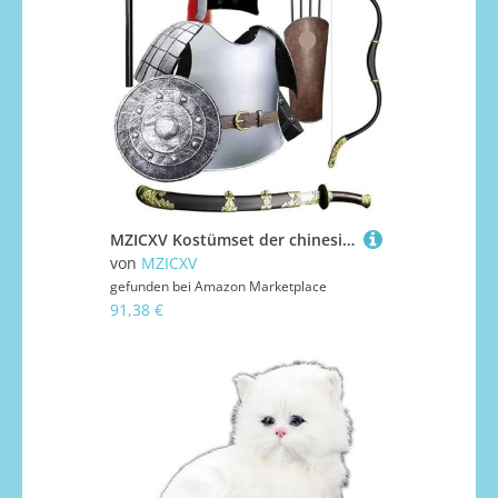
MZICXV Kostümset der chinesischen kaiserlichen Garde for, Rollenspiel-Outfit for Jungen im Stil eines Kriegers der Ming-Dynastie, Kostümspielzeug(Height80-130CM)
von
MZICXV
gefunden bei
Amazon Marketplace
91,38 €