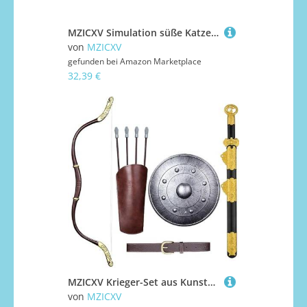
MZICXV Simulation süße Katze Fenster Anhänger Wohnzimmer Home Dekoration Plüsch Spielzeug Geschenk(B(Ordinary))
von
MZICXV
gefunden bei
Amazon Marketplace
32,39 €
MZICXV Krieger-Set aus Kunststoff for, Spielzeug-Schwert, Schild, Bogen, Pfeil, Köcher, Gürtel, 6-teiliges Cosplay-Kostümzubehör for Kostümpartys for Jungen, sicheres Rollenspiel-Geschenk(B)
von
MZICXV