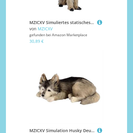
MZICXV Simuliertes statisches Lemur-Modell, weiches und niedliches Affen-Plüschtier, Begleitergeschenk for, Heimdekoration
von
MZICXV
gefunden bei
Amazon Marketplace
30,89 €
MZICXV Simulation Husky Deutscher Schäferhund Plüschtier Niedliches Tierwelpenmodell Wohnkultur Kindergeschenk(Grey)