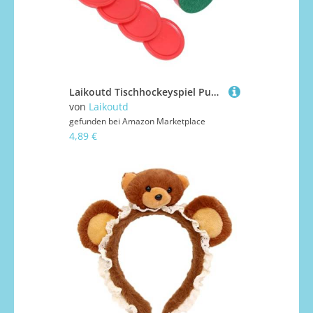
Laikoutd Tischhockeyspiel Pusher Set Kunststoff Paddel Ersatz Mit 4 Pucks Und Handlungen Für Lufttische Langlebige Luftausrüstungs Tischteil
von
Laikoutd
gefunden bei
Amazon Marketplace
4,89 €