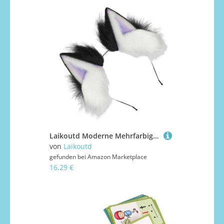
Laikoutd Moderne Mehrfarbige Katzen Ohrstirnbänder Weiche Plüschhaarband Cosplays Haarzubehör Einstellbar Für Frauen Girls Themenpartys Cosplays Stirnbänder Für Frauen
von
Laikoutd
gefunden bei
Amazon Marketplace
16,29 €