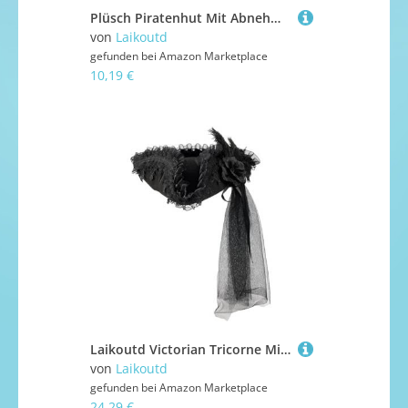
Plüsch Piratenhut Mit Abnehmbaren Bartkostüm Requisiten Für Erwachsene Halloween Rollenspiele 55-60 Cm Kopfgrößen Verfügbar Hochwertiger Stoffpiratenkostümzubehör Verfügbar
von
Laikoutd
gefunden bei
Amazon Marketplace
10,19 €
Laikoutd Victorian Tricorne Mit Langem Schleier Und Spitzenverkleidung Perfekt Für Den Unabhängigkeitskrieg Kostüm Bühnenbühne Rollenspiele Piratenhut Für Rollenspiele
von
Laikoutd
gefunden bei
Amazon Marketplace
24,29 €