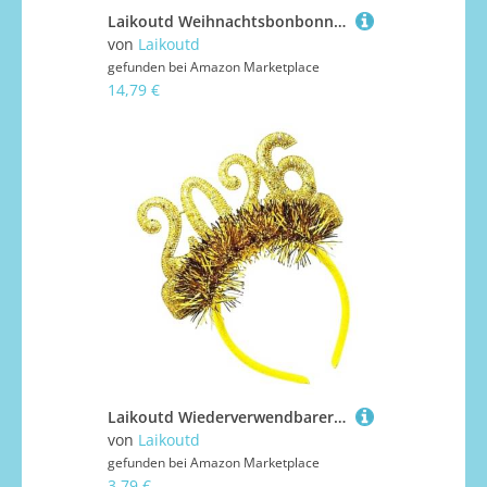
Laikoutd Weihnachtsbonbonnutschracker Mit Langbeinigem Festival Stoffer Soldat Figur Kissen Für Urlaub Decors Soldier Stoffed Doll Ornament
von
Laikoutd
gefunden bei
Amazon Marketplace
14,79 €
Laikoutd Wiederverwendbarer Stoff 2026 Feier Haarband Glitzerte Numerische Dekoration Für Frauen Männer Kinder Foto Requisiten Kinderfreundlich Festival Haarzubehör Accessoire
von
Laikoutd
gefunden bei
Amazon Marketplace
3,79 €