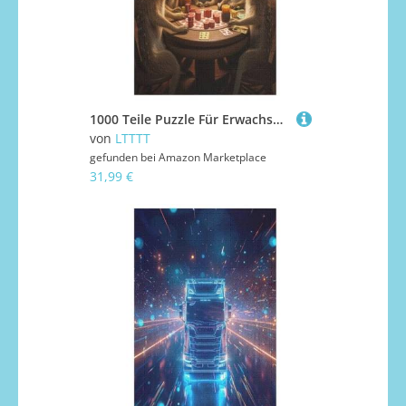
1000 Teile Puzzle Für Erwachsene, Erdmännchen -Puzzles, Kinder HolzPuzzle, Kreatives Puzzle, Geschenk Für Freunde Und Familie 78×53cm
von
LTTTT
gefunden bei
Amazon Marketplace
31,99 €