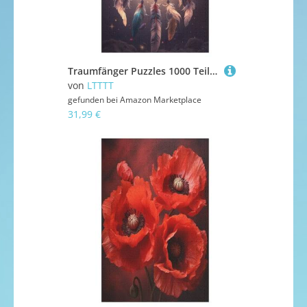
Traumfänger Puzzles 1000 Teile Erwachsener Kniffel Spaß Für Die Ganze Familie, Holzpuzzle Kinder Erwachsene, Impossible Puzzle Schwer 78×53cm
von
LTTTT
gefunden bei
Amazon Marketplace
31,99 €