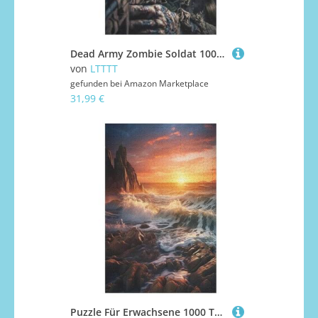
Dead Army Zombie Soldat 1000 Teile Puzzles Für Erwachsene, Impossible Puzzle, GesKükenlichkeitsspiel Für Die Ganze Familie, Kinder Holzpuzzle 78×53cm
von
LTTTT
gefunden bei
Amazon Marketplace
31,99 €
Puzzle Für Erwachsene 1000 Teiliges Sonnenuntergang Puzzles Für Erwachsene Holzbrettpuzzles Denksportaufgaben Für Erwachsene 78×53cm