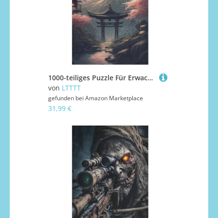
1000-teiliges Puzzle Für Erwachsene, Kirschbaumkunst Japan -Puzzles, Dekompressionsspiel, Spielzeugpuzzles, Geburtstagsgeschenke 78×53cm
von
LTTTT
gefunden bei
Amazon Marketplace
31,99 €