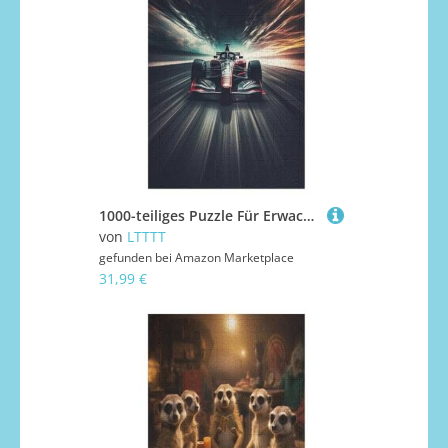
1000-teiliges Puzzle Für Erwachsene, F1-Rennen -Puzzles, Dekompressionsspiel, Spielzeugpuzzles, Geburtstagsgeschenke 78×53cm
von
LTTTT
gefunden bei
Amazon Marketplace
31,99 €