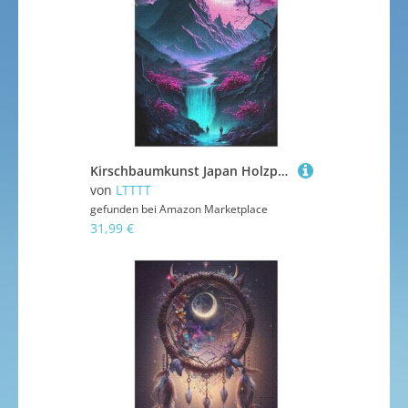
Kirschbaumkunst Japan Holzpuzzle Erwachsene - 1000 Teiliges Jigsaw Knobelspiel - Puzzle Für Erwachsene & Kinder - Outdoor & Reisespielzeug 78×53cm
von
LTTTT
gefunden bei
Amazon Marketplace
31,99 €