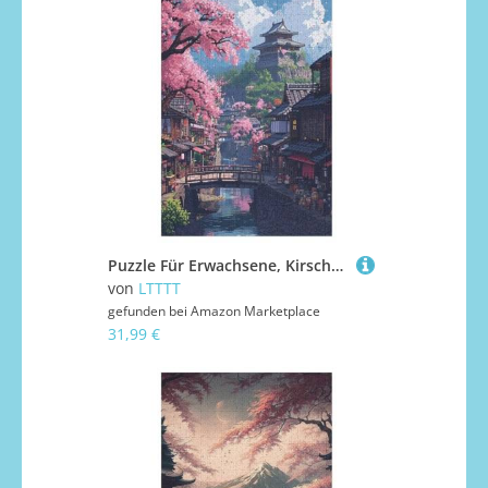
Puzzle Für Erwachsene, Kirschbaumkunst Japan Puzzles, 1000-teiliges Holzpuzzle, Geeignet Für Erwachsene Und Kinder Ab 12 Jahren, 78×53cm
von
LTTTT
gefunden bei
Amazon Marketplace
31,99 €