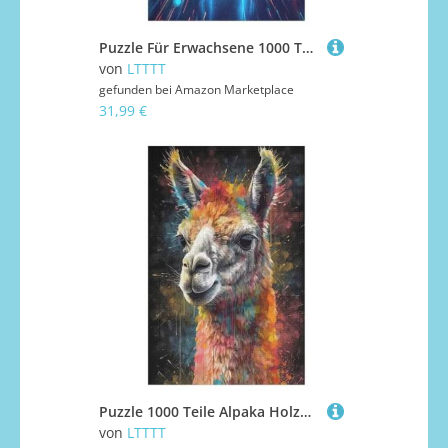
Puzzle Für Erwachsene 1000 Teiliges LKW Puzzles Für Erwachsene Holzbrettpuzzles Denksportaufgaben Für Erwachsene 78×53cm
von
LTTTT
gefunden bei
Amazon Marketplace
31,99 €
Puzzle 1000 Teile Alpaka Holzpuzzle Für Erwachsene Lernspiel Herausforderungsspielzeug The Puzzles Für Erwachsene Kinder 78×53cm
von
LTTTT